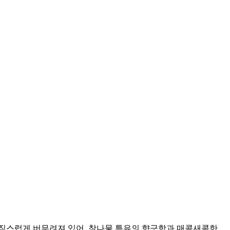
음직스럽게 버무려져 있어, 참나물 특유의 향긋함과 매콤새콤한