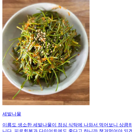
세발나물
이름도 생소한 세발나물이 점심 식탁에 나와서 먹어보니 상큼하
니다. 피로회복과 다이어트에도 좋다고 하니까 챙겨먹어야 되