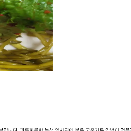
 보입니다. 파릇파릇한 녹색 잎사귀에 붉은 고춧가루 양념이 먹