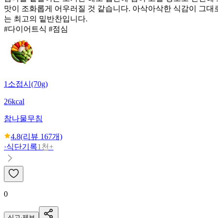
맛이 조화롭게 어우러질 것 같습니다. 아삭아삭한 식감이 그대로
는 최고의 밑반찬입니다.
#다이어트식 #점심
1소접시(70g)
26kcal
참나물무침
4.8
(리뷰
167
개)
·
식단기록
1천+
0
신고·제보