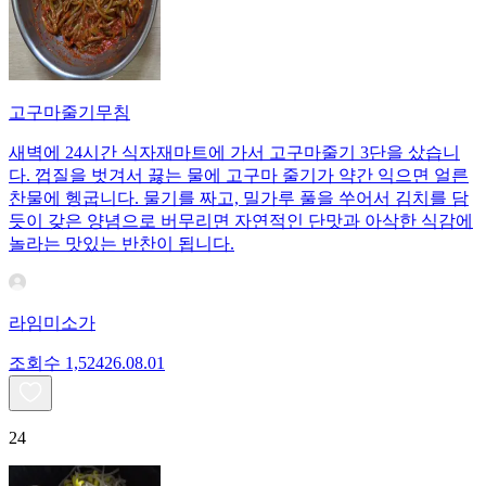
고구마줄기무침
새벽에 24시간 식자재마트에 가서 고구마줄기 3단을 샀습니
다. 껍질을 벗겨서 끓는 물에 고구마 줄기가 약간 익으면 얼른
찬물에 헹굽니다. 물기를 짜고, 밀가루 풀을 쑤어서 김치를 담
듯이 갖은 양념으로 버무리면 자연적인 단맛과 아삭한 식감에
놀라는 맛있는 반찬이 됩니다.
라임미소가
조회수
1,524
26.08.01
24