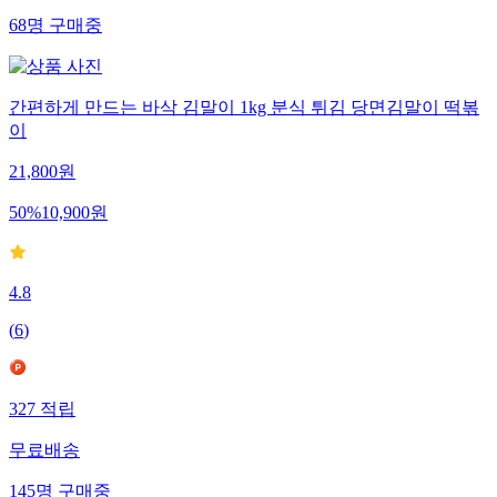
68
명
구매중
간편하게 만드는 바삭 김말이 1kg 분식 튀김 당면김말이 떡볶
이
21,800
원
50
%
10,900
원
4.8
(
6
)
327
적립
무료배송