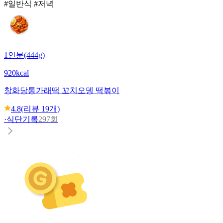
#일반식 #저녁
1인분(444g)
920kcal
창화당
통가래떡 꼬치오뎅 떡볶이
4.8
(리뷰
19
개)
·
식단기록
297회