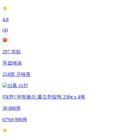
4.8
(
4
)
297
적립
무료배송
214
명
구매중
[대한] 무떡볶이 쫄깃한밀떡 230g x 4팩
30,000
원
67
%
9,900
원