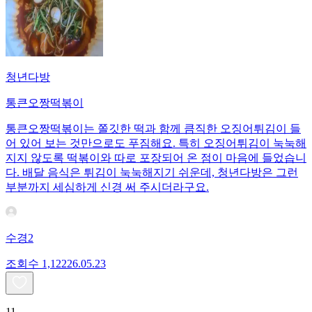
청년다방
통큰오짱떡볶이
통큰오짱떡볶이는 쫄깃한 떡과 함께 큼직한 오징어튀김이 들
어 있어 보는 것만으로도 푸짐해요. 특히 오징어튀김이 눅눅해
지지 않도록 떡볶이와 따로 포장되어 온 점이 마음에 들었습니
다. 배달 음식은 튀김이 눅눅해지기 쉬운데, 청년다방은 그런
부분까지 세심하게 신경 써 주시더라구요.
수경2
조회수
1,122
26.05.23
11