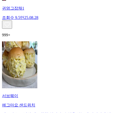
귀염그잡채1
조회수
9.5만
25.08.28
999+
서브웨이
에그마요 샌드위치