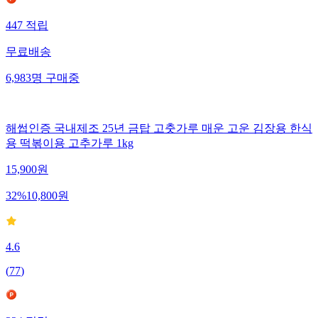
447
적립
무료배송
6,983
명
구매중
해썹인증 국내제조 25년 금탑 고춧가루 매운 고운 김장용 한식
용 떡볶이용 고추가루 1kg
15,900
원
32
%
10,800
원
4.6
(
77
)