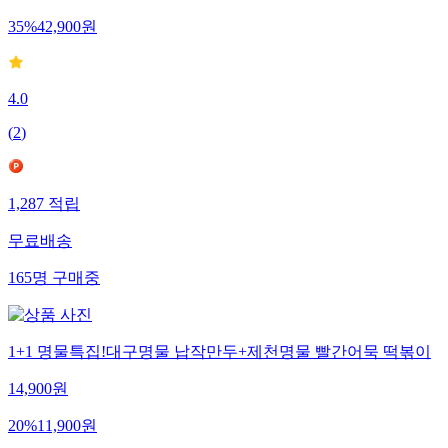
35
%
42,900
원
4.0
(
2
)
1,287
적립
무료배송
165
명
구매중
1+1 명물특집!대구명물 납작만두+제천명물 빨간어묵 떡볶이
14,900
원
20
%
11,900
원