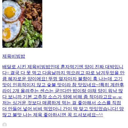
제육비빔밥
배달로 시킨 제육비빔밥인데 혼자먹기엔 양이 진짜 대박입니
다;; 결국 다 못 먹고 다음날까지 먹으려고 따로 남겨두었을 만
큼 혜자로운 양이에요! 뚜껑 열자마자 불향이 훅 나는데 고기
맛이 인위적이지 않고 숯불 맛이라 참 맛있네요~!특히 계란후
라이 2개 올려주는 센스는 굳!! ​다만 밥이랑 야채 양이 워낙 많
다 보니까 기본 고추장 소스가 양에 비해 좀 적더라고요ㅠ.ㅠ
저는 싱거운 것보다 매콤하게 먹는 걸 좋아해서 소스를 직접
더 만들어 넣어 비벼 먹었더니 간이 딱 맞고 맛있었습니다! 양
많고 불맛 나는 제육 좋아하시면 꼭 드셔보세요~^^