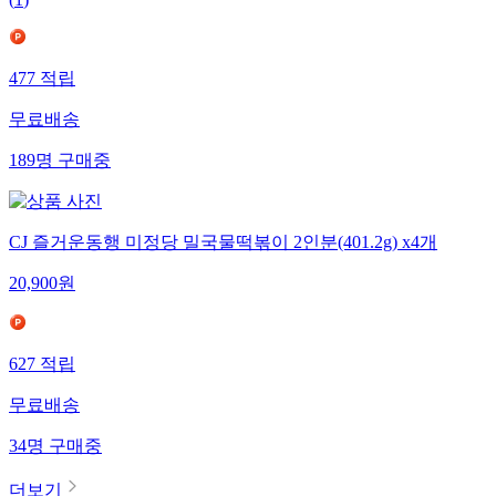
(
1
)
477
적립
무료배송
189
명
구매중
CJ 즐거운동행 미정당 밀국물떡볶이 2인분(401.2g) x4개
20,900
원
627
적립
무료배송
34
명
구매중