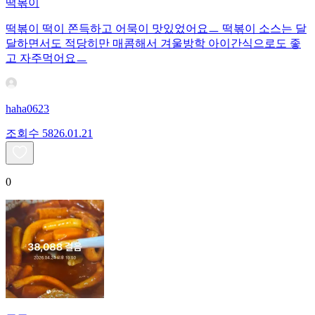
떡볶이
떡볶이 떡이 쫀득하고 어묵이 맛있었어요ㅡ 떡볶이 소스는 달
달하면서도 적당히만 매콤해서 겨울방학 아이간식으로도 좋
고 자주먹어요ㅡ
haha0623
조회수
58
26.01.21
0