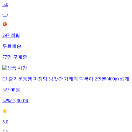
5.0
(
1
)
297
적립
무료배송
77
명
구매중
CJ 즐거운동행 미정당 방앗간 가래떡 떡볶이 2인분(400g) x2개
32,900
원
52
%
15,900
원
5.0