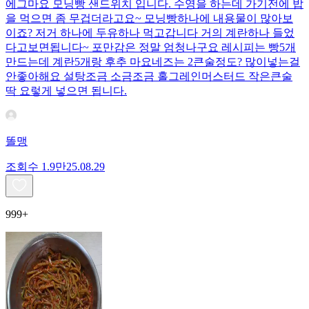
에그마요 모닝빵 샌드위치 입니다. 수영을 하는데 가기전에 밥
을 먹으면 좀 무겁더라고요~ 모닝빵하나에 내용물이 많아보
이죠? 저거 하나에 두유하나 먹고갑니다 거의 계란하나 들었
다고보면됩니다~ 포만감은 정말 엄청나구요 레시피는 빵5개
만드는데 계란5개랑 후추 마요네즈는 2큰술정도? 많이넣는걸
안좋아해요 설탕조금 소금조금 홀그레인머스터드 작은큰술
딱 요렇게 넣으면 됩니다.
똘맹
조회수
1.9만
25.08.29
999+