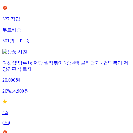
327
적립
무료배송
501
명
구매중
다신샵 당류1g 저당 쌀떡볶이 2종 4팩 골라담기 / 컵떡볶이 저
당간편식 로제
20,000
원
26
%
14,900
원
4.5
(
76
)