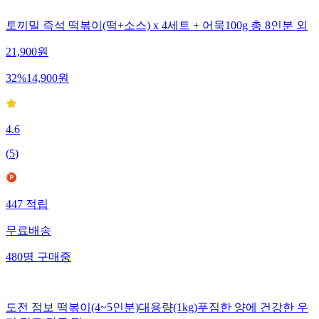
토끼밀 즉석 떡볶이(떡+소스) x 4세트 + 어묵100g 총 8인분 외
21,900
원
32
%
14,900
원
4.6
(
5
)
447
적립
무료배송
480
명
구매중
도전 점보 떡볶이(4~5인분)대용량(1kg)푸짐한 양에 건강한 우