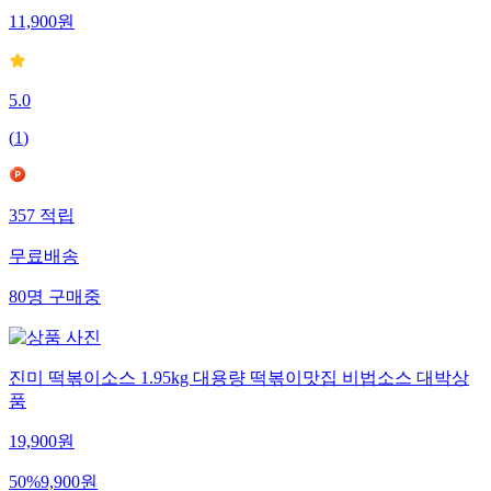
11,900
원
5.0
(
1
)
357
적립
무료배송
80
명
구매중
진미 떡볶이소스 1.95kg 대용량 떡볶이맛집 비법소스 대박상
품
19,900
원
50
%
9,900
원