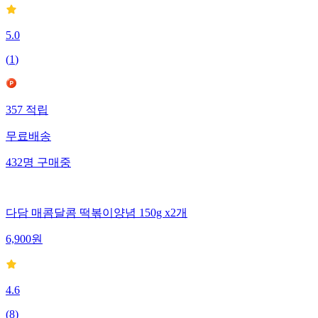
5.0
(
1
)
357
적립
무료배송
432
명
구매중
다담 매콤달콤 떡볶이양념 150g x2개
6,900
원
4.6
(
8
)