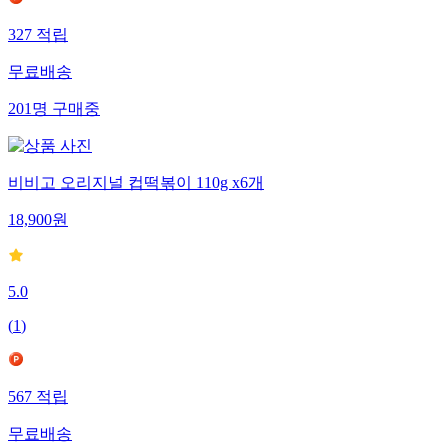
327
적립
무료배송
201
명
구매중
비비고 오리지널 컵떡볶이 110g x6개
18,900
원
5.0
(
1
)
567
적립
무료배송