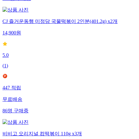
145
명
구매중
CJ 즐거운동행 미정당 국물떡볶이 2인분(401.2g) x2개
14,900
원
5.0
(
1
)
447
적립
무료배송
86
명
구매중
비비고 오리지널 컵떡볶이 110g x3개