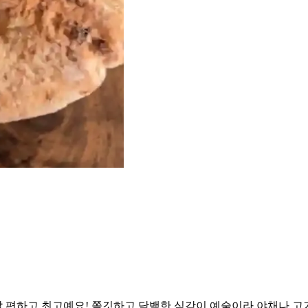
하고 최고예요! 쫄깃하고 담백한 식감이 예술이라 야채나 고기 등 어