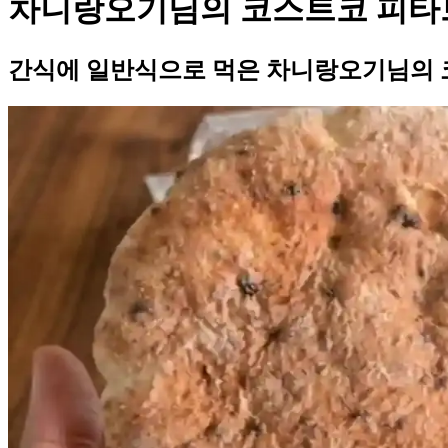
차니랑오기님의 코스트코 피타
간식에 일반식으로 먹은 차니랑오기님의 