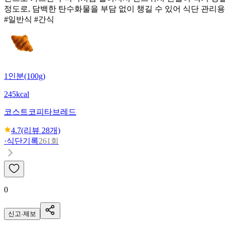
정도로, 담백한 탄수화물을 부담 없이 챙길 수 있어 식단 관리
#일반식 #간식
1인분(100g)
245kcal
코스트코
피타브레드
4.7
(리뷰
28
개)
·
식단기록
261회
0
신고·제보