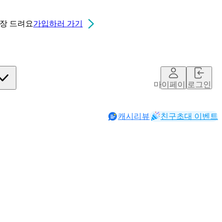
0장
드려요
가입하러 가기
마이페이지
로그인
캐시리뷰
친구초대 이벤트