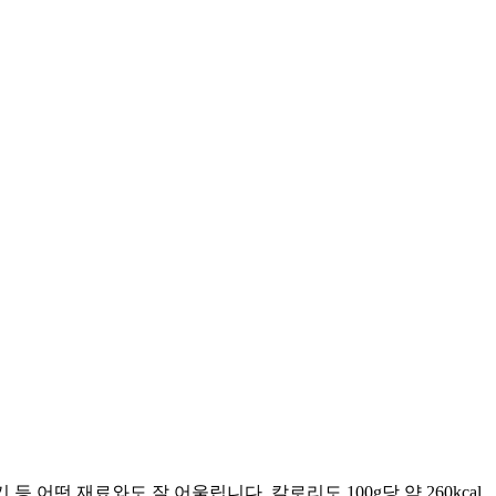
떤 재료와도 잘 어울립니다. 칼로리도 100g당 약 260kcal