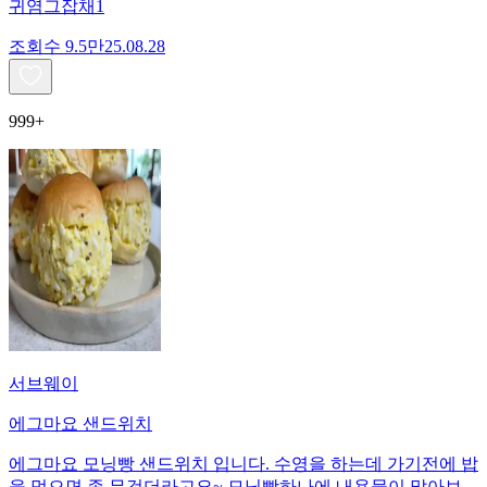
귀염그잡채1
조회수
9.5만
25.08.28
999+
서브웨이
에그마요 샌드위치
에그마요 모닝빵 샌드위치 입니다. 수영을 하는데 가기전에 밥
을 먹으면 좀 무겁더라고요~ 모닝빵하나에 내용물이 많아보