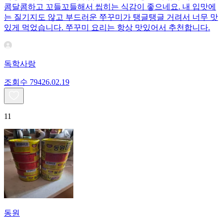
콤달콤하고 꼬들꼬들해서 씹히는 식감이 좋으네요. 내 입맛에
는 질기지도 않고 부드러운 쭈꾸미가 탱글탱글 거려서 너무 맛
있게 먹었습니다. 쭈꾸미 요리는 항상 맛있어서 추천합니다.
독학사랑
조회수
794
26.02.19
11
동원