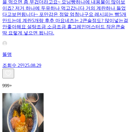
을 먹으면 좀 무겁더라고요~ 모닝빵하나에 내용물이 많아보
이죠? 저거 하나에 두유하나 먹고갑니다 거의 계란하나 들었
다고보면됩니다~ 포만감은 정말 엄청나구요 레시피는 빵5개
만드는데 계란5개랑 후추 마요네즈는 2큰술정도? 많이넣는걸
안좋아해요 설탕조금 소금조금 홀그레인머스터드 작은큰술
딱 요렇게 넣으면 됩니다.
똘맹
조회수
2만
25.08.29
999+