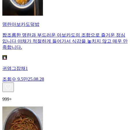
명란아보카도덮밥
짭조름한 명란과 부드러운 아보카도의 조합으로 즐거운 점심
입니다 야채가 적절하게 들어가서 식감을 놓치지 않고 매우 만
족합니다.
귀염그잡채1
조회수
9.5만
25.08.28
999+