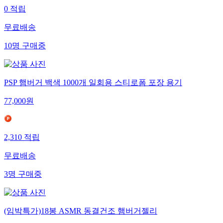
0
적립
무료배송
10
명
구매중
PSP 햄버거 백색 1000개 일회용 스티로폼 포장 용기
77,000
원
2,310
적립
무료배송
3
명
구매중
(임박특가)18봉 ASMR 동결건조 햄버거젤리