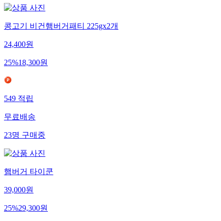
콩고기 비건햄버거패티 225gx2개
24,400
원
25
%
18,300
원
549
적립
무료배송
23
명
구매중
햄버거 타이쿤
39,000
원
25
%
29,300
원