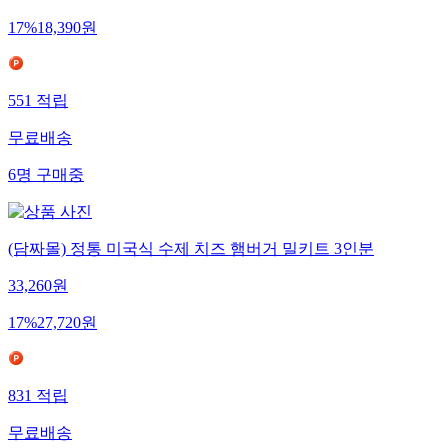
17
%
18,390
원
551
적립
무료배송
6
명
구매중
(담짜몰) 정통 미국식 수제 치즈 햄버거 밀키트 3인분
33,260
원
17
%
27,720
원
831
적립
무료배송