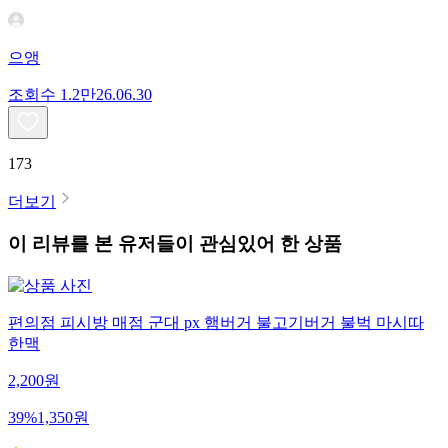
으앵
조회수
1.2만
26.06.30
173
더보기
이 리뷰를 본 유저들이 관심있어 한 상품
편의점 피시방 매점 군대 px 햄버거 불고기버거 불벅 마시따
한맥
2,200
원
39
%
1,350
원