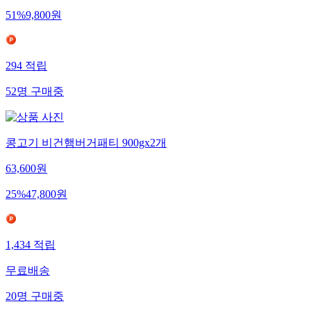
51
%
9,800
원
294
적립
52
명
구매중
콩고기 비건햄버거패티 900gx2개
63,600
원
25
%
47,800
원
1,434
적립
무료배송
20
명
구매중