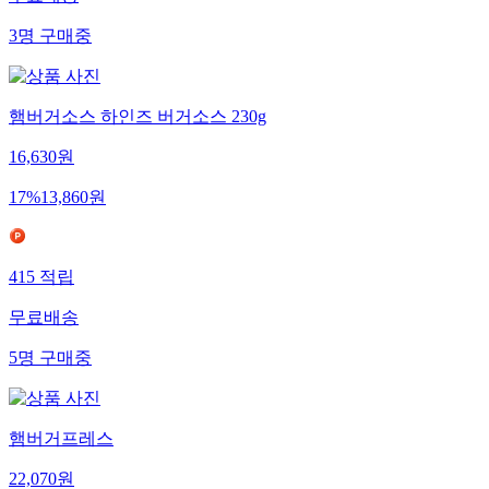
3
명
구매중
햄버거소스 하인즈 버거소스 230g
16,630
원
17
%
13,860
원
415
적립
무료배송
5
명
구매중
햄버거프레스
22,070
원