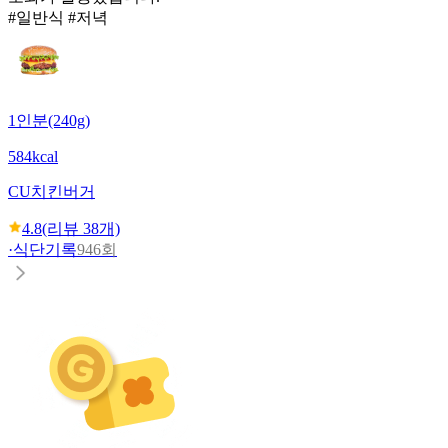
#일반식 #저녁
1인분(240g)
584kcal
CU
치킨버거
4.8
(리뷰
38
개)
·
식단기록
946회