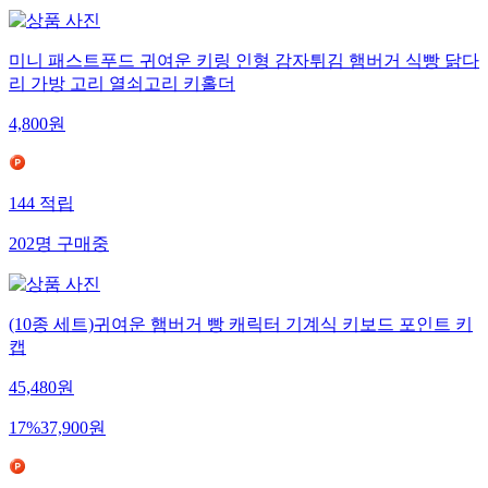
미니 패스트푸드 귀여운 키링 인형 감자튀김 햄버거 식빵 닭다
리 가방 고리 열쇠고리 키홀더
4,800
원
144
적립
202
명
구매중
(10종 세트)귀여운 햄버거 빵 캐릭터 기계식 키보드 포인트 키
캡
45,480
원
17
%
37,900
원