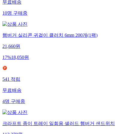
무료배송
10
명
구매중
햄버거 실리콘 귀걸이 클러치 6mm 200개(1팩)
21,660
원
17
%
18,050
원
541
적립
무료배송
4
명
구매중
크라프트 종이 트레이 일회용 샐러드 햄버거 샌드위치