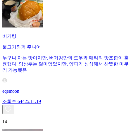
버거킹
불고기와퍼 주니어
누구나 아는 맛이지만, 버거킹만의 도우와 패티의 맛조합이 훌
륭했다. 양상추는 얼마없었지만, 양파가 싱싱해서 산뜻한 마무
리 가능했음
eqemoon
조회수
644
25.11.19
14