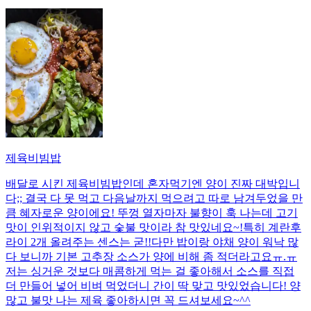
제육비빔밥
배달로 시킨 제육비빔밥인데 혼자먹기엔 양이 진짜 대박입니
다;; 결국 다 못 먹고 다음날까지 먹으려고 따로 남겨두었을 만
큼 혜자로운 양이에요! 뚜껑 열자마자 불향이 훅 나는데 고기
맛이 인위적이지 않고 숯불 맛이라 참 맛있네요~!특히 계란후
라이 2개 올려주는 센스는 굳!! ​다만 밥이랑 야채 양이 워낙 많
다 보니까 기본 고추장 소스가 양에 비해 좀 적더라고요ㅠ.ㅠ
저는 싱거운 것보다 매콤하게 먹는 걸 좋아해서 소스를 직접
더 만들어 넣어 비벼 먹었더니 간이 딱 맞고 맛있었습니다! 양
많고 불맛 나는 제육 좋아하시면 꼭 드셔보세요~^^