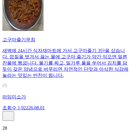
고구마줄기무침
새벽에 24시간 식자재마트에 가서 고구마줄기 3단을 샀습니
다. 껍질을 벗겨서 끓는 물에 고구마 줄기가 약간 익으면 얼른
찬물에 헹굽니다. 물기를 짜고, 밀가루 풀을 쑤어서 김치를 담
듯이 갖은 양념으로 버무리면 자연적인 단맛과 아삭한 식감에
놀라는 맛있는 반찬이 됩니다.
라임미소가
조회수
1,922
26.08.01
28