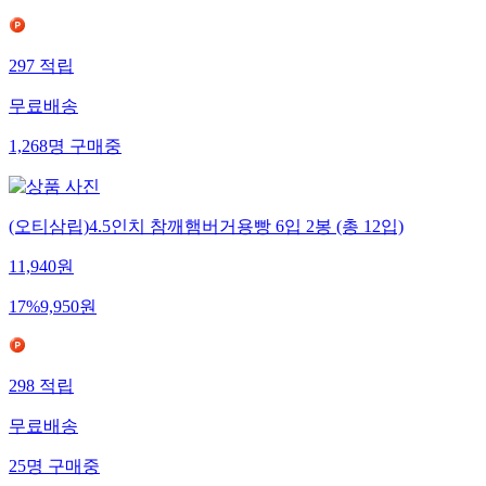
297
적립
무료배송
1,268
명
구매중
(오티삼립)4.5인치 참깨햄버거용빵 6입 2봉 (총 12입)
11,940
원
17
%
9,950
원
298
적립
무료배송
25
명
구매중