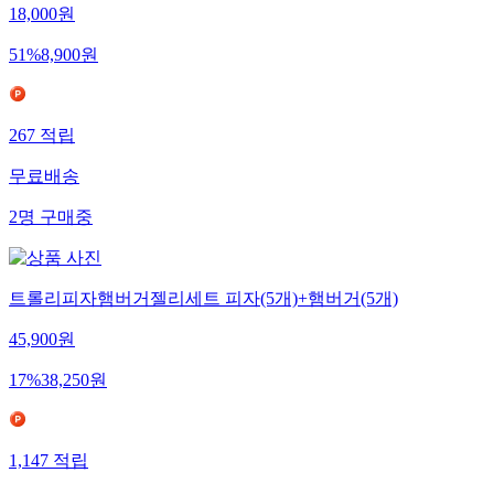
18,000
원
51
%
8,900
원
267
적립
무료배송
2
명
구매중
트롤리피자햄버거젤리세트 피자(5개)+햄버거(5개)
45,900
원
17
%
38,250
원
1,147
적립