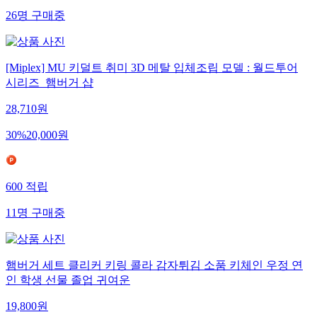
26
명
구매중
[Miplex] MU 키덜트 취미 3D 메탈 입체조립 모델 : 월드투어
시리즈_햄버거 샵
28,710
원
30
%
20,000
원
600
적립
11
명
구매중
햄버거 세트 클리커 키링 콜라 감자튀김 소품 키체인 우정 연
인 학생 선물 졸업 귀여운
19,800
원