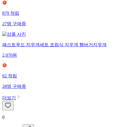
879
적립
27
명
구매중
패스트푸드 지우개세트 조립식 지우개 햄버거지우개
2,070
원
62
적립
28
명
구매중
더보기
0