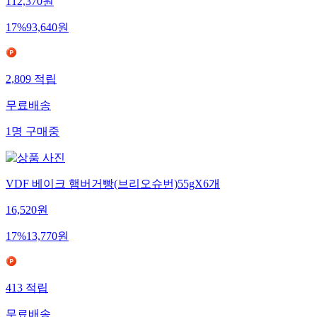
112,370
원
17
%
93,640
원
2,809
적립
무료배송
1
명
구매중
VDF 베이크 햄버거빵(브리오슈번)55gX6개
16,520
원
17
%
13,770
원
413
적립
무료배송