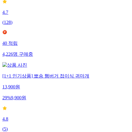
4.7
(
128
)
40
적립
4,226
명
구매중
[1+1 인기상품] 뽀송 햄버거 접이식 귀마개
13,900
원
29
%
9,900
원
4.8
(
5
)