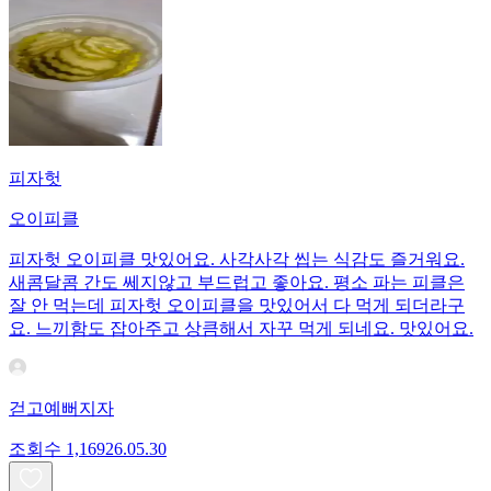
피자헛
오이피클
피자헛 오이피클 맛있어요. 사각사각 씹는 식감도 즐거워요.
새콤달콤 간도 쎄지않고 부드럽고 좋아요. 평소 파는 피클은
잘 안 먹는데 피자헛 오이피클을 맛있어서 다 먹게 되더라구
요. 느끼함도 잡아주고 상큼해서 자꾸 먹게 되네요. 맛있어요.
걷고예뻐지자
조회수
1,169
26.05.30