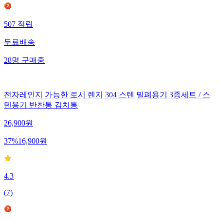
507
적립
무료배송
28
명
구매중
전자레인지 가능한 로시 렌지 304 스텐 밀폐용기 3종세트 / 스
텐용기 반찬통 김치통
26,900
원
37
%
16,900
원
4.3
(
7
)