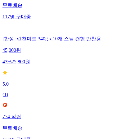
무료배송
117
명
구매중
[한성] 런천미트 340g x 10개 스팸 캔햄 반찬용
45,000
원
43
%
25,800
원
5.0
(
1
)
774
적립
무료배송