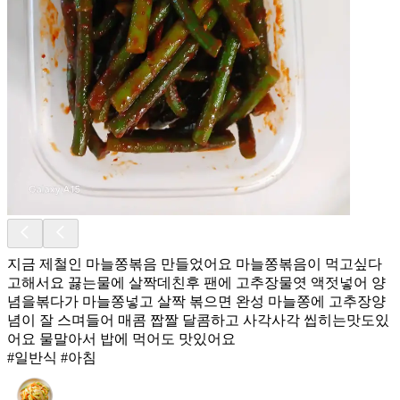
지금 제철인 마늘쫑볶음 만들었어요 마늘쫑볶음이 먹고싶다
고해서요 끓는물에 살짝데친후 팬에 고추장물엿 액젓넣어 양
념을볶다가 마늘쫑넣고 살짝 볶으면 완성 마늘쫑에 고추장양
념이 잘 스며들어 매콤 짭짤 달콤하고 사각사각 씹히는맛도있
어요 물말아서 밥에 먹어도 맛있어요
#일반식 #아침