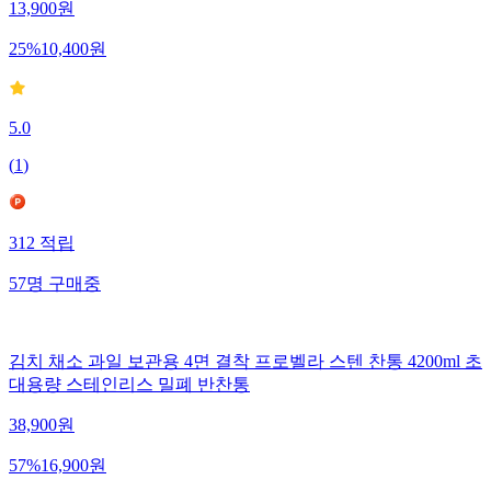
13,900
원
25
%
10,400
원
5.0
(
1
)
312
적립
57
명
구매중
김치 채소 과일 보관용 4면 결착 프로벨라 스텐 찬통 4200ml 초
대용량 스테인리스 밀폐 반찬통
38,900
원
57
%
16,900
원