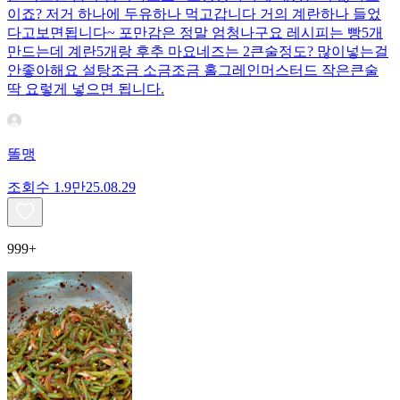
이죠? 저거 하나에 두유하나 먹고갑니다 거의 계란하나 들었
다고보면됩니다~ 포만감은 정말 엄청나구요 레시피는 빵5개
만드는데 계란5개랑 후추 마요네즈는 2큰술정도? 많이넣는걸
안좋아해요 설탕조금 소금조금 홀그레인머스터드 작은큰술
딱 요렇게 넣으면 됩니다.
똘맹
조회수
1.9만
25.08.29
999+