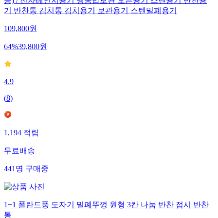
능) / 전자레인지용기 냉동밥보관 오븐용기 스텐용기 반찬용
기 반찬통 김치통 김치용기 보관용기 스텐밀폐용기
109,800
원
64
%
39,800
원
4.9
(
8
)
1,194
적립
무료배송
441
명
구매중
1+1 폴란드풍 도자기 밀폐뚜껑 원형 3칸 나눔 반찬 접시 반찬
통