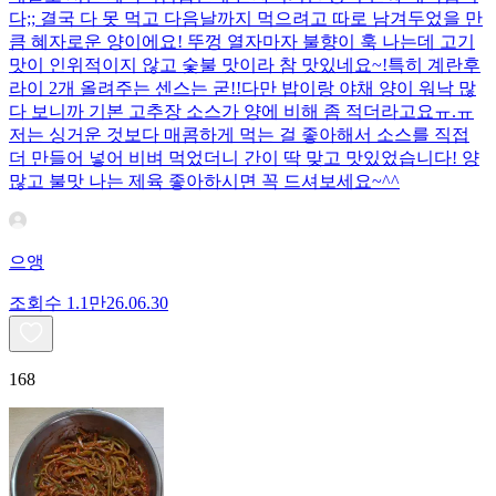
다;; 결국 다 못 먹고 다음날까지 먹으려고 따로 남겨두었을 만
큼 혜자로운 양이에요! 뚜껑 열자마자 불향이 훅 나는데 고기
맛이 인위적이지 않고 숯불 맛이라 참 맛있네요~!특히 계란후
라이 2개 올려주는 센스는 굳!! ​다만 밥이랑 야채 양이 워낙 많
다 보니까 기본 고추장 소스가 양에 비해 좀 적더라고요ㅠ.ㅠ
저는 싱거운 것보다 매콤하게 먹는 걸 좋아해서 소스를 직접
더 만들어 넣어 비벼 먹었더니 간이 딱 맞고 맛있었습니다! 양
많고 불맛 나는 제육 좋아하시면 꼭 드셔보세요~^^
으앵
조회수
1.1만
26.06.30
168