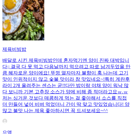
제육비빔밥
배달로 시킨 제육비빔밥인데 혼자먹기엔 양이 진짜 대박입니
다;; 결국 다 못 먹고 다음날까지 먹으려고 따로 남겨두었을 만
큼 혜자로운 양이에요! 뚜껑 열자마자 불향이 훅 나는데 고기
맛이 인위적이지 않고 숯불 맛이라 참 맛있네요~!특히 계란후
라이 2개 올려주는 센스는 굳!! ​다만 밥이랑 야채 양이 워낙 많
다 보니까 기본 고추장 소스가 양에 비해 좀 적더라고요ㅠ.ㅠ
저는 싱거운 것보다 매콤하게 먹는 걸 좋아해서 소스를 직접
더 만들어 넣어 비벼 먹었더니 간이 딱 맞고 맛있었습니다! 양
많고 불맛 나는 제육 좋아하시면 꼭 드셔보세요~^^
으앵