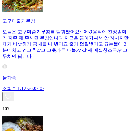
고구마줄기무침
오늘은 고구마줄기무침를 담궈봤어요~ 어렸을적에 친정엄마
가 자주 해 주시던 무침입니다 지금은 돌아가셔서 안 계시지만
제가 비슷하게 훙내를 내 봤어요 줄기 껍질벗기고 끓는물에 3
분데치고 건고추갈고 고춧가루,마늘,젓갈,깨,매실청조금.넘고
무치면 됩니다
울가족
조회수
1.1만
26.07.07
105