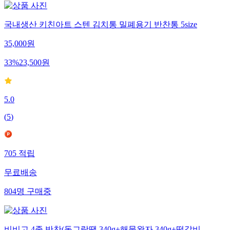
국내생산 키친아트 스텐 김치통 밀폐용기 반찬통 5size
35,000
원
33
%
23,500
원
5.0
(
5
)
705
적립
무료배송
804
명
구매중