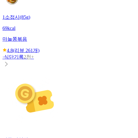
1소접시(85g)
69kcal
마늘쫑볶음
4.8
(리뷰
261
개)
·
식단기록
2천+