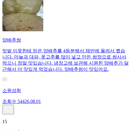
양배추쌈
텃밭 이웃한테 얻은 양배추를 4등분해서 채반에 올려서 쪘습
니다. 마늘과 대파, 풋고추를 많이 넣고 만든 쌈장으로 쌈사서
먹으니 정말 맛있습니다. 냉장고에 보관해 시원한 양배추가 달
근해서 더 맛있게 먹었습니다. 양배추쌈이 맛있어요.
소원성취
조회수
544
26.08.01
15