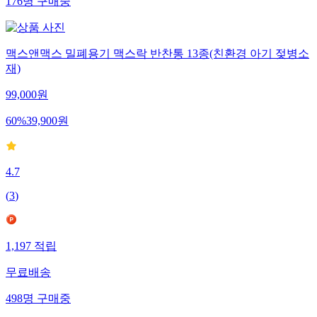
176
명
구매중
맥스앤맥스 밀폐용기 맥스락 반찬통 13종(친환경 아기 젖병소
재)
99,000
원
60
%
39,900
원
4.7
(
3
)
1,197
적립
무료배송
498
명
구매중