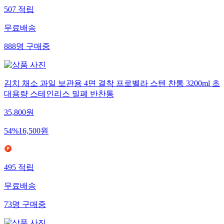
507
적립
무료배송
888
명
구매중
김치 채소 과일 보관용 4면 결착 프로벨라 스텐 찬통 3200ml 초
대용량 스테인리스 밀폐 반찬통
35,800
원
54
%
16,500
원
495
적립
무료배송
73
명
구매중