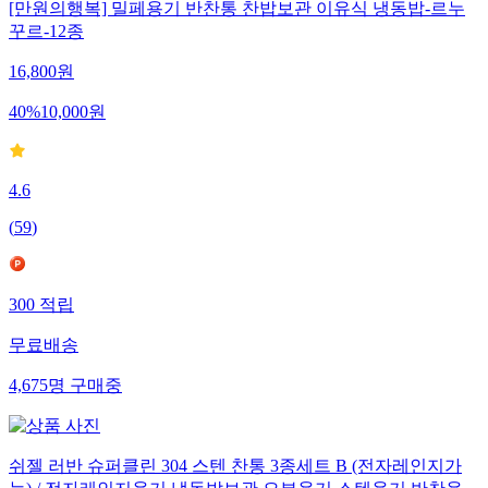
[만원의행복] 밀페용기 반찬통 찬밥보관 이유식 냉동밥-르누
꾸르-12종
16,800
원
40
%
10,000
원
4.6
(
59
)
300
적립
무료배송
4,675
명
구매중
쉬젤 러반 슈퍼클린 304 스텐 찬통 3종세트 B (전자레인지가