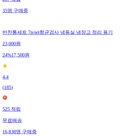
267
적립
35
명
구매중
반찬통세트 7p/set항균검사 냉동실 냉장고 정리 용기
23,000
원
24
%
17,500
원
4.4
(
185
)
525
적립
무료배송
16,838
명
구매중