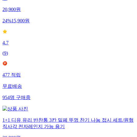
20,900
원
24
%
15,900
원
4.7
(
9
)
477
적립
무료배송
954
명
구매중
1+1 디유 유리 반찬통 3칸 밀폐 뚜껑 찬기 나눔 접시 세트/원형
직사각 전자레인지 가능 용기