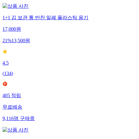
1+1 김 보관 통 반찬 밀폐 플라스틱 용기
17,000
원
21
%
13,500
원
4.5
(
134
)
405
적립
무료배송
9,116
명
구매중