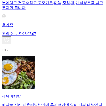
분데치고 건고추갈고 고춧가루,마늘,젓갈,깨,매실청조금.넘고
무치면 됩니다
울가족
조회수
1.1만
26.07.07
105
제육비빔밥
배달로 시킨 제육비빔밥인데 혼자먹기엔 양이 진짜 대박입니