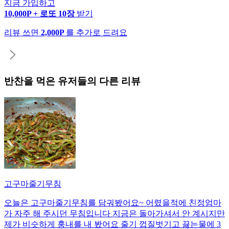
지금 가입하고
10,000P + 로또 10장
받기
리뷰 쓰면
2,000P
를 추가로 드려요
반찬
을 먹은 유저들의 다른 리뷰
고구마줄기무침
오늘은 고구마줄기무침를 담궈봤어요~ 어렸을적에 친정엄마
가 자주 해 주시던 무침입니다 지금은 돌아가셔서 안 계시지만
제가 비슷하게 훙내를 내 봤어요 줄기 껍질벗기고 끓는물에 3