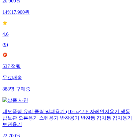
20,900
원
14
%
17,900
원
4.6
(
9
)
537
적립
무료배송
888
명
구매중
네오플램 유리 클락 밀폐용기 (10size) / 전자레인지용기 냉동
밥보관 오븐용기 스텐용기 반찬용기 반찬통 김치통 김치용기
보관용기