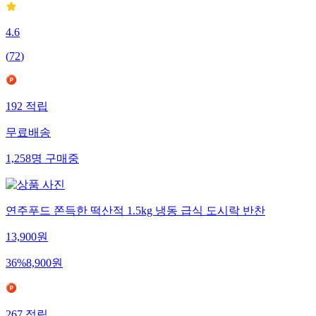
4.6
(
72
)
192
적립
무료배송
1,258
명
구매중
연주푸드 쫀득한 떡산적 1.5kg 냉동 급식 도시락 반찬
13,900
원
36
%
8,900
원