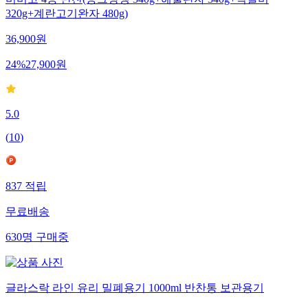
비비고 4종 반찬(동그랑땡 340g+해물완자 340g+떡갈비
320g+계란고기완자 480g)
36,900
원
24
%
27,900
원
5.0
(
10
)
837
적립
무료배송
630
명
구매중
글라스락 라인 유리 밀폐용기 1000ml 반찬통 보관용기