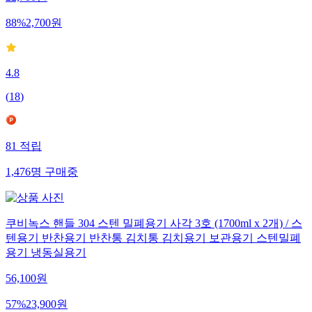
22,700
원
88
%
2,700
원
4.8
(
18
)
81
적립
1,476
명
구매중
쿠비녹스 핸들 304 스텐 밀폐용기 사각 3호 (1700ml x 2개) / 스
텐용기 반찬용기 반찬통 김치통 김치용기 보관용기 스텐밀폐
용기 냉동실용기
56,100
원
57
%
23,900
원