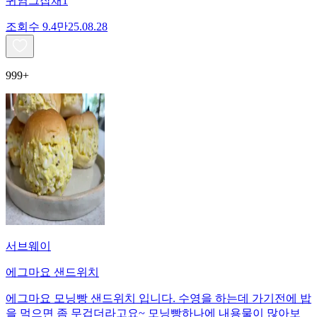
귀염그잡채1
조회수
9.4만
25.08.28
999+
서브웨이
에그마요 샌드위치
에그마요 모닝빵 샌드위치 입니다. 수영을 하는데 가기전에 밥
을 먹으면 좀 무겁더라고요~ 모닝빵하나에 내용물이 많아보