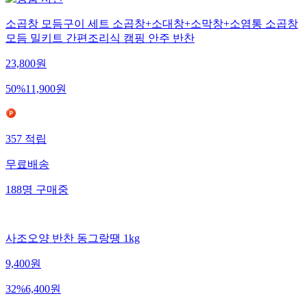
소곱창 모듬구이 세트 소곱창+소대창+소막창+소염통 소곱창
모듬 밀키트 간편조리식 캠핑 안주 반찬
23,800
원
50
%
11,900
원
357
적립
무료배송
188
명
구매중
사조오양 반찬 동그랑땡 1kg
9,400
원
32
%
6,400
원