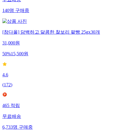
무료배송
140
명
구매중
[참다올] 담백하고 달콤한 찰보리 팥빵 25gx30개
31,000
원
50
%
15,500
원
4.6
(
172
)
465
적립
무료배송
6,733
명
구매중