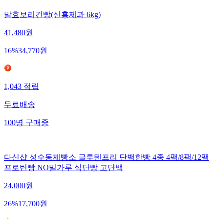
발효보리건빵(신흥제과 6kg)
41,480
원
16
%
34,770
원
1,043
적립
무료배송
100
명
구매중
다신샵 성수동제빵소 글루텐프리 단백한빵 4종 4팩/8팩/12팩
프로틴빵 NO밀가루 식단빵 고단백
24,000
원
26
%
17,700
원