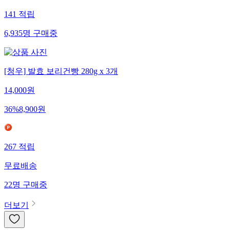
141
적립
6,935
명
구매중
[청우] 발효 보리건빵 280g x 3개
14,000
원
36
%
8,900
원
267
적립
무료배송
22
명
구매중
더보기