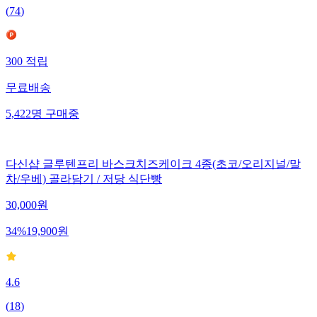
(
74
)
300
적립
무료배송
5,422
명
구매중
다신샵 글루텐프리 바스크치즈케이크 4종(초코/오리지널/말
차/우베) 골라담기 / 저당 식단빵
30,000
원
34
%
19,900
원
4.6
(
18
)