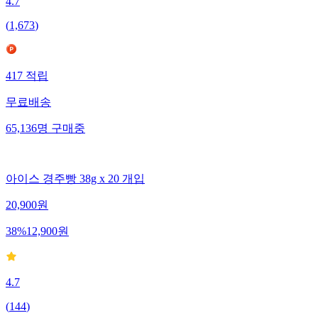
4.7
(
1,673
)
417
적립
무료배송
65,136
명
구매중
아이스 경주빵 38g x 20 개입
20,900
원
38
%
12,900
원
4.7
(
144
)