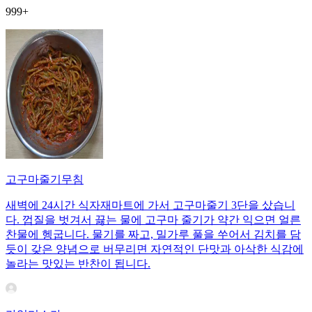
999+
고구마줄기무침
새벽에 24시간 식자재마트에 가서 고구마줄기 3단을 샀습니
다. 껍질을 벗겨서 끓는 물에 고구마 줄기가 약간 익으면 얼른
찬물에 헹굽니다. 물기를 짜고, 밀가루 풀을 쑤어서 김치를 담
듯이 갖은 양념으로 버무리면 자연적인 단맛과 아삭한 식감에
놀라는 맛있는 반찬이 됩니다.