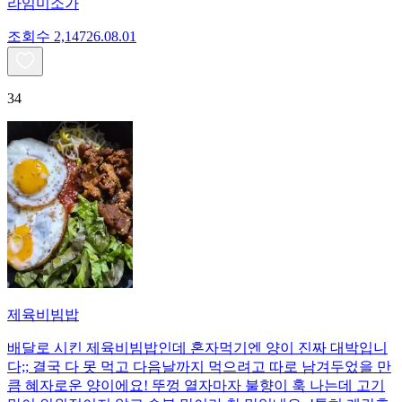
라임미소가
조회수
2,147
26.08.01
34
제육비빔밥
배달로 시킨 제육비빔밥인데 혼자먹기엔 양이 진짜 대박입니
다;; 결국 다 못 먹고 다음날까지 먹으려고 따로 남겨두었을 만
큼 혜자로운 양이에요! 뚜껑 열자마자 불향이 훅 나는데 고기