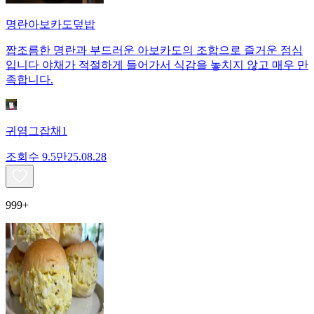
명란아보카도덮밥
짭조름한 명란과 부드러운 아보카도의 조합으로 즐거운 점심
입니다 야채가 적절하게 들어가서 식감을 놓치지 않고 매우 만
족합니다.
귀염그잡채1
조회수
9.5만
25.08.28
999+