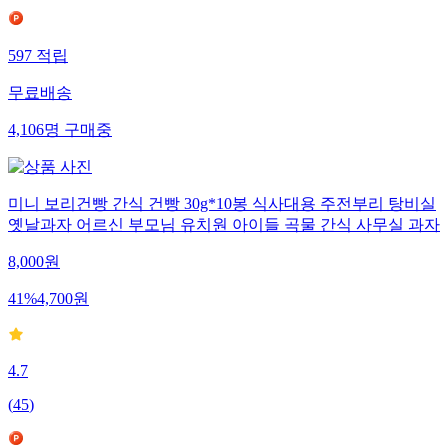
597
적립
무료배송
4,106
명
구매중
미니 보리건빵 간식 건빵 30g*10봉 식사대용 주전부리 탕비실
옛날과자 어르신 부모님 유치원 아이들 곡물 간식 사무실 과자
8,000
원
41
%
4,700
원
4.7
(
45
)