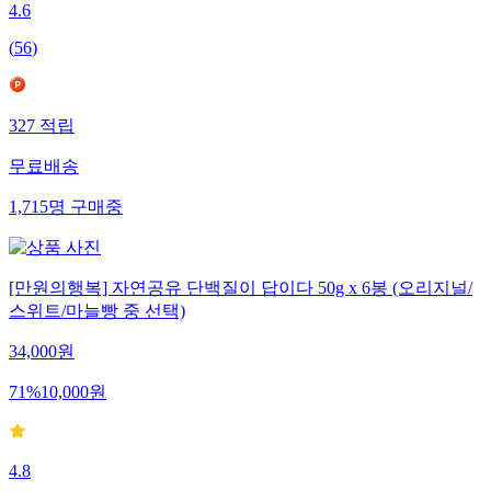
4.6
(
56
)
327
적립
무료배송
1,715
명
구매중
[만원의행복] 자연공유 단백질이 답이다 50g x 6봉 (오리지널/
스위트/마늘빵 중 선택)
34,000
원
71
%
10,000
원
4.8