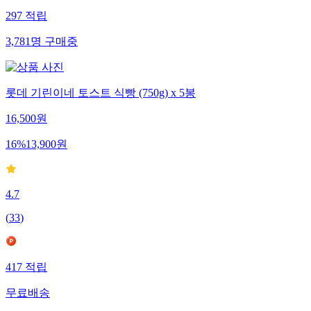
297
적립
3,781
명
구매중
롯데 기린이네 토스트 식빵 (750g) x 5봉
16,500
원
16
%
13,900
원
4.7
(
33
)
417
적립
무료배송