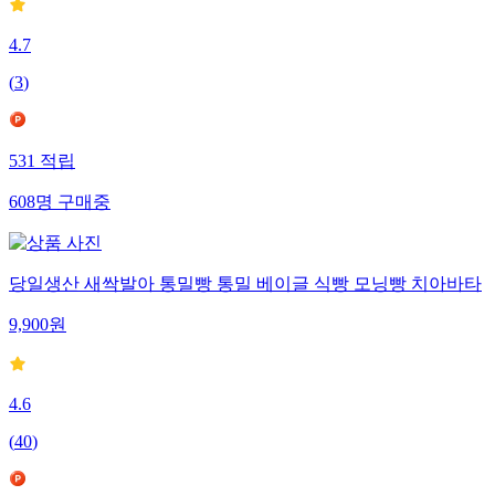
4.7
(
3
)
531
적립
608
명
구매중
당일생산 새싹발아 통밀빵 통밀 베이글 식빵 모닝빵 치아바타
9,900
원
4.6
(
40
)