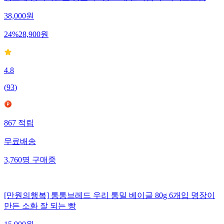
38,000
원
24
%
28,900
원
4.8
(
93
)
867
적립
무료배송
3,760
명
구매중
[만원의행복] 통통브레드 우리 통밀 베이글 80g 6개입 명장이
만든 소화 잘 되는 빵