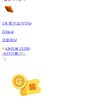
1개 중간크기(57g)
231kcal
크로와상
4.8
(리뷰
253
개)
·
식단기록
3천+