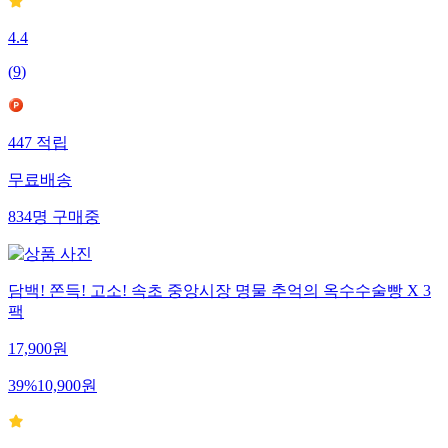
4.4
(
9
)
447
적립
무료배송
834
명
구매중
담백! 쫀득! 고소! 속초 중앙시장 명물 추억의 옥수수술빵 X 3
팩
17,900
원
39
%
10,900
원