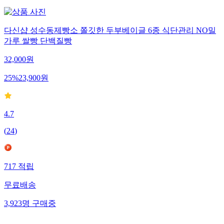
다신샵 성수동제빵소 쫄깃한 두부베이글 6종 식단관리 NO밀
가루 쌀빵 단백질빵
32,000
원
25
%
23,900
원
4.7
(
24
)
717
적립
무료배송
3,923
명
구매중