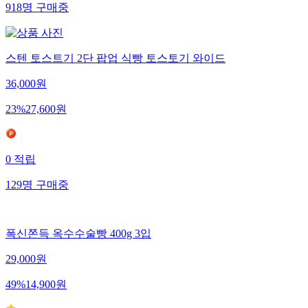
918
명
구매중
스텐 토스트기 2단 팝업 식빵 토스토기 와이드
36,000
원
23
%
27,600
원
0
적립
129
명
구매중
폭신쫀득 옥수수술빵 400g 3입
29,000
원
49
%
14,900
원