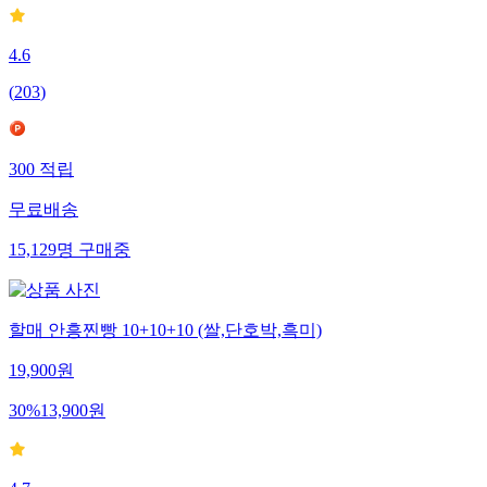
4.6
(
203
)
300
적립
무료배송
15,129
명
구매중
할매 안흥찐빵 10+10+10 (쌀,단호박,흑미)
19,900
원
30
%
13,900
원