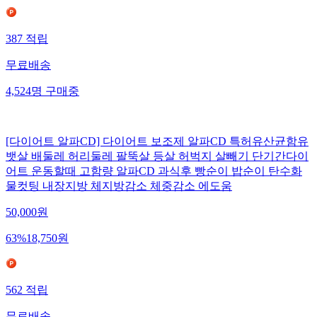
387
적립
무료배송
4,524
명
구매중
[다이어트 알파CD] 다이어트 보조제 알파CD 특허유산균함유
뱃살 배둘레 허리둘레 팔뚝살 등살 허벅지 살빼기 단기간다이
어트 운동할때 고함량 알파CD 과식후 빵순이 밥순이 탄수화
물컷팅 내장지방 체지방감소 체중감소 에도움
50,000
원
63
%
18,750
원
562
적립