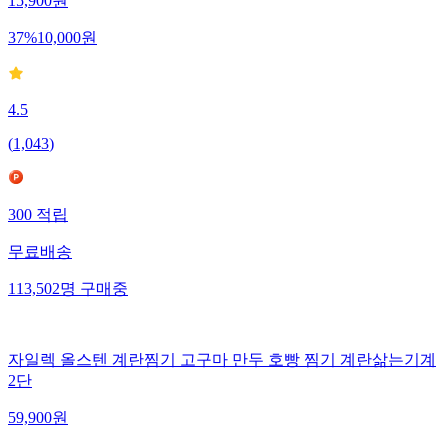
15,900
원
37
%
10,000
원
4.5
(
1,043
)
300
적립
무료배송
113,502
명
구매중
자일렉 올스텐 계란찜기 고구마 만두 호빵 찜기 계란삶는기계
2단
59,900
원