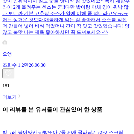
맛이 인위적이지 않고 숯불 맛이라 참 맛있네요~!특히 계란후
라이 2개 올려주는 센스는 굳!! ​다만 밥이랑 야채 양이 워낙 많
다 보니까 기본 고추장 소스가 양에 비해 좀 적더라고요ㅠ.ㅠ
저는 싱거운 것보다 매콤하게 먹는 걸 좋아해서 소스를 직접
더 만들어 넣어 비벼 먹었더니 간이 딱 맞고 맛있었습니다! 양
많고 불맛 나는 제육 좋아하시면 꼭 드셔보세요~^^
으앵
조회수
1.2만
26.06.30
181
더보기
이 리뷰를 본 유저들이 관심있어 한 상품
빙그레 붕어싸만코/빵또아 7종 30개 골라담기 /아이스크림