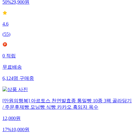
50
%
29,900
원
4.6
(
55
)
0
적립
무료배송
6,124
명
구매중
[만원의행복] 아르토스 천연발효종 통밀빵 10종 3팩 골라담기
/ 주문후제빵 모닝빵 식빵 카카오 흑임자 옥수
12,000
원
17
%
10,000
원