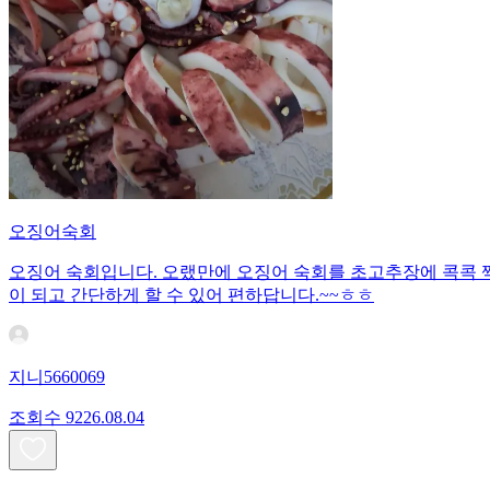
오징어숙회
오징어 숙회입니다. 오랬만에 오징어 숙회를 초고추장에 콕콕 
이 되고 간단하게 할 수 있어 편하답니다.~~ㅎㅎ
지니5660069
조회수
92
26.08.04