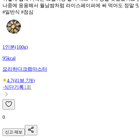
나중에 응용해서 월남쌈처럼 라이스페이퍼에 써 먹어도 정말 맛
#일반식 #점심
1인분(100g)
95kcal
요리하다
크랩마스터
4.7
(리뷰
7
개)
·
식단기록
1회
0
신고·제보