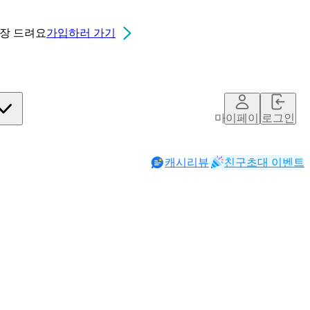
0장
드려요
가입하러 가기
마이페이지
로그인
캐시리뷰
친구초대 이벤트