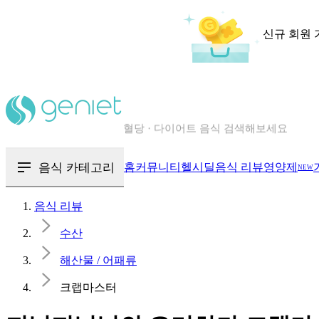
신규 회원 
칼로리와 영양성분을 검색해보세요
혈당 · 다이어트 음식 검색해보세요
음식 · 영양제 리뷰를 찾아보세요
음식 카테고리
홈
커뮤니티
헬시딜
음식 리뷰
영양제
NEW
음식 리뷰
수산
해산물 / 어패류
크랩마스터