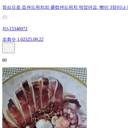
점심으로 죠샌드위치의 클럽샌드위치 먹었어요, 빵이 3장이나 들
지니5346972
조회수
1,023
25.09.22
80