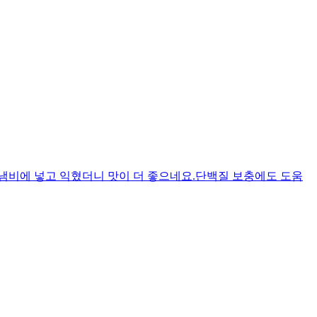
냄비에 넣고 익혔더니 맛이 더 좋으네요.단백질 보충에도 도움