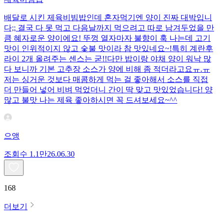
배달로 시킨 제육비빔밥인데 혼자먹기엔 양이 진짜 대박입니
다;; 결국 다 못 먹고 다음날까지 먹으려고 따로 남겨두었을 만
큼 혜자로운 양이에요! 뚜껑 열자마자 불향이 훅 나는데 고기
맛이 인위적이지 않고 숯불 맛이라 참 맛있네요~!특히 계란후
라이 2개 올려주는 센스는 굳!! ​다만 밥이랑 야채 양이 워낙 많
다 보니까 기본 고추장 소스가 양에 비해 좀 적더라고요ㅠ.ㅠ
저는 싱거운 것보다 매콤하게 먹는 걸 좋아해서 소스를 직접
더 만들어 넣어 비벼 먹었더니 간이 딱 맞고 맛있었습니다! 양
많고 불맛 나는 제육 좋아하시면 꼭 드셔보세요~^^
으앵
조회수
1.1만
26.06.30
168
더보기