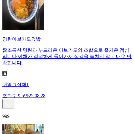
명란아보카도덮밥
짭조름한 명란과 부드러운 아보카도의 조합으로 즐거운 점심
입니다 야채가 적절하게 들어가서 식감을 놓치지 않고 매우 만
족합니다.
귀염그잡채1
조회수
9.5만
25.08.28
999+