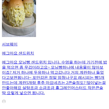
서브웨이
에그마요 샌드위치
에그마요 모닝빵 샌드위치 입니다. 수영을 하는데 가기전에 밥
을 먹으면 좀 무겁더라고요~ 모닝빵하나에 내용물이 많아보
이죠? 저거 하나에 두유하나 먹고갑니다 거의 계란하나 들었
다고보면됩니다~ 포만감은 정말 엄청나구요 레시피는 빵5개
만드는데 계란5개랑 후추 마요네즈는 2큰술정도? 많이넣는걸
안좋아해요 설탕조금 소금조금 홀그레인머스터드 작은큰술
딱 요렇게 넣으면 됩니다.