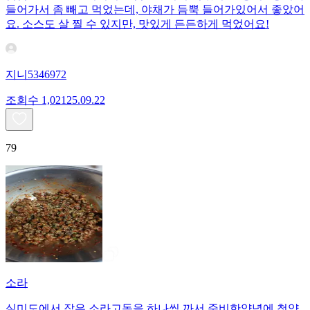
들어가서 좀 빼고 먹었는데, 야채가 듬뿍 들어가있어서 좋았어
요. 소스도 살 찔 수 있지만, 맛있게 든든하게 먹었어요!
지니5346972
조회수
1,021
25.09.22
79
소라
실미도에서 잡은 소라고동을 하나씩 까서 준비한양념에 청양