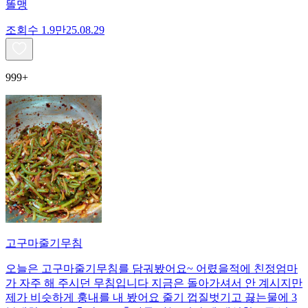
똘맹
조회수
1.9만
25.08.29
999+
고구마줄기무침
오늘은 고구마줄기무침를 담궈봤어요~ 어렸을적에 친정엄마
가 자주 해 주시던 무침입니다 지금은 돌아가셔서 안 계시지만
제가 비슷하게 훙내를 내 봤어요 줄기 껍질벗기고 끓는물에 3