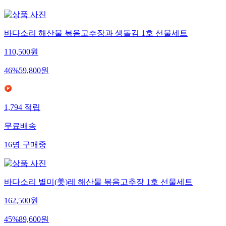
바다소리 해산물 볶음고추장과 생돌김 1호 선물세트
110,500
원
46
%
59,800
원
1,794
적립
무료배송
16
명
구매중
바다소리 별미(美)레 해산물 볶음고추장 1호 선물세트
162,500
원
45
%
89,600
원