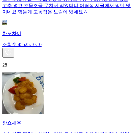
고추 넣고 조물조물 무쳐서 먹었더니 어릴적 시골에서 먹던 맛
이네요 힘들게 고동잡은 보람이 있네요ㅎ
차오차이
조회수
455
25.10.10
28
깐쇼새우