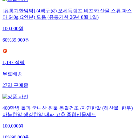
[유통기한임박] (4팩구성) 오세득쉐프 비프/해산물 스튜 파스
타 640g (2인분) 모음 (유통기한 26년 8월 1일)
100,000
원
60
%
39,900
원
1,197
적립
무료배송
27
명
구매중
400만병 돌파 국내산 원물 동결건조 /자연한알 (해산물+한우)
마늘한알 생강한알 대파 고추 종합선물세트
100,000
원