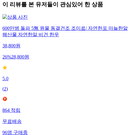
이 리뷰를 본 유저들이 관심있어 한 상품
600만병 돌파 5無 원물 동결건조 조미료/ 자연한포 마늘한알
해산물 자연한알 비건 한우
38,800
원
26
%
28,800
원
5.0
(
2
)
864
적립
무료배송
96
명
구매중