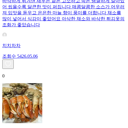
바삭하게 튀겨낸 새우는 겉은 고소하고 속은 탱글하게 살아있
어 씹을수록 달큰한 맛이 퍼집니다 매콤달콤한 소스가 어우러
져 입맛을 돋우고 은은한 마늘 향이 풍미를 더합니다 채소를
많이 넣어서 식감이 좋았어요 아삭한 채소와 바삭한 튀김옷의
조화가 좋았습니다
치치차차
조회수
54
26.05.06
0