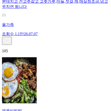
분데치고 건고추갈고 고춧가루,마늘,젓갈,깨,매실청조금.넘고
무치면 됩니다
울가족
조회수
1.1만
26.07.07
105
제육비빔밥