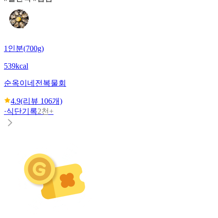
1인분(700g)
539kcal
순옥이네
전복물회
4.9
(리뷰
106
개)
·
식단기록
2천+