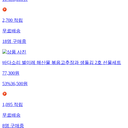
10
%
90,000
원
2,700
적립
무료배송
18
명
구매중
바다소리 별미레 해산물 볶음고추장과 생돌김 2호 선물세트
77,300
원
53
%
36,500
원
1,095
적립
무료배송
8
명
구매중