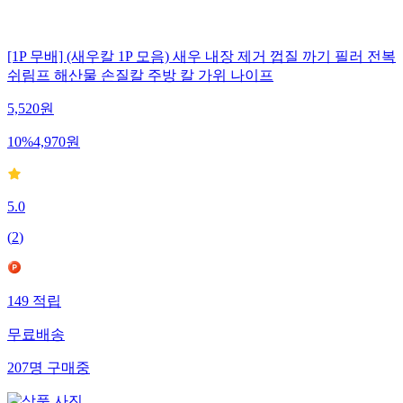
[1P 무배] (새우칼 1P 모음) 새우 내장 제거 껍질 까기 필러 전복
쉬림프 해산물 손질칼 주방 칼 가위 나이프
5,520
원
10
%
4,970
원
5.0
(
2
)
149
적립
무료배송
207
명
구매중