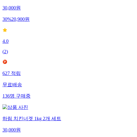
30,000
원
30
%
20,900
원
4.0
(
2
)
627
적립
무료배송
136
명
구매중
하림 치킨너겟 1kg 2개 세트
30,000
원