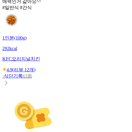
매력인거 같아요^^
#일반식 #간식
1인분(100g)
292kcal
KFC
오리지널치킨
4.9
(리뷰
12
개)
·
식단기록
63회