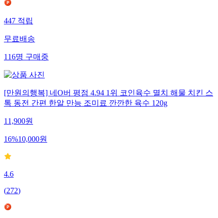
447
적립
무료배송
116
명
구매중
[만원의행복] 네O버 평점 4.94 1위 코인육수 멸치 해물 치킨 스
톡 동전 간편 한알 만능 조미료 깐깐한 육수 120g
11,900
원
16
%
10,000
원
4.6
(
272
)