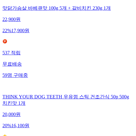
맛닭가슴살 바베큐맛 100g 5개 + 갈비치킨 230g 1개
22,900
원
22
%
17,900
원
537
적립
무료배송
59
명
구매중
THINK YOUR DOG TEETH 우유껌 스틱 건조간식 50p 500g
치킨맛 1개
20,000
원
20
%
16,100
원