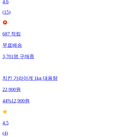
4.6
(
15
)
687
적립
무료배송
3,701
명
구매중
치킨 가라아게 1kg 대용량
22,900
원
44
%
12,900
원
4.5
(
4
)