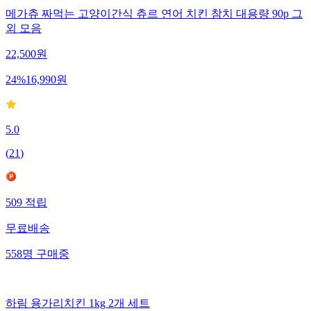
메가츄 짜먹는 고양이간식 츄르 연어 치킨 참치 대용량 90p 그
외 모음
22,500
원
24
%
16,990
원
5.0
(
21
)
509
적립
무료배송
558
명
구매중
하림 용가리치킨 1kg 2개 세트