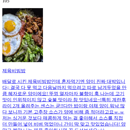
105
제육비빔밥
배달로 시킨 제육비빔밥인데 혼자먹기엔 양이 진짜 대박입니
다;; 결국 다 못 먹고 다음날까지 먹으려고 따로 남겨두었을 만
큼 혜자로운 양이에요! 뚜껑 열자마자 불향이 훅 나는데 고기
맛이 인위적이지 않고 숯불 맛이라 참 맛있네요~!특히 계란후
라이 2개 올려주는 센스는 굳!! ​다만 밥이랑 야채 양이 워낙 많
다 보니까 기본 고추장 소스가 양에 비해 좀 적더라고요ㅠ.ㅠ
저는 싱거운 것보다 매콤하게 먹는 걸 좋아해서 소스를 직접
더 만들어 넣어 비벼 먹었더니 간이 딱 맞고 맛있었습니다! 양