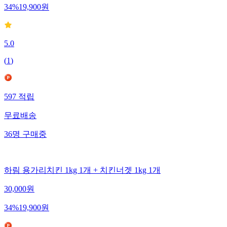
34
%
19,900
원
5.0
(
1
)
597
적립
무료배송
36
명
구매중
하림 용가리치킨 1kg 1개 + 치킨너겟 1kg 1개
30,000
원
34
%
19,900
원