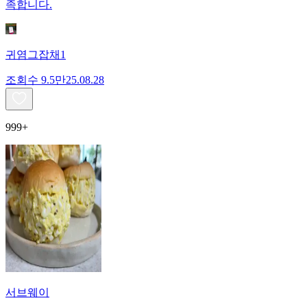
족합니다.
귀염그잡채1
조회수
9.5만
25.08.28
999+
서브웨이