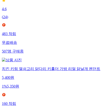
4.6
(
24
)
483
적립
무료배송
507
명
구매중
치킨 키링 열쇠고리 닭다리 키홀더 가방 리얼 닭날개 펜던트
5,400
원
1
%
5,350
원
160
적립