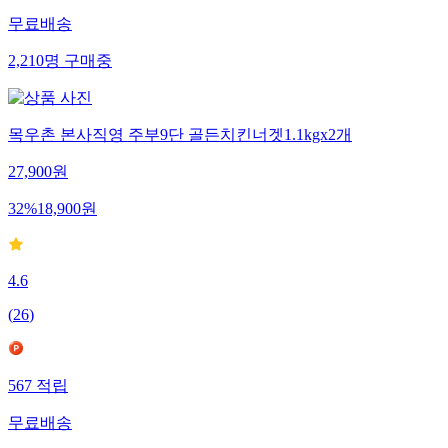
무료배송
2,210
명
구매중
목우촌 본사직영 주부9단 골든치킨너겟1.1kgx2개
27,900
원
32
%
18,900
원
4.6
(
26
)
567
적립
무료배송