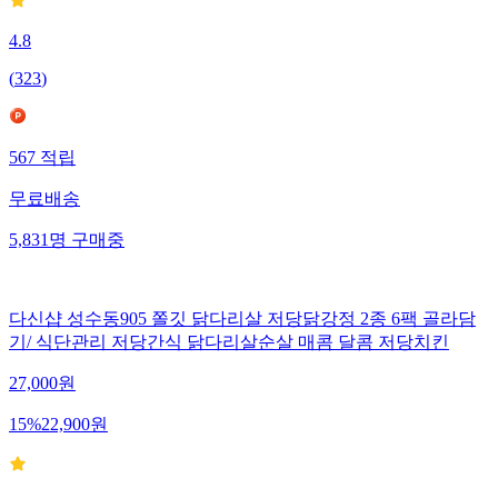
4.8
(
323
)
567
적립
무료배송
5,831
명
구매중
다신샵 성수동905 쫄깃 닭다리살 저당닭강정 2종 6팩 골라담
기/ 식단관리 저당간식 닭다리살순살 매콤 달콤 저당치킨
27,000
원
15
%
22,900
원