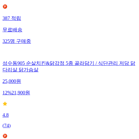
387
적립
무료배송
325
명
구매중
성수동905 순살치킨&닭강정 5종 골라담기 / 식단관리 저당 닭
다리살 닭가슴살
25,000
원
12
%
21,900
원
4.8
(
74
)