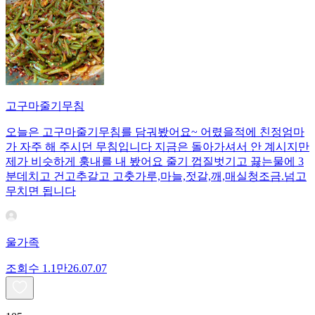
고구마줄기무침
오늘은 고구마줄기무침를 담궈봤어요~ 어렸을적에 친정엄마
가 자주 해 주시던 무침입니다 지금은 돌아가셔서 안 계시지만
제가 비슷하게 훙내를 내 봤어요 줄기 껍질벗기고 끓는물에 3
분데치고 건고추갈고 고춧가루,마늘,젓갈,깨,매실청조금.넘고
무치면 됩니다
울가족
조회수
1.1만
26.07.07