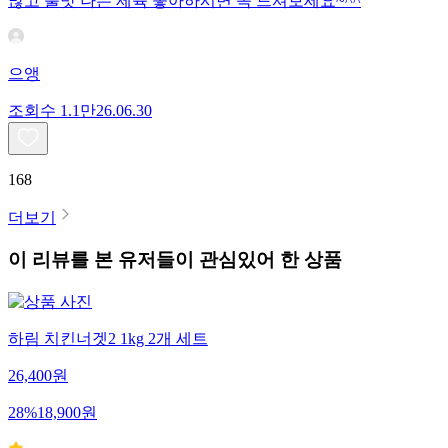
많고 불맛 나는 제육 좋아하시면 꼭 드셔보세요~^^
으앵
조회수
1.1만
26.06.30
168
더보기
이 리뷰를 본 유저들이 관심있어 한 상품
하림 치킨너겟2 1kg 2개 세트
26,400
원
28
%
18,900
원