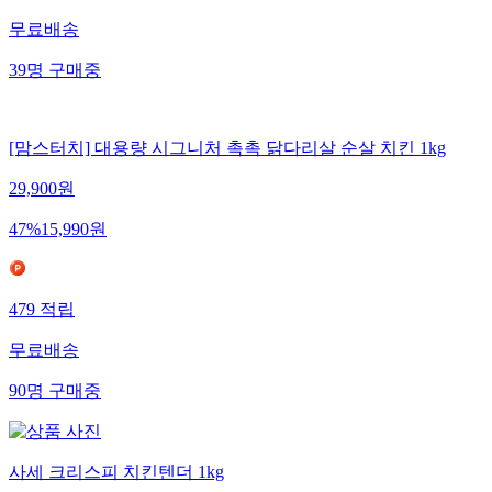
무료배송
39
명
구매중
[맘스터치] 대용량 시그니처 촉촉 닭다리살 순살 치킨 1kg
29,900
원
47
%
15,990
원
479
적립
무료배송
90
명
구매중
사세 크리스피 치킨텐더 1kg