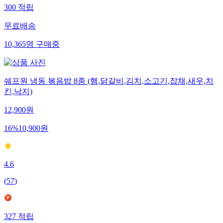
300
적립
무료배송
10,365
명
구매중
쉐프원 냉동 볶음밥 8종 (햄,닭갈비,김치,소고기,잡채,새우,치
킨,낙지)
12,900
원
16
%
10,900
원
4.6
(
57
)
327
적립