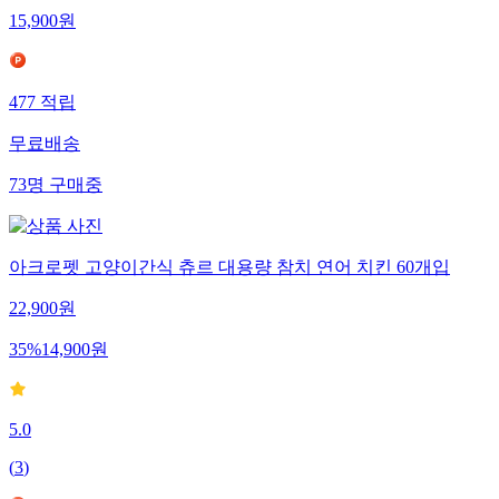
15,900
원
477
적립
무료배송
73
명
구매중
아크로펫 고양이간식 츄르 대용량 참치 연어 치킨 60개입
22,900
원
35
%
14,900
원
5.0
(
3
)