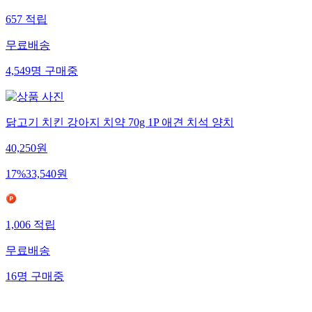
657
적립
무료배송
4,549
명
구매중
닭고기 치킨 강아지 치약 70g 1P 애견 치석 양치
40,250
원
17
%
33,540
원
1,006
적립
무료배송
16
명
구매중