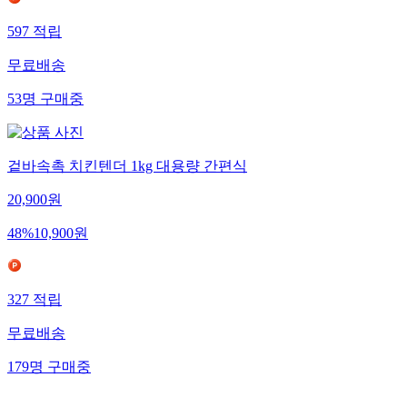
597
적립
무료배송
53
명
구매중
겉바속촉 치킨텐더 1kg 대용량 간편식
20,900
원
48
%
10,900
원
327
적립
무료배송
179
명
구매중