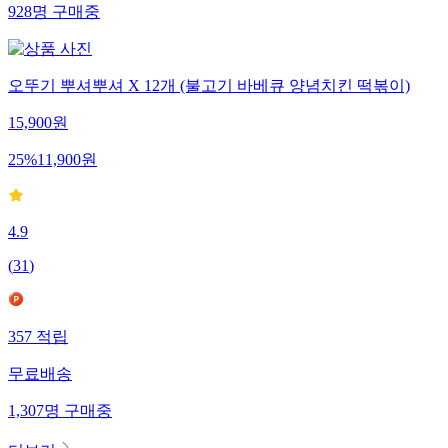
928
명
구매중
오뚜기 뿌셔뿌셔 X 12개 (불고기 바베큐 양념치킨 떡볶이)
15,900
원
25
%
11,900
원
4.9
(
31
)
357
적립
무료배송
1,307
명
구매중