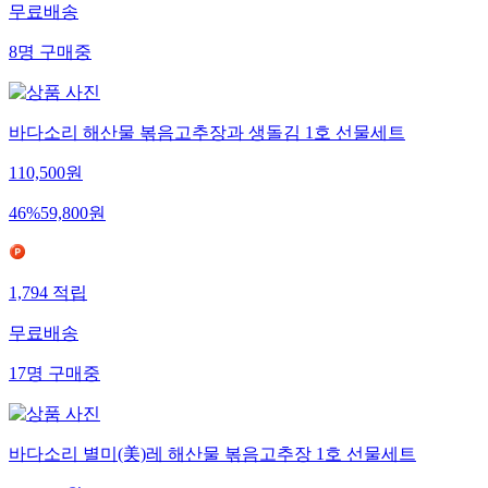
무료배송
8
명
구매중
바다소리 해산물 볶음고추장과 생돌김 1호 선물세트
110,500
원
46
%
59,800
원
1,794
적립
무료배송
17
명
구매중
바다소리 별미(美)레 해산물 볶음고추장 1호 선물세트