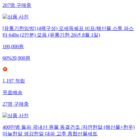
207
명
구매중
[유통기한임박] (4팩구성) 오세득쉐프 비프/해산물 스튜 파스
타 640g (2인분) 모음 (유통기한 26년 8월 1일)
100,000
원
60
%
39,900
원
1,197
적립
무료배송
27
명
구매중
400만병 돌파 국내산 원물 동결건조 /자연한알 (해산물+한우)
마늘한알 생강한알 대파 고추 종합선물세트