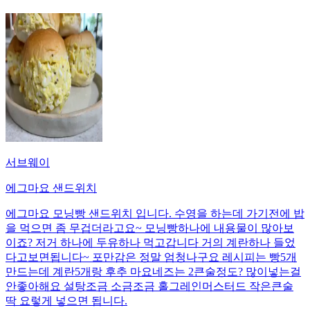
서브웨이
에그마요 샌드위치
에그마요 모닝빵 샌드위치 입니다. 수영을 하는데 가기전에 밥
을 먹으면 좀 무겁더라고요~ 모닝빵하나에 내용물이 많아보
이죠? 저거 하나에 두유하나 먹고갑니다 거의 계란하나 들었
다고보면됩니다~ 포만감은 정말 엄청나구요 레시피는 빵5개
만드는데 계란5개랑 후추 마요네즈는 2큰술정도? 많이넣는걸
안좋아해요 설탕조금 소금조금 홀그레인머스터드 작은큰술
딱 요렇게 넣으면 됩니다.