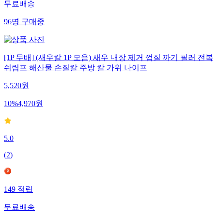
무료배송
96
명
구매중
[1P 무배] (새우칼 1P 모음) 새우 내장 제거 껍질 까기 필러 전복
쉬림프 해산물 손질칼 주방 칼 가위 나이프
5,520
원
10
%
4,970
원
5.0
(
2
)
149
적립
무료배송