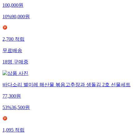
100,000
원
10
%
90,000
원
2,700
적립
무료배송
18
명
구매중
바다소리 별미레 해산물 볶음고추장과 생돌김 2호 선물세트
77,300
원
53
%
36,500
원
1,095
적립