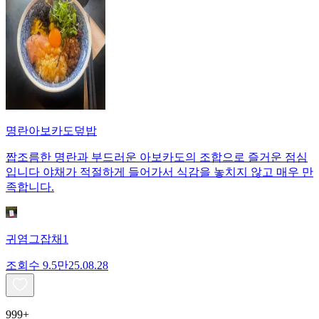
명란아보카도덮밥
짭조름한 명란과 부드러운 아보카도의 조합으로 즐거운 점심
입니다 야채가 적절하게 들어가서 식감을 놓치지 않고 매우 만
족합니다.
귀염그잡채1
조회수
9.5만
25.08.28
999+