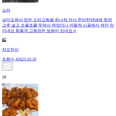
소라
실미도에서 잡은 소라고동을 하나씩 까서 준비한양념에 청양
고추 넣고 조물조물 무쳐서 먹었더니 어릴적 시골에서 먹던 맛
이네요 힘들게 고동잡은 보람이 있네요ㅎ
차오차이
조회수
456
25.10.10
28