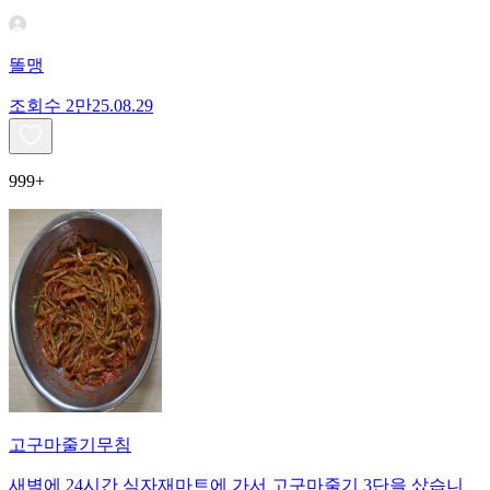
똘맹
조회수
2만
25.08.29
999+
고구마줄기무침
새벽에 24시간 식자재마트에 가서 고구마줄기 3단을 샀습니