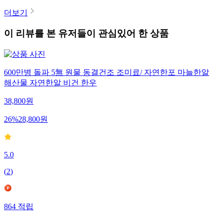
더보기
이 리뷰를 본 유저들이 관심있어 한 상품
600만병 돌파 5無 원물 동결건조 조미료/ 자연한포 마늘한알
해산물 자연한알 비건 한우
38,800
원
26
%
28,800
원
5.0
(
2
)
864
적립