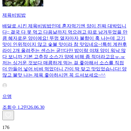
제육비빔밥
배달로 시킨 제육비빔밥인데 혼자먹기엔 양이 진짜 대박입니
다;; 결국 다 못 먹고 다음날까지 먹으려고 따로 남겨두었을 만
큼 혜자로운 양이에요! 뚜껑 열자마자 불향이 훅 나는데 고기
맛이 인위적이지 않고 숯불 맛이라 참 맛있네요~!특히 계란후
라이 2개 올려주는 센스는 굳!! ​다만 밥이랑 야채 양이 워낙 많
다 보니까 기본 고추장 소스가 양에 비해 좀 적더라고요ㅠ.ㅠ
저는 싱거운 것보다 매콤하게 먹는 걸 좋아해서 소스를 직접
더 만들어 넣어 비벼 먹었더니 간이 딱 맞고 맛있었습니다! 양
많고 불맛 나는 제육 좋아하시면 꼭 드셔보세요~^^
으앵
조회수
1.2만
26.06.30
176