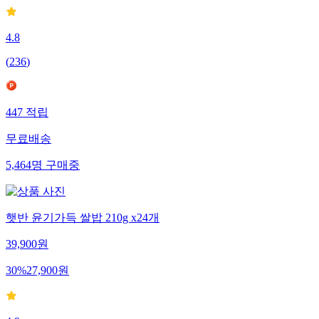
4.8
(
236
)
447
적립
무료배송
5,464
명
구매중
햇반 윤기가득 쌀밥 210g x24개
39,900
원
30
%
27,900
원