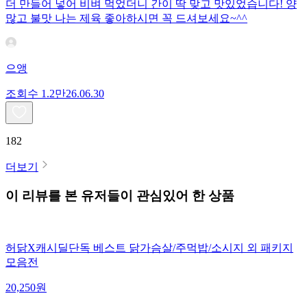
더 만들어 넣어 비벼 먹었더니 간이 딱 맞고 맛있었습니다! 양
많고 불맛 나는 제육 좋아하시면 꼭 드셔보세요~^^
으앵
조회수
1.2만
26.06.30
182
더보기
이 리뷰를 본 유저들이 관심있어 한 상품
허닭X캐시딜단독 베스트 닭가슴살/주먹밥/소시지 외 패키지
모음전
20,250
원