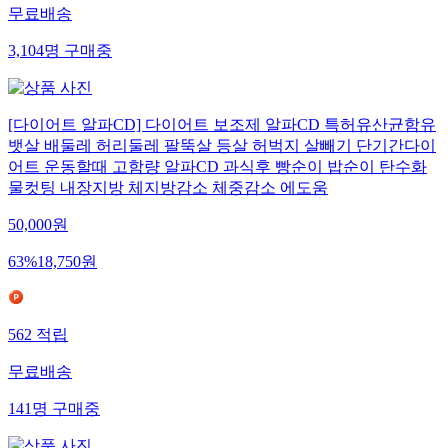
무료배송
3,104
명
구매중
[다이어트 알파CD] 다이어트 보조제 알파CD 특허유산균함유
뱃살 배둘레 허리둘레 팔뚝살 등살 허벅지 살빼기 단기간다이
어트 운동할때 고함량 알파CD 과식후 빵순이 밥순이 탄수화
물컷팅 내장지방 체지방감소 체중감소 에도움
50,000
원
63
%
18,750
원
562
적립
무료배송
141
명
구매중