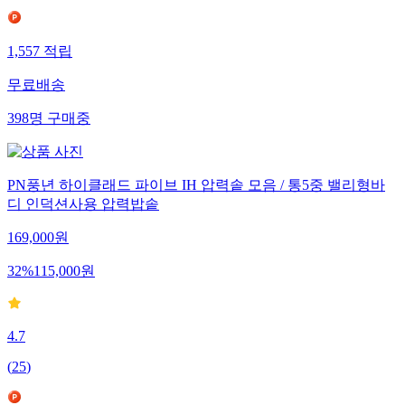
1,557
적립
무료배송
398
명
구매중
PN풍년 하이클래드 파이브 IH 압력솥 모음 / 통5중 밸리형바
디 인덕션사용 압력밥솥
169,000
원
32
%
115,000
원
4.7
(
25
)