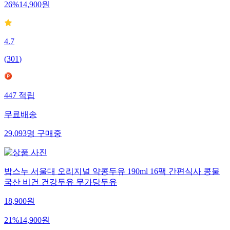
26
%
14,900
원
4.7
(
301
)
447
적립
무료배송
29,093
명
구매중
밥스누 서울대 오리지널 약콩두유 190ml 16팩 간편식사 콩물
국산 비건 건강두유 무가당두유
18,900
원
21
%
14,900
원