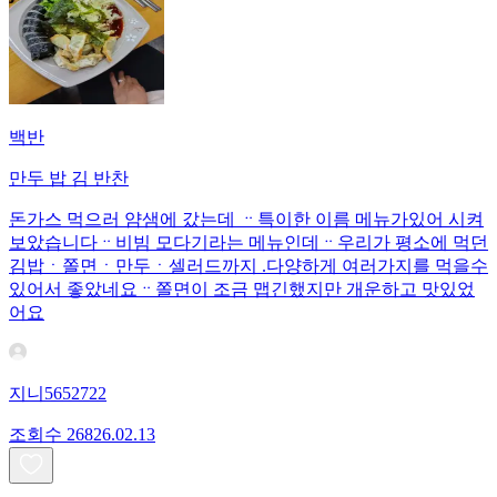
백반
만두 밥 김 반찬
돈가스 먹으러 얌샘에 갔는데 ᆢ특이한 이름 메뉴가있어 시켜
보았습니다ᆢ비빔 모다기라는 메뉴인데ᆢ우리가 평소에 먹던
김밥ㆍ쫄면ㆍ만두ㆍ셀러드까지 .다양하게 여러가지를 먹을수
있어서 좋았네요ᆢ쫄면이 조금 맵긴했지만 개운하고 맛있었
어요
지니5652722
조회수
268
26.02.13