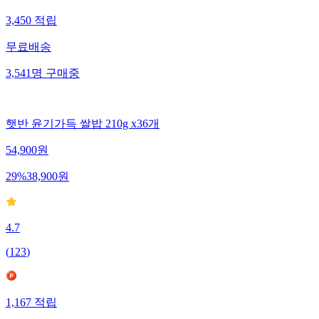
3,450
적립
무료배송
3,541
명
구매중
햇반 윤기가득 쌀밥 210g x36개
54,900
원
29
%
38,900
원
4.7
(
123
)
1,167
적립