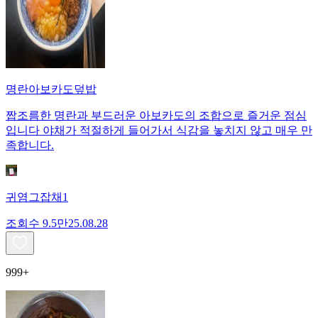
명란아보카도덮밥
짭조름한 명란과 부드러운 아보카도의 조합으로 즐거운 점심
입니다 야채가 적절하게 들어가서 식감을 놓치지 않고 매우 만
족합니다.
귀염그잡채1
조회수
9.5만
25.08.28
999+