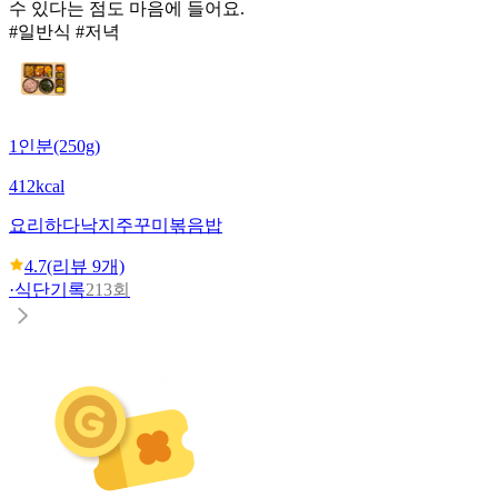
수 있다는 점도 마음에 들어요.
#일반식 #저녁
1인분(250g)
412kcal
요리하다
낙지주꾸미볶음밥
4.7
(리뷰
9
개)
·
식단기록
213회