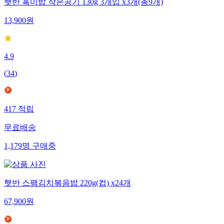
햇반 흑미밥 작은공기 130g 3개입 x3개(총9개)
13,900
원
4.9
(
34
)
417
적립
무료배송
1,179
명
구매중
햇반 스팸김치볶음밥 220g(컵) x24개
67,900
원