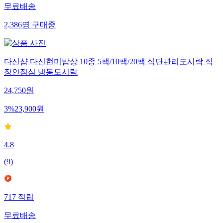
무료배송
2,386
명
구매중
다신샵 다신현미밥상 10종 5팩/10팩/20팩 식단관리도시락 직
장인점심 냉동도시락
24,750
원
3
%
23,900
원
4.8
(
9
)
717
적립
무료배송