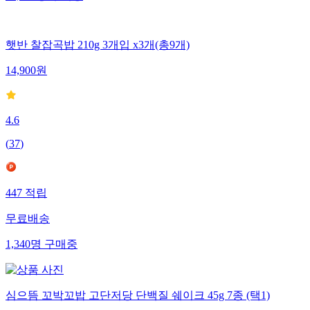
71,286
명
구매중
햇반 찰잡곡밥 210g 3개입 x3개(총9개)
14,900
원
4.6
(
37
)
447
적립
무료배송
1,340
명
구매중
심으뜸 꼬박꼬밥 고단저당 단백질 쉐이크 45g 7종 (택1)