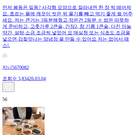
먼저 봄동은 밑동? 사각형 모양으로 잘라내면 한 장 씩 떼어져
요. 흐르는 물에 깨끗이 씻은 뒤 물기를 빼고 먹기 좋게 썰 어주
세요. 저는 큰거는 3등분해줬고 작은건 2등분 ㅎ 밥은 따뜻하
게 준비하고, 고춧가루 2큰술, 간장2, 참 기름 1큰술, 다진 마늘
약간, 설탕,소금 조금씩 넣었어 요 매실청 또는 식초도 조금을
넣으면 감칠맛나는 양념장 을 만들 수 있어요 저는 없어서 때
스!.
지니5670082
조회수
3,834
26.03.04
56