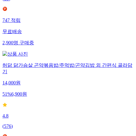
(
18
)
747
적립
무료배송
2,900
명
구매중
허닭 닭가슴살 곤약볶음밥/주먹밥/곤약김밥 외 간편식 골라담
기
14,000
원
51
%
6,900
원
4.8
(
576
)