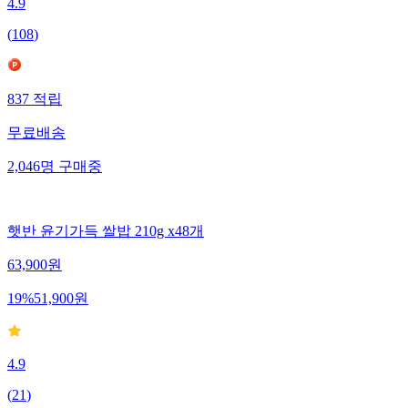
4.9
(
108
)
837
적립
무료배송
2,046
명
구매중
햇반 윤기가득 쌀밥 210g x48개
63,900
원
19
%
51,900
원
4.9
(
21
)