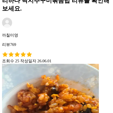
리하다 낙지주꾸미볶음밥 리뷰를 확인해
보세요.
까칠미영
리뷰769
조회수 25
작성일자 26.06.01