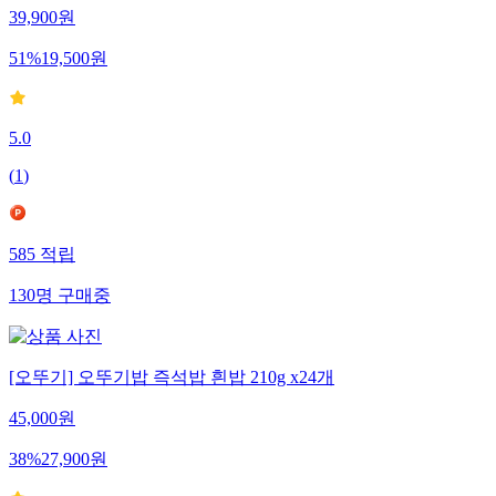
39,900
원
51
%
19,500
원
5.0
(
1
)
585
적립
130
명
구매중
[오뚜기] 오뚜기밥 즉석밥 흰밥 210g x24개
45,000
원
38
%
27,900
원