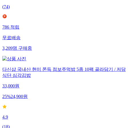
(
74
)
786
적립
무료배송
3,209
명
구매중
다신샵 국내산 현미 쫀득 점보주먹밥 5종 10팩 골라담기 / 저당
식단 심각김밥
33,000
원
25
%
24,900
원
4.9