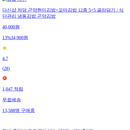
다신샵 저당 곤약현미김밥+꼬마김밥 12종 5+5 골라담기 / 식
단관리 냉동김밥 곤약김밥
40,000
원
13
%
34,900
원
4.7
(
28
)
1,047
적립
무료배송
13,588
명
구매중