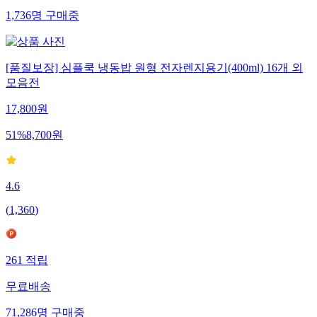
1,736
명
구매중
[품질보장] 심플쿡 냉동밥 원형 전자렌지용기(400ml) 16개 외
모음전
17,800
원
51
%
8,700
원
4.6
(
1,360
)
261
적립
무료배송