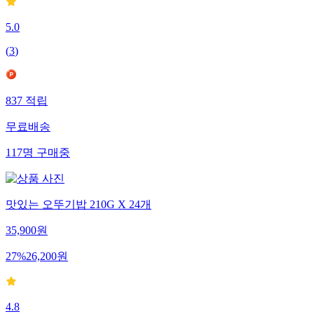
5.0
(
3
)
837
적립
무료배송
117
명
구매중
맛있는 오뚜기밥 210G X 24개
35,900
원
27
%
26,200
원
4.8