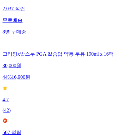
2,037
적립
무료배송
8
명
구매중
그리팅x밥스누 PGA 칼슘업 약통 두유 190ml x 16팩
30,000
원
44
%
16,900
원
4.7
(
42
)
507
적립