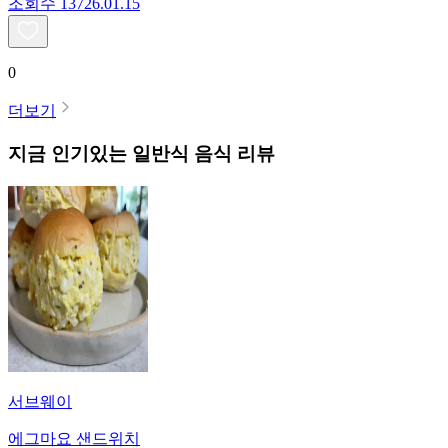
조회수
137
26.01.15
0
더보기
지금 인기있는
일반식
음식 리뷰
서브웨이
에그마요 샌드위치