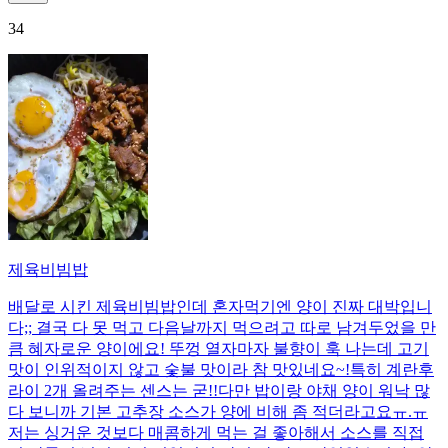
34
제육비빔밥
배달로 시킨 제육비빔밥인데 혼자먹기엔 양이 진짜 대박입니
다;; 결국 다 못 먹고 다음날까지 먹으려고 따로 남겨두었을 만
큼 혜자로운 양이에요! 뚜껑 열자마자 불향이 훅 나는데 고기
맛이 인위적이지 않고 숯불 맛이라 참 맛있네요~!특히 계란후
라이 2개 올려주는 센스는 굳!! ​다만 밥이랑 야채 양이 워낙 많
다 보니까 기본 고추장 소스가 양에 비해 좀 적더라고요ㅠ.ㅠ
저는 싱거운 것보다 매콤하게 먹는 걸 좋아해서 소스를 직접