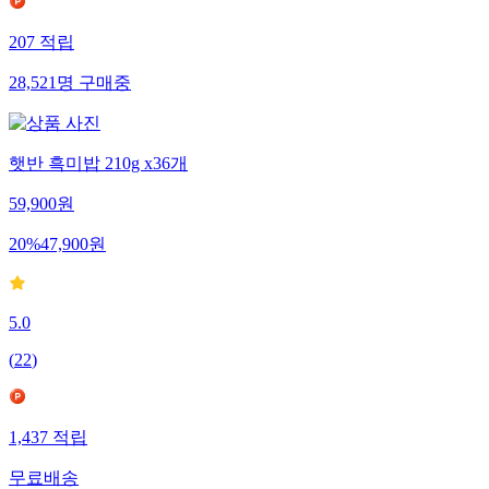
207
적립
28,521
명
구매중
햇반 흑미밥 210g x36개
59,900
원
20
%
47,900
원
5.0
(
22
)
1,437
적립
무료배송