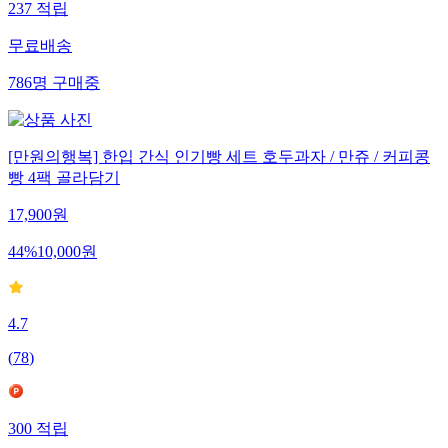
237
적립
무료배송
786
명
구매중
[만원의행복] 한입 간식 인기빵 세트 호두과자 / 만쥬 / 커피콩
빵 4팩 골라담기
17,900
원
44
%
10,000
원
4.7
(
78
)
300
적립