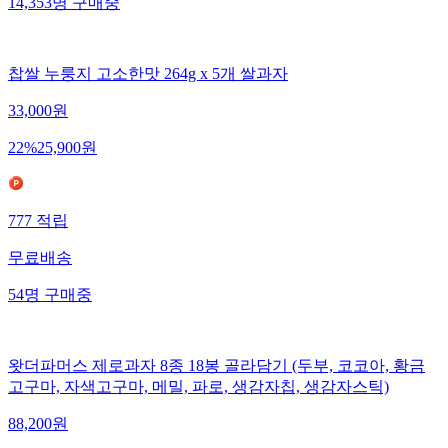
14,353
명
구매중
찹쌀 누룽지 고소한맛 264g x 5개 쌀과자
33,000
원
22
%
25,900
원
777
적립
무료배송
54
명
구매중
왓더파머스 제로과자 8종 18봉 골라담기 (두부, 코코아, 황금
고구마, 자색고구마, 메밀, 파로, 생감자칩, 생감자스틱)
88,200
원