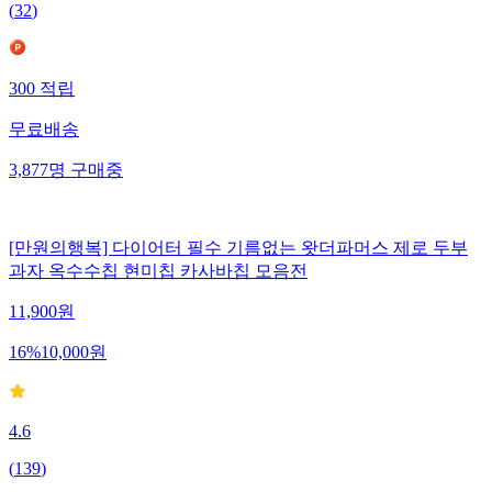
(
32
)
300
적립
무료배송
3,877
명
구매중
[만원의행복] 다이어터 필수 기름없는 왓더파머스 제로 두부
과자 옥수수칩 현미칩 카사바칩 모음전
11,900
원
16
%
10,000
원
4.6
(
139
)