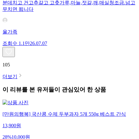
분데치고 건고추갈고 고춧가루,마늘,젓갈,깨,매실청조금.넘고
무치면 됩니다
울가족
조회수
1.1만
26.07.07
105
더보기
이 리뷰를 본 유저들이 관심있어 한 상품
[만원의행복] 국산콩 수제 두부과자 5개 550g 베스트 간식
13,900
원
28
%
10,000
원