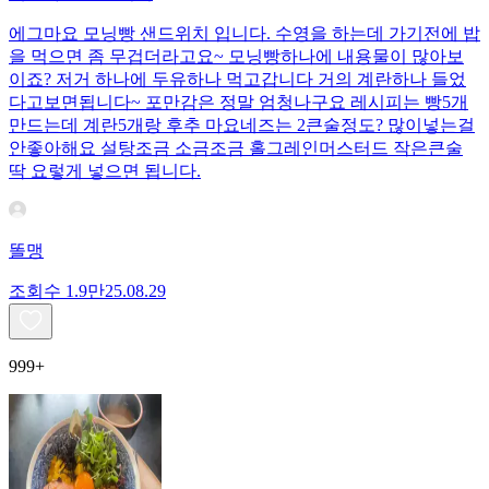
에그마요 모닝빵 샌드위치 입니다. 수영을 하는데 가기전에 밥
을 먹으면 좀 무겁더라고요~ 모닝빵하나에 내용물이 많아보
이죠? 저거 하나에 두유하나 먹고갑니다 거의 계란하나 들었
다고보면됩니다~ 포만감은 정말 엄청나구요 레시피는 빵5개
만드는데 계란5개랑 후추 마요네즈는 2큰술정도? 많이넣는걸
안좋아해요 설탕조금 소금조금 홀그레인머스터드 작은큰술
딱 요렇게 넣으면 됩니다.
똘맹
조회수
1.9만
25.08.29
999+