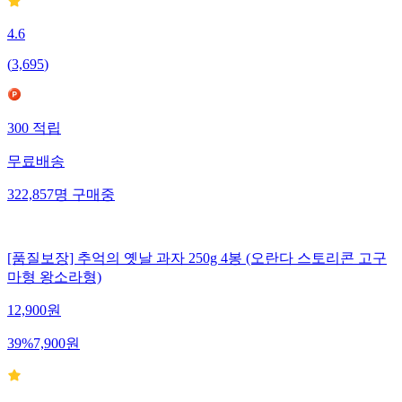
4.6
(
3,695
)
300
적립
무료배송
322,857
명
구매중
[품질보장] 추억의 옛날 과자 250g 4봉 (오란다 스토리콘 고구
마형 왕소라형)
12,900
원
39
%
7,900
원