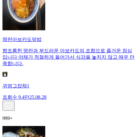
명란아보카도덮밥
짭조름한 명란과 부드러운 아보카도의 조합으로 즐거운 점심
입니다 야채가 적절하게 들어가서 식감을 놓치지 않고 매우 만
족합니다.
귀염그잡채1
조회수
9.4만
25.08.28
999+