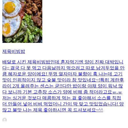
제육비빔밥
배달로 시킨 제육비빔밥인데 혼자먹기엔 양이 진짜 대박입니
다;; 결국 다 못 먹고 다음날까지 먹으려고 따로 남겨두었을 만
큼 혜자로운 양이에요! 뚜껑 열자마자 불향이 훅 나는데 고기
맛이 인위적이지 않고 숯불 맛이라 참 맛있네요~!특히 계란후
라이 2개 올려주는 센스는 굳!! ​다만 밥이랑 야채 양이 워낙 많
다 보니까 기본 고추장 소스가 양에 비해 좀 적더라고요ㅠ.ㅠ
저는 싱거운 것보다 매콤하게 먹는 걸 좋아해서 소스를 직접
더 만들어 넣어 비벼 먹었더니 간이 딱 맞고 맛있었습니다! 양
많고 불맛 나는 제육 좋아하시면 꼭 드셔보세요~^^