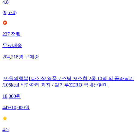
4.8
(
9,574
)
237
적립
무료배송
204,218
명
구매중
[만원의행복] 다신샵 열풍로스팅 꼬소칩 2종 10팩 외 골라담기
/105kcal 식단관리 과자 / 밀가루ZERO 국내산현미
18,000
원
44
%
10,000
원
4.5