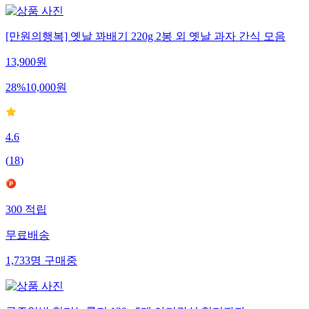
[만원의행복] 옛날 꽈배기 220g 2봉 외 옛날 과자 간식 모음
13,900
원
28
%
10,000
원
4.6
(
18
)
300
적립
무료배송
1,733
명
구매중