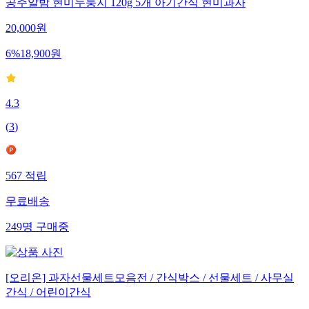
공주알밤 현미누룽지 120g 5개 아기간식 현미과자
20,000
원
6
%
18,900
원
4.3
(
3
)
567
적립
무료배송
249
명
구매중
[오리온] 과자선물세트모음전 / 간식박스 / 선물세트 / 사무실
간식 / 어린이간식