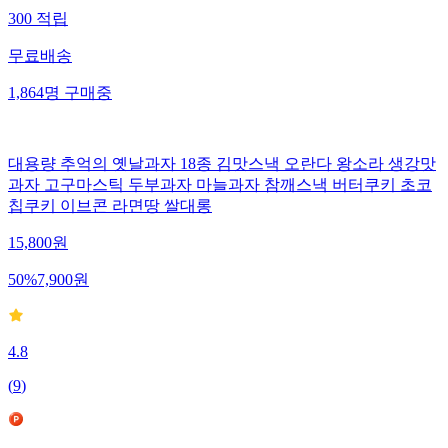
300
적립
무료배송
1,864
명
구매중
대용량 추억의 옛날과자 18종 김맛스낵 오란다 왕소라 생강맛
과자 고구마스틱 두부과자 마늘과자 참깨스낵 버터쿠키 초코
칩쿠키 이브콘 라면땅 쌀대롱
15,800
원
50
%
7,900
원
4.8
(
9
)