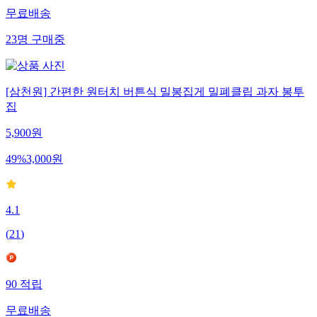
무료배송
23
명
구매중
[삼천원] 간편한 원터치 버튼식 밀봉집게 밀폐클립 과자 봉투
집
5,900
원
49
%
3,000
원
4.1
(
21
)
90
적립