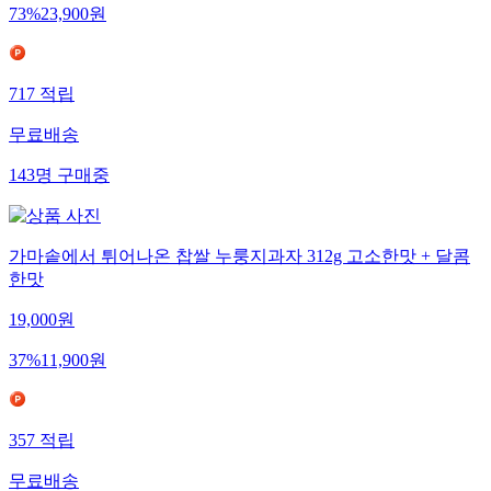
73
%
23,900
원
717
적립
무료배송
143
명
구매중
가마솥에서 튀어나온 찹쌀 누룽지과자 312g 고소한맛 + 달콤
한맛
19,000
원
37
%
11,900
원
357
적립