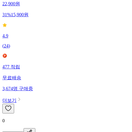
22,900
원
31
%
15,900
원
4.9
(
24
)
477
적립
무료배송
3,674
명
구매중
더보기
0