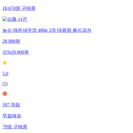
무료배송
18,674
명
구매중
농심 매운새우깡 400g 3개 대용량 봉지과자
28,900
원
31
%
19,900
원
5.0
(
1
)
597
적립
무료배송
79
명
구매중