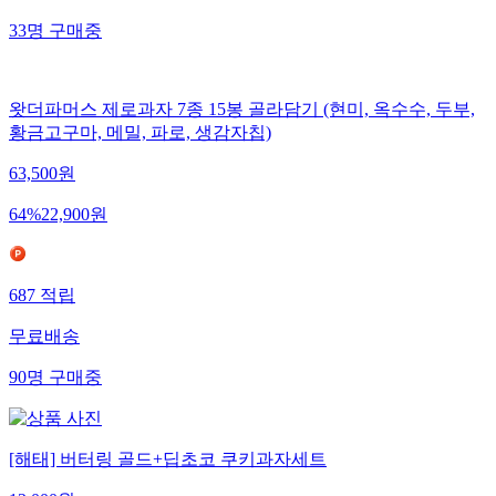
무료배송
33
명
구매중
왓더파머스 제로과자 7종 15봉 골라담기 (현미, 옥수수, 두부,
황금고구마, 메밀, 파로, 생감자칩)
63,500
원
64
%
22,900
원
687
적립
무료배송
90
명
구매중
[해태] 버터링 골드+딥초코 쿠키과자세트