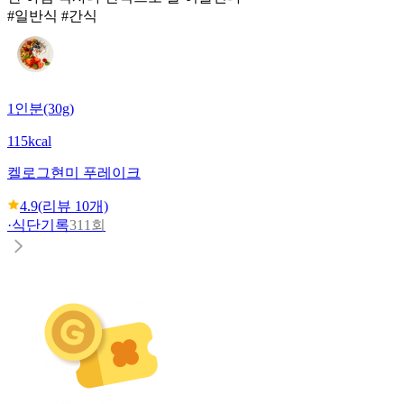
#일반식 #간식
1인분(30g)
115kcal
켈로그
현미 푸레이크
4.9
(리뷰
10
개)
·
식단기록
311회