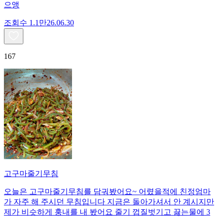
으앵
조회수
1.1만
26.06.30
167
고구마줄기무침
오늘은 고구마줄기무침를 담궈봤어요~ 어렸을적에 친정엄마
가 자주 해 주시던 무침입니다 지금은 돌아가셔서 안 계시지만
제가 비슷하게 훙내를 내 봤어요 줄기 껍질벗기고 끓는물에 3