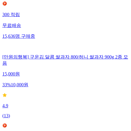
300
적립
무료배송
15,636
명
구매중
[만원의행복] 구운김 달콤 쌀과자 800/허니 쌀과자 900g 2종 모
음
15,000
원
33
%
10,000
원
4.9
(
13
)