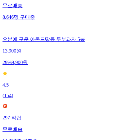
무료배송
8,646
명
구매중
오븐에 구운 아몬드땅콩 두부과자 5봉
13,900
원
29
%
9,900
원
4.5
(
154
)
297
적립
무료배송