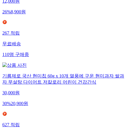
12,000
원
26
%
8,900
원
267
적립
무료배송
110
명
구매중
기름제로 국산 현미칩 60g x 10개 열풍에 구운 현미과자 쌀과
자 무설탕 다이어트 저칼로리 어린이 건강간식
30,000
원
30
%
20,900
원
627
적립