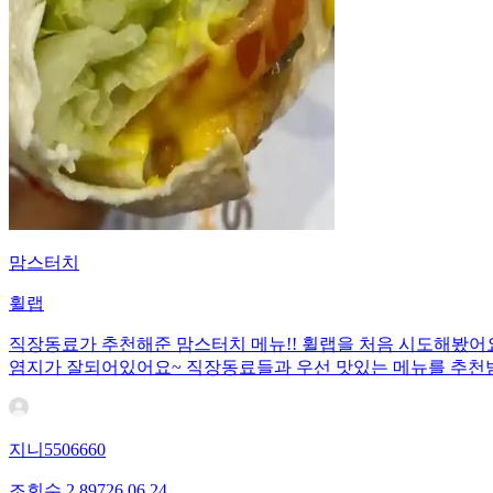
맘스터치
휠랩
직장동료가 추천해준 맘스터치 메뉴!! 휠랩을 처음 시도해봤어요
염지가 잘되어있어요~ 직장동료들과 우선 맛있는 메뉴를 추천받
지니5506660
조회수
2,897
26.06.24