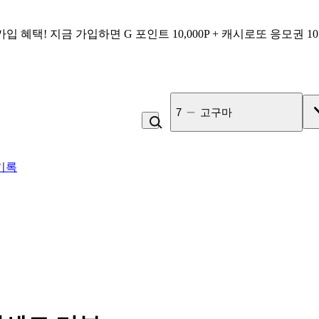
가입 혜택!
지금 가입하면
G 포인트 10,000P + 캐시로또 응모권 1
7
고구마
기록