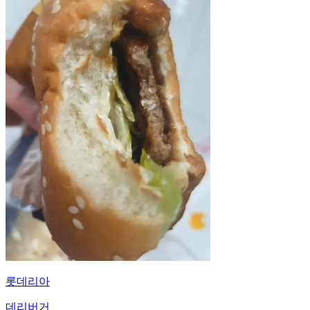
롯데리아
데리버거