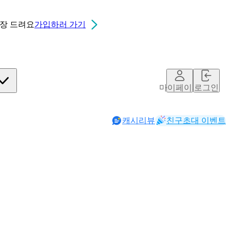
0장
드려요
가입하러 가기
마이페이지
로그인
캐시리뷰
친구초대 이벤트