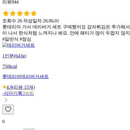
리뷰944
조회수 26
작성일자 26.06.01
롯데리아 가서 데리버거 세트 구매했어요 감자튀김은 추가해서 
이 나서 한식처럼 느껴지나 봐요. 안에 패티가 많이 두껍지 않
#일반식 #점심
1인분(643g)
750kcal
롯데리아
데리버거세트
4.9
(리뷰
15
개)
·
식단기록
266회
0