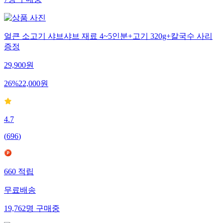
얼큰 소고기 샤브샤브 재료 4~5인분+고기 320g+칼국수 사리
증정
29,900
원
26
%
22,000
원
4.7
(
696
)
660
적립
무료배송
19,762
명
구매중