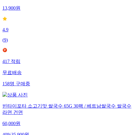
13,900
원
4.9
(
9
)
417
적립
무료배송
158
명
구매중
빈타이포타 소고기맛 쌀국수 65G 30팩 / 베트남쌀국수 쌀국수
라면 건면
60,000
원
40
%
35,900
원