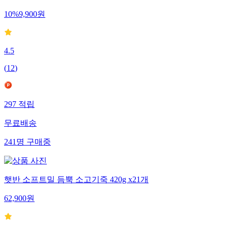
10
%
9,900
원
4.5
(
12
)
297
적립
무료배송
241
명
구매중
햇반 소프트밀 듬뿍 소고기죽 420g x21개
62,900
원