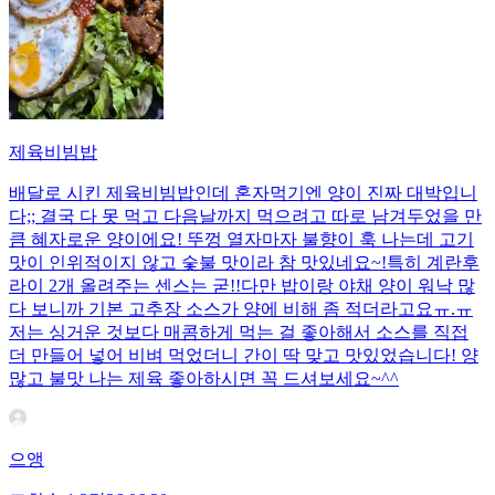
제육비빔밥
배달로 시킨 제육비빔밥인데 혼자먹기엔 양이 진짜 대박입니
다;; 결국 다 못 먹고 다음날까지 먹으려고 따로 남겨두었을 만
큼 혜자로운 양이에요! 뚜껑 열자마자 불향이 훅 나는데 고기
맛이 인위적이지 않고 숯불 맛이라 참 맛있네요~!특히 계란후
라이 2개 올려주는 센스는 굳!! ​다만 밥이랑 야채 양이 워낙 많
다 보니까 기본 고추장 소스가 양에 비해 좀 적더라고요ㅠ.ㅠ
저는 싱거운 것보다 매콤하게 먹는 걸 좋아해서 소스를 직접
더 만들어 넣어 비벼 먹었더니 간이 딱 맞고 맛있었습니다! 양
많고 불맛 나는 제육 좋아하시면 꼭 드셔보세요~^^
으앵