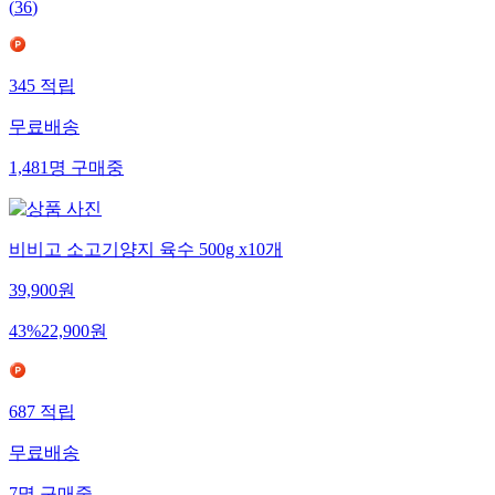
(
36
)
345
적립
무료배송
1,481
명
구매중
비비고 소고기양지 육수 500g x10개
39,900
원
43
%
22,900
원
687
적립
무료배송
7
명
구매중