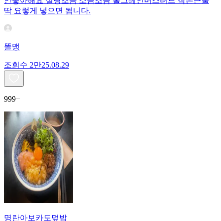
안좋아해요 설탕조금 소금조금 홀그레인머스터드 작은큰술
딱 요렇게 넣으면 됩니다.
똘맹
조회수
2만
25.08.29
999+
명란아보카도덮밥