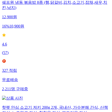
쉐프원 냉동 볶음밥 8종 (햄,닭갈비,김치,소고기,잡채,새우,치
킨,낙지)
12,900
원
16
%
10,900
원
4.6
(
57
)
327
적립
무료배송
2,211
명
구매중
핫펫 안심 소고기 져키 200g 2개, 국내산, 가수분해 간식, 산책