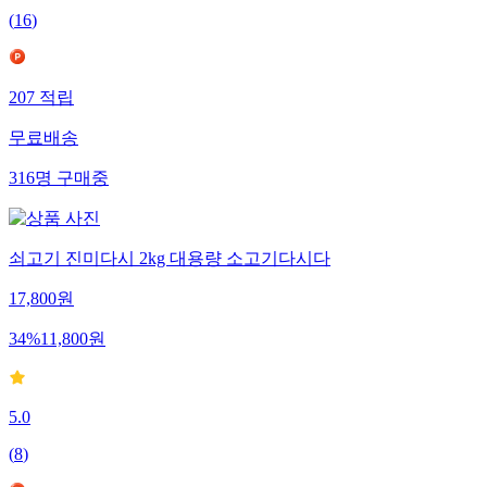
(
16
)
207
적립
무료배송
316
명
구매중
쇠고기 진미다시 2kg 대용량 소고기다시다
17,800
원
34
%
11,800
원
5.0
(
8
)