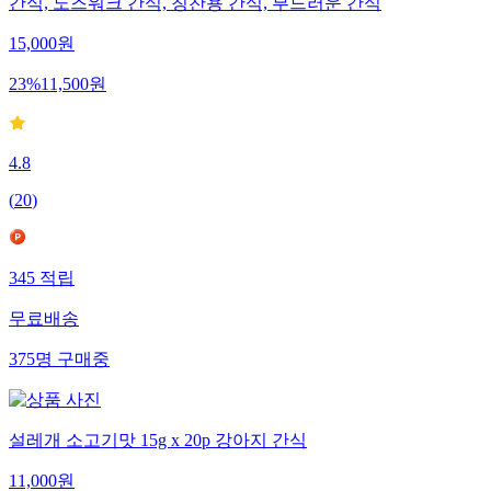
간식, 노즈워크 간식, 칭찬용 간식, 부드러운 간식
15,000
원
23
%
11,500
원
4.8
(
20
)
345
적립
무료배송
375
명
구매중
설레개 소고기맛 15g x 20p 강아지 간식
11,000
원