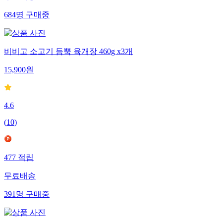
684
명
구매중
비비고 소고기 듬뿍 육개장 460g x3개
15,900
원
4.6
(
10
)
477
적립
무료배송
391
명
구매중