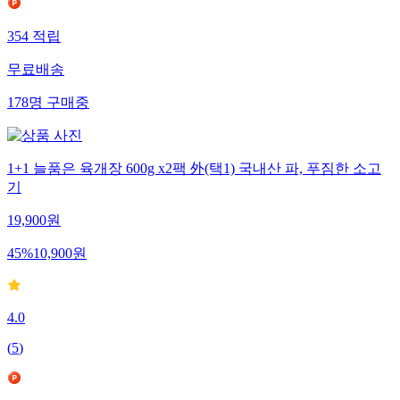
354
적립
무료배송
178
명
구매중
1+1 늘품은 육개장 600g x2팩 外(택1) 국내산 파, 푸짐한 소고
기
19,900
원
45
%
10,900
원
4.0
(
5
)