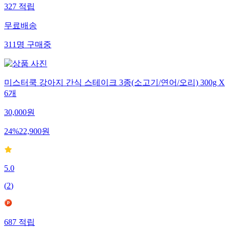
327
적립
무료배송
311
명
구매중
미스터쿡 강아지 간식 스테이크 3종(소고기/연어/오리) 300g X
6개
30,000
원
24
%
22,900
원
5.0
(
2
)
687
적립