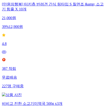
[만원의행복] 터키츄 반려견 간식 링타입 S 칠면조 &amp; 소고
기 힘줄 X 10개
21,000
원
39
%
12,900
원
4.8
(
8
)
387
적립
무료배송
227
명
구매중
비비고 진한 소고기미역국 500g x3개