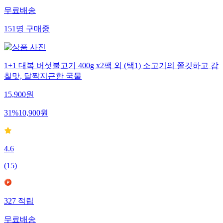
무료배송
151
명
구매중
1+1 대복 버섯불고기 400g x2팩 외 (택1) 소고기의 쫄깃하고 감
칠맛, 달짝지근한 국물
15,900
원
31
%
10,900
원
4.6
(
15
)
327
적립
무료배송