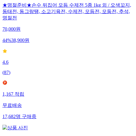
★명절준비★손수 뒤집어 모듬 수제전 5종 1kg 외 / 오색꼬지,
동태전, 동그랑땡, 소고기육전, 수제전, 모듬전, 모둠전, 추석,
명절전
70,000
원
44
%
38,900
원
4.6
(
87
)
1,167
적립
무료배송
17,682
명
구매중