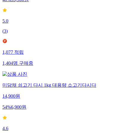
5.0
(
3
)
1,077
적립
1,404
명
구매중
미담채 쇠고기 다시 1kg 대용량 소고기다시다
14,900
원
54
%
6,900
원
4.6