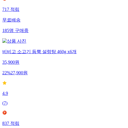
717
적립
무료배송
185
명
구매중
비비고 소고기 듬뿍 설렁탕 460g x6개
35,900
원
22
%
27,900
원
4.9
(
7
)
837
적립