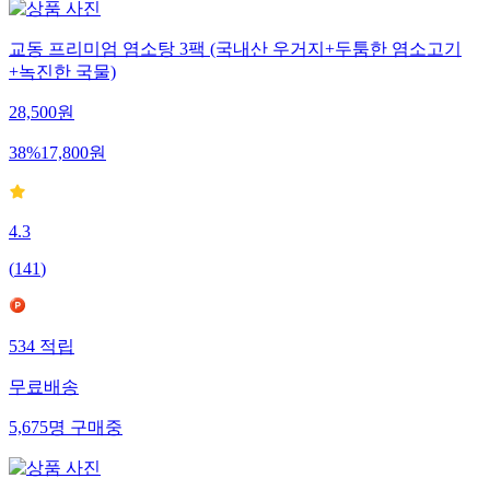
교동 프리미엄 염소탕 3팩 (국내산 우거지+두툼한 염소고기
+녹진한 국물)
28,500
원
38
%
17,800
원
4.3
(
141
)
534
적립
무료배송
5,675
명
구매중