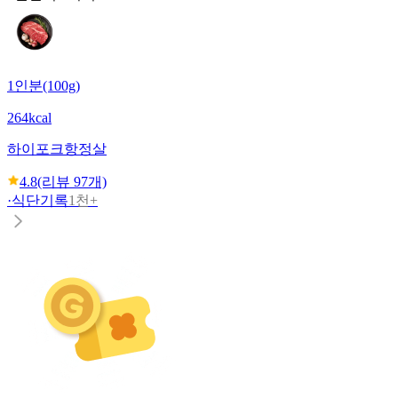
1인분(100g)
264kcal
하이포크
항정살
4.8
(리뷰
97
개)
·
식단기록
1천+