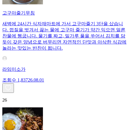
고구마줄기무침
새벽에 24시간 식자재마트에 가서 고구마줄기 3단을 샀습니
다. 껍질을 벗겨서 끓는 물에 고구마 줄기가 약간 익으면 얼른
찬물에 헹굽니다. 물기를 짜고, 밀가루 풀을 쑤어서 김치를 담
듯이 갖은 양념으로 버무리면 자연적인 단맛과 아삭한 식감에
놀라는 맛있는 반찬이 됩니다.
라임미소가
조회수
1,837
26.08.01
26