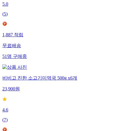
5.0
(
5
)
1,887
적립
무료배송
51
명
구매중
비비고 진한 소고기미역국 500g x6개
23,900
원
4.6
(
7
)