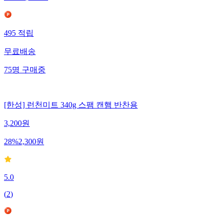
495
적립
무료배송
75
명
구매중
[한성] 런천미트 340g 스팸 캔햄 반찬용
3,200
원
28
%
2,300
원
5.0
(
2
)