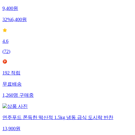
9,400
원
32
%
6,400
원
4.6
(
72
)
192
적립
무료배송
1,260
명
구매중
연주푸드 쫀득한 떡산적 1.5kg 냉동 급식 도시락 반찬
13,900
원