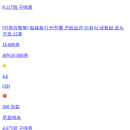
9,117
명
구매중
[만원의행복] 밀페용기 반찬통 찬밥보관 이유식 냉동밥-르누
꾸르-12종
16,800
원
40
%
10,000
원
4.6
(
59
)
300
적립
무료배송
4,675
명
구매중