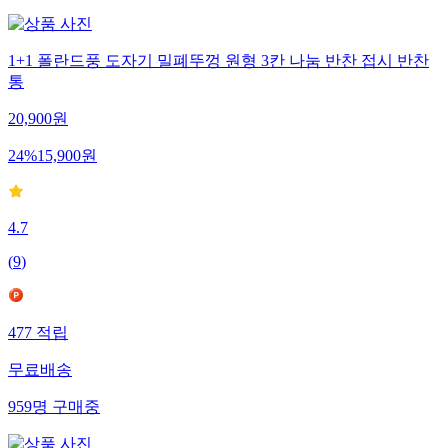
1+1 폴란드풍 도자기 밀폐뚜껑 원형 3칸 나눔 반찬 접시 반찬
통
20,900
원
24
%
15,900
원
4.7
(
9
)
477
적립
무료배송
959
명
구매중