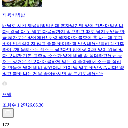
제육비빔밥
배달로 시킨 제육비빔밥인데 혼자먹기엔 양이 진짜 대박입니
다;; 결국 다 못 먹고 다음날까지 먹으려고 따로 남겨두었을 만
큼 혜자로운 양이에요! 뚜껑 열자마자 불향이 훅 나는데 고기
맛이 인위적이지 않고 숯불 맛이라 참 맛있네요~!특히 계란후
라이 2개 올려주는 센스는 굳!! ​다만 밥이랑 야채 양이 워낙 많
다 보니까 기본 고추장 소스가 양에 비해 좀 적더라고요ㅠ.ㅠ
저는 싱거운 것보다 매콤하게 먹는 걸 좋아해서 소스를 직접
더 만들어 넣어 비벼 먹었더니 간이 딱 맞고 맛있었습니다! 양
많고 불맛 나는 제육 좋아하시면 꼭 드셔보세요~^^
으앵
조회수
1.2만
26.06.30
172