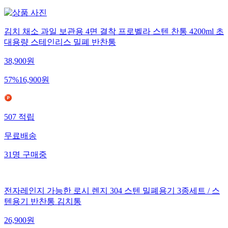
김치 채소 과일 보관용 4면 결착 프로벨라 스텐 찬통 4200ml 초
대용량 스테인리스 밀폐 반찬통
38,900
원
57
%
16,900
원
507
적립
무료배송
31
명
구매중
전자레인지 가능한 로시 렌지 304 스텐 밀폐용기 3종세트 / 스
텐용기 반찬통 김치통
26,900
원