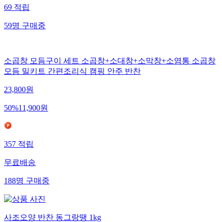
69
적립
59
명
구매중
소곱창 모듬구이 세트 소곱창+소대창+소막창+소염통 소곱창
모듬 밀키트 간편조리식 캠핑 안주 반찬
23,800
원
50
%
11,900
원
357
적립
무료배송
188
명
구매중
사조오양 반찬 동그랑땡 1kg