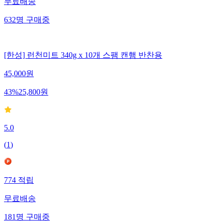
무료배송
632
명
구매중
[한성] 런천미트 340g x 10개 스팸 캔햄 반찬용
45,000
원
43
%
25,800
원
5.0
(
1
)
774
적립
무료배송
181
명
구매중