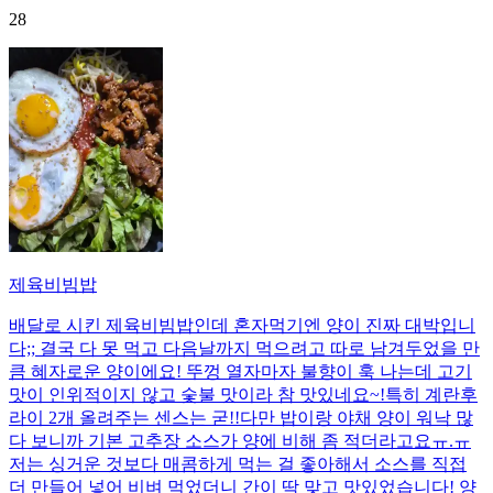
28
제육비빔밥
배달로 시킨 제육비빔밥인데 혼자먹기엔 양이 진짜 대박입니
다;; 결국 다 못 먹고 다음날까지 먹으려고 따로 남겨두었을 만
큼 혜자로운 양이에요! 뚜껑 열자마자 불향이 훅 나는데 고기
맛이 인위적이지 않고 숯불 맛이라 참 맛있네요~!특히 계란후
라이 2개 올려주는 센스는 굳!! ​다만 밥이랑 야채 양이 워낙 많
다 보니까 기본 고추장 소스가 양에 비해 좀 적더라고요ㅠ.ㅠ
저는 싱거운 것보다 매콤하게 먹는 걸 좋아해서 소스를 직접
더 만들어 넣어 비벼 먹었더니 간이 딱 맞고 맛있었습니다! 양