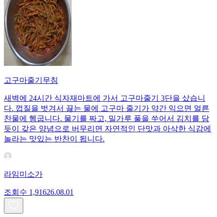
고구마줄기무침
새벽에 24시간 식자재마트에 가서 고구마줄기 3단을 샀습니
다. 껍질을 벗겨서 끓는 물에 고구마 줄기가 약간 익으면 얼른
찬물에 헹굽니다. 물기를 짜고, 밀가루 풀을 쑤어서 김치를 담
듯이 갖은 양념으로 버무리면 자연적인 단맛과 아삭한 식감에
놀라는 맛있는 반찬이 됩니다.
라임미소가
조회수
1,916
26.08.01