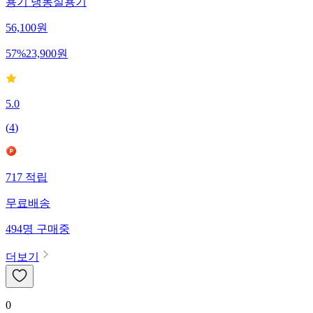
용기 냉동실용기
56,100
원
57
%
23,900
원
5.0
(
4
)
717
적립
무료배송
494
명
구매중
더보기
0