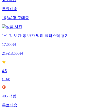
525
적립
무료배송
16,842
명
구매중
1+1 김 보관 통 반찬 밀폐 플라스틱 용기
17,000
원
21
%
13,500
원
4.5
(
134
)
405
적립
무료배송