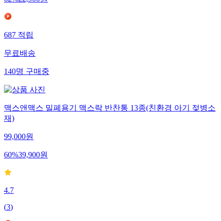
62
%
22,900
원
687
적립
무료배송
140
명
구매중
맥스앤맥스 밀폐용기 맥스락 반찬통 13종(친환경 아기 젖병소
재)
99,000
원
60
%
39,900
원
4.7
(
3
)