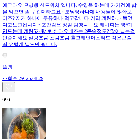
에그마요 모닝빵 샌드위치 입니다. 수영을 하는데 가기전에 밥
을 먹으면 좀 무겁더라고요~ 모닝빵하나에 내용물이 많아보
이죠? 저거 하나에 두유하나 먹고갑니다 거의 계란하나 들었
다고보면됩니다~ 포만감은 정말 엄청나구요 레시피는 빵5개
만드는데 계란5개랑 후추 마요네즈는 2큰술정도? 많이넣는걸
안좋아해요 설탕조금 소금조금 홀그레인머스터드 작은큰술
딱 요렇게 넣으면 됩니다.
똘맹
조회수
2만
25.08.29
999+