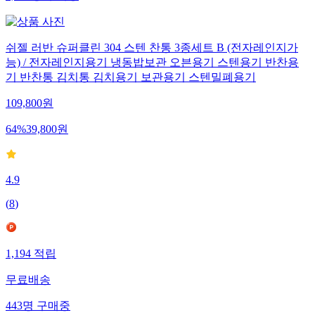
쉬젤 러반 슈퍼클린 304 스텐 찬통 3종세트 B (전자레인지가
능) / 전자레인지용기 냉동밥보관 오븐용기 스텐용기 반찬용
기 반찬통 김치통 김치용기 보관용기 스텐밀폐용기
109,800
원
64
%
39,800
원
4.9
(
8
)
1,194
적립
무료배송
443
명
구매중