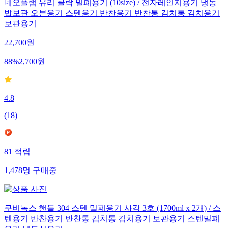
네오플램 유리 클락 밀폐용기 (10size) / 전자레인지용기 냉동
밥보관 오븐용기 스텐용기 반찬용기 반찬통 김치통 김치용기
보관용기
22,700
원
88
%
2,700
원
4.8
(
18
)
81
적립
1,478
명
구매중
쿠비녹스 핸들 304 스텐 밀폐용기 사각 3호 (1700ml x 2개) / 스
텐용기 반찬용기 반찬통 김치통 김치용기 보관용기 스텐밀폐