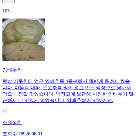
105
양배추쌈
텃밭 이웃한테 얻은 양배추를 4등분해서 채반에 올려서 쪘습
니다. 마늘과 대파, 풋고추를 많이 넣고 만든 쌈장으로 쌈사서
먹으니 정말 맛있습니다. 냉장고에 보관해 시원한 양배추가 달
근해서 더 맛있게 먹었습니다. 양배추쌈이 맛있어요.
소원성취
조회수
769
26.08.01