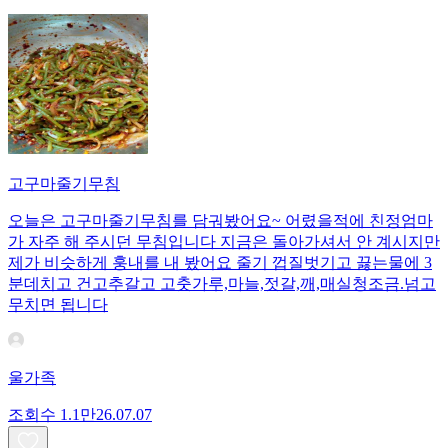
고구마줄기무침
오늘은 고구마줄기무침를 담궈봤어요~ 어렸을적에 친정엄마
가 자주 해 주시던 무침입니다 지금은 돌아가셔서 안 계시지만
제가 비슷하게 훙내를 내 봤어요 줄기 껍질벗기고 끓는물에 3
분데치고 건고추갈고 고춧가루,마늘,젓갈,깨,매실청조금.넘고
무치면 됩니다
울가족
조회수
1.1만
26.07.07