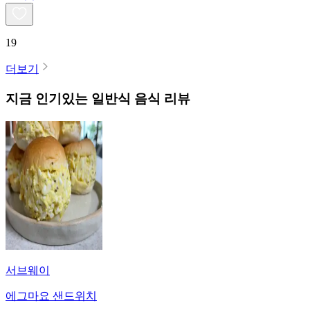
19
더보기
지금 인기있는
일반식
음식 리뷰
서브웨이
에그마요 샌드위치