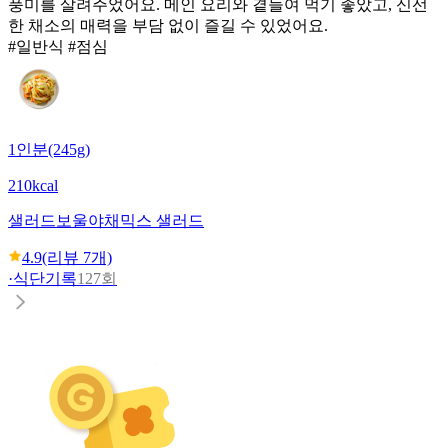
풍미를 살려주었어요. 메인 요리와 곁들여 먹기 좋았고, 신선
한 채소의 매력을 부담 없이 즐길 수 있었어요.
#일반식 #점심
1인분(245g)
210kcal
샐러드보울
야채믹스 샐러드
4.9
(리뷰
7
개)
·
식단기록
127회