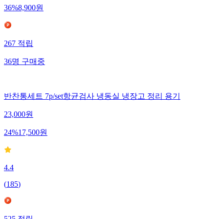
36
%
8,900
원
267
적립
36
명
구매중
반찬통세트 7p/set항균검사 냉동실 냉장고 정리 용기
23,000
원
24
%
17,500
원
4.4
(
185
)