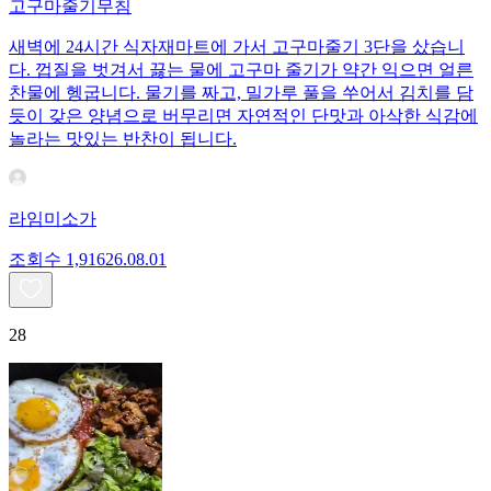
고구마줄기무침
새벽에 24시간 식자재마트에 가서 고구마줄기 3단을 샀습니
다. 껍질을 벗겨서 끓는 물에 고구마 줄기가 약간 익으면 얼른
찬물에 헹굽니다. 물기를 짜고, 밀가루 풀을 쑤어서 김치를 담
듯이 갖은 양념으로 버무리면 자연적인 단맛과 아삭한 식감에
놀라는 맛있는 반찬이 됩니다.
라임미소가
조회수
1,916
26.08.01
28