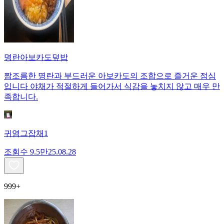
명란아보카도덮밥
짭조름한 명란과 부드러운 아보카도의 조합으로 즐거운 점심
입니다 야채가 적절하게 들어가서 식감을 놓치지 않고 매우 만
족합니다.
귀염그잡채1
조회수
9.5만
25.08.28
999+