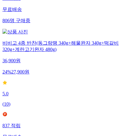
무료배송
806
명
구매중
비비고 4종 반찬(동그랑땡 340g+해물완자 340g+떡갈비
320g+계란고기완자 480g)
36,900
원
24
%
27,900
원
5.0
(
10
)
837
적립