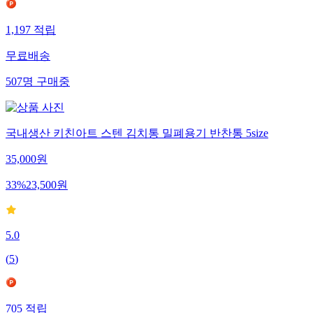
1,197
적립
무료배송
507
명
구매중
국내생산 키친아트 스텐 김치통 밀폐용기 반찬통 5size
35,000
원
33
%
23,500
원
5.0
(
5
)
705
적립