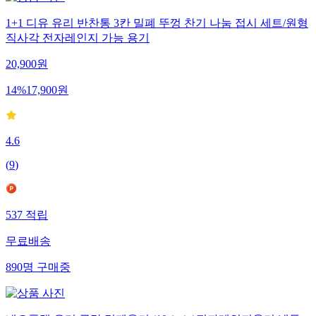
1+1 디유 유리 반찬통 3칸 밀폐 뚜껑 찬기 나눔 접시 세트/원형
직사각 전자레인지 가능 용기
20,900
원
14
%
17,900
원
4.6
(
9
)
537
적립
무료배송
890
명
구매중