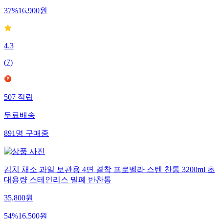
37
%
16,900
원
4.3
(
7
)
507
적립
무료배송
891
명
구매중
김치 채소 과일 보관용 4면 결착 프로벨라 스텐 찬통 3200ml 초
대용량 스테인리스 밀폐 반찬통
35,800
원
54
%
16,500
원