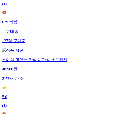
(
1
)
629
적립
무료배송
127
명
구매중
스마일 맛있는 간식 대만식 샌드위치
48,900
원
21
%
38,700
원
5.0
(
1
)