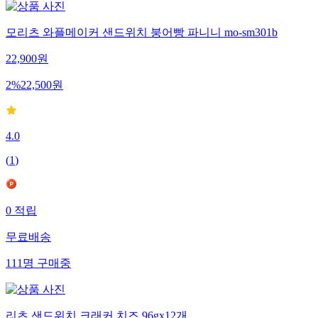
모리츠 와플메이커 샌드위치 붕어빵 파니니 mo-sm301b
22,900
원
2
%
22,500
원
4.0
(
1
)
0
적립
무료배송
111
명
구매중
리츠 샌드위치 크래커 치즈 96gx12개