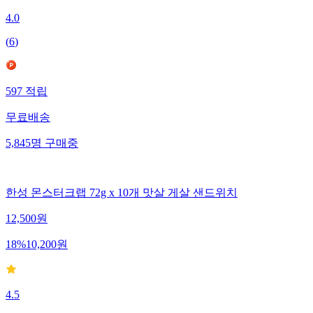
4.0
(
6
)
597
적립
무료배송
5,845
명
구매중
한성 몬스터크랩 72g x 10개 맛살 게살 샌드위치
12,500
원
18
%
10,200
원
4.5