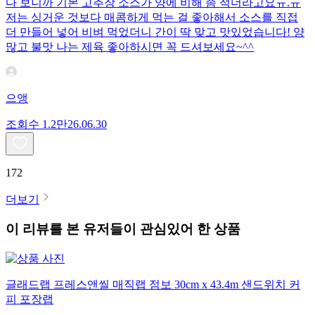
다 보니까 기본 고추장 소스가 양에 비해 좀 적더라고요ㅠ.ㅠ
저는 싱거운 것보다 매콤하게 먹는 걸 좋아해서 소스를 직접
더 만들어 넣어 비벼 먹었더니 간이 딱 맞고 맛있었습니다! 양
많고 불맛 나는 제육 좋아하시면 꼭 드셔보세요~^^
으앵
조회수
1.2만
26.06.30
172
더보기
이 리뷰를 본 유저들이 관심있어 한 상품
글래드랩 프레스앤씰 매직랩 점보 30cm x 43.4m 샌드위치 커
피 포장랩