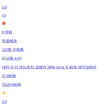
5.0
(
1
)
0
적립
무료배송
122
명
구매중
대만 누가 샌드위치 크래커 580g 14.5g X 40개 대만크래커
21,990
원
5
%
20,990
원
5.0