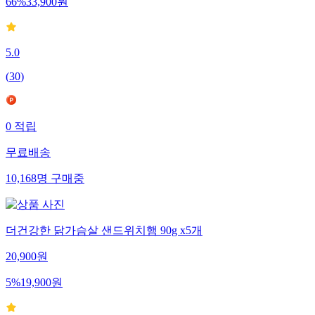
66
%
33,900
원
5.0
(
30
)
0
적립
무료배송
10,168
명
구매중
더건강한 닭가슴살 샌드위치햄 90g x5개
20,900
원
5
%
19,900
원