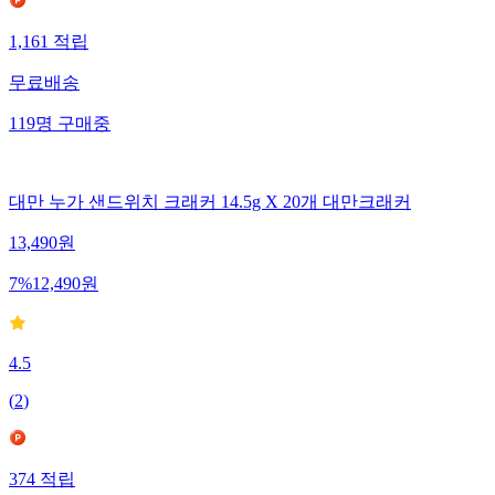
1,161
적립
무료배송
119
명
구매중
대만 누가 샌드위치 크래커 14.5g X 20개 대만크래커
13,490
원
7
%
12,490
원
4.5
(
2
)
374
적립