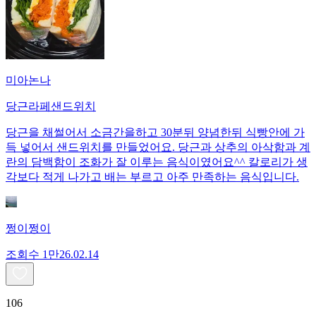
미아논나
당근라페샌드위치
당근을 채썰어서 소금간을하고 30분뒤 양념한뒤 식빵안에 가
득 넣어서 샌드위치를 만들었어요. 당근과 상추의 아삭함과 계
란의 담백함이 조화가 잘 이루는 음식이였어요^^ 칼로리가 생
각보다 적게 나가고 배는 부르고 아주 만족하는 음식입니다.
쩡이쩡이
조회수
1만
26.02.14
106