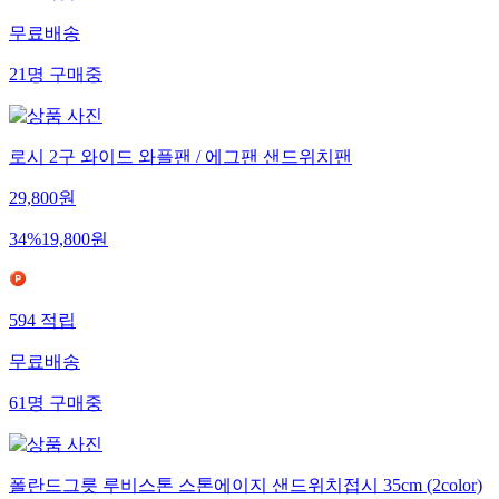
무료배송
21
명
구매중
로시 2구 와이드 와플팬 / 에그팬 샌드위치팬
29,800
원
34
%
19,800
원
594
적립
무료배송
61
명
구매중
폴란드그릇 루비스톤 스톤에이지 샌드위치접시 35cm (2color)