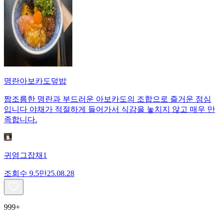
명란아보카도덮밥
짭조름한 명란과 부드러운 아보카도의 조합으로 즐거운 점심
입니다 야채가 적절하게 들어가서 식감을 놓치지 않고 매우 만
족합니다.
귀염그잡채1
조회수
9.5만
25.08.28
999+