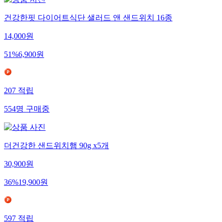
건강한핏 다이어트식단 샐러드 앤 샌드위치 16종
14,000
원
51
%
6,900
원
207
적립
554
명
구매중
더건강한 샌드위치햄 90g x5개
30,900
원
36
%
19,900
원
597
적립