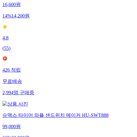
16,600
원
14
%
14,200
원
4.8
(
55
)
426
적립
무료배송
2,994
명
구매중
슈맥스 타이머 와플 샌드위치 메이커 HU-SWT888
99,000
원