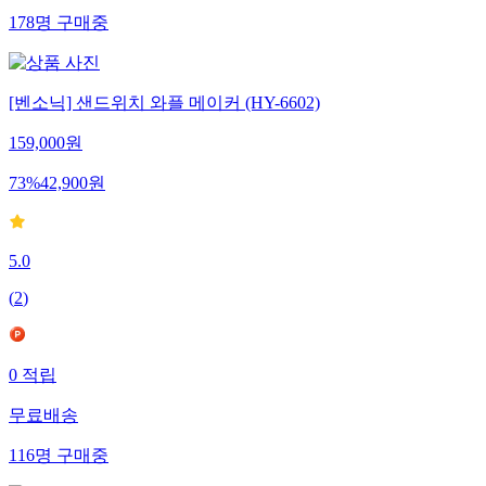
178
명
구매중
[벤소닉] 샌드위치 와플 메이커 (HY-6602)
159,000
원
73
%
42,900
원
5.0
(
2
)
0
적립
무료배송
116
명
구매중