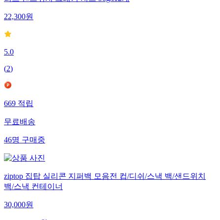
22,300
원
5.0
(
2
)
669
적립
무료배송
46
명
구매중
ziptop 집탑 실리콘 지퍼백 모음전 컵/디쉬/스낵 백/샌드위치
백/스낵 컨테이너
30,000
원