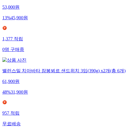
53,000
원
13
%
45,900
원
1,377
적립
0
명
구매중
밸런스밀 치아바타 잠봉뵈르 샌드위치 3입(390g) x2개(총 6개)
61,900
원
48
%
31,900
원
957
적립
무료배송