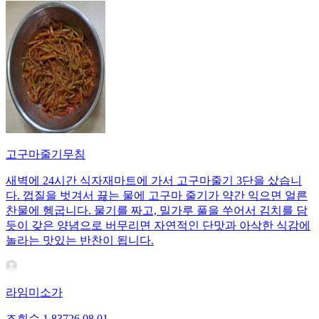
고구마줄기무침
새벽에 24시간 식자재마트에 가서 고구마줄기 3단을 샀습니
다. 껍질을 벗겨서 끓는 물에 고구마 줄기가 약간 익으면 얼른
찬물에 헹굽니다. 물기를 짜고, 밀가루 풀을 쑤어서 김치를 담
듯이 갖은 양념으로 버무리면 자연적인 단맛과 아삭한 식감에
놀라는 맛있는 반찬이 됩니다.
라임미소가
조회수
1,837
26.08.01