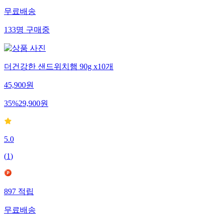
무료배송
133
명
구매중
더건강한 샌드위치햄 90g x10개
45,900
원
35
%
29,900
원
5.0
(
1
)
897
적립
무료배송