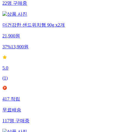
22
명
구매중
더건강한 샌드위치햄 90g x2개
21,900
원
37
%
13,900
원
5.0
(
1
)
417
적립
무료배송
117
명
구매중