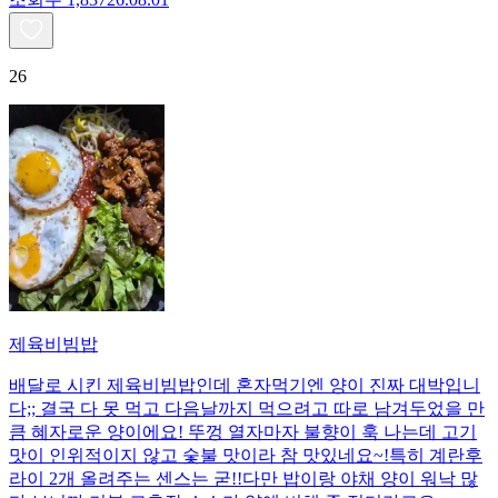
26
제육비빔밥
배달로 시킨 제육비빔밥인데 혼자먹기엔 양이 진짜 대박입니
다;; 결국 다 못 먹고 다음날까지 먹으려고 따로 남겨두었을 만
큼 혜자로운 양이에요! 뚜껑 열자마자 불향이 훅 나는데 고기
맛이 인위적이지 않고 숯불 맛이라 참 맛있네요~!특히 계란후
라이 2개 올려주는 센스는 굳!! ​다만 밥이랑 야채 양이 워낙 많