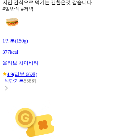
지만 간식으로 먹기는 갠찬은것 같습니다
#일반식 #저녁
1인분(150g)
377kcal
올리브 치아바타
4.9
(리뷰
66
개)
·
식단기록
558회