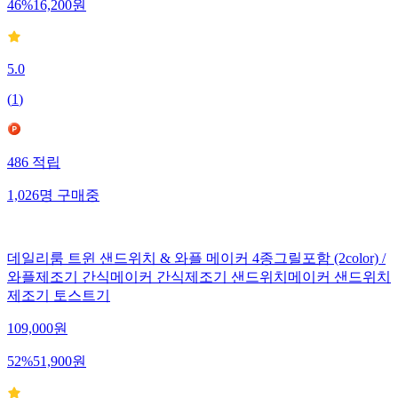
46
%
16,200
원
5.0
(
1
)
486
적립
1,026
명
구매중
데일리룸 트윈 샌드위치 & 와플 메이커 4종그릴포함 (2color) /
와플제조기 간식메이커 간식제조기 샌드위치메이커 샌드위치
제조기 토스트기
109,000
원
52
%
51,900
원