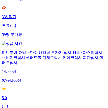
29
%
11,280
원
338
적립
무료배송
59
명
구매중
티니블랑 파밍스마켓 래터링 도자기 접시 14종 / 파스타접시
스테이크접시 샐러드볼 디저트접시 케이크접시 피자접시 샐
러드접시
14,900
원
67
%
4,900
원
5.0