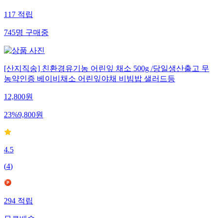
117
적립
745
명
구매중
[산지직송] 친환경유기농 어린잎 채소 500g /당일생산출고 무
농약인증 베이비채소 어린잎야채 비빔밥 샐러드등
12,800
원
23
%
9,800
원
4.5
(
4
)
294
적립