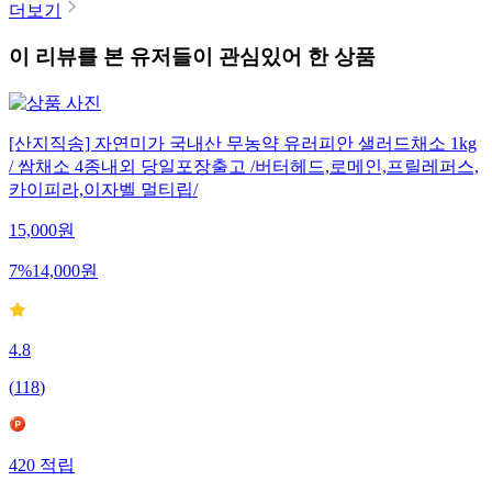
더보기
이 리뷰를 본 유저들이 관심있어 한 상품
[산지직송] 자연미가 국내산 무농약 유러피안 샐러드채소 1kg
/ 쌈채소 4종내외 당일포장출고 /버터헤드,로메인,프릴레퍼스,
카이피라,이자벨 멀티립/
15,000
원
7
%
14,000
원
4.8
(
118
)
420
적립