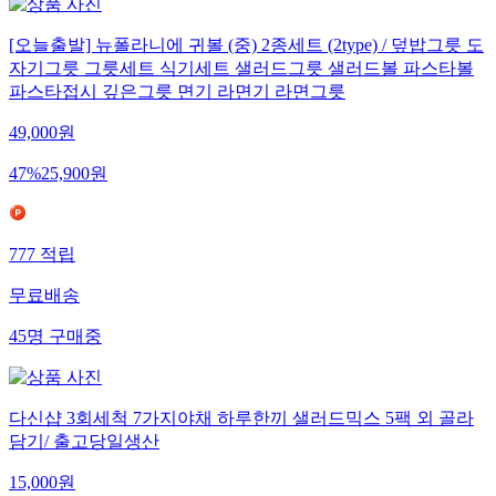
[오늘출발] 뉴폴라니에 귀볼 (중) 2종세트 (2type) / 덮밥그릇 도
자기그릇 그릇세트 식기세트 샐러드그릇 샐러드볼 파스타볼
파스타접시 깊은그릇 면기 라면기 라면그릇
49,000
원
47
%
25,900
원
777
적립
무료배송
45
명
구매중
다신샵 3회세척 7가지야채 하루한끼 샐러드믹스 5팩 외 골라
담기/ 출고당일생산
15,000
원