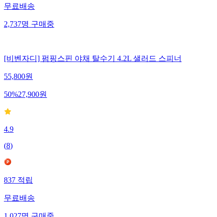
무료배송
2,737
명
구매중
[비벤자디] 펌핑스핀 야채 탈수기 4.2L 샐러드 스피너
55,800
원
50
%
27,900
원
4.9
(
8
)
837
적립
무료배송