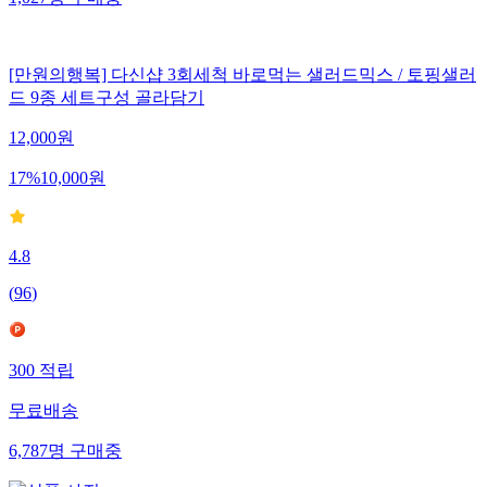
1,027
명
구매중
[만원의행복] 다신샵 3회세척 바로먹는 샐러드믹스 / 토핑샐러
드 9종 세트구성 골라담기
12,000
원
17
%
10,000
원
4.8
(
96
)
300
적립
무료배송
6,787
명
구매중