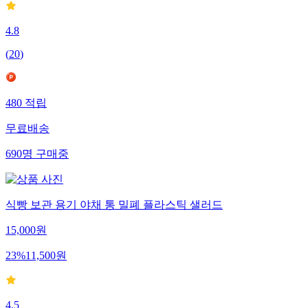
4.8
(
20
)
480
적립
무료배송
690
명
구매중
식빵 보관 용기 야채 통 밀폐 플라스틱 샐러드
15,000
원
23
%
11,500
원