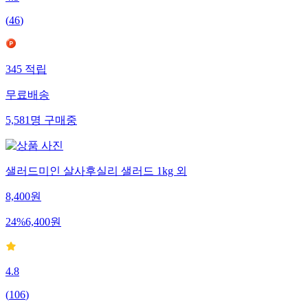
4.5
(
46
)
345
적립
무료배송
5,581
명
구매중
샐러드미인 살사후실리 샐러드 1kg 외
8,400
원
24
%
6,400
원
4.8
(
106
)