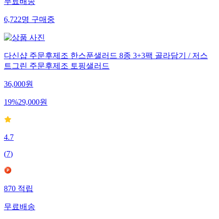
무료배송
6,722
명
구매중
다신샵 주문후제조 한스푼샐러드 8종 3+3팩 골라담기 / 저스
트그린 주문후제조 토핑샐러드
36,000
원
19
%
29,000
원
4.7
(
7
)
870
적립
무료배송