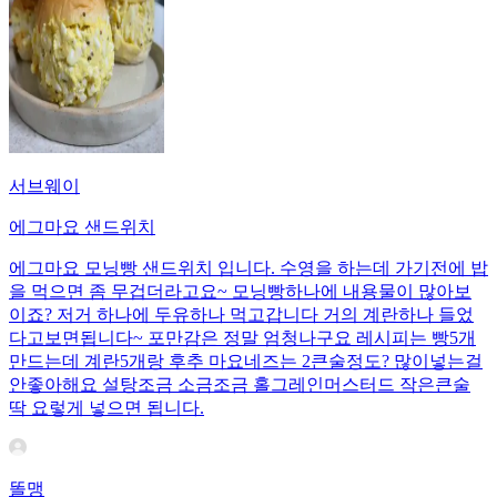
서브웨이
에그마요 샌드위치
에그마요 모닝빵 샌드위치 입니다. 수영을 하는데 가기전에 밥
을 먹으면 좀 무겁더라고요~ 모닝빵하나에 내용물이 많아보
이죠? 저거 하나에 두유하나 먹고갑니다 거의 계란하나 들었
다고보면됩니다~ 포만감은 정말 엄청나구요 레시피는 빵5개
만드는데 계란5개랑 후추 마요네즈는 2큰술정도? 많이넣는걸
안좋아해요 설탕조금 소금조금 홀그레인머스터드 작은큰술
딱 요렇게 넣으면 됩니다.
똘맹