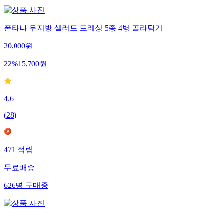
폰타나 무지방 샐러드 드레싱 5종 4병 골라담기
20,000
원
22
%
15,700
원
4.6
(
28
)
471
적립
무료배송
626
명
구매중