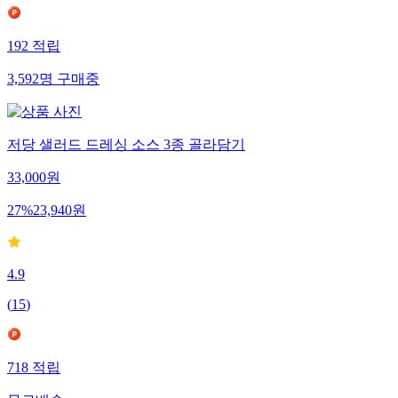
192
적립
3,592
명
구매중
저당 샐러드 드레싱 소스 3종 골라담기
33,000
원
27
%
23,940
원
4.9
(
15
)
718
적립