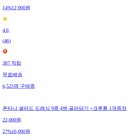
14
%
12,900
원
4.6
(
46
)
387
적립
무료배송
6,525
명
구매중
폰타나 샐러드 드레싱 9종 4병 골라담기 +크루통 1개증정
22,000
원
27
%
16,000
원