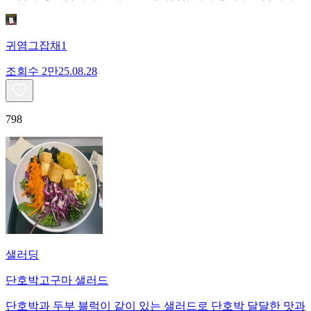
귀염그잡채1
조회수
2만
25.08.28
798
샐러딩
단호박고구마 샐러드
단호박과 두부 블럭이 같이 있는 샐러드로 단호박 달달한 맛과