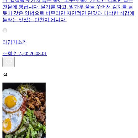
다. 껍질을 벗겨서 끓는 물에 고구마 줄기가 약간 익으면 얼른
찬물에 헹굽니다. 물기를 짜고, 밀가루 풀을 쑤어서 김치를 담
듯이 갖은 양념으로 버무리면 자연적인 단맛과 아삭한 식감에
놀라는 맛있는 반찬이 됩니다.
라임미소가
조회수
2,205
26.08.01
34