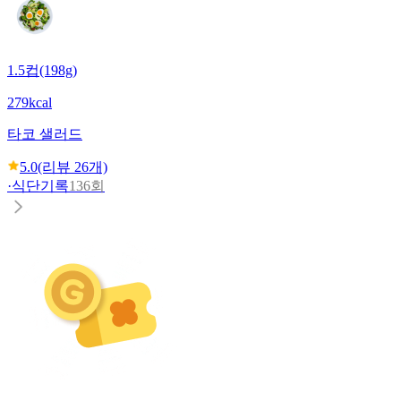
1.5컵(198g)
279kcal
타코 샐러드
5.0
(리뷰
26
개)
·
식단기록
136회