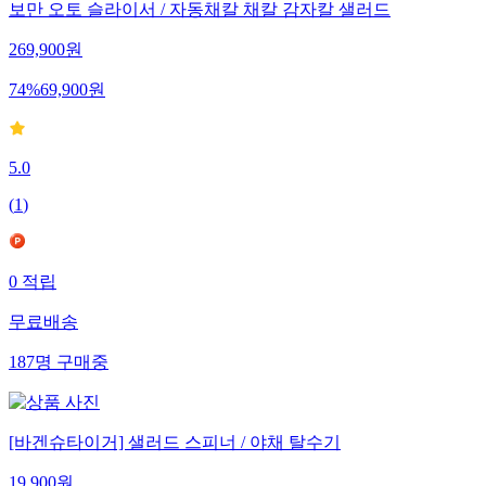
보만 오토 슬라이서 / 자동채칼 채칼 감자칼 샐러드
269,900
원
74
%
69,900
원
5.0
(
1
)
0
적립
무료배송
187
명
구매중
[바겐슈타이거] 샐러드 스피너 / 야채 탈수기