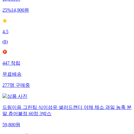
19,900
원
25
%
14,900
원
4.5
(
8
)
447
적립
무료배송
277
명
구매중
드림이음 그린팁 식이섬유 샐러드캔디 야채 채소 과일 농축 분
말 츄어블정 60정 3박스
59,800
원