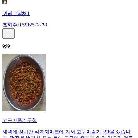
귀염그잡채1
조회수
9.5만
25.08.28
999+
고구마줄기무침
새벽에 24시간 식자재마트에 가서 고구마줄기 3단을 샀습니