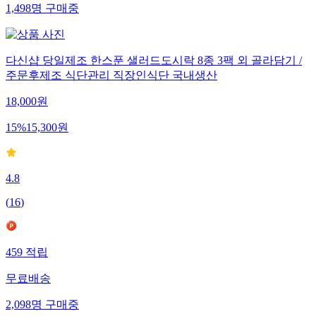
1,498
명
구매중
다신샵 당일제조 한스푼 샐러드도시락 8종 3팩 외 골라담기 /
주문후제조 식단관리 직장인식단 국내생산
18,000
원
15
%
15,300
원
4.8
(
16
)
459
적립
무료배송
2,098
명
구매중