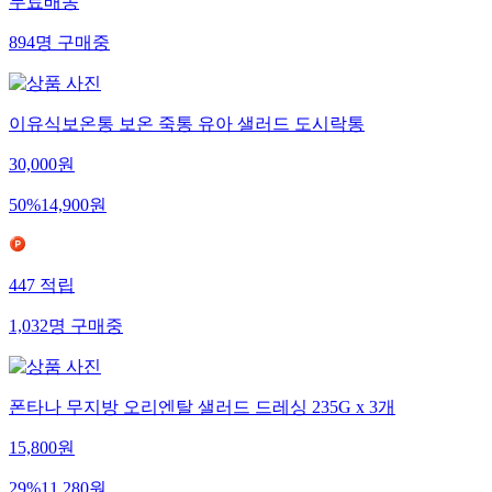
무료배송
894
명
구매중
이유식보온통 보온 죽통 유아 샐러드 도시락통
30,000
원
50
%
14,900
원
447
적립
1,032
명
구매중
폰타나 무지방 오리엔탈 샐러드 드레싱 235G x 3개
15,800
원