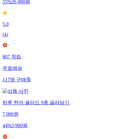
55
%
26,900
원
5.0
(
4
)
807
적립
무료배송
117
명
구매중
하루 한끼 샐러드 9종 골라담기
7,000
원
44
%
3,900
원