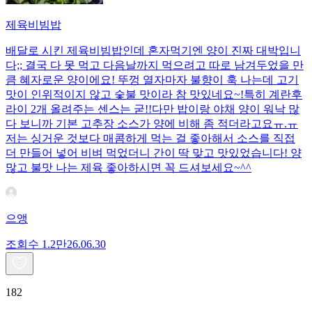
제육비빔밥
배달로 시킨 제육비빔밥인데 혼자먹기엔 양이 진짜 대박입니
다;; 결국 다 못 먹고 다음날까지 먹으려고 따로 남겨두었을 만
큼 혜자로운 양이에요! 뚜껑 열자마자 불향이 훅 나는데 고기
맛이 인위적이지 않고 숯불 맛이라 참 맛있네요~!특히 계란후
라이 2개 올려주는 센스는 굳!! ​다만 밥이랑 야채 양이 워낙 많
다 보니까 기본 고추장 소스가 양에 비해 좀 적더라고요ㅠ.ㅠ
저는 싱거운 것보다 매콤하게 먹는 걸 좋아해서 소스를 직접
더 만들어 넣어 비벼 먹었더니 간이 딱 맞고 맛있었습니다! 양
많고 불맛 나는 제육 좋아하시면 꼭 드셔보세요~^^
으앵
조회수
1.2만
26.06.30
182