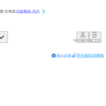
0장
드려요
가입하러 가기
마이페이지
로그인
캐시리뷰
친구초대 이벤트