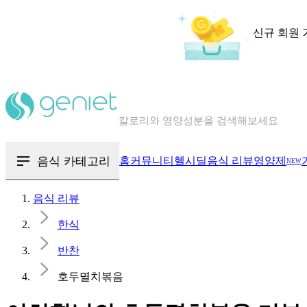
신규 회원 
칼로리와 영양성분을 검색해보세요
혈당 · 다이어트 음식 검색해보세요
음식 카테고리
홈
커뮤니티
헬시딜
음식 리뷰
영양제
NEW
음식 · 영양제 리뷰를 찾아보세요
음식 리뷰
한식
반찬
호두멸치볶음