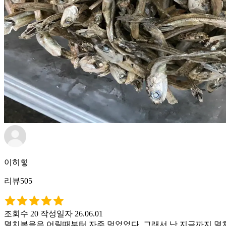
이히힣
리뷰505
조회수 20
작성일자 26.06.01
멸치볶음은 어릴때부터 자주 먹었었다. 그래서 난 지금까지 멸치