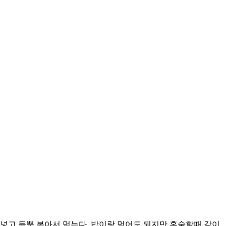
넣고 듬뿍 볶아서 먹는다. 밥이랑 먹어도 되지만 혼술할때 같이