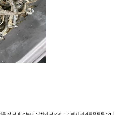
를 잘 볶아 먹는다. 멸치만 볶으면 심심해서 견과류종류를 많이 