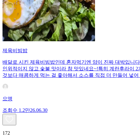
제육비빔밥
배달로 시킨 제육비빔밥인데 혼자먹기엔 양이 진짜 대박입니다;;
인위적이지 않고 숯불 맛이라 참 맛있네요~!특히 계란후라이 2개
것보다 매콤하게 먹는 걸 좋아해서 소스를 직접 더 만들어 넣어 
으앵
조회수
1.2만
26.06.30
172