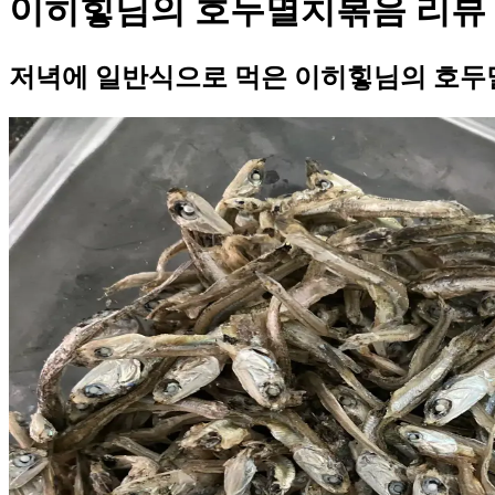
이히힣님의 호두멸치볶음 리뷰
저녁에 일반식으로 먹은 이히힣님의 호두