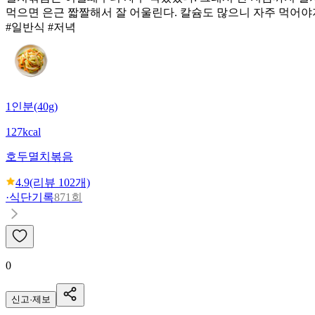
먹으면 은근 짧짤해서 잘 어울린다. 칼슘도 많으니 자주 먹어야
#일반식 #저녁
1인분(40g)
127kcal
호두멸치볶음
4.9
(리뷰
102
개)
·
식단기록
871회
0
신고·제보