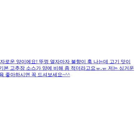
자로운 양이에요! 뚜껑 열자마자 불향이 훅 나는데 고기 맛이
까 기본 고추장 소스가 양에 비해 좀 적더라고요ㅠ.ㅠ 저는 싱거운
제육 좋아하시면 꼭 드셔보세요~^^