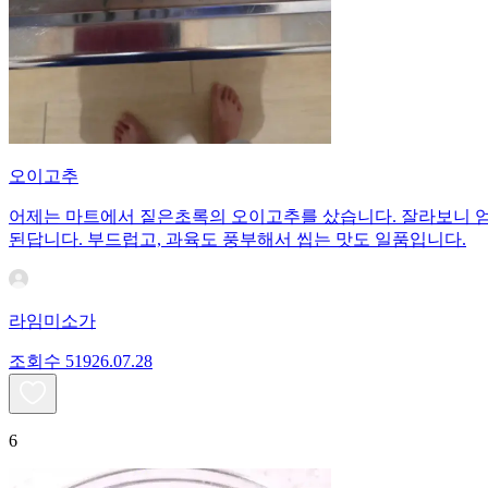
오이고추
어제는 마트에서 짙은초록의 오이고추를 샀습니다. 잘라보니 엄청
된답니다. 부드럽고, 과육도 풍부해서 씹는 맛도 일품입니다.
라임미소가
조회수
519
26.07.28
6