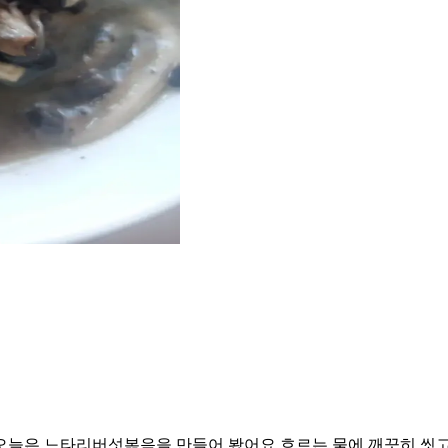
오늘은 느타리버섯볶음을 만들어 봤어요 흐르는 물에 깨끗히 씻고