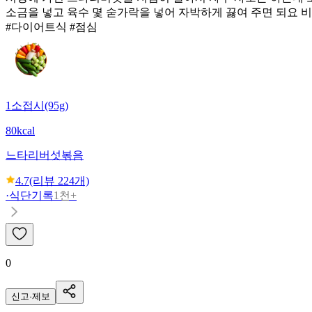
소금을 넣고 육수 몇 숟가락을 넣어 자박하게 끓여 주면 되요 
#다이어트식 #점심
1소접시(95g)
80kcal
느타리버섯볶음
4.7
(리뷰
224
개)
·
식단기록
1천+
0
신고·제보