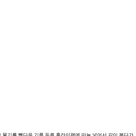
 물기를 뺀다음 기름 두른 후라이팬에 마늘 넣어서 같이 볶다가