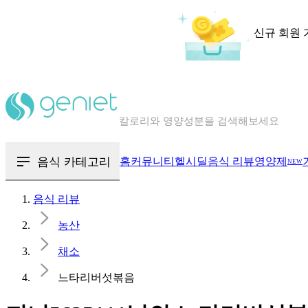
신규 회원 
칼로리와 영양성분을 검색해보세요
혈당 · 다이어트 음식 검색해보세요
음식 · 영양제 리뷰를 찾아보세요
음식 카테고리
홈
커뮤니티
헬시딜
음식 리뷰
영양제
NEW
음식 리뷰
농산
채소
느타리버섯볶음