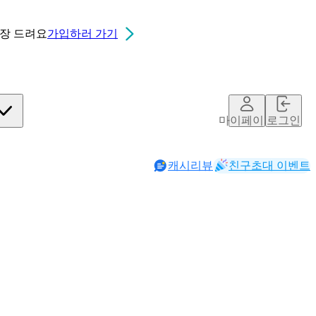
0장
드려요
가입하러 가기
마이페이지
로그인
캐시리뷰
친구초대 이벤트