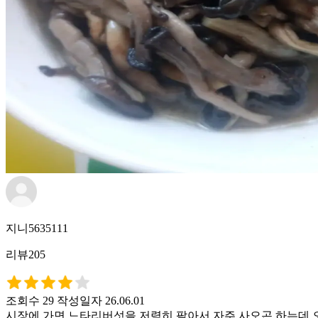
지니5635111
리뷰205
조회수 29
작성일자 26.06.01
시장에 가면 느타리버섯을 저렴히 팔아서 자주 사오곤 하는데 