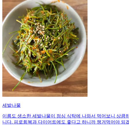
세발나물
이름도 생소한 세발나물이 점심 식탁에 나와서 먹어보니 상큼하
니다. 피로회복과 다이어트에도 좋다고 하니까 챙겨먹어야 되