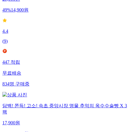
29,000
원
49
%
14,900
원
4.4
(
9
)
447
적립
무료배송
834
명
구매중
담백! 쫀득! 고소! 속초 중앙시장 명물 추억의 옥수수술빵 X 3
팩
17,900
원