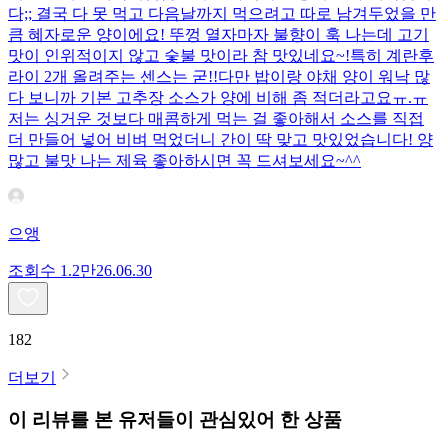
다;; 결국 다 못 먹고 다음날까지 먹으려고 따로 남겨두었을 만
큼 혜자로운 양이에요! 뚜껑 열자마자 불향이 훅 나는데 고기
맛이 인위적이지 않고 숯불 맛이라 참 맛있네요~!특히 계란후
라이 2개 올려주는 센스는 굳!! ​다만 밥이랑 야채 양이 워낙 많
다 보니까 기본 고추장 소스가 양에 비해 좀 적더라고요ㅠ.ㅠ
저는 싱거운 것보다 매콤하게 먹는 걸 좋아해서 소스를 직접
더 만들어 넣어 비벼 먹었더니 간이 딱 맞고 맛있었습니다! 양
많고 불맛 나는 제육 좋아하시면 꼭 드셔보세요~^^
으앵
조회수
1.2만
26.06.30
182
더보기
이 리뷰를 본 유저들이 관심있어 한 상품