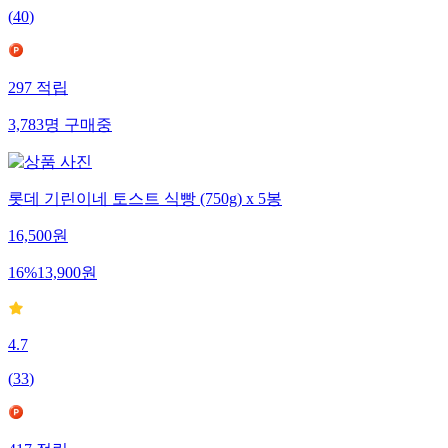
(
40
)
297
적립
3,783
명
구매중
롯데 기린이네 토스트 식빵 (750g) x 5봉
16,500
원
16
%
13,900
원
4.7
(
33
)