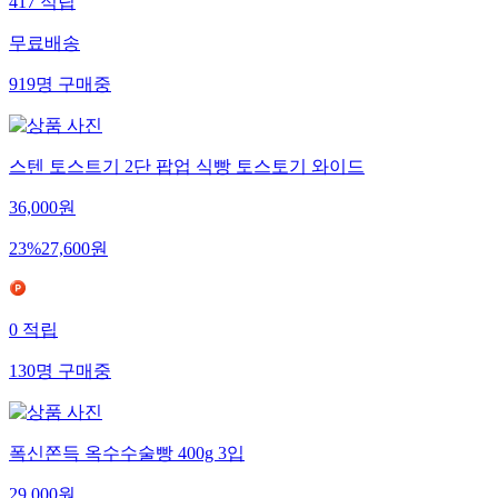
417
적립
무료배송
919
명
구매중
스텐 토스트기 2단 팝업 식빵 토스토기 와이드
36,000
원
23
%
27,600
원
0
적립
130
명
구매중
폭신쫀득 옥수수술빵 400g 3입