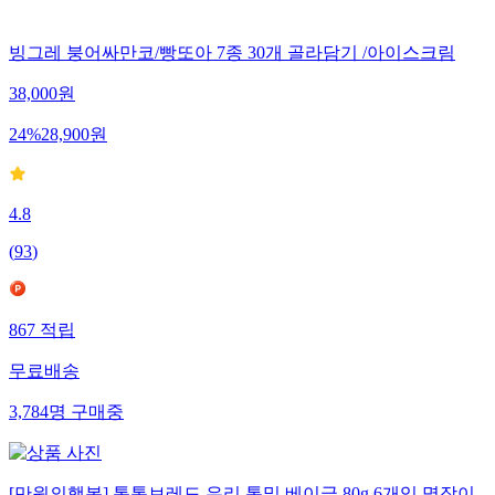
빙그레 붕어싸만코/빵또아 7종 30개 골라담기 /아이스크림
38,000
원
24
%
28,900
원
4.8
(
93
)
867
적립
무료배송
3,784
명
구매중