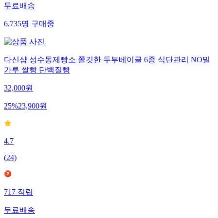
무료배송
6,735
명
구매중
다신샵 성수동제빵소 쫄깃한 두부베이글 6종 식단관리 NO밀
가루 쌀빵 단백질빵
32,000
원
25
%
23,900
원
4.7
(
24
)
717
적립
무료배송