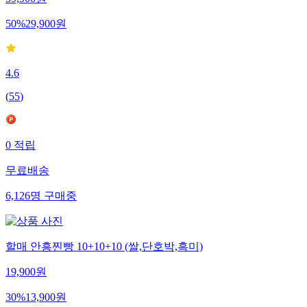
59,900
원
50
%
29,900
원
4.6
(
55
)
0
적립
무료배송
6,126
명
구매중
할매 안흥찐빵 10+10+10 (쌀,단호박,흑미)
19,900
원
30
%
13,900
원