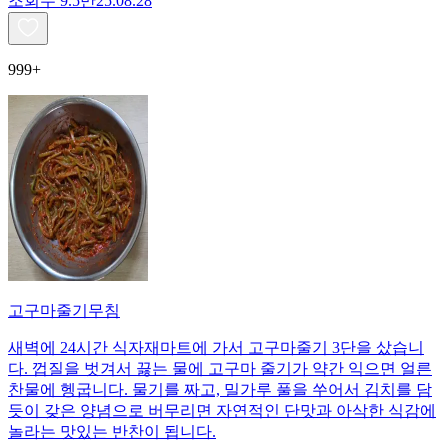
조회수
9.5만
25.08.28
999+
고구마줄기무침
새벽에 24시간 식자재마트에 가서 고구마줄기 3단을 샀습니
다. 껍질을 벗겨서 끓는 물에 고구마 줄기가 약간 익으면 얼른
찬물에 헹굽니다. 물기를 짜고, 밀가루 풀을 쑤어서 김치를 담
듯이 갖은 양념으로 버무리면 자연적인 단맛과 아삭한 식감에
놀라는 맛있는 반찬이 됩니다.