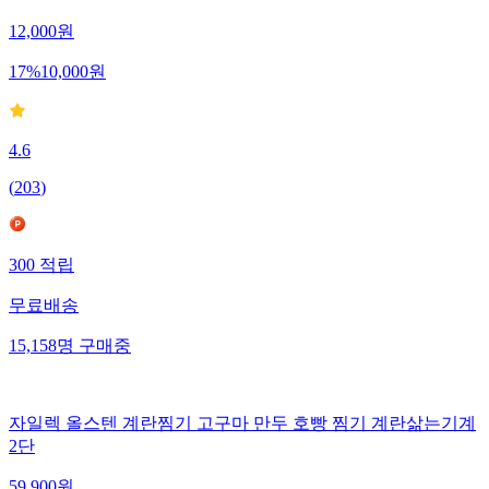
12,000
원
17
%
10,000
원
4.6
(
203
)
300
적립
무료배송
15,158
명
구매중
자일렉 올스텐 계란찜기 고구마 만두 호빵 찜기 계란삶는기계
2단