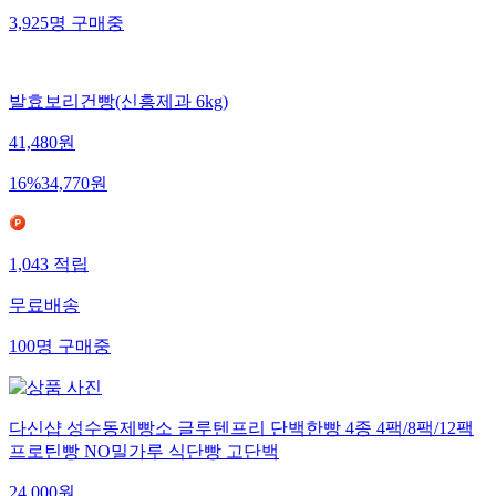
3,925
명
구매중
발효보리건빵(신흥제과 6kg)
41,480
원
16
%
34,770
원
1,043
적립
무료배송
100
명
구매중
다신샵 성수동제빵소 글루텐프리 단백한빵 4종 4팩/8팩/12팩
프로틴빵 NO밀가루 식단빵 고단백