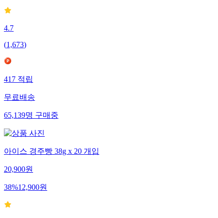
4.7
(
1,673
)
417
적립
무료배송
65,139
명
구매중
아이스 경주빵 38g x 20 개입
20,900
원
38
%
12,900
원