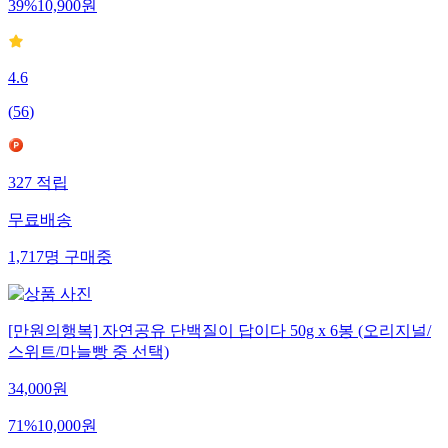
39
%
10,900
원
4.6
(
56
)
327
적립
무료배송
1,717
명
구매중
[만원의행복] 자연공유 단백질이 답이다 50g x 6봉 (오리지널/
스위트/마늘빵 중 선택)
34,000
원
71
%
10,000
원