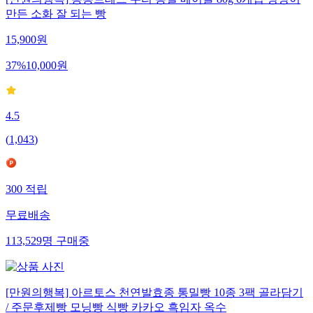
[만원의행복] 통통브레드 우리 통밀 베이글 80g 6개입 명장이
만든 소화 잘 되는 빵
15,900
원
37
%
10,000
원
4.5
(
1,043
)
300
적립
무료배송
113,529
명
구매중
[만원의행복] 아르토스 천연발효종 통밀빵 10종 3팩 골라담기
/ 주문후제빵 모닝빵 식빵 카카오 흑임자 옥수