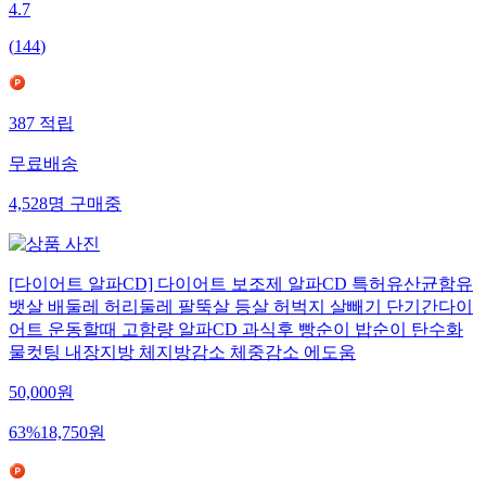
4.7
(
144
)
387
적립
무료배송
4,528
명
구매중
[다이어트 알파CD] 다이어트 보조제 알파CD 특허유산균함유
뱃살 배둘레 허리둘레 팔뚝살 등살 허벅지 살빼기 단기간다이
어트 운동할때 고함량 알파CD 과식후 빵순이 밥순이 탄수화
물컷팅 내장지방 체지방감소 체중감소 에도움
50,000
원
63
%
18,750
원