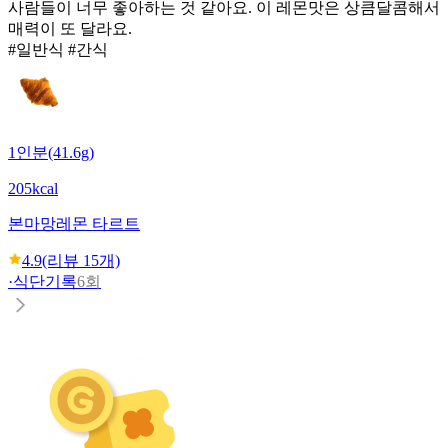
사람들이 너무 좋아하는 것 같아요. 이 레몬맛은 상큼달콤해서
매력이 또 달라요.
#일반식 #간식
1인분(41.6g)
205kcal
본마망
레몬 타르트
4.9
(리뷰
15
개)
·
식단기록
6회