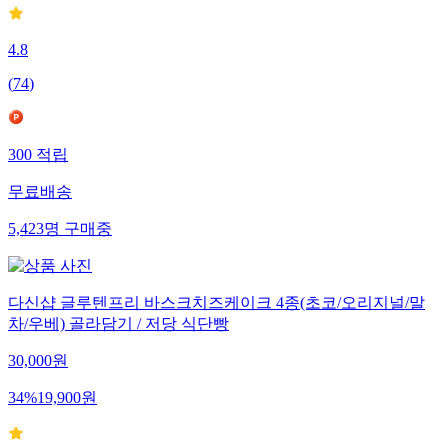
4.8
(
74
)
300
적립
무료배송
5,423
명
구매중
다신샵 글루텐프리 바스크치즈케이크 4종(초코/오리지널/말
차/우베) 골라담기 / 저당 식단빵
30,000
원
34
%
19,900
원