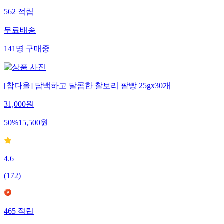
562
적립
무료배송
141
명
구매중
[참다올] 담백하고 달콤한 찰보리 팥빵 25gx30개
31,000
원
50
%
15,500
원
4.6
(
172
)
465
적립