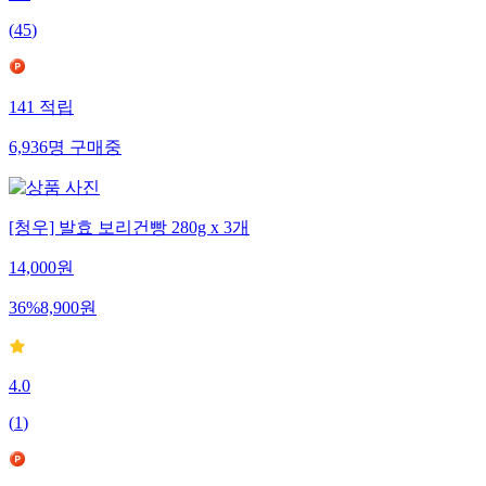
(
45
)
141
적립
6,936
명
구매중
[청우] 발효 보리건빵 280g x 3개
14,000
원
36
%
8,900
원
4.0
(
1
)