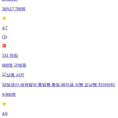
24,000
원
26
%
17,700
원
4.7
(
3
)
531
적립
609
명
구매중
당일생산 새싹발아 통밀빵 통밀 베이글 식빵 모닝빵 치아바타
9,900
원
4.6