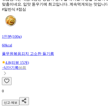
맞춤이네요. 입맛 돋우기에 최고입니다. 계속먹게되는 맛입니다
#일반식 #점심
1인분(100g)
60kcal
풀무원
볶음김치 고소한 들기름
4.8
(리뷰
15
개)
·
식단기록
66회
0
신고·제보