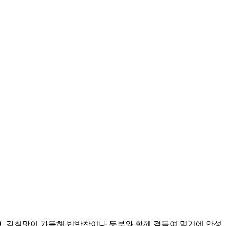
, 감칠맛이 가득해 밥반찬이나 두부와 함께 곁들여 먹기에 안성