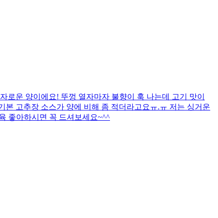
자로운 양이에요! 뚜껑 열자마자 불향이 훅 나는데 고기 맛이
까 기본 고추장 소스가 양에 비해 좀 적더라고요ㅠ.ㅠ 저는 싱거운
제육 좋아하시면 꼭 드셔보세요~^^