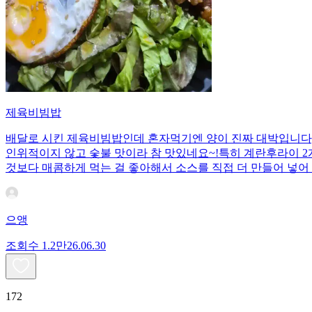
제육비빔밥
배달로 시킨 제육비빔밥인데 혼자먹기엔 양이 진짜 대박입니다;;
인위적이지 않고 숯불 맛이라 참 맛있네요~!특히 계란후라이 2개
것보다 매콤하게 먹는 걸 좋아해서 소스를 직접 더 만들어 넣어 
으앵
조회수
1.2만
26.06.30
172