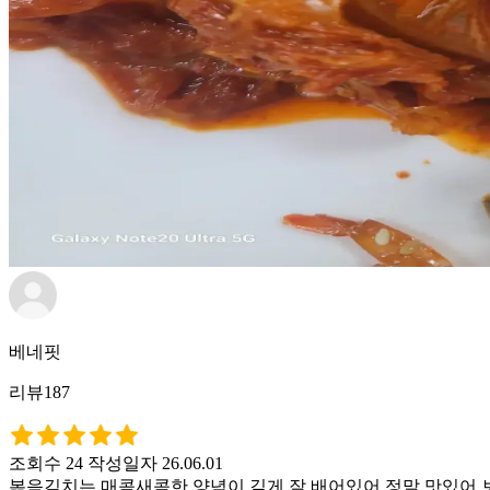
베네핏
리뷰187
조회수 24
작성일자 26.06.01
볶음김치는 매콤새콤한 양념이 깊게 잘 배어있어 정말 맛있어 