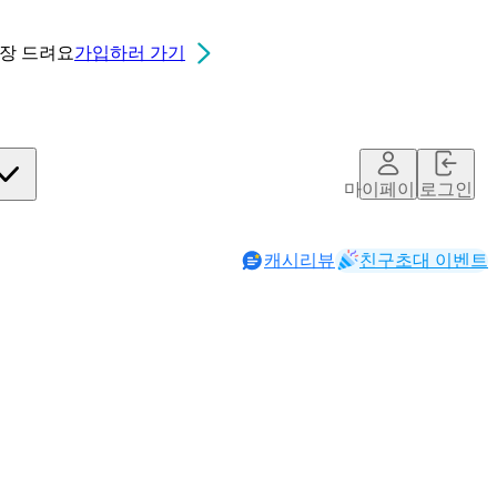
0장
드려요
가입하러 가기
마이페이지
로그인
캐시리뷰
친구초대 이벤트