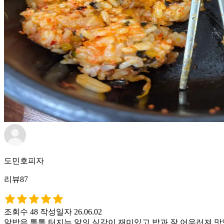
도민호피자
리뷰87
조회수 48
작성일자 26.06.02
알밥은 톡톡 터지는 알의 식감이 재미있고 밥과 잘 어우러져 맛