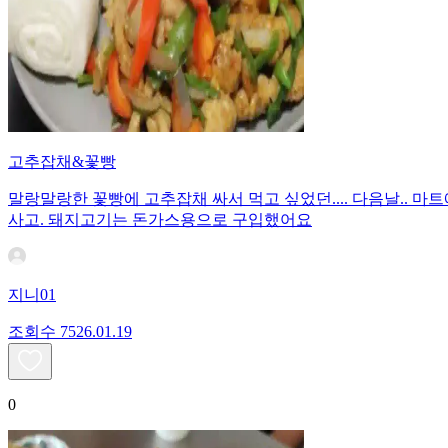
고추잡채&꽃빵
말랑말랑한 꽃빵에 고추잡채 싸서 먹고 싶었던.... 다음날.. 마트에
사고. 돼지고기는 돈가스용으로 구입했어요
지니01
조회수
75
26.01.19
0