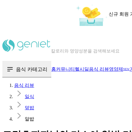
신규 회원 
칼로리와 영양성분을 검색해보세요
혈당 · 다이어트 음식 검색해보세요
음식 · 영양제 리뷰를 찾아보세요
음식 카테고리
홈
커뮤니티
헬시딜
음식 리뷰
영양제
NEW
음식 리뷰
일식
덮밥
알밥