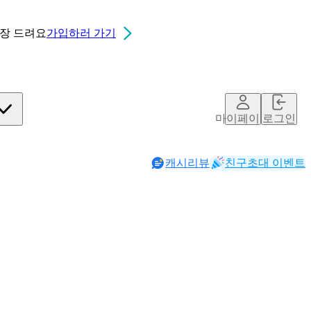
0장
드려요
가입하러 가기
마이페이지
로그인
캐시리뷰
친구초대 이벤트