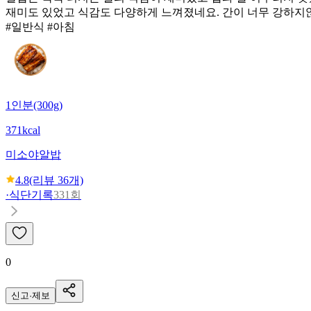
재미도 있었고 식감도 다양하게 느껴졌네요. 간이 너무 강하지
#일반식 #아침
1인분(300g)
371kcal
미소야
알밥
4.8
(리뷰
36
개)
·
식단기록
331회
0
신고·제보