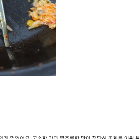
있게 먹었어요. 고소한 맛과 짭조름한 맛이 적당히 조화를 이뤄 