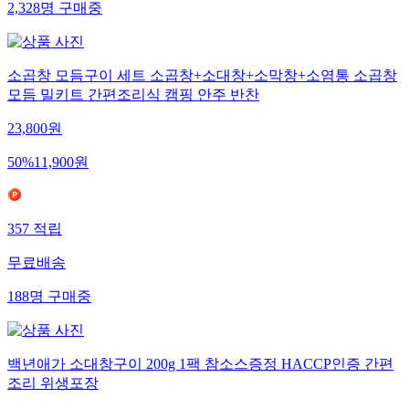
2,328
명
구매중
소곱창 모듬구이 세트 소곱창+소대창+소막창+소염통 소곱창
모듬 밀키트 간편조리식 캠핑 안주 반찬
23,800
원
50
%
11,900
원
357
적립
무료배송
188
명
구매중
백년애가 소대창구이 200g 1팩 참소스증정 HACCP인증 간편
조리 위생포장