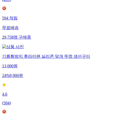
594
적립
무료배송
29,758
명
구매중
기름튐방지 후라이팬 실리콘 덮개 뚜껑 생선구이
13,000
원
24
%
9,900
원
4.6
(
504
)