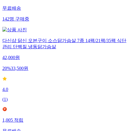
무료배송
142
명
구매중
다신샵 닭신 오븐구이 소스닭가슴살 7종 14팩/21팩/35팩 식단
관리 단백질 냉동닭가슴살
42,000
원
20
%
33,500
원
4.0
(
1
)
1,005
적립
무료배송