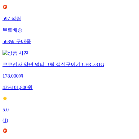
597
적립
무료배송
563
명
구매중
쿠쿠전자 양면 멀티그릴 생선구이기 CFR-331G
178,000
원
43
%
101,800
원
5.0
(
1
)