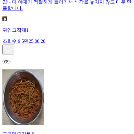
입니다 야채가 적절하게 들어가서 식감을 놓치지 않고 매우 만
족합니다.
귀염그잡채1
조회수
9.5만
25.08.28
999+
고구마줄기무침