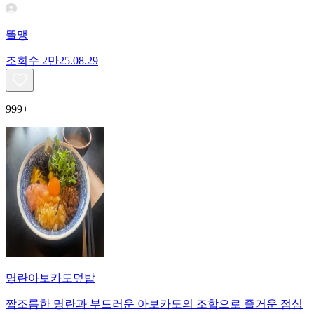
똘맹
조회수
2만
25.08.29
999+
명란아보카도덮밥
짭조름한 명란과 부드러운 아보카도의 조합으로 즐거운 점심