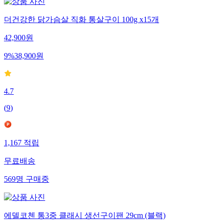
더건강한 닭가슴살 직화 통살구이 100g x15개
42,900
원
9
%
38,900
원
4.7
(
9
)
1,167
적립
무료배송
569
명
구매중
에델코첸 통3중 클래시 생선구이팬 29cm (블랙)