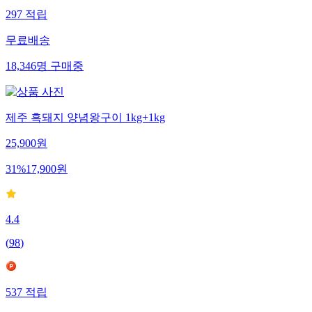
297
적립
무료배송
18,346
명
구매중
제주 흑돼지 양념왕구이 1kg+1kg
25,900
원
31
%
17,900
원
4.4
(
98
)
537
적립