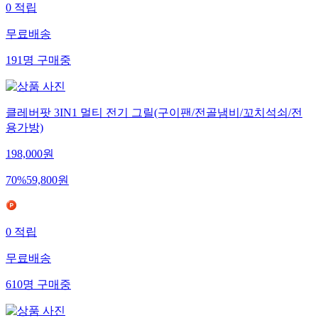
0
적립
무료배송
191
명
구매중
클레버팟 3IN1 멀티 전기 그릴(구이팬/전골냄비/꼬치석쇠/전
용가방)
198,000
원
70
%
59,800
원
0
적립
무료배송
610
명
구매중