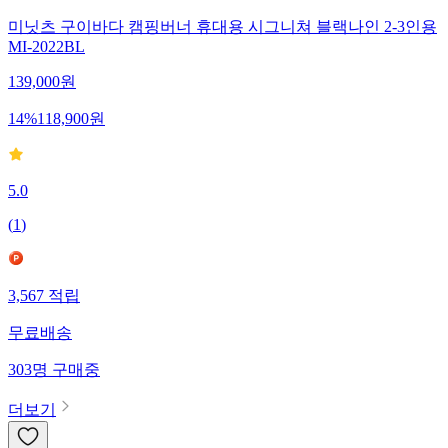
미닛츠 구이바다 캠핑버너 휴대용 시그니쳐 블랙나인 2-3인용
MI-2022BL
139,000
원
14
%
118,900
원
5.0
(
1
)
3,567
적립
무료배송
303
명
구매중
더보기