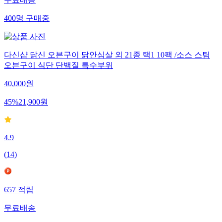
400
명
구매중
다신샵 닭신 오븐구이 닭안심살 외 21종 택1 10팩 /소스 스팀
오븐구이 식단 단백질 특수부위
40,000
원
45
%
21,900
원
4.9
(
14
)
657
적립
무료배송