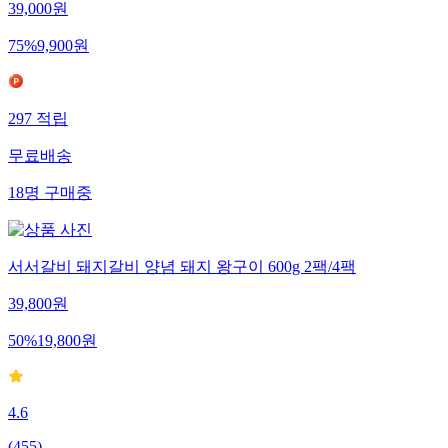
39,000
원
75
%
9,900
원
297
적립
무료배송
18
명
구매중
서서갈비 돼지갈비 양념 돼지 왕구이 600g 2팩/4팩
39,800
원
50
%
19,800
원
4.6
(
455
)