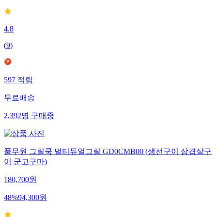
4.8
(
9
)
597
적립
무료배송
2,392
명
구매중
풀무원 그릴쿡 멀티듀얼그릴 GD0CMB00 (생선구이 삼겹살구
이 군고구마)
180,700
원
48
%
94,300
원