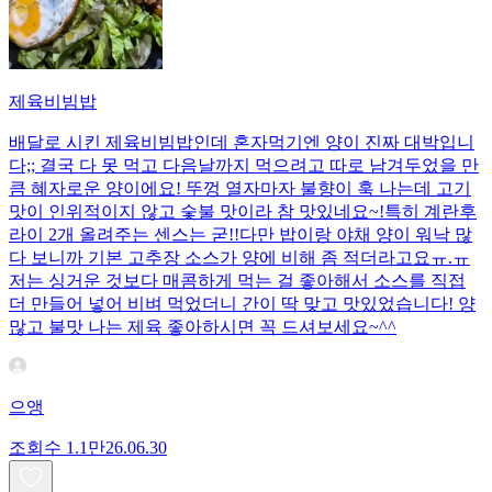
제육비빔밥
배달로 시킨 제육비빔밥인데 혼자먹기엔 양이 진짜 대박입니
다;; 결국 다 못 먹고 다음날까지 먹으려고 따로 남겨두었을 만
큼 혜자로운 양이에요! 뚜껑 열자마자 불향이 훅 나는데 고기
맛이 인위적이지 않고 숯불 맛이라 참 맛있네요~!특히 계란후
라이 2개 올려주는 센스는 굳!! ​다만 밥이랑 야채 양이 워낙 많
다 보니까 기본 고추장 소스가 양에 비해 좀 적더라고요ㅠ.ㅠ
저는 싱거운 것보다 매콤하게 먹는 걸 좋아해서 소스를 직접
더 만들어 넣어 비벼 먹었더니 간이 딱 맞고 맛있었습니다! 양
많고 불맛 나는 제육 좋아하시면 꼭 드셔보세요~^^
으앵
조회수
1.1만
26.06.30