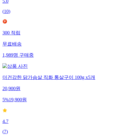
5.0
(
10
)
300
적립
무료배송
1,989
명
구매중
더건강한 닭가슴살 직화 통살구이 100g x5개
20,900
원
5
%
19,900
원
4.7
(
7
)