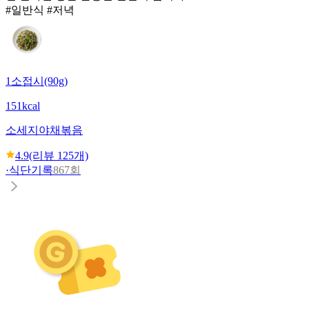
#일반식 #저녁
1소접시(90g)
151kcal
소세지야채볶음
4.9
(리뷰
125
개)
·
식단기록
867회