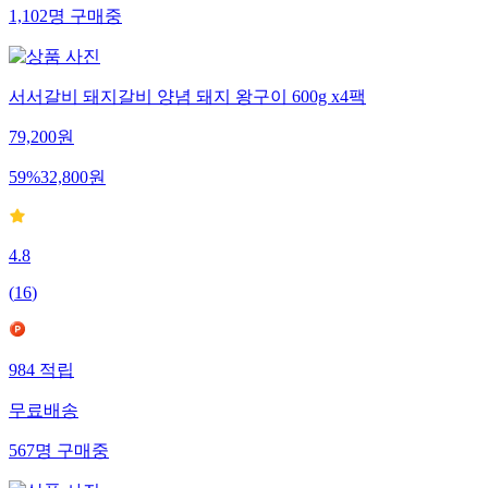
1,102
명
구매중
서서갈비 돼지갈비 양념 돼지 왕구이 600g x4팩
79,200
원
59
%
32,800
원
4.8
(
16
)
984
적립
무료배송
567
명
구매중