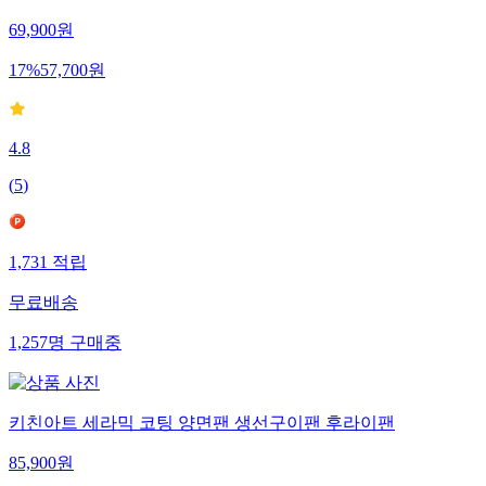
69,900
원
17
%
57,700
원
4.8
(
5
)
1,731
적립
무료배송
1,257
명
구매중
키친아트 세라믹 코팅 양면팬 생선구이팬 후라이팬
85,900
원