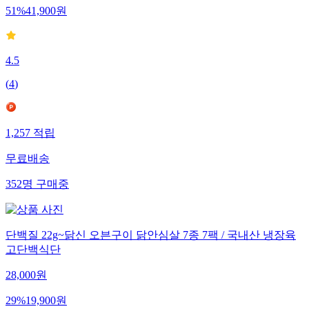
51
%
41,900
원
4.5
(
4
)
1,257
적립
무료배송
352
명
구매중
단백질 22g~닭신 오븐구이 닭안심살 7종 7팩 / 국내산 냉장육
고단백식단
28,000
원
29
%
19,900
원