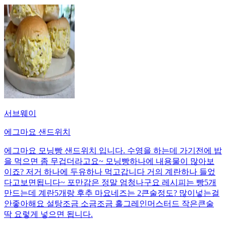
서브웨이
에그마요 샌드위치
에그마요 모닝빵 샌드위치 입니다. 수영을 하는데 가기전에 밥
을 먹으면 좀 무겁더라고요~ 모닝빵하나에 내용물이 많아보
이죠? 저거 하나에 두유하나 먹고갑니다 거의 계란하나 들었
다고보면됩니다~ 포만감은 정말 엄청나구요 레시피는 빵5개
만드는데 계란5개랑 후추 마요네즈는 2큰술정도? 많이넣는걸
안좋아해요 설탕조금 소금조금 홀그레인머스터드 작은큰술
딱 요렇게 넣으면 됩니다.