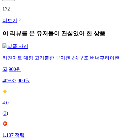
172
더보기
이 리뷰를 본 유저들이 관심있어 한 상품
키친아트 대형 고기불판 구이팬 2중구조 버너후라이팬
62,900
원
40
%
37,900
원
4.0
(
3
)
1,137
적립