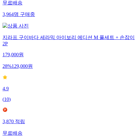
무료배송
3,964
명
구매중
지라프 구이바다 세라믹 아이보리 에디션 M 풀세트 + 손잡이
2P
179,000
원
28
%
129,000
원
4.9
(
10
)
3,870
적립
무료배송