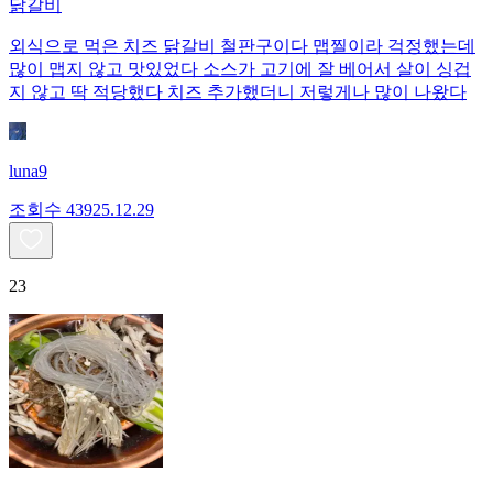
닭갈비
외식으로 먹은 치즈 닭갈비 철판구이다 맵찔이라 걱정했는데
많이 맵지 않고 맛있었다 소스가 고기에 잘 베어서 살이 싱겁
지 않고 딱 적당했다 치즈 추가했더니 저렇게나 많이 나왔다
luna9
조회수
439
25.12.29
23