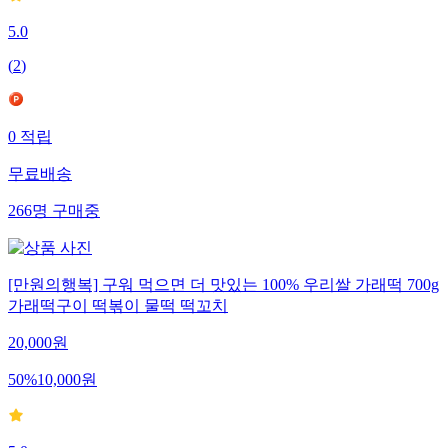
5.0
(
2
)
0
적립
무료배송
266
명
구매중
[만원의행복] 구워 먹으면 더 맛있는 100% 우리쌀 가래떡 700g
가래떡구이 떡볶이 물떡 떡꼬치
20,000
원
50
%
10,000
원