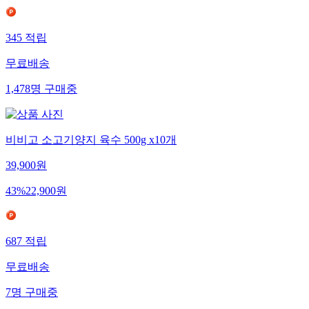
345
적립
무료배송
1,478
명
구매중
비비고 소고기양지 육수 500g x10개
39,900
원
43
%
22,900
원
687
적립
무료배송
7
명
구매중