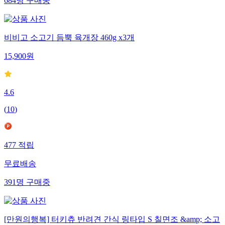
684
명
구매중
비비고 소고기 듬뿍 육개장 460g x3개
15,900
원
4.6
(
10
)
477
적립
무료배송
391
명
구매중
[만원의행복] 터키츄 반려견 간식 링타입 S 칠면조 &amp; 소고