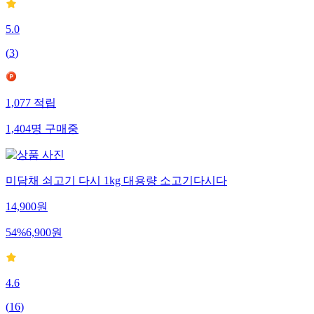
5.0
(
3
)
1,077
적립
1,404
명
구매중
미담채 쇠고기 다시 1kg 대용량 소고기다시다
14,900
원
54
%
6,900
원
4.6
(
16
)