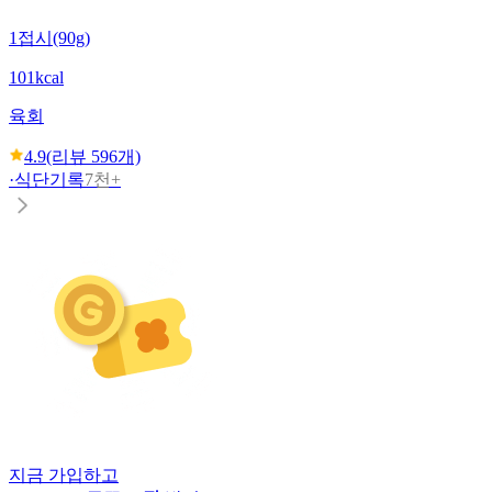
1접시(90g)
101kcal
육회
4.9
(리뷰
596
개)
·
식단기록
7천+
지금 가입하고