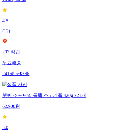
10
%
9,900
원
4.5
(
12
)
297
적립
무료배송
241
명
구매중
햇반 소프트밀 듬뿍 소고기죽 420g x21개
62,900
원
5.0