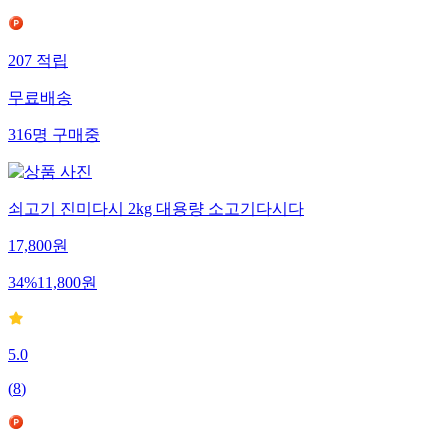
207
적립
무료배송
316
명
구매중
쇠고기 진미다시 2kg 대용량 소고기다시다
17,800
원
34
%
11,800
원
5.0
(
8
)