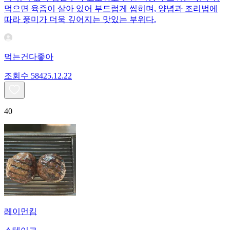
먹으면 육즙이 살아 있어 부드럽게 씹히며, 양념과 조리법에
따라 풍미가 더욱 깊어지는 맛있는 부위다.
먹는건다좋아
조회수
584
25.12.22
40
레이먼킴