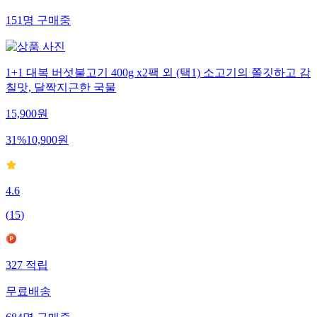
151
명
구매중
1+1 대복 버섯불고기 400g x2팩 외 (택1) 소고기의 쫄깃하고 감
칠맛, 달짝지근한 국물
15,900
원
31
%
10,900
원
4.6
(
15
)
327
적립
무료배송