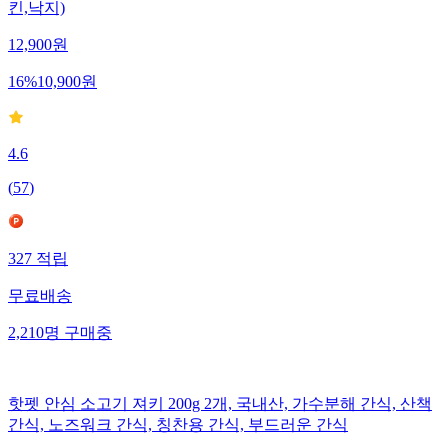
킨,낙지)
12,900
원
16
%
10,900
원
4.6
(
57
)
327
적립
무료배송
2,210
명
구매중
핫펫 안심 소고기 져키 200g 2개, 국내산, 가수분해 간식, 산책
간식, 노즈워크 간식, 칭찬용 간식, 부드러운 간식