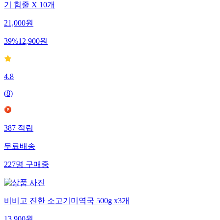
기 힘줄 X 10개
21,000
원
39
%
12,900
원
4.8
(
8
)
387
적립
무료배송
227
명
구매중
비비고 진한 소고기미역국 500g x3개