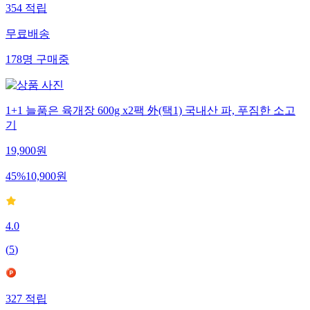
354
적립
무료배송
178
명
구매중
1+1 늘품은 육개장 600g x2팩 外(택1) 국내산 파, 푸짐한 소고
기
19,900
원
45
%
10,900
원
4.0
(
5
)
327
적립