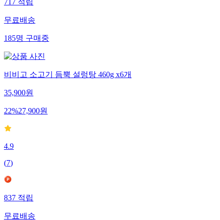
717
적립
무료배송
185
명
구매중
비비고 소고기 듬뿍 설렁탕 460g x6개
35,900
원
22
%
27,900
원
4.9
(
7
)
837
적립
무료배송