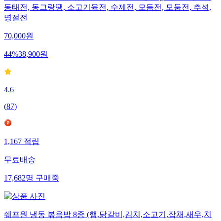
동태전, 동그랑땡, 소고기육전, 수제전, 모듬전, 모둠전, 추석,
명절전
70,000
원
44
%
38,900
원
4.6
(
87
)
1,167
적립
무료배송
17,682
명
구매중
쉐프원 냉동 볶음밥 8종 (햄,닭갈비,김치,소고기,잡채,새우,치