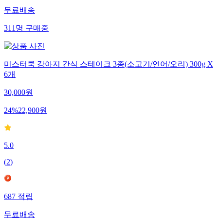
무료배송
311
명
구매중
미스터쿡 강아지 간식 스테이크 3종(소고기/연어/오리) 300g X
6개
30,000
원
24
%
22,900
원
5.0
(
2
)
687
적립
무료배송