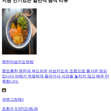
지금 인기있는
일반식
음식 리뷰
명란아보카도덮밥
짭조름한 명란과 부드러운 아보카도의 조합으로 즐거운 점심
입니다 야채가 적절하게 들어가서 식감을 놓치지 않고 매우 만
족합니다.
귀염그잡채1
조회수
9.5만
25.08.28