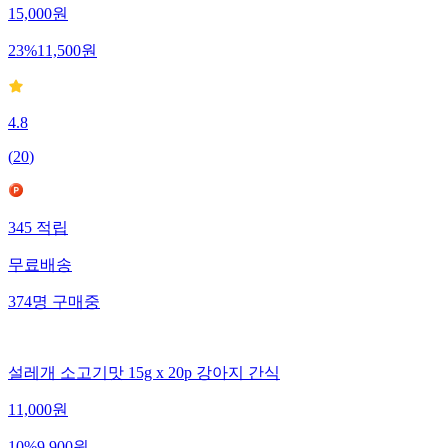
15,000
원
23
%
11,500
원
4.8
(
20
)
345
적립
무료배송
374
명
구매중
설레개 소고기맛 15g x 20p 강아지 간식
11,000
원