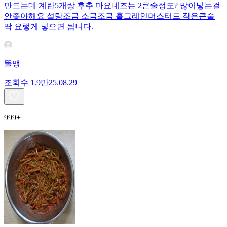
만드는데 계란5개랑 후추 마요네즈는 2큰술정도? 많이넣는걸
안좋아해요 설탕조금 소금조금 홀그레인머스터드 작은큰술
딱 요렇게 넣으면 됩니다.
똘맹
조회수
1.9만
25.08.29
999+