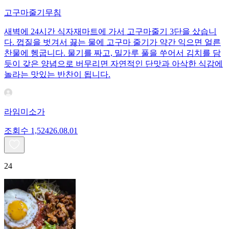
고구마줄기무침
새벽에 24시간 식자재마트에 가서 고구마줄기 3단을 샀습니
다. 껍질을 벗겨서 끓는 물에 고구마 줄기가 약간 익으면 얼른
찬물에 헹굽니다. 물기를 짜고, 밀가루 풀을 쑤어서 김치를 담
듯이 갖은 양념으로 버무리면 자연적인 단맛과 아삭한 식감에
놀라는 맛있는 반찬이 됩니다.
라임미소가
조회수
1,524
26.08.01
24