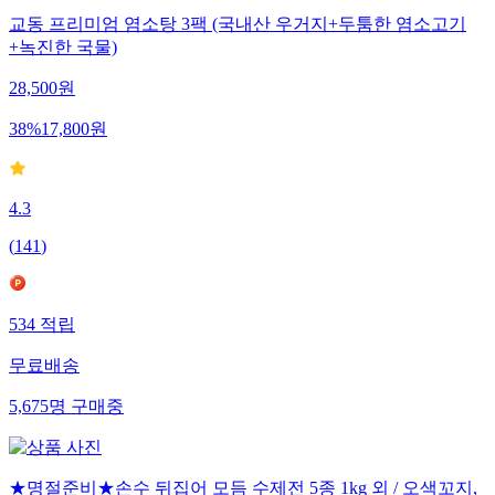
교동 프리미엄 염소탕 3팩 (국내산 우거지+두툼한 염소고기
+녹진한 국물)
28,500
원
38
%
17,800
원
4.3
(
141
)
534
적립
무료배송
5,675
명
구매중
★명절준비★손수 뒤집어 모듬 수제전 5종 1kg 외 / 오색꼬지,