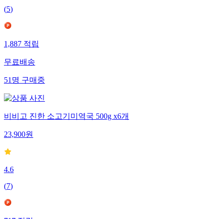
(
5
)
1,887
적립
무료배송
51
명
구매중
비비고 진한 소고기미역국 500g x6개
23,900
원
4.6
(
7
)