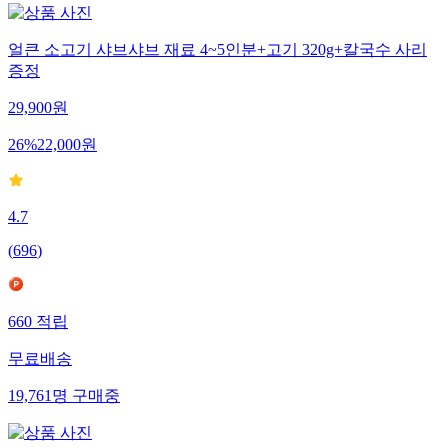
얼큰 소고기 샤브샤브 재료 4~5인분+고기 320g+칼국수 사리
증정
29,900
원
26
%
22,000
원
4.7
(
696
)
660
적립
무료배송
19,761
명
구매중