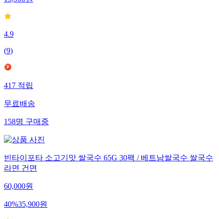
13,900
원
4.9
(
9
)
417
적립
무료배송
158
명
구매중
빈타이포타 소고기맛 쌀국수 65G 30팩 / 베트남쌀국수 쌀국수
라면 건면
60,000
원
40
%
35,900
원