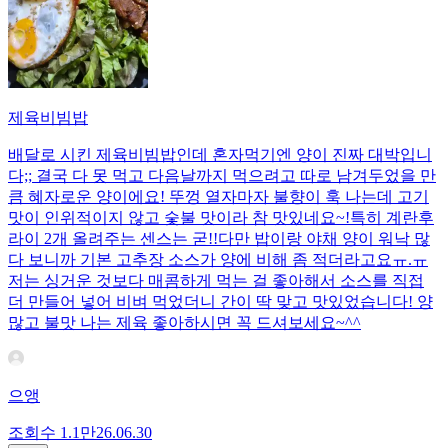
제육비빔밥
배달로 시킨 제육비빔밥인데 혼자먹기엔 양이 진짜 대박입니
다;; 결국 다 못 먹고 다음날까지 먹으려고 따로 남겨두었을 만
큼 혜자로운 양이에요! 뚜껑 열자마자 불향이 훅 나는데 고기
맛이 인위적이지 않고 숯불 맛이라 참 맛있네요~!특히 계란후
라이 2개 올려주는 센스는 굳!! ​다만 밥이랑 야채 양이 워낙 많
다 보니까 기본 고추장 소스가 양에 비해 좀 적더라고요ㅠ.ㅠ
저는 싱거운 것보다 매콤하게 먹는 걸 좋아해서 소스를 직접
더 만들어 넣어 비벼 먹었더니 간이 딱 맞고 맛있었습니다! 양
많고 불맛 나는 제육 좋아하시면 꼭 드셔보세요~^^
으앵
조회수
1.1만
26.06.30