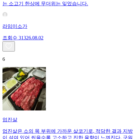
는 소고기 한상에 무더위는 잊었습니다.
라임미소가
조회수
313
26.08.02
6
업진살
업진살은 소의 목 부위에 가까운 살코기로, 적당한 결과 지방
이 섞여 있어 씹을수록 고소하고 진한 육향이 느껴진다. 구워