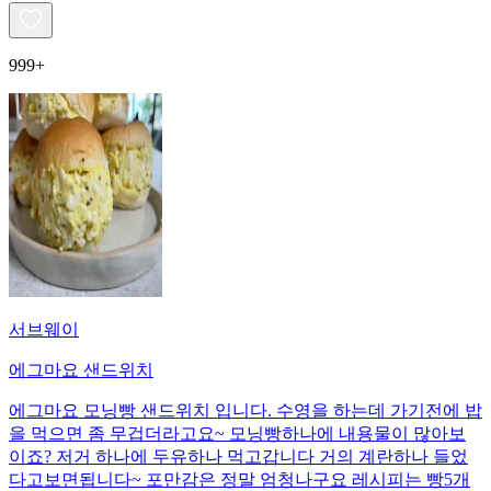
999+
서브웨이
에그마요 샌드위치
에그마요 모닝빵 샌드위치 입니다. 수영을 하는데 가기전에 밥
을 먹으면 좀 무겁더라고요~ 모닝빵하나에 내용물이 많아보
이죠? 저거 하나에 두유하나 먹고갑니다 거의 계란하나 들었
다고보면됩니다~ 포만감은 정말 엄청나구요 레시피는 빵5개