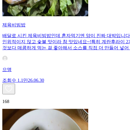
제육비빔밥
배달로 시킨 제육비빔밥인데 혼자먹기엔 양이 진짜 대박입니다;;
인위적이지 않고 숯불 맛이라 참 맛있네요~!특히 계란후라이 2개
것보다 매콤하게 먹는 걸 좋아해서 소스를 직접 더 만들어 넣어 
으앵
조회수
1.1만
26.06.30
168