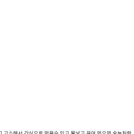
고 고소해서 간식으로 먹을수 있고 물넣고 끓여 먹으면 숭늉처럼