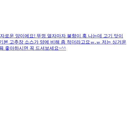
자로운 양이에요! 뚜껑 열자마자 불향이 훅 나는데 고기 맛이
까 기본 고추장 소스가 양에 비해 좀 적더라고요ㅠ.ㅠ 저는 싱거운
제육 좋아하시면 꼭 드셔보세요~^^