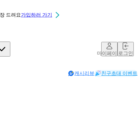
0장
드려요
가입하러 가기
마이페이지
로그인
캐시리뷰
친구초대 이벤트