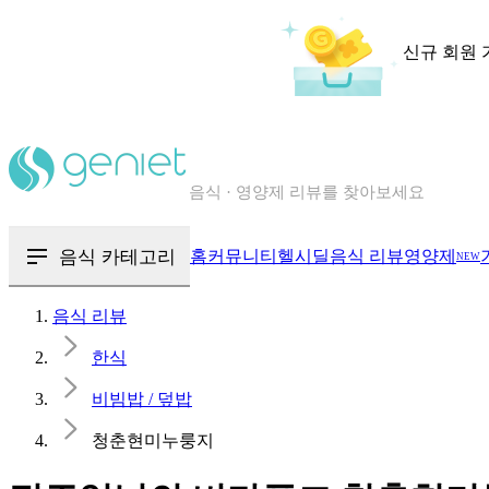
신규 회원 
칼로리와 영양성분을 검색해보세요
혈당 · 다이어트 음식 검색해보세요
음식 · 영양제 리뷰를 찾아보세요
음식 카테고리
홈
커뮤니티
헬시딜
음식 리뷰
영양제
NEW
음식 리뷰
한식
비빔밥 / 덮밥
청춘현미누룽지