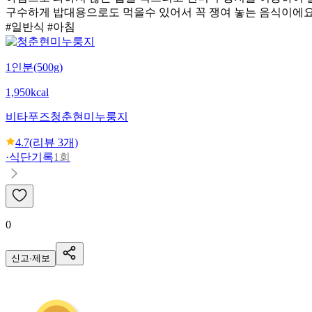
구수하게 밥대용으로도 먹을수 있어서 꼭 쟁여 놓는 음식이에
#일반식 #아침
1인분(500g)
1,950kcal
비타푸즈
청춘현미누룽지
4.7
(리뷰
3
개)
·
식단기록
1회
0
신고·제보