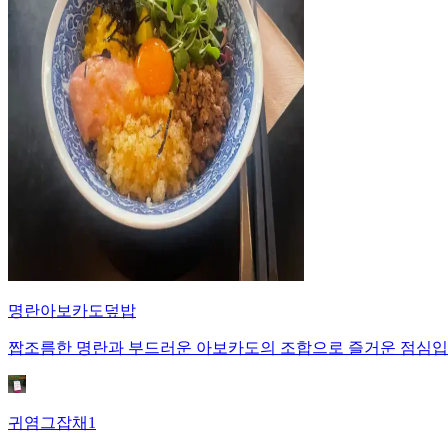
명란아보카도덮밥
짭조름한 명란과 부드러운 아보카도의 조합으로 즐거운 점심입
귀염그잡채1