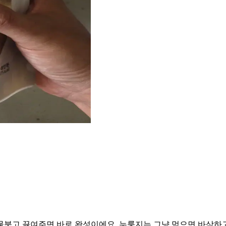
물붓고 끓여주면 바로 완성이에요. 누룽지는 그냥 먹으면 바삭하