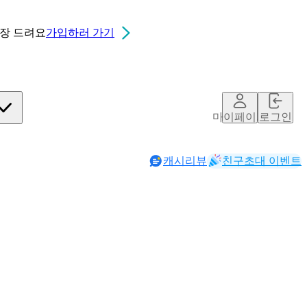
0장
드려요
가입하러 가기
마이페이지
로그인
캐시리뷰
친구초대 이벤트