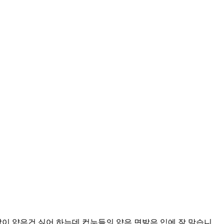
발이 얇은건 싫어 하는데 컵누들의 얇은 면발은 입에 잘 맞습니