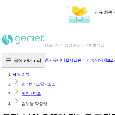
신규 회원 
칼로리와 영양성분을 검색해보세요
혈당 · 다이어트 음식 검색해보세요
음식 카테고리
홈
커뮤니티
헬시딜
음식 리뷰
영양제
NEW
음식 · 영양제 리뷰를 찾아보세요
음식 리뷰
면 / 캔 / 오일 / 소스
라면 / 면류
컵누들 짜장맛