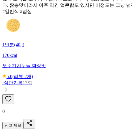
다. 짬뽕맛이라서 아주 약간 얼큰함도 있지만 이정도는 그냥 넘
#일반식 #점심
1인분(40g)
170kcal
오뚜기
컵누들 짜장맛
5.0
(리뷰
2
개)
·
식단기록
13회
0
신고·제보