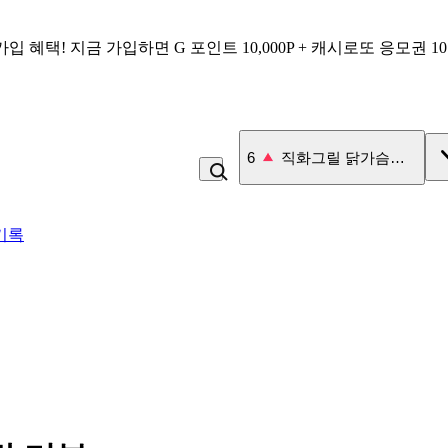
가입 혜택!
지금 가입하면
G 포인트 10,000P + 캐시로또 응모권 1
7
잡곡밥
기록