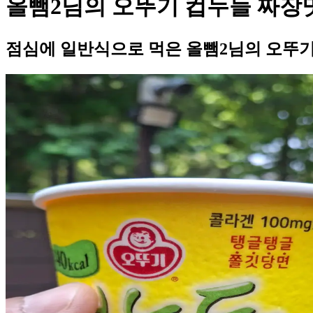
올뺌2님의 오뚜기 컵누들 짜장
점심에 일반식으로 먹은 올뺌2님의 오뚜기