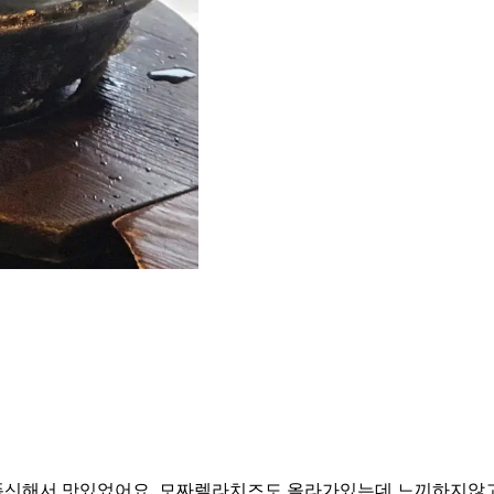
폭신해서 맛있었어요. 모짜렐라치즈도 올라가있는데 느끼하지않