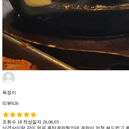
독정이
리뷰626
조회수 18
작성일자 26.06.03
삼겹살이랑 같이 먹은 폭탄계란찜인데 계란이 엄청 부드럽고 