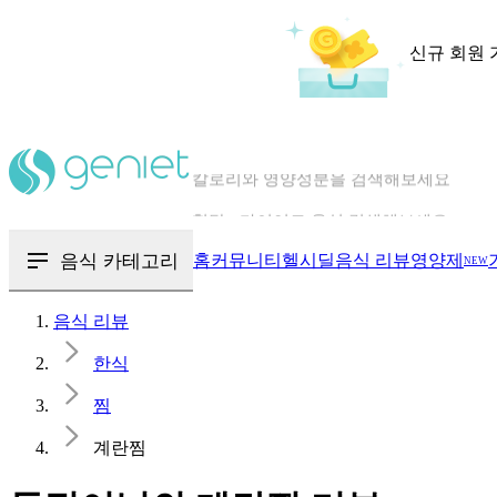
신규 회원 
칼로리와 영양성분을 검색해보세요
혈당 · 다이어트 음식 검색해보세요
음식 · 영양제 리뷰를 찾아보세요
음식 카테고리
홈
커뮤니티
헬시딜
음식 리뷰
영양제
NEW
음식 리뷰
한식
찜
계란찜