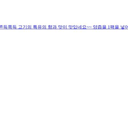
득쪽득 고기의 특유의 향과 맛이 맛있네요~~ 양즙을 1팩을 넣어