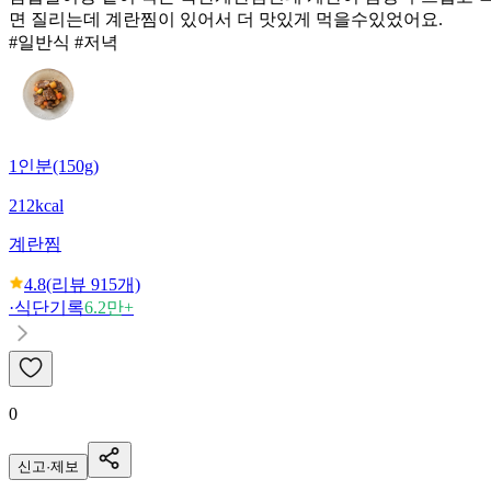
면 질리는데 계란찜이 있어서 더 맛있게 먹을수있었어요.
#일반식 #저녁
1인분(150g)
212kcal
계란찜
4.8
(리뷰
915
개)
·
식단기록
6.2만+
0
신고·제보