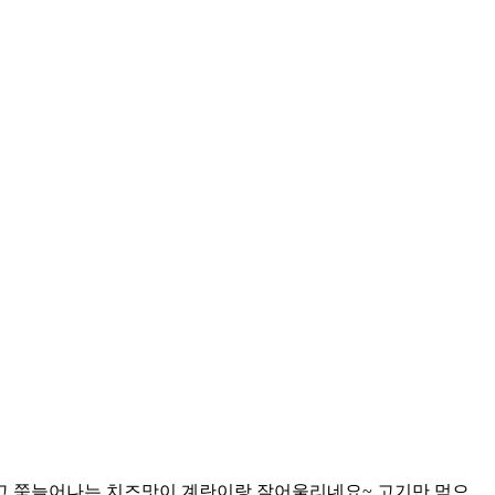
고 쭉늘어나는 치즈맛이 계란이랑 잘어울리네요~ 고기만 먹으