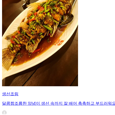
생선조림
달콤짭조름한 양념이 생선 속까지 잘 배어 촉촉하고 부드러워요.