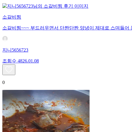
소갈비찜
소갈비찜~~~ 부드러우면서 단짠단짠 양녕이 제대로 스며들어 쫀
지니5656723
조회수
48
26.01.08
0