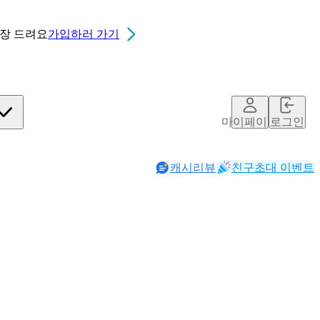
0장
드려요
가입하러 가기
마이페이지
로그인
캐시리뷰
친구초대 이벤트