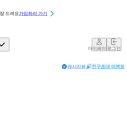
0장
드려요
가입하러 가기
마이페이지
로그인
캐시리뷰
친구초대 이벤트