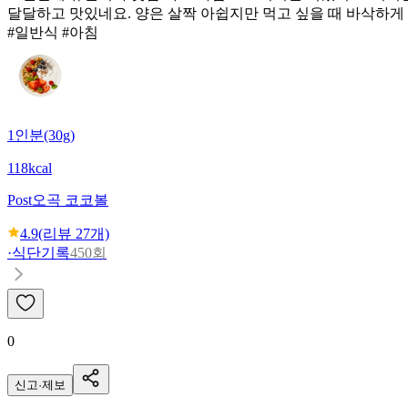
달달하고 맛있네요. 양은 살짝 아쉽지만 먹고 싶을 때 바삭하게 
#일반식 #아침
1인분(30g)
118kcal
Post
오곡 코코볼
4.9
(리뷰
27
개)
·
식단기록
450회
0
신고·제보