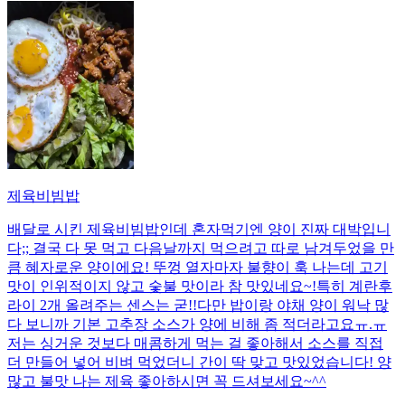
제육비빔밥
배달로 시킨 제육비빔밥인데 혼자먹기엔 양이 진짜 대박입니
다;; 결국 다 못 먹고 다음날까지 먹으려고 따로 남겨두었을 만
큼 혜자로운 양이에요! 뚜껑 열자마자 불향이 훅 나는데 고기
맛이 인위적이지 않고 숯불 맛이라 참 맛있네요~!특히 계란후
라이 2개 올려주는 센스는 굳!! ​다만 밥이랑 야채 양이 워낙 많
다 보니까 기본 고추장 소스가 양에 비해 좀 적더라고요ㅠ.ㅠ
저는 싱거운 것보다 매콤하게 먹는 걸 좋아해서 소스를 직접
더 만들어 넣어 비벼 먹었더니 간이 딱 맞고 맛있었습니다! 양
많고 불맛 나는 제육 좋아하시면 꼭 드셔보세요~^^