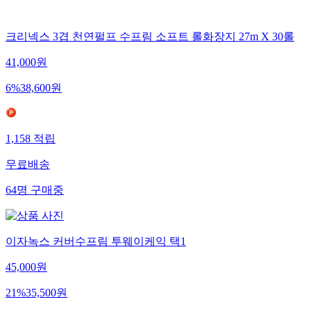
크리넥스 3겹 천연펄프 수프림 소프트 롤화장지 27m X 30롤
41,000
원
6
%
38,600
원
1,158
적립
무료배송
64
명
구매중
이자녹스 커버수프림 투웨이케익 택1
45,000
원
21
%
35,500
원