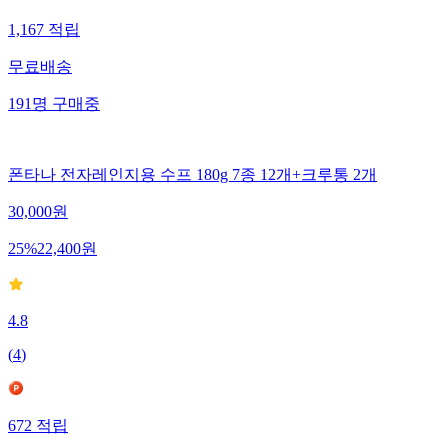
1,167
적립
무료배송
191
명
구매중
폰타나 전자레인지용 수프 180g 7종 12개+크루통 2개
30,000
원
25
%
22,400
원
4.8
(
4
)
672
적립