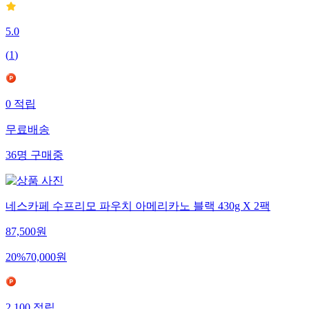
5.0
(
1
)
0
적립
무료배송
36
명
구매중
네스카페 수프리모 파우치 아메리카노 블랙 430g X 2팩
87,500
원
20
%
70,000
원