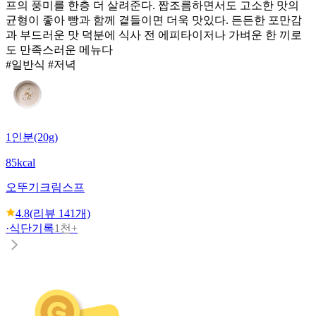
프의 풍미를 한층 더 살려준다. 짭조름하면서도 고소한 맛의
균형이 좋아 빵과 함께 곁들이면 더욱 맛있다. 든든한 포만감
과 부드러운 맛 덕분에 식사 전 에피타이저나 가벼운 한 끼로
도 만족스러운 메뉴다
#일반식 #저녁
1인분(20g)
85kcal
오뚜기
크림스프
4.8
(리뷰
141
개)
·
식단기록
1천+