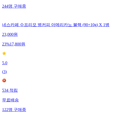
244
명
구매중
네스카페 수프리모 병커피 아메리카노 블랙 (90+10g) X 1병
23,000
원
23
%
17,800
원
5.0
(
3
)
534
적립
무료배송
122
명
구매중