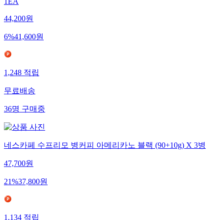
1EA
44,200
원
6
%
41,600
원
1,248
적립
무료배송
36
명
구매중
네스카페 수프리모 병커피 아메리카노 블랙 (90+10g) X 3병
47,700
원
21
%
37,800
원