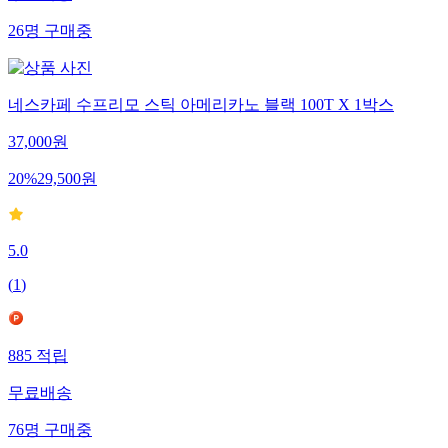
26
명
구매중
네스카페 수프리모 스틱 아메리카노 블랙 100T X 1박스
37,000
원
20
%
29,500
원
5.0
(
1
)
885
적립
무료배송
76
명
구매중