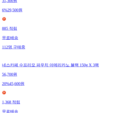
31,300
원
6
%
29,500
원
885
적립
무료배송
112
명
구매중
네스카페 수프리모 파우치 아메리카노 블랙 150g X 3팩
56,700
원
20
%
45,600
원
1,368
적립
무료배송