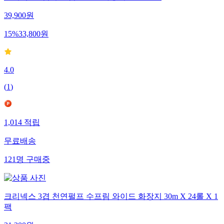
39,900
원
15
%
33,800
원
4.0
(
1
)
1,014
적립
무료배송
121
명
구매중
크리넥스 3겹 천연펄프 수프림 와이드 화장지 30m X 24롤 X 1
팩