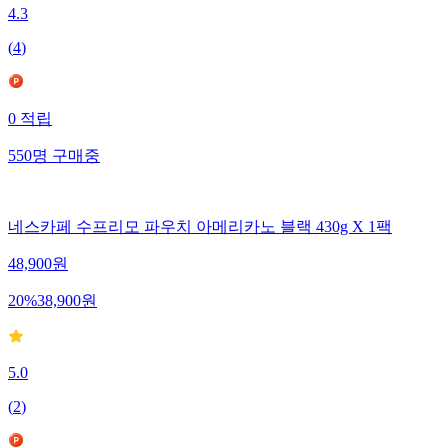
4.3
(
4
)
0
적립
550
명
구매중
네스카페 수프리모 파우치 아메리카노 블랙 430g X 1팩
48,900
원
20
%
38,900
원
5.0
(
2
)