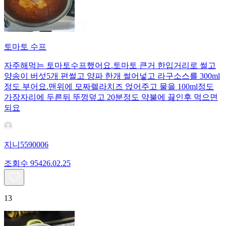
토마토 수프
자주해먹는 토마토수프했어요.토마토 큰거 한입거리로 썰고
양송이 버섯5개 편썰고 양파 한개 썰어넣고 라구소스를 300ml
정도 부어요.맨위에 모짜렐라치즈 얹어주고 물을 100ml정도
가장자리에 두른뒤 뚜껑덮고 20분정도 약불에 끓인후 먹으면
되요
지니5590006
조회수
954
26.02.25
13