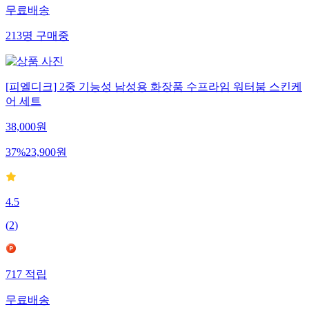
무료배송
213
명
구매중
[피엘디크] 2중 기능성 남성용 화장품 수프라임 워터붐 스킨케
어 세트
38,000
원
37
%
23,900
원
4.5
(
2
)
717
적립
무료배송