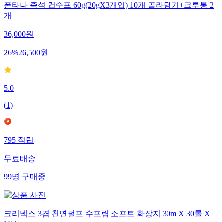
폰타나 즉석 컵수프 60g(20gX3개입) 10개 골라담기+크루통 2
개
36,000
원
26
%
26,500
원
5.0
(
1
)
795
적립
무료배송
99
명
구매중
크리넥스 3겹 천연펄프 수프림 소프트 화장지 30m X 30롤 X