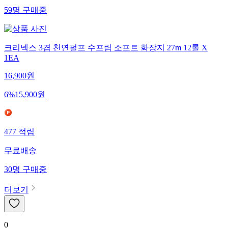
59
명
구매중
크리넥스 3겹 천연펄프 수프림 소프트 화장지 27m 12롤 X
1EA
16,900
원
6
%
15,900
원
477
적립
무료배송
30
명
구매중
더보기
0