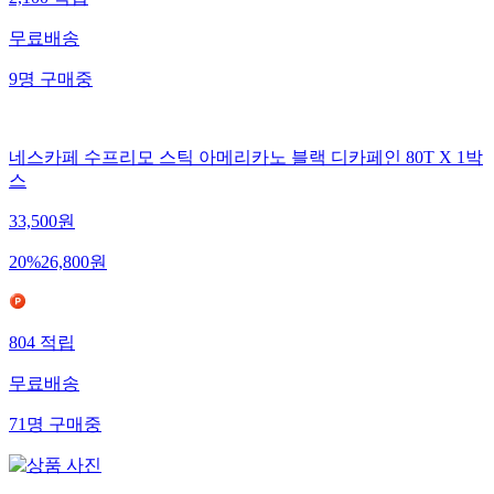
2,100
적립
무료배송
9
명
구매중
네스카페 수프리모 스틱 아메리카노 블랙 디카페인 80T X 1박
스
33,500
원
20
%
26,800
원
804
적립
무료배송
71
명
구매중