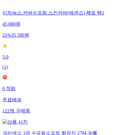
이자녹스 커버수프림 스킨커버(에센스) 팩트 택1
45,000
원
21
%
35,500
원
5.0
(
1
)
0
적립
무료배송
122
명
구매중
크리넥스 3겹 수프림소프트 화장지 27M-30롤