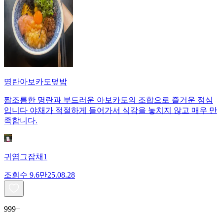
명란아보카도덮밥
짭조름한 명란과 부드러운 아보카도의 조합으로 즐거운 점심
입니다 야채가 적절하게 들어가서 식감을 놓치지 않고 매우 만
족합니다.
귀염그잡채1
조회수
9.6만
25.08.28
999+