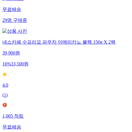
1,134
적립
무료배송
29
명
구매중
네스카페 수프리모 파우치 아메리카노 블랙 150g X 2팩
39,900
원
16
%
33,500
원
4.0
(
1
)
1,005
적립
무료배송