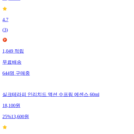
4.7
(
3
)
1,049
적립
무료배송
644
명
구매중
실크테라피 인리치드 액션 수프림 에센스 60ml
18,100
원
25
%
13,600
원