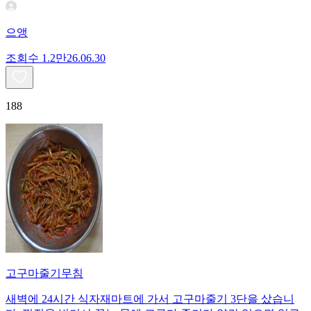
으앵
조회수
1.2만
26.06.30
188
고구마줄기무침
새벽에 24시간 식자재마트에 가서 고구마줄기 3단을 샀습니