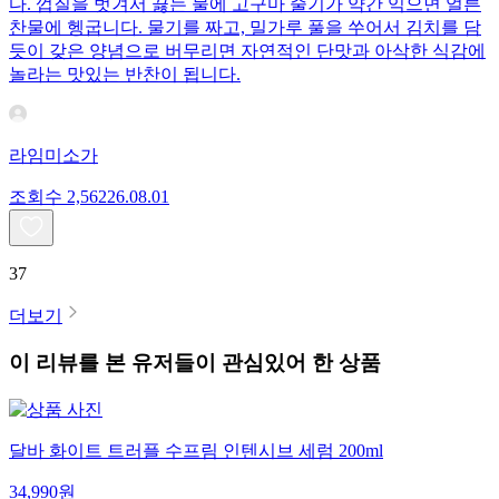
다. 껍질을 벗겨서 끓는 물에 고구마 줄기가 약간 익으면 얼른
찬물에 헹굽니다. 물기를 짜고, 밀가루 풀을 쑤어서 김치를 담
듯이 갖은 양념으로 버무리면 자연적인 단맛과 아삭한 식감에
놀라는 맛있는 반찬이 됩니다.
라임미소가
조회수
2,562
26.08.01
37
더보기
이 리뷰를 본 유저들이 관심있어 한 상품
달바 화이트 트러플 수프림 인텐시브 세럼 200ml
34,990
원