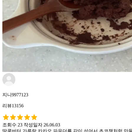
지니9977123
리뷰13156
조회수 23
작성일자 26.06.03
땅콩버터 가루랑 카카오 파우더를 같이 섞어서 초코잼처럼 만들