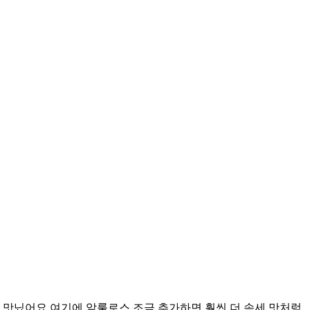
맛닜어요 여기에 알룰로스 조금 추가하면 훨씬 더 속세 맛처럼