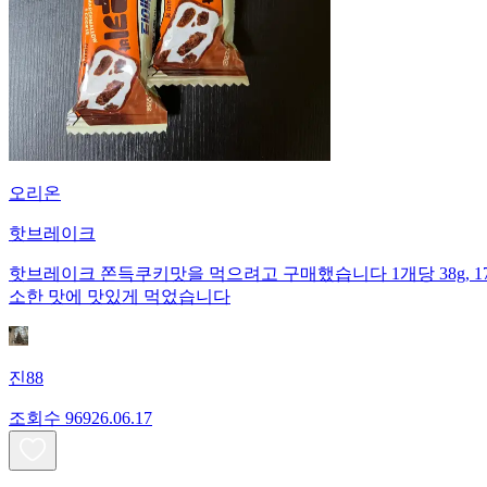
오리온
핫브레이크
핫브레이크 쫀득쿠키맛을 먹으려고 구매했습니다 1개당 38g, 175kc
소한 맛에 맛있게 먹었습니다
진88
조회수
969
26.06.17