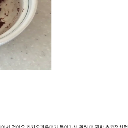
어서 먹어요 카카오파우더가 들어가서 훨씬 더 찐한 초코잼처럼 