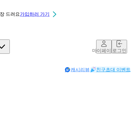
0장
드려요
가입하러 가기
마이페이지
로그인
캐시리뷰
친구초대 이벤트