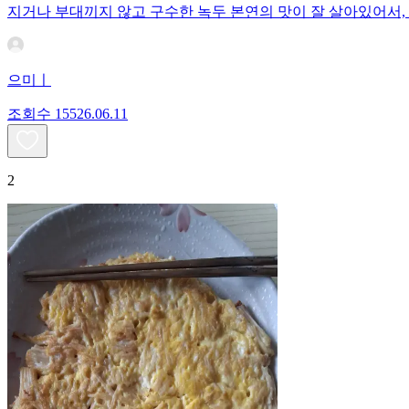
지거나 부대끼지 않고 구수한 녹두 본연의 맛이 잘 살아있어서,
으미ㅣ
조회수
155
26.06.11
2