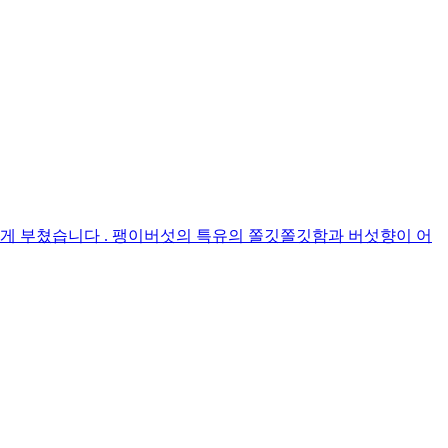
게 부쳤습니다 . 팽이버섯의 특유의 쫄깃쫄깃함과 버섯향이 어