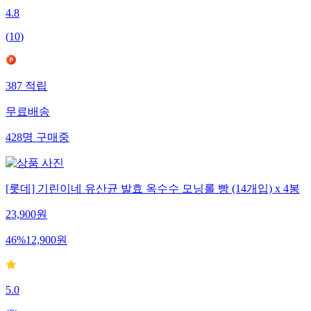
4.8
(
10
)
387
적립
무료배송
428
명
구매중
[롯데] 기린이네 유산균 발효 옥수수 모닝롤 빵 (14개입) x 4봉
23,900
원
46
%
12,900
원
5.0