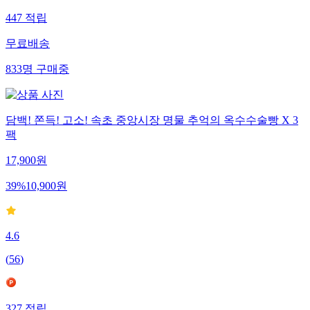
447
적립
무료배송
833
명
구매중
담백! 쫀득! 고소! 속초 중앙시장 명물 추억의 옥수수술빵 X 3
팩
17,900
원
39
%
10,900
원
4.6
(
56
)