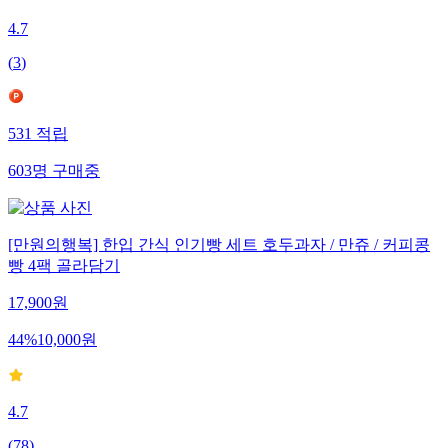
4.7
(
3
)
531
적립
603
명
구매중
[만원의행복] 한입 간식 인기빵 세트 호두과자 / 만쥬 / 커피콩
빵 4팩 골라담기
17,900
원
44
%
10,000
원
4.7