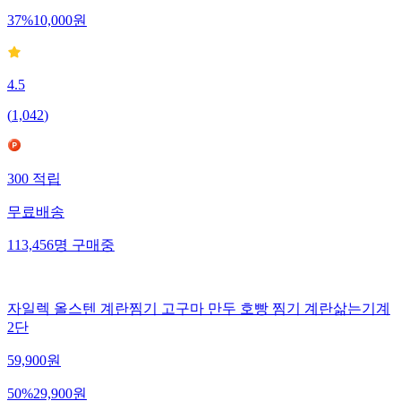
37
%
10,000
원
4.5
(
1,042
)
300
적립
무료배송
113,456
명
구매중
자일렉 올스텐 계란찜기 고구마 만두 호빵 찜기 계란삶는기계
2단
59,900
원
50
%
29,900
원