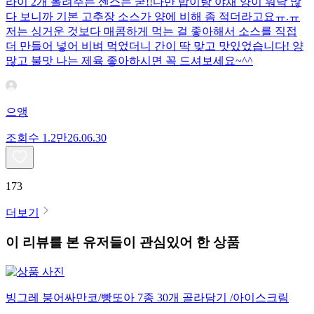
라이 2개 올려주는 센스는 굳!! ​다만 밥이랑 야채 양이 워낙 많
다 보니까 기본 고추장 소스가 양에 비해 좀 적더라고요ㅠ.ㅠ
저는 싱거운 것보다 매콤하게 먹는 걸 좋아해서 소스를 직접
더 만들어 넣어 비벼 먹었더니 간이 딱 맞고 맛있었습니다! 양
많고 불맛 나는 제육 좋아하시면 꼭 드셔보세요~^^
으앵
조회수
1.2만
26.06.30
173
더보기
이 리뷰를 본 유저들이 관심있어 한 상품
빙그레 붕어싸만코/빵또아 7종 30개 골라담기 /아이스크림