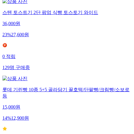
스텐 토스트기 2단 팝업 식빵 토스토기 와이드
36,000
원
23
%
27,600
원
0
적립
129
명
구매중
롯데 기린빵 10종 5+5 골라담기 꿀호떡/단팥빵/크림빵/소보로
등
15,000
원
14
%
12,900
원