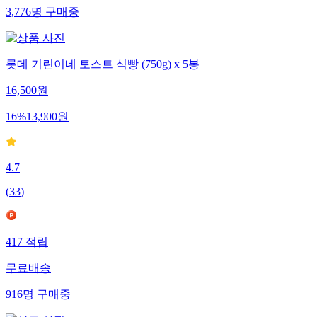
3,776
명
구매중
롯데 기린이네 토스트 식빵 (750g) x 5봉
16,500
원
16
%
13,900
원
4.7
(
33
)
417
적립
무료배송
916
명
구매중