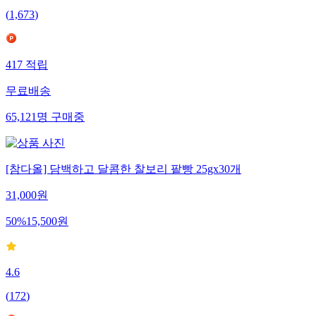
(
1,673
)
417
적립
무료배송
65,121
명
구매중
[참다올] 담백하고 달콤한 찰보리 팥빵 25gx30개
31,000
원
50
%
15,500
원
4.6
(
172
)