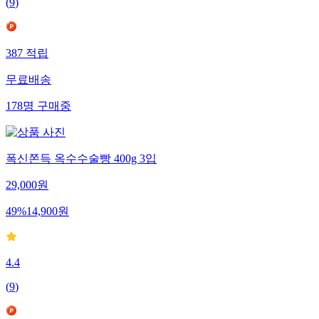
(
9
)
387
적립
무료배송
178
명
구매중
폭신쫀득 옥수수술빵 400g 3입
29,000
원
49
%
14,900
원
4.4
(
9
)