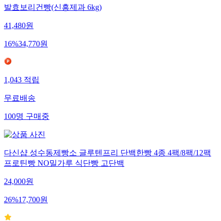
발효보리건빵(신흥제과 6kg)
41,480
원
16
%
34,770
원
1,043
적립
무료배송
100
명
구매중
다신샵 성수동제빵소 글루텐프리 단백한빵 4종 4팩/8팩/12팩
프로틴빵 NO밀가루 식단빵 고단백
24,000
원
26
%
17,700
원