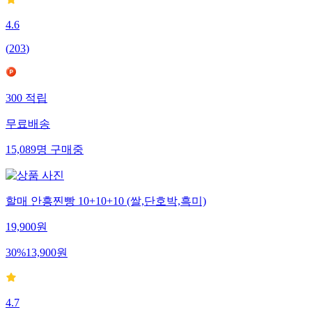
4.6
(
203
)
300
적립
무료배송
15,089
명
구매중
할매 안흥찐빵 10+10+10 (쌀,단호박,흑미)
19,900
원
30
%
13,900
원
4.7