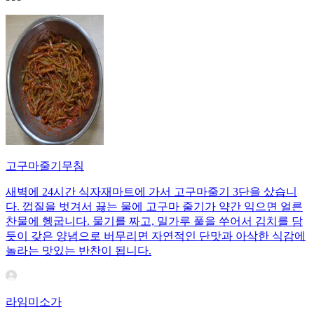
고구마줄기무침
새벽에 24시간 식자재마트에 가서 고구마줄기 3단을 샀습니
다. 껍질을 벗겨서 끓는 물에 고구마 줄기가 약간 익으면 얼른
찬물에 헹굽니다. 물기를 짜고, 밀가루 풀을 쑤어서 김치를 담
듯이 갖은 양념으로 버무리면 자연적인 단맛과 아삭한 식감에
놀라는 맛있는 반찬이 됩니다.
라임미소가