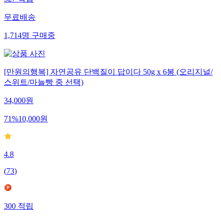
327
적립
무료배송
1,714
명
구매중
[만원의행복] 자연공유 단백질이 답이다 50g x 6봉 (오리지널/
스위트/마늘빵 중 선택)
34,000
원
71
%
10,000
원
4.8
(
73
)
300
적립