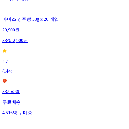
아이스 경주빵 38g x 20 개입
20,900
원
38
%
12,900
원
4.7
(
144
)
387
적립
무료배송
4,516
명
구매중