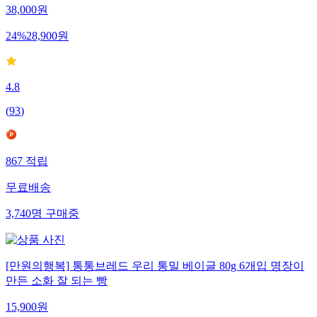
38,000
원
24
%
28,900
원
4.8
(
93
)
867
적립
무료배송
3,740
명
구매중
[만원의행복] 통통브레드 우리 통밀 베이글 80g 6개입 명장이
만든 소화 잘 되는 빵
15,900
원