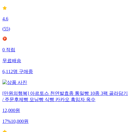
4.6
(
55
)
0
적립
무료배송
6,112
명
구매중
[만원의행복] 아르토스 천연발효종 통밀빵 10종 3팩 골라담기
/ 주문후제빵 모닝빵 식빵 카카오 흑임자 옥수
12,000
원
17
%
10,000
원