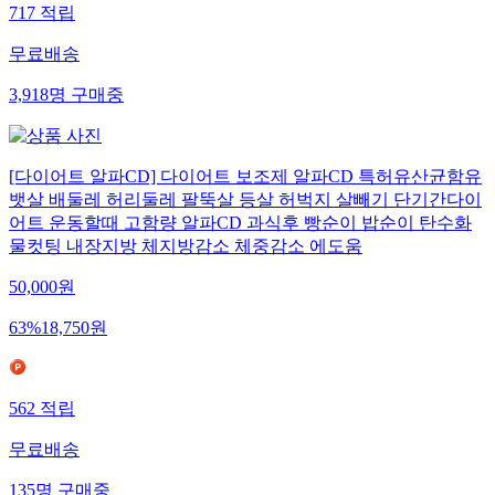
717
적립
무료배송
3,918
명
구매중
[다이어트 알파CD] 다이어트 보조제 알파CD 특허유산균함유
뱃살 배둘레 허리둘레 팔뚝살 등살 허벅지 살빼기 단기간다이
어트 운동할때 고함량 알파CD 과식후 빵순이 밥순이 탄수화
물컷팅 내장지방 체지방감소 체중감소 에도움
50,000
원
63
%
18,750
원
562
적립
무료배송
135
명
구매중