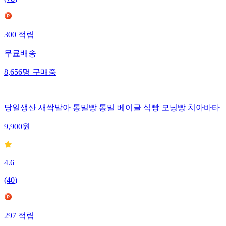
(
78
)
300
적립
무료배송
8,656
명
구매중
당일생산 새싹발아 통밀빵 통밀 베이글 식빵 모닝빵 치아바타
9,900
원
4.6
(
40
)
297
적립