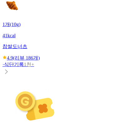
1개(10g)
41kcal
찹쌀도너츠
4.9
(리뷰
186
개)
·
식단기록
1천+