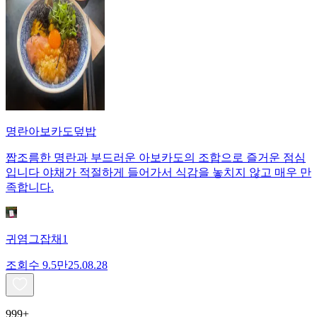
명란아보카도덮밥
짭조름한 명란과 부드러운 아보카도의 조합으로 즐거운 점심
입니다 야채가 적절하게 들어가서 식감을 놓치지 않고 매우 만
족합니다.
귀염그잡채1
조회수
9.5만
25.08.28
999+