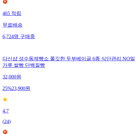
465
적립
무료배송
6,724
명
구매중
다신샵 성수동제빵소 쫄깃한 두부베이글 6종 식단관리 NO밀
가루 쌀빵 단백질빵
32,000
원
25
%
23,900
원
4.7
(
24
)