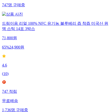
747
명
구매중
드림이음 리얼 100% NFC 유기농 블루베리 즙 착즙 미국산 원
액 스틱 14포 3박스
71,800
원
65
%
24,900
원
4.6
(
10
)
747
적립
무료배송
1,736
명
구매중