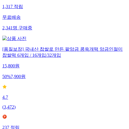
1,317
적립
무료배송
2,341
명
구매중
[품질보장] 국내산 찹쌀로 만든 팥앙금 콩쑥개떡 앙금인절미
찹쌀떡 6개입 / 16개입/32개입
15,800
원
50
%
7,900
원
4.7
(
3,472
)
237
적립