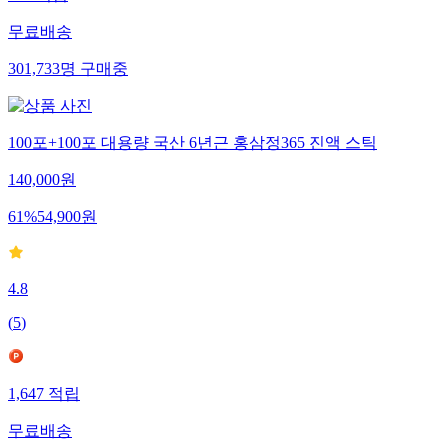
무료배송
301,733
명
구매중
100포+100포 대용량 국산 6년근 홍삼정365 진액 스틱
140,000
원
61
%
54,900
원
4.8
(
5
)
1,647
적립
무료배송