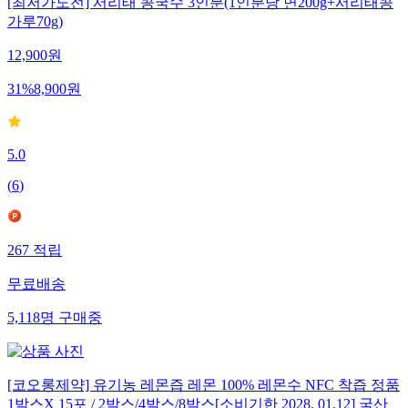
[최저가도전] 서리태 콩국수 3인분(1인분당 면200g+서리태콩
가루70g)
12,900
원
31
%
8,900
원
5.0
(
6
)
267
적립
무료배송
5,118
명
구매중
[코오롱제약] 유기농 레몬즙 레몬 100% 레몬수 NFC 착즙 정품
1박스X 15포 / 2박스/4박스/8박스[소비기한 2028. 01.12] 국산