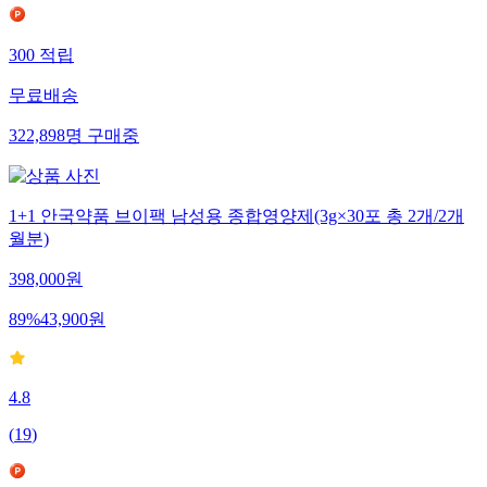
300
적립
무료배송
322,898
명
구매중
1+1 안국약품 브이팩 남성용 종합영양제(3g×30포 총 2개/2개
월분)
398,000
원
89
%
43,900
원
4.8
(
19
)