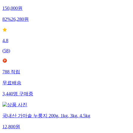
150,000
원
82
%
26,280
원
4.8
(
58
)
788
적립
무료배송
3,440
명
구매중
국내산 가마솥 누룽지 200g, 1kg, 3kg, 4.5kg
12,800
원