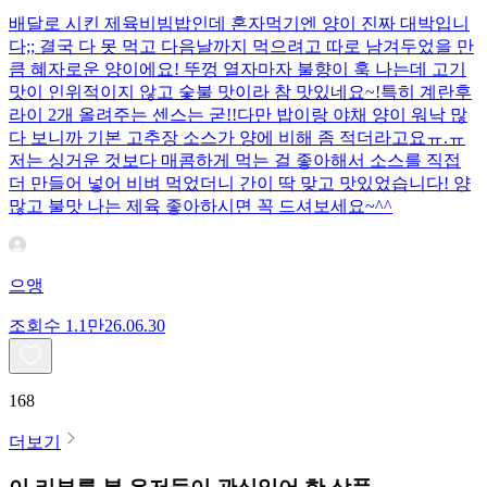
배달로 시킨 제육비빔밥인데 혼자먹기엔 양이 진짜 대박입니
다;; 결국 다 못 먹고 다음날까지 먹으려고 따로 남겨두었을 만
큼 혜자로운 양이에요! 뚜껑 열자마자 불향이 훅 나는데 고기
맛이 인위적이지 않고 숯불 맛이라 참 맛있네요~!특히 계란후
라이 2개 올려주는 센스는 굳!! ​다만 밥이랑 야채 양이 워낙 많
다 보니까 기본 고추장 소스가 양에 비해 좀 적더라고요ㅠ.ㅠ
저는 싱거운 것보다 매콤하게 먹는 걸 좋아해서 소스를 직접
더 만들어 넣어 비벼 먹었더니 간이 딱 맞고 맛있었습니다! 양
많고 불맛 나는 제육 좋아하시면 꼭 드셔보세요~^^
으앵
조회수
1.1만
26.06.30
168
더보기