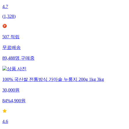
4.7
(
1,328
)
507
적립
무료배송
89,488
명
구매중
100% 국산쌀 전통방식 가마솥 누룽지 200g 1kg 3kg
30,000
원
84
%
4,900
원
4.6