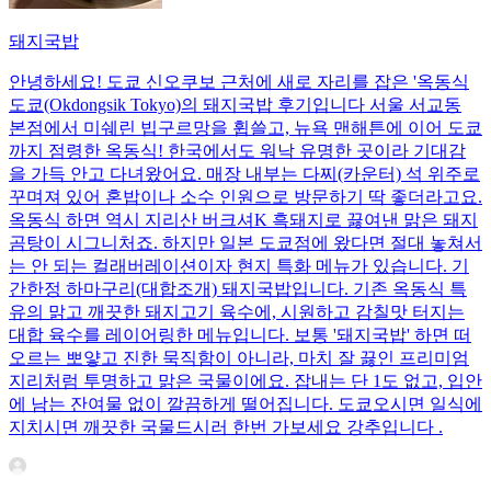
돼지국밥
안녕하세요! 도쿄 신오쿠보 근처에 새로 자리를 잡은 '옥동식
도쿄(Okdongsik Tokyo)의 돼지국밥 후기입니다 서울 서교동
본점에서 미쉐린 빕구르망을 휩쓸고, 뉴욕 맨해튼에 이어 도쿄
까지 점령한 옥동식! 한국에서도 워낙 유명한 곳이라 기대감
을 가득 안고 다녀왔어요. 매장 내부는 다찌(카운터) 석 위주로
꾸며져 있어 혼밥이나 소수 인원으로 방문하기 딱 좋더라고요.
옥동식 하면 역시 지리산 버크셔K 흑돼지로 끓여낸 맑은 돼지
곰탕이 시그니처죠. 하지만 일본 도쿄점에 왔다면 절대 놓쳐서
는 안 되는 컬래버레이션이자 현지 특화 메뉴가 있습니다. 기
간한정 하마구리(대합조개) 돼지국밥입니다. 기존 옥동식 특
유의 맑고 깨끗한 돼지고기 육수에, 시원하고 감칠맛 터지는
대합 육수를 레이어링한 메뉴입니다. 보통 '돼지국밥' 하면 떠
오르는 뽀얗고 진한 묵직함이 아니라, 마치 잘 끓인 프리미엄
지리처럼 투명하고 맑은 국물이에요. 잡내는 단 1도 없고, 입안
에 남는 잔여물 없이 깔끔하게 떨어집니다. 도쿄오시면 일식에
지치시면 깨끗한 국물드시러 한번 가보세요 강추입니다 .