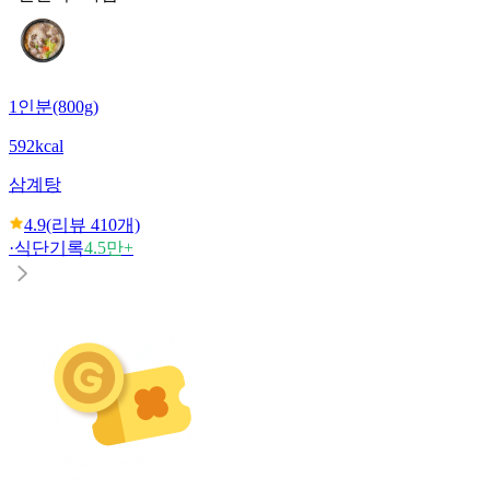
1인분(800g)
592kcal
삼계탕
4.9
(리뷰
410
개)
·
식단기록
4.5만+