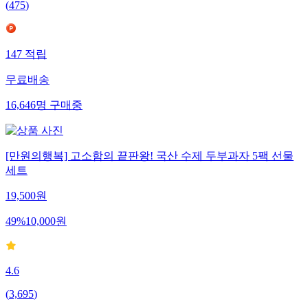
(
475
)
147
적립
무료배송
16,646
명
구매중
[만원의행복] 고소함의 끝판왕! 국산 수제 두부과자 5팩 선물
세트
19,500
원
49
%
10,000
원
4.6
(
3,695
)