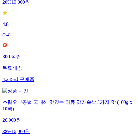
20
%
10,000
원
4.8
(
24
)
300
적립
무료배송
4,245
명
구매중
스팀오븐공법 국내산 맛있는 치큐 닭가슴살 3가지 맛 (100g x
10팩)
26,000
원
38
%
16,000
원