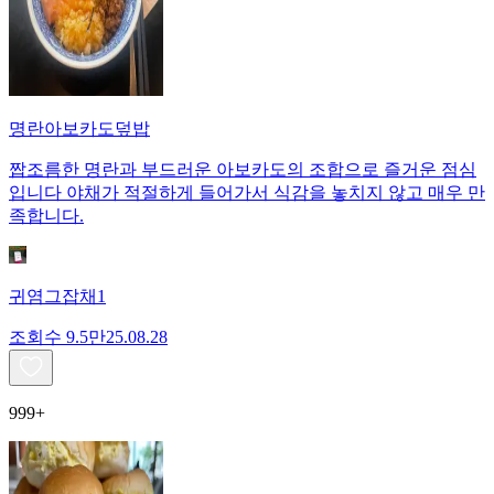
명란아보카도덮밥
짭조름한 명란과 부드러운 아보카도의 조합으로 즐거운 점심
입니다 야채가 적절하게 들어가서 식감을 놓치지 않고 매우 만
족합니다.
귀염그잡채1
조회수
9.5만
25.08.28
999+