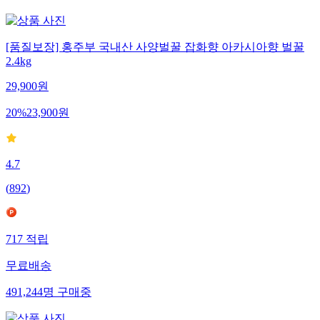
[품질보장] 홍주부 국내산 사양벌꿀 잡화향 아카시아향 벌꿀
2.4kg
29,900
원
20
%
23,900
원
4.7
(
892
)
717
적립
무료배송
491,244
명
구매중