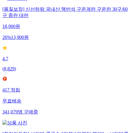
[품질보장] 신선하랑 국내산 맥반석 구운계란 구운란 30구/60
구 중란 대란
18,900
원
26
%
13,900
원
4.7
(
8,829
)
417
적립
무료배송
341,079
명
구매중