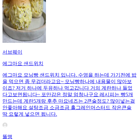
서브웨이
에그마요 샌드위치
에그마요 모닝빵 샌드위치 입니다. 수영을 하는데 가기전에 밥
을 먹으면 좀 무겁더라고요~ 모닝빵하나에 내용물이 많아보
이죠? 저거 하나에 두유하나 먹고갑니다 거의 계란하나 들었
다고보면됩니다~ 포만감은 정말 엄청나구요 레시피는 빵5개
만드는데 계란5개랑 후추 마요네즈는 2큰술정도? 많이넣는걸
안좋아해요 설탕조금 소금조금 홀그레인머스터드 작은큰술
딱 요렇게 넣으면 됩니다.
똘맹