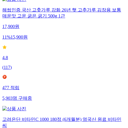
해썹인증 국산 고춧가루 강화 26년 햇 고추가루 김장용 보통
매운맛 고운 굵은 굵기 500g 1근
17,900
원
11
%
15,900
원
4.8
(
117
)
477
적립
5,903
명
구매중
고려은단 비타민C 1000 180정 (6개월분) 영국산 원료 비타민
씨