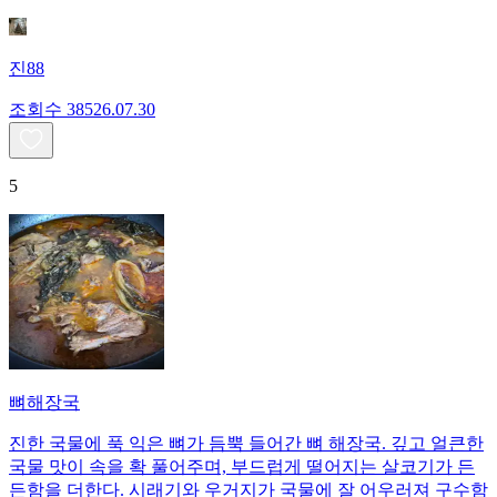
진88
조회수
385
26.07.30
5
뼈해장국
진한 국물에 푹 익은 뼈가 듬뿍 들어간 뼈 해장국. 깊고 얼큰한
국물 맛이 속을 확 풀어주며, 부드럽게 떨어지는 살코기가 든
든함을 더한다. 시래기와 우거지가 국물에 잘 어우러져 구수함