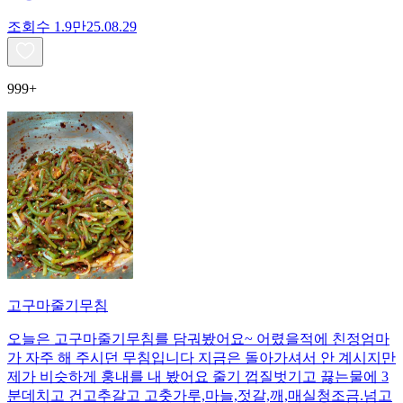
조회수
1.9만
25.08.29
999+
고구마줄기무침
오늘은 고구마줄기무침를 담궈봤어요~ 어렸을적에 친정엄마
가 자주 해 주시던 무침입니다 지금은 돌아가셔서 안 계시지만
제가 비슷하게 훙내를 내 봤어요 줄기 껍질벗기고 끓는물에 3
분데치고 건고추갈고 고춧가루,마늘,젓갈,깨,매실청조금.넘고