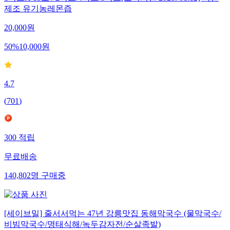
제조 유기농레몬즙
20,000
원
50
%
10,000
원
4.7
(
701
)
300
적립
무료배송
140,802
명
구매중
[세이브밀] 줄서서먹는 47년 강릉맛집 동해막국수 (물막국수/
비빔막국수/명태식해/녹두감자전/순살족발)