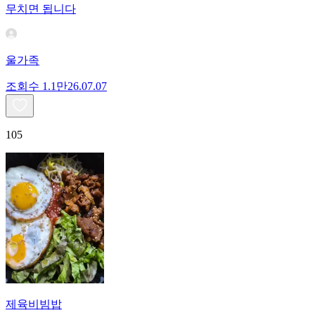
무치면 됩니다
울가족
조회수
1.1만
26.07.07
105
제육비빔밥