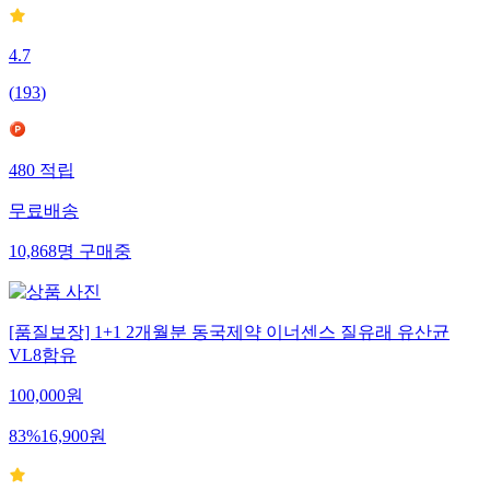
4.7
(
193
)
480
적립
무료배송
10,868
명
구매중
[품질보장] 1+1 2개월분 동국제약 이너센스 질유래 유산균
VL8함유
100,000
원
83
%
16,900
원