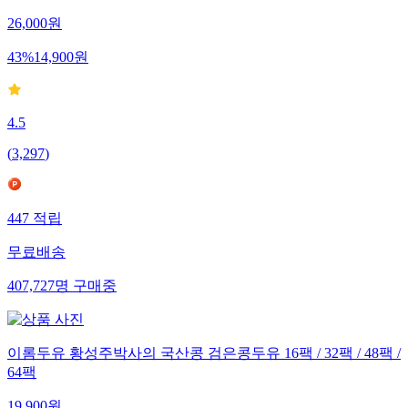
26,000
원
43
%
14,900
원
4.5
(
3,297
)
447
적립
무료배송
407,727
명
구매중
이롬두유 황성주박사의 국산콩 검은콩두유 16팩 / 32팩 / 48팩 /
64팩
19,900
원