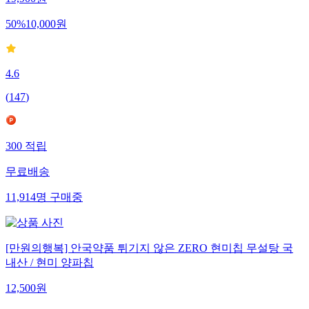
50
%
10,000
원
4.6
(
147
)
300
적립
무료배송
11,914
명
구매중
[만원의행복] 안국약품 튀기지 않은 ZERO 현미칩 무설탕 국
내산 / 현미 양파칩
12,500
원