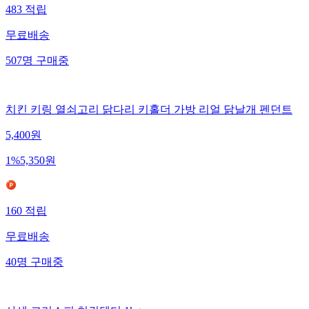
483
적립
무료배송
507
명
구매중
치킨 키링 열쇠고리 닭다리 키홀더 가방 리얼 닭날개 펜던트
5,400
원
1
%
5,350
원
160
적립
무료배송
40
명
구매중