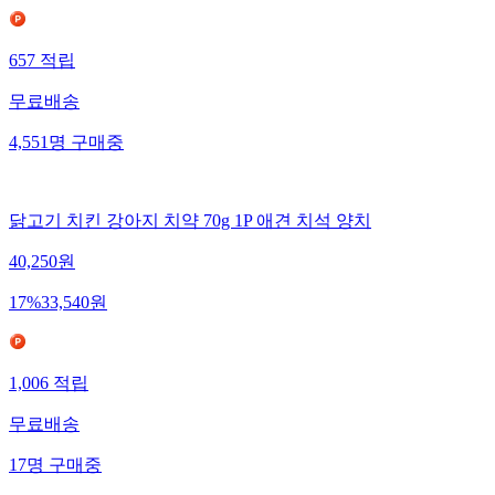
657
적립
무료배송
4,551
명
구매중
닭고기 치킨 강아지 치약 70g 1P 애견 치석 양치
40,250
원
17
%
33,540
원
1,006
적립
무료배송
17
명
구매중