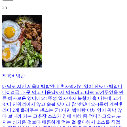
25
제육비빔밥
배달로 시킨 제육비빔밥인데 혼자먹기엔 양이 진짜 대박입니
다;; 결국 다 못 먹고 다음날까지 먹으려고 따로 남겨두었을 만
큼 혜자로운 양이에요! 뚜껑 열자마자 불향이 훅 나는데 고기
맛이 인위적이지 않고 숯불 맛이라 참 맛있네요~!특히 계란후
라이 2개 올려주는 센스는 굳!! ​다만 밥이랑 야채 양이 워낙 많
다 보니까 기본 고추장 소스가 양에 비해 좀 적더라고요ㅠ.ㅠ
저는 싱거운 것보다 매콤하게 먹는 걸 좋아해서 소스를 직접