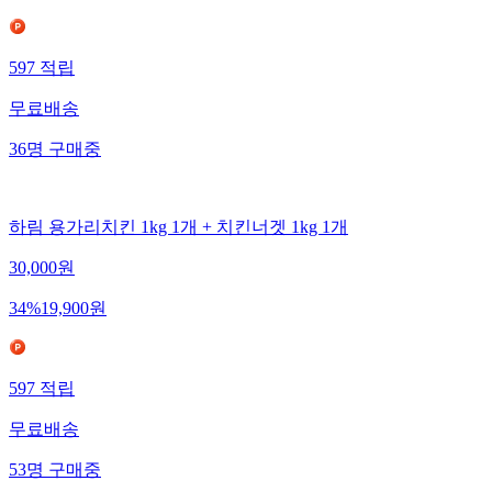
597
적립
무료배송
36
명
구매중
하림 용가리치킨 1kg 1개 + 치킨너겟 1kg 1개
30,000
원
34
%
19,900
원
597
적립
무료배송
53
명
구매중