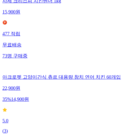
사세 크리스피 치킨텐더 1kg
15,900
원
477
적립
무료배송
73
명
구매중
아크로펫 고양이간식 츄르 대용량 참치 연어 치킨 60개입
22,900
원
35
%
14,900
원
5.0
(
3
)