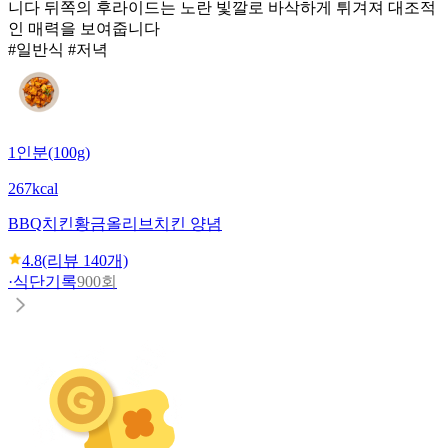
니다 뒤쪽의 후라이드는 노란 빛깔로 바삭하게 튀겨져 대조적
인 매력을 보여줍니다
#일반식 #저녁
1인분(100g)
267kcal
BBQ치킨
황금올리브치킨 양념
4.8
(리뷰
140
개)
·
식단기록
900회