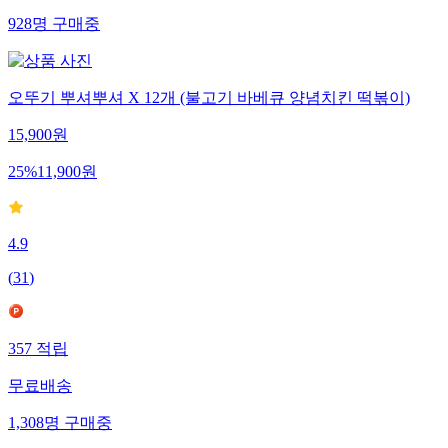
928
명
구매중
오뚜기 뿌셔뿌셔 X 12개 (불고기 바베큐 양념치킨 떡볶이)
15,900
원
25
%
11,900
원
4.9
(
31
)
357
적립
무료배송
1,308
명
구매중