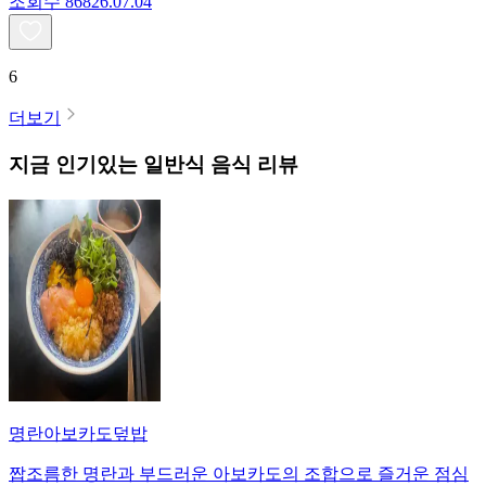
조회수
868
26.07.04
6
더보기
지금 인기있는
일반식
음식 리뷰
명란아보카도덮밥
짭조름한 명란과 부드러운 아보카도의 조합으로 즐거운 점심