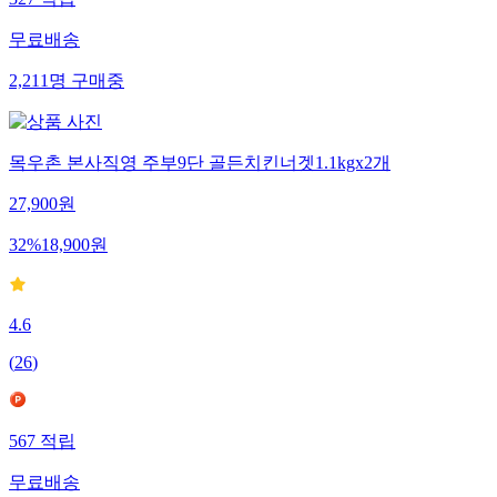
327
적립
무료배송
2,211
명
구매중
목우촌 본사직영 주부9단 골든치킨너겟1.1kgx2개
27,900
원
32
%
18,900
원
4.6
(
26
)
567
적립
무료배송