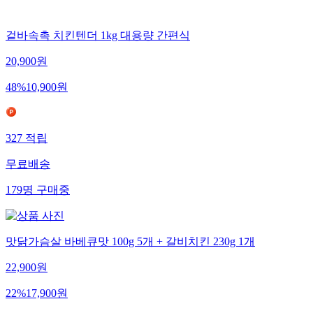
겉바속촉 치킨텐더 1kg 대용량 간편식
20,900
원
48
%
10,900
원
327
적립
무료배송
179
명
구매중
맛닭가슴살 바베큐맛 100g 5개 + 갈비치킨 230g 1개
22,900
원
22
%
17,900
원