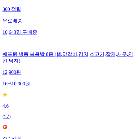
300
적립
무료배송
10,643
명
구매중
쉐프원 냉동 볶음밥 8종 (햄,닭갈비,김치,소고기,잡채,새우,치
킨,낙지)
12,900
원
16
%
10,900
원
4.6
(
57
)