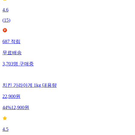
4.6
(
15
)
687
적립
무료배송
3,703
명
구매중
치킨 가라아게 1kg 대용량
22,900
원
44
%
12,900
원
4.5