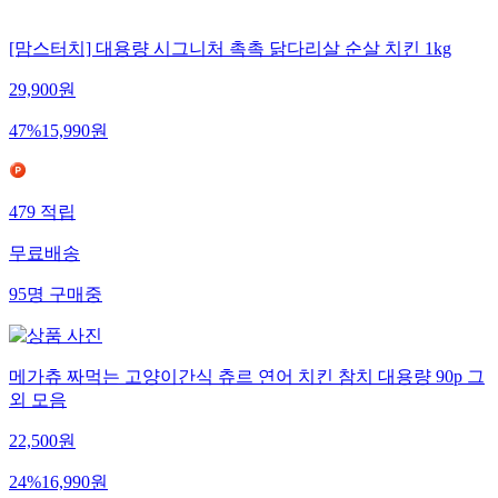
[맘스터치] 대용량 시그니처 촉촉 닭다리살 순살 치킨 1kg
29,900
원
47
%
15,990
원
479
적립
무료배송
95
명
구매중
메가츄 짜먹는 고양이간식 츄르 연어 치킨 참치 대용량 90p 그
외 모음
22,500
원
24
%
16,990
원