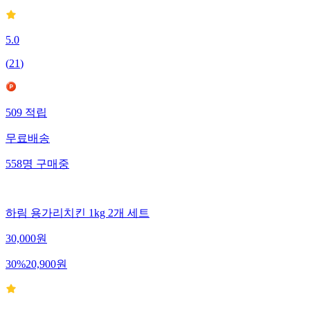
5.0
(
21
)
509
적립
무료배송
558
명
구매중
하림 용가리치킨 1kg 2개 세트
30,000
원
30
%
20,900
원