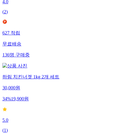
4.0
(
2
)
627
적립
무료배송
136
명
구매중
하림 치킨너겟 1kg 2개 세트
30,000
원
34
%
19,900
원
5.0
(
1
)