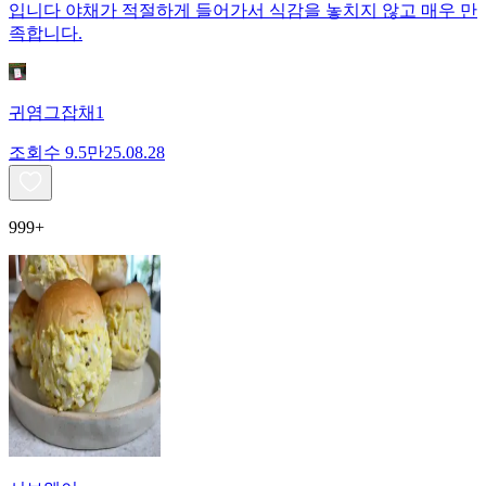
입니다 야채가 적절하게 들어가서 식감을 놓치지 않고 매우 만
족합니다.
귀염그잡채1
조회수
9.5만
25.08.28
999+