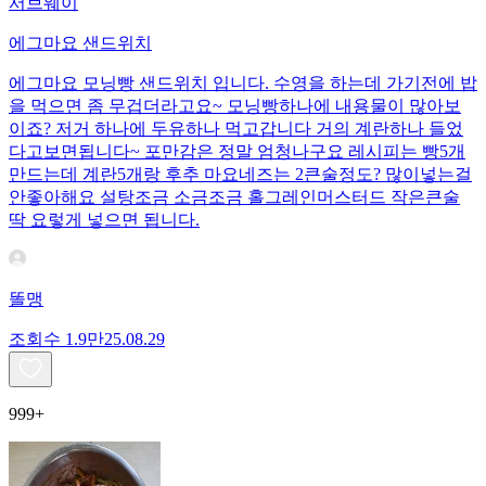
서브웨이
에그마요 샌드위치
에그마요 모닝빵 샌드위치 입니다. 수영을 하는데 가기전에 밥
을 먹으면 좀 무겁더라고요~ 모닝빵하나에 내용물이 많아보
이죠? 저거 하나에 두유하나 먹고갑니다 거의 계란하나 들었
다고보면됩니다~ 포만감은 정말 엄청나구요 레시피는 빵5개
만드는데 계란5개랑 후추 마요네즈는 2큰술정도? 많이넣는걸
안좋아해요 설탕조금 소금조금 홀그레인머스터드 작은큰술
딱 요렇게 넣으면 됩니다.
똘맹
조회수
1.9만
25.08.29
999+