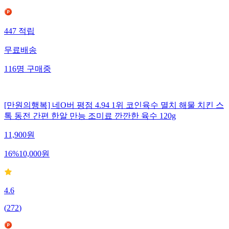
447
적립
무료배송
116
명
구매중
[만원의행복] 네O버 평점 4.94 1위 코인육수 멸치 해물 치킨 스
톡 동전 간편 한알 만능 조미료 깐깐한 육수 120g
11,900
원
16
%
10,000
원
4.6
(
272
)