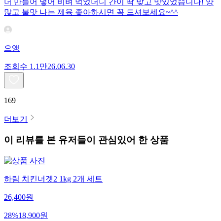
더 만들어 넣어 비벼 먹었더니 간이 딱 맞고 맛있었습니다! 양
많고 불맛 나는 제육 좋아하시면 꼭 드셔보세요~^^
으앵
조회수
1.1만
26.06.30
169
더보기
이 리뷰를 본 유저들이 관심있어 한 상품
하림 치킨너겟2 1kg 2개 세트
26,400
원
28
%
18,900
원