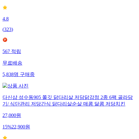
4.8
(
323
)
567
적립
무료배송
5,838
명
구매중
다신샵 성수동905 쫄깃 닭다리살 저당닭강정 2종 6팩 골라담
기/ 식단관리 저당간식 닭다리살순살 매콤 달콤 저당치킨
27,000
원
15
%
22,900
원