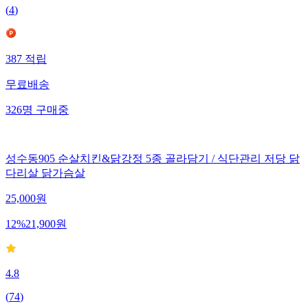
(
4
)
387
적립
무료배송
326
명
구매중
성수동905 순살치킨&닭강정 5종 골라담기 / 식단관리 저당 닭
다리살 닭가슴살
25,000
원
12
%
21,900
원
4.8
(
74
)