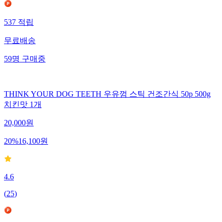
537
적립
무료배송
59
명
구매중
THINK YOUR DOG TEETH 우유껌 스틱 건조간식 50p 500g
치킨맛 1개
20,000
원
20
%
16,100
원
4.6
(
25
)