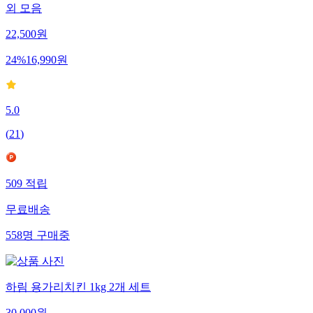
외 모음
22,500
원
24
%
16,990
원
5.0
(
21
)
509
적립
무료배송
558
명
구매중
하림 용가리치킨 1kg 2개 세트