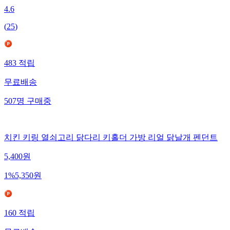
4.6
(
25
)
483
적립
무료배송
507
명
구매중
치킨 키링 열쇠고리 닭다리 키홀더 가방 리얼 닭날개 펜던트
5,400
원
1
%
5,350
원
160
적립