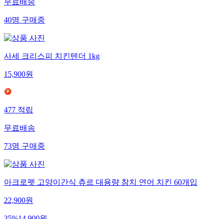
무료배송
40
명
구매중
사세 크리스피 치킨텐더 1kg
15,900
원
477
적립
무료배송
73
명
구매중
아크로펫 고양이간식 츄르 대용량 참치 연어 치킨 60개입
22,900
원