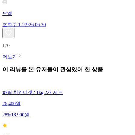
으앵
조회수
1.1만
26.06.30
170
더보기
이 리뷰를 본 유저들이 관심있어 한 상품
하림 치킨너겟2 1kg 2개 세트
26,400
원
28
%
18,900
원