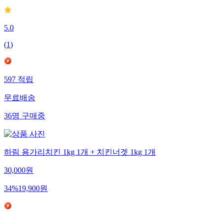
5.0
(
1
)
597
적립
무료배송
36
명
구매중
하림 용가리치킨 1kg 1개 + 치킨너겟 1kg 1개
30,000
원
34
%
19,900
원