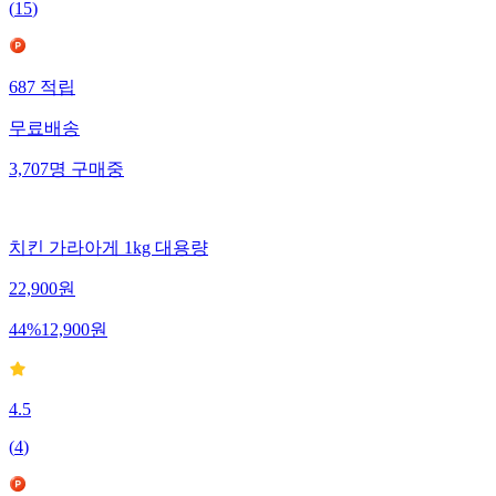
(
15
)
687
적립
무료배송
3,707
명
구매중
치킨 가라아게 1kg 대용량
22,900
원
44
%
12,900
원
4.5
(
4
)