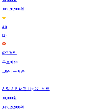
30,000
원
30
%
20,900
원
4.0
(
2
)
627
적립
무료배송
136
명
구매중
하림 치킨너겟 1kg 2개 세트
30,000
원
34
%
19,900
원