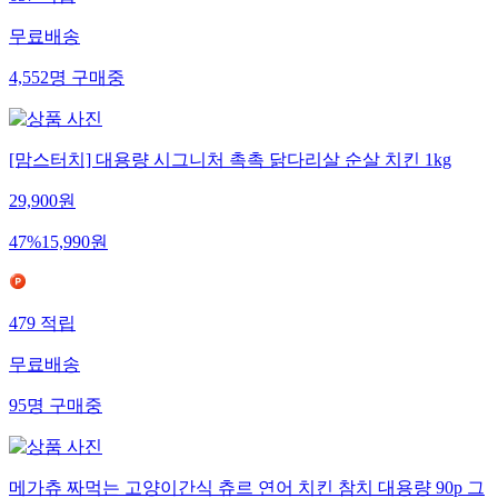
657
적립
무료배송
4,552
명
구매중
[맘스터치] 대용량 시그니처 촉촉 닭다리살 순살 치킨 1kg
29,900
원
47
%
15,990
원
479
적립
무료배송
95
명
구매중
메가츄 짜먹는 고양이간식 츄르 연어 치킨 참치 대용량 90p 그