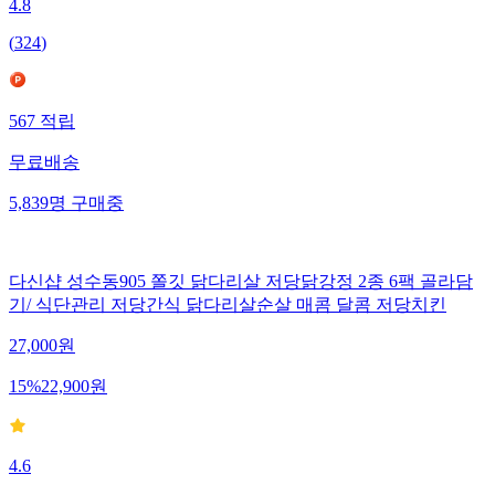
4.8
(
324
)
567
적립
무료배송
5,839
명
구매중
다신샵 성수동905 쫄깃 닭다리살 저당닭강정 2종 6팩 골라담
기/ 식단관리 저당간식 닭다리살순살 매콤 달콤 저당치킨
27,000
원
15
%
22,900
원
4.6