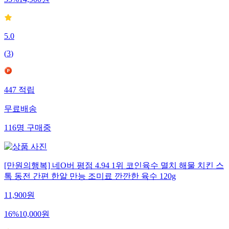
35
%
14,900
원
5.0
(
3
)
447
적립
무료배송
116
명
구매중
[만원의행복] 네O버 평점 4.94 1위 코인육수 멸치 해물 치킨 스
톡 동전 간편 한알 만능 조미료 깐깐한 육수 120g
11,900
원
16
%
10,000
원