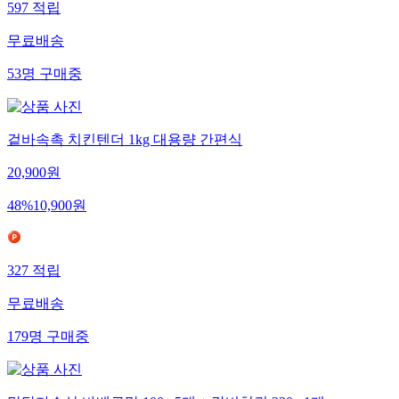
597
적립
무료배송
53
명
구매중
겉바속촉 치킨텐더 1kg 대용량 간편식
20,900
원
48
%
10,900
원
327
적립
무료배송
179
명
구매중