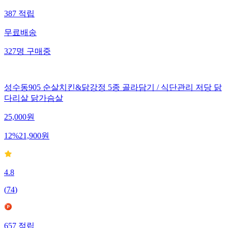
387
적립
무료배송
327
명
구매중
성수동905 순살치킨&닭강정 5종 골라담기 / 식단관리 저당 닭
다리살 닭가슴살
25,000
원
12
%
21,900
원
4.8
(
74
)