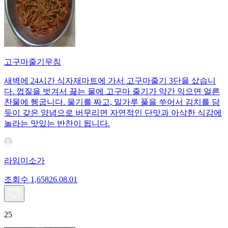
고구마줄기무침
새벽에 24시간 식자재마트에 가서 고구마줄기 3단을 샀습니
다. 껍질을 벗겨서 끓는 물에 고구마 줄기가 약간 익으면 얼른
찬물에 헹굽니다. 물기를 짜고, 밀가루 풀을 쑤어서 김치를 담
듯이 갖은 양념으로 버무리면 자연적인 단맛과 아삭한 식감에
놀라는 맛있는 반찬이 됩니다.
라임미소가
조회수
1,658
26.08.01
25