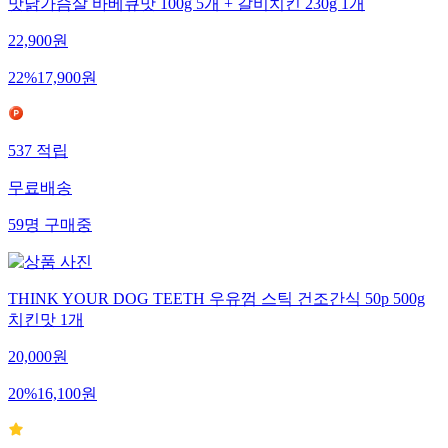
맛닭가슴살 바베큐맛 100g 5개 + 갈비치킨 230g 1개
22,900
원
22
%
17,900
원
537
적립
무료배송
59
명
구매중
THINK YOUR DOG TEETH 우유껌 스틱 건조간식 50p 500g
치킨맛 1개
20,000
원
20
%
16,100
원