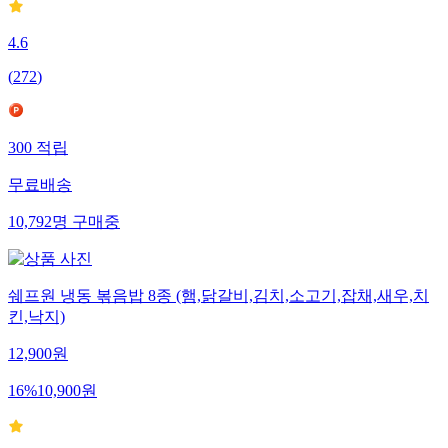
4.6
(
272
)
300
적립
무료배송
10,792
명
구매중
쉐프원 냉동 볶음밥 8종 (햄,닭갈비,김치,소고기,잡채,새우,치
킨,낙지)
12,900
원
16
%
10,900
원