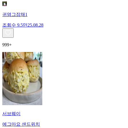
귀염그잡채1
조회수
9.5만
25.08.28
999+
서브웨이
에그마요 샌드위치