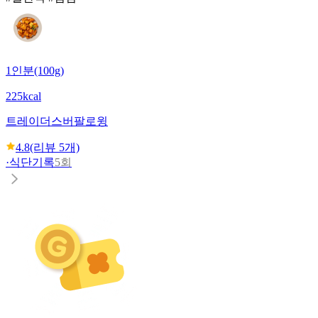
1인분(100g)
225kcal
트레이더스
버팔로윙
4.8
(리뷰
5
개)
·
식단기록
5회