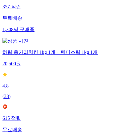
357
적립
무료배송
1,308
명
구매중
하림 용가리치킨 1kg 1개 + 텐더스틱 1kg 1개
20,500
원
4.8
(
33
)
615
적립
무료배송