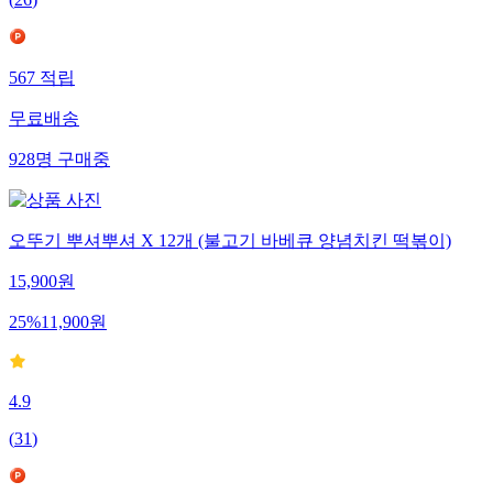
(
26
)
567
적립
무료배송
928
명
구매중
오뚜기 뿌셔뿌셔 X 12개 (불고기 바베큐 양념치킨 떡볶이)
15,900
원
25
%
11,900
원
4.9
(
31
)