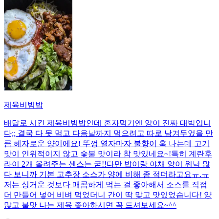
제육비빔밥
배달로 시킨 제육비빔밥인데 혼자먹기엔 양이 진짜 대박입니
다;; 결국 다 못 먹고 다음날까지 먹으려고 따로 남겨두었을 만
큼 혜자로운 양이에요! 뚜껑 열자마자 불향이 훅 나는데 고기
맛이 인위적이지 않고 숯불 맛이라 참 맛있네요~!특히 계란후
라이 2개 올려주는 센스는 굳!! ​다만 밥이랑 야채 양이 워낙 많
다 보니까 기본 고추장 소스가 양에 비해 좀 적더라고요ㅠ.ㅠ
저는 싱거운 것보다 매콤하게 먹는 걸 좋아해서 소스를 직접
더 만들어 넣어 비벼 먹었더니 간이 딱 맞고 맛있었습니다! 양
많고 불맛 나는 제육 좋아하시면 꼭 드셔보세요~^^