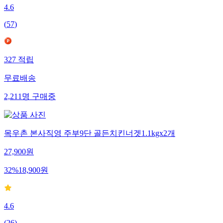
4.6
(
57
)
327
적립
무료배송
2,211
명
구매중
목우촌 본사직영 주부9단 골든치킨너겟1.1kgx2개
27,900
원
32
%
18,900
원
4.6