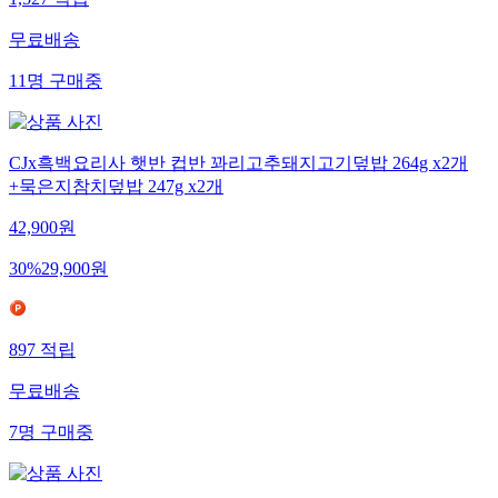
무료배송
11
명
구매중
CJx흑백요리사 햇반 컵반 꽈리고추돼지고기덮밥 264g x2개
+묵은지참치덮밥 247g x2개
42,900
원
30
%
29,900
원
897
적립
무료배송
7
명
구매중