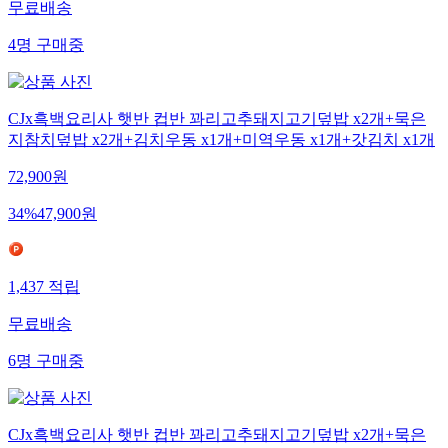
무료배송
4
명
구매중
CJx흑백요리사 햇반 컵반 꽈리고추돼지고기덮밥 x2개+묵은
지참치덮밥 x2개+김치우동 x1개+미역우동 x1개+갓김치 x1개
72,900
원
34
%
47,900
원
1,437
적립
무료배송
6
명
구매중
CJx흑백요리사 햇반 컵반 꽈리고추돼지고기덮밥 x2개+묵은