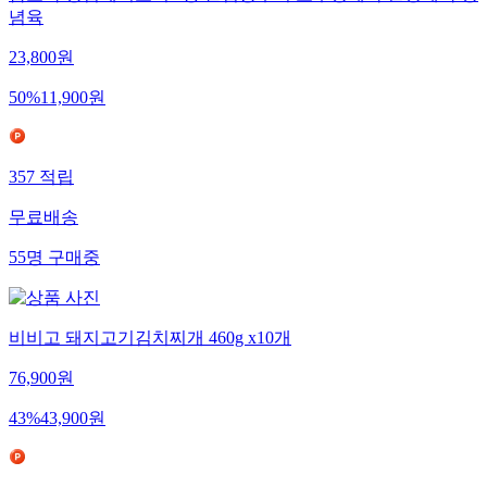
념육
23,800
원
50
%
11,900
원
357
적립
무료배송
55
명
구매중
비비고 돼지고기김치찌개 460g x10개
76,900
원
43
%
43,900
원