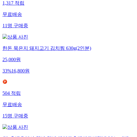
1,317
적립
무료배송
11
명
구매중
한돈 묵은지 돼지고기 김치찜 630g(2인분)
25,000
원
33
%
16,800
원
504
적립
무료배송
15
명
구매중