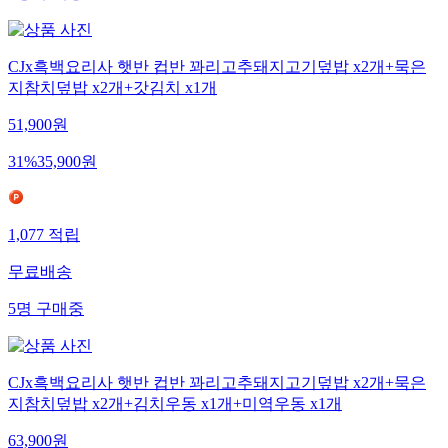
CJx흑백요리사 햇반 컵반 꽈리고추돼지고기덮밥 x2개+묵은
지참치덮밥 x2개+갓김치 x1개
51,900
원
31
%
35,900
원
1,077
적립
무료배송
5
명
구매중
CJx흑백요리사 햇반 컵반 꽈리고추돼지고기덮밥 x2개+묵은
지참치덮밥 x2개+김치우동 x1개+미역우동 x1개
63,900
원