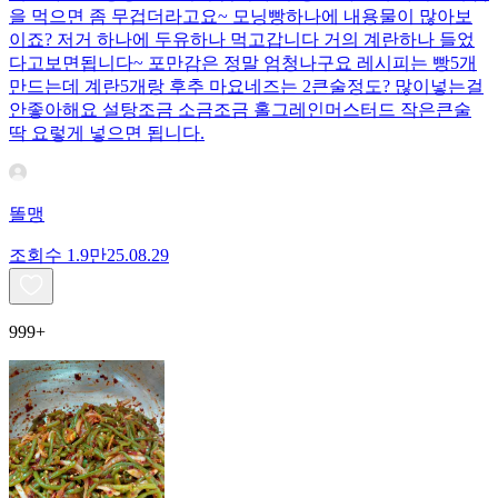
을 먹으면 좀 무겁더라고요~ 모닝빵하나에 내용물이 많아보
이죠? 저거 하나에 두유하나 먹고갑니다 거의 계란하나 들었
다고보면됩니다~ 포만감은 정말 엄청나구요 레시피는 빵5개
만드는데 계란5개랑 후추 마요네즈는 2큰술정도? 많이넣는걸
안좋아해요 설탕조금 소금조금 홀그레인머스터드 작은큰술
딱 요렇게 넣으면 됩니다.
똘맹
조회수
1.9만
25.08.29
999+