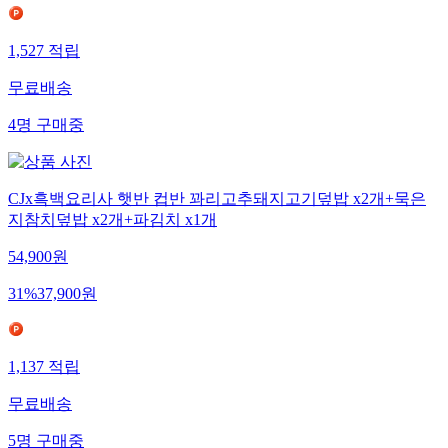
1,527
적립
무료배송
4
명
구매중
CJx흑백요리사 햇반 컵반 꽈리고추돼지고기덮밥 x2개+묵은
지참치덮밥 x2개+파김치 x1개
54,900
원
31
%
37,900
원
1,137
적립
무료배송
5
명
구매중