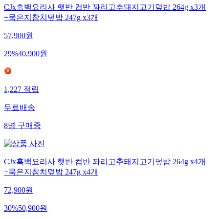
CJx흑백요리사 햇반 컵반 꽈리고추돼지고기덮밥 264g x3개
+묵은지참치덮밥 247g x3개
57,900
원
29
%
40,900
원
1,227
적립
무료배송
8
명
구매중
CJx흑백요리사 햇반 컵반 꽈리고추돼지고기덮밥 264g x4개
+묵은지참치덮밥 247g x4개
72,900
원
30
%
50,900
원