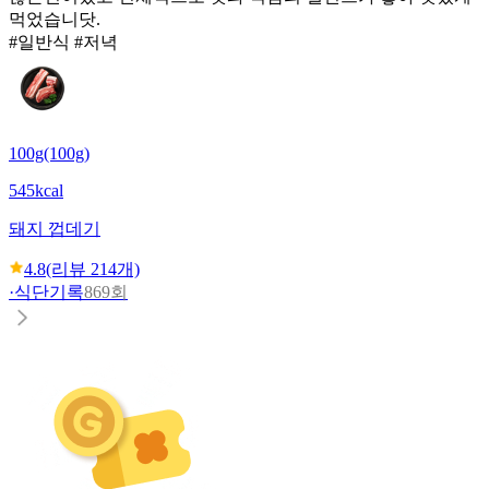
먹었습니닷.
#일반식 #저녁
100g(100g)
545kcal
돼지 껍데기
4.8
(리뷰
214
개)
·
식단기록
869회