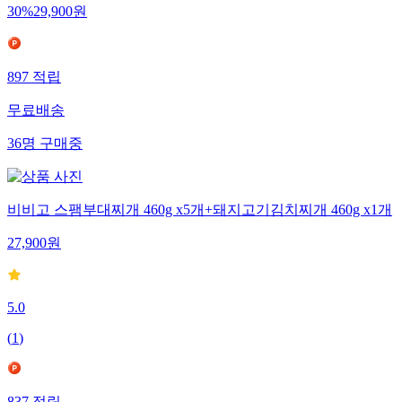
30
%
29,900
원
897
적립
무료배송
36
명
구매중
비비고 스팸부대찌개 460g x5개+돼지고기김치찌개 460g x1개
27,900
원
5.0
(
1
)
837
적립