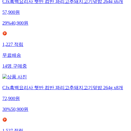
CJx흑백요리사 햇반 컵반 꽈리고추돼지고기덮밥 264g x6개
57,900
원
29
%
40,900
원
1,227
적립
무료배송
14
명
구매중
CJx흑백요리사 햇반 컵반 꽈리고추돼지고기덮밥 264g x8개
72,900
원
30
%
50,900
원
1,527
적립