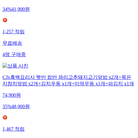
34
%
41,900
원
1,257
적립
무료배송
4
명
구매중
CJx흑백요리사 햇반 컵반 꽈리고추돼지고기덮밥 x2개+묵은
지참치덮밥 x2개+김치우동 x1개+미역우동 x1개+파김치 x1개
74,900
원
35
%
48,900
원
1,467
적립