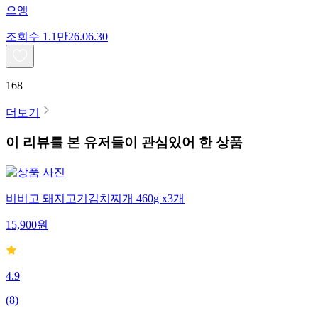
으앵
조회수
1.1만
26.06.30
168
더보기
이 리뷰를 본 유저들이 관심있어 한 상품
비비고 돼지고기김치찌개 460g x3개
15,900
원
4.9
(
8
)