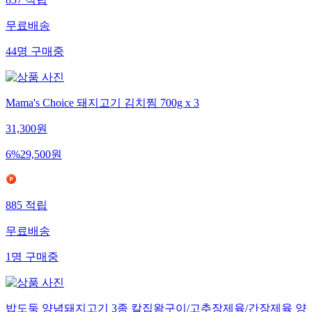
무료배송
44
명
구매중
Mama's Choice 돼지고기 김치찜 700g x 3
31,300
원
6
%
29,500
원
885
적립
무료배송
1
명
구매중
밥도둑 양념돼지고기 3종 칼집왕구이/고추장제육/간장제육 양