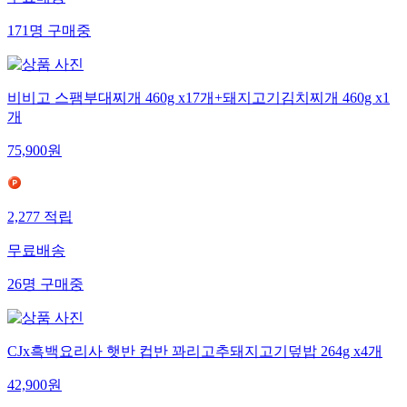
171
명
구매중
비비고 스팸부대찌개 460g x17개+돼지고기김치찌개 460g x1
개
75,900
원
2,277
적립
무료배송
26
명
구매중
CJx흑백요리사 햇반 컵반 꽈리고추돼지고기덮밥 264g x4개
42,900
원