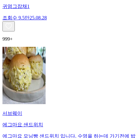
귀염그잡채1
조회수
9.5만
25.08.28
999+
서브웨이
에그마요 샌드위치
에그마요 모닝빵 샌드위치 입니다. 수영을 하는데 가기전에 밥