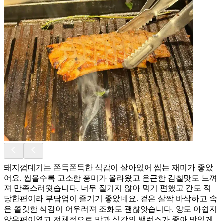
돼지껍데기는 쫀득쫀득한 식감이 살아있어 씹는 재미가 좋았
어요. 씹을수록 고소한 풍미가 올라왔고 은근한 감칠맛도 느껴
져 만족스러웟습니다. 너무 질기지 않아 먹기 편했고 간도 적
당한편이라 부담업이 즐기기 좋았네요. 겉은 살짝 바삭하고 속
은 쫄깃한 식감이 어우러져 조화도 괜찮앗습니다. 양도 아쉽지
않은편이였고 전체적으로 맛과 식감의 밸런스가 좋아 맛있게