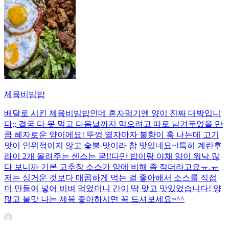
제육비빔밥
배달로 시킨 제육비빔밥인데 혼자먹기엔 양이 진짜 대박입니
다;; 결국 다 못 먹고 다음날까지 먹으려고 따로 남겨두었을 만
큼 혜자로운 양이에요! 뚜껑 열자마자 불향이 훅 나는데 고기
맛이 인위적이지 않고 숯불 맛이라 참 맛있네요~!특히 계란후
라이 2개 올려주는 센스는 굳!! ​다만 밥이랑 야채 양이 워낙 많
다 보니까 기본 고추장 소스가 양에 비해 좀 적더라고요ㅠ.ㅠ
저는 싱거운 것보다 매콤하게 먹는 걸 좋아해서 소스를 직접
더 만들어 넣어 비벼 먹었더니 간이 딱 맞고 맛있었습니다! 양
많고 불맛 나는 제육 좋아하시면 꼭 드셔보세요~^^