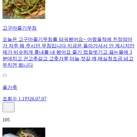
고구마줄기무침
오늘은 고구마줄기무침를 담궈봤어요~ 어렸을적에 친정엄마
가 자주 해 주시던 무침입니다 지금은 돌아가셔서 안 계시지만
제가 비슷하게 훙내를 내 봤어요 줄기 껍질벗기고 끓는물에 3
분데치고 건고추갈고 고춧가루,마늘,젓갈,깨,매실청조금.넘고
무치면 됩니다
울가족
조회수
1.1만
26.07.07
105