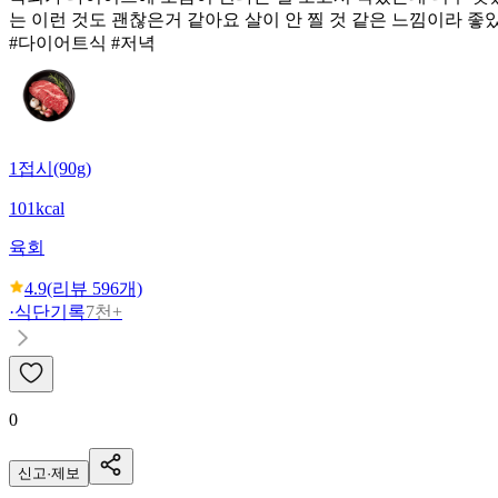
는 이런 것도 괜찮은거 같아요 살이 안 찔 것 같은 느낌이라 
#다이어트식 #저녁
1접시(90g)
101kcal
육회
4.9
(리뷰
596
개)
·
식단기록
7천+
0
신고·제보