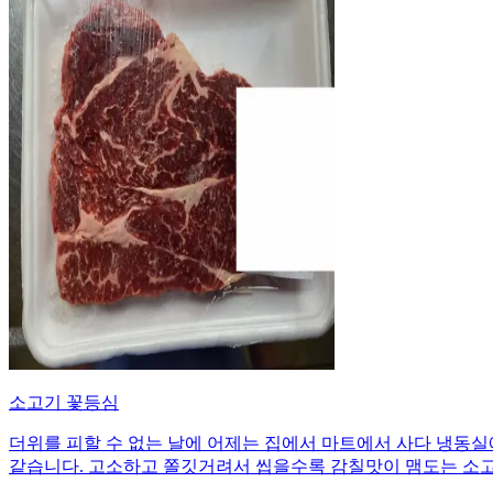
소고기 꽃등심
더위를 피할 수 없는 날에 어제는 집에서 마트에서 사다 냉동실
같습니다. 고소하고 쫄깃거려서 씹을수록 감칠맛이 맴도는 소