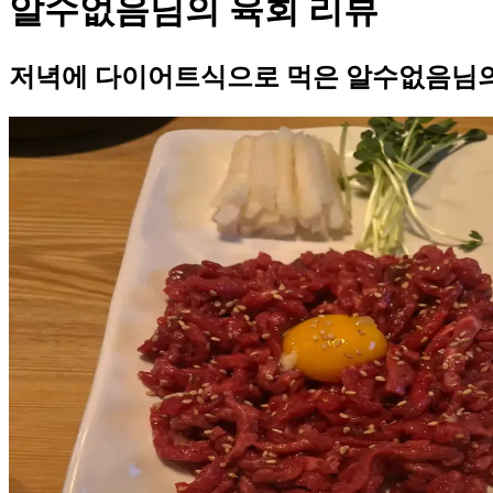
알수없음님의 육회 리뷰
저녁에 다이어트식으로 먹은 알수없음님의