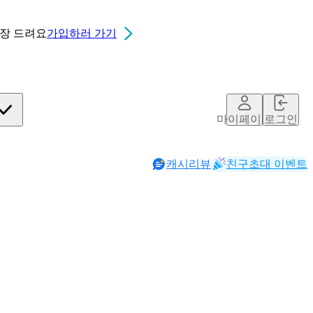
0장
드려요
가입하러 가기
마이페이지
로그인
캐시리뷰
친구초대 이벤트