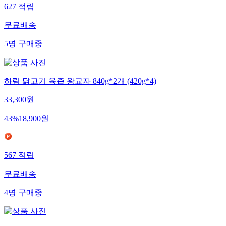
627
적립
무료배송
5
명
구매중
하림 닭고기 육즙 왕교자 840g*2개 (420g*4)
33,300
원
43
%
18,900
원
567
적립
무료배송
4
명
구매중