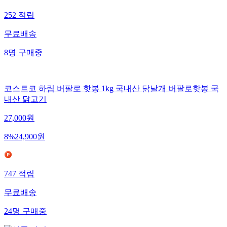
252
적립
무료배송
8
명
구매중
코스트코 하림 버팔로 핫봉 1kg 국내산 닭날개 버팔로핫봉 국
내산 닭고기
27,000
원
8
%
24,900
원
747
적립
무료배송
24
명
구매중