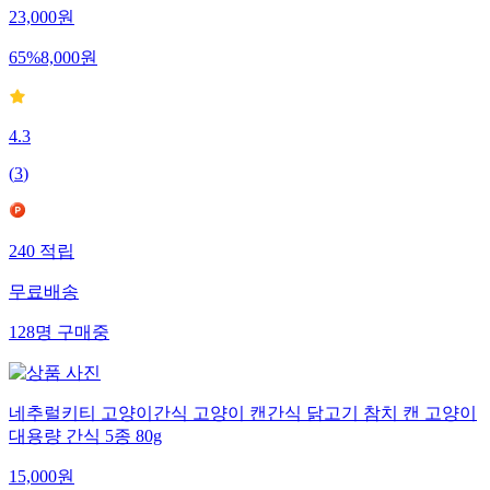
23,000
원
65
%
8,000
원
4.3
(
3
)
240
적립
무료배송
128
명
구매중
네추럴키티 고양이간식 고양이 캔간식 닭고기 참치 캔 고양이
대용량 간식 5종 80g
15,000
원