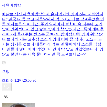
제육비빔밥
배달로 시킨 제육비빔밥인데 혼자먹기엔 양이 진짜 대박입니
다;; 결국 다 못 먹고 다음날까지 먹으려고 따로 남겨두었을 만
큼 혜자로운 양이에요! 뚜껑 열자마자 불향이 훅 나는데 고기
맛이 인위적이지 않고 숯불 맛이라 참 맛있네요~!특히 계란후
라이 2개 올려주는 센스는 굳!! ​다만 밥이랑 야채 양이 워낙 많
다 보니까 기본 고추장 소스가 양에 비해 좀 적더라고요ㅠ.ㅠ
저는 싱거운 것보다 매콤하게 먹는 걸 좋아해서 소스를 직접
더 만들어 넣어 비벼 먹었더니 간이 딱 맞고 맛있었습니다! 양
많고 불맛 나는 제육 좋아하시면 꼭 드셔보세요~^^
으앵
조회수
1.2만
26.06.30
186