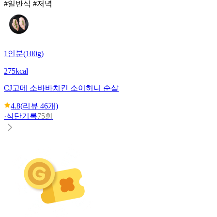
#일반식 #저녁
1인분(100g)
275kcal
CJ
고메 소바바치킨 소이허니 순살
4.8
(리뷰
46
개)
·
식단기록
75회