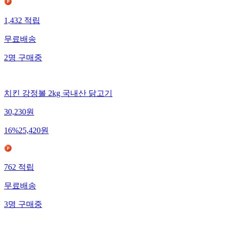
1,432
적립
무료배송
2
명
구매중
치킨 강정볼 2kg 국내산 닭고기
30,230
원
16
%
25,420
원
762
적립
무료배송
3
명
구매중