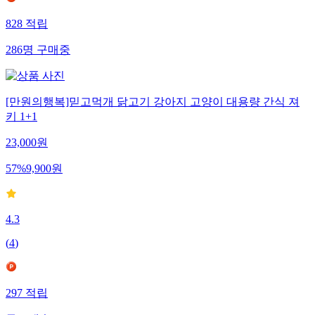
828
적립
286
명
구매중
[만원의행복]믿고먹개 닭고기 강아지 고양이 대용량 간식 져
키 1+1
23,000
원
57
%
9,900
원
4.3
(
4
)
297
적립