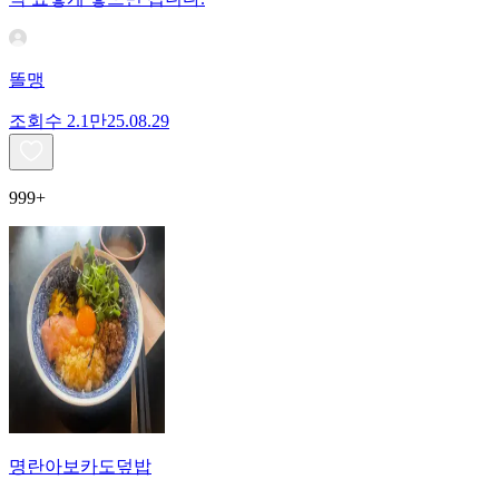
똘맹
조회수
2.1만
25.08.29
999+
명란아보카도덮밥