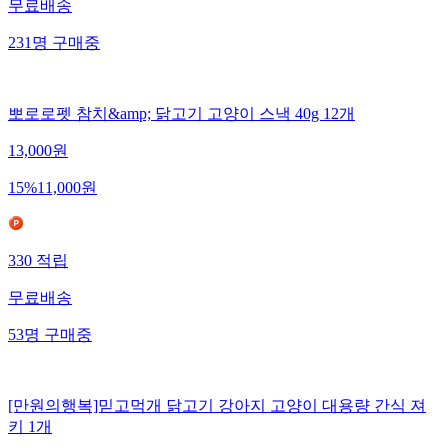
무료배송
231
명
구매중
뽀로로펫 참치&amp; 닭고기 고양이 스낵 40g 12개
13,000
원
15
%
11,000
원
330
적립
무료배송
53
명
구매중
[만원의행복]믿고먹개 닭고기 강아지 고양이 대용량 간식 져
키 1개