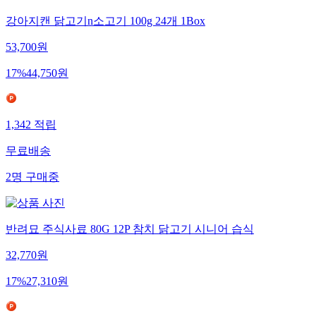
강아지캔 닭고기n소고기 100g 24개 1Box
53,700
원
17
%
44,750
원
1,342
적립
무료배송
2
명
구매중
반려묘 주식사료 80G 12P 참치 닭고기 시니어 습식
32,770
원
17
%
27,310
원