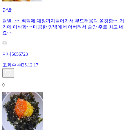
닭발
닭발.. ~~ 뼈닭에 대창까지들어가서 부드러움과 쫄깃함~~ 거
기에 아삭함~~ 매콤한 양념에 베어버려서 술안 주로 최고 네
요~~
지니5656723
조회수
44
25.12.17
0