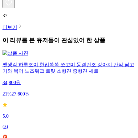
37
더보기
이 리뷰를 본 유저들이 관심있어 한 상품
펫생각 하루조이 한입쏙쏙 쪼꼬미 동결건조 강아지 간식 닭고
기와 북어 노즈워크 트릿 소형견 중형견 세트
34,800
원
21
%
27,600
원
5.0
(
3
)