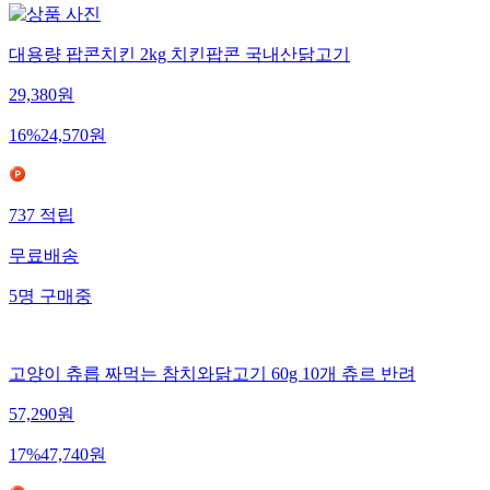
대용량 팝콘치킨 2kg 치킨팝콘 국내산닭고기
29,380
원
16
%
24,570
원
737
적립
무료배송
5
명
구매중
고양이 츄릅 짜먹는 참치와닭고기 60g 10개 츄르 반려
57,290
원
17
%
47,740
원