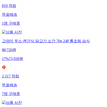
819
적립
무료배송
1
명
구매중
고양이 무스 캔간식 닭고기 소간 70g 24P 통조림 습식
88,720
원
17
%
73,930
원
2,217
적립
무료배송
7
명
구매중