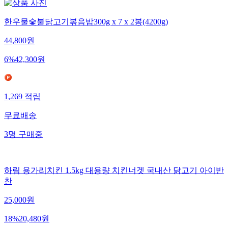
한우물숯불닭고기볶음밥300g x 7 x 2봉(4200g)
44,800
원
6
%
42,300
원
1,269
적립
무료배송
3
명
구매중
하림 용가리치킨 1.5kg 대용량 치킨너겟 국내산 닭고기 아이반
찬
25,000
원
18
%
20,480
원