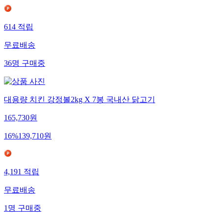
614
적립
무료배송
36
명
구매중
대용량 치킨 강정볼2kg X 7봉 국내산 닭고기
165,730
원
16
%
139,710
원
4,191
적립
무료배송
1
명
구매중