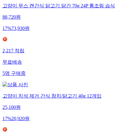
고양이 무스 캔간식 닭고기 닭간 70g 24P 통조림 습식
88,720
원
17
%
73,930
원
2,217
적립
무료배송
5
명
구매중
고양이 치석 제거 간식 참치/닭고기 40g 12개입
25,100
원
17
%
20,920
원