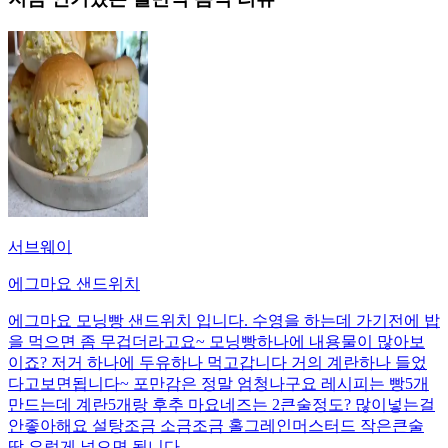
서브웨이
에그마요 샌드위치
에그마요 모닝빵 샌드위치 입니다. 수영을 하는데 가기전에 밥
을 먹으면 좀 무겁더라고요~ 모닝빵하나에 내용물이 많아보
이죠? 저거 하나에 두유하나 먹고갑니다 거의 계란하나 들었
다고보면됩니다~ 포만감은 정말 엄청나구요 레시피는 빵5개
만드는데 계란5개랑 후추 마요네즈는 2큰술정도? 많이넣는걸
안좋아해요 설탕조금 소금조금 홀그레인머스터드 작은큰술
딱 요렇게 넣으면 됩니다.