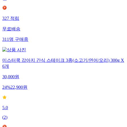
327
적립
무료배송
311
명
구매중
미스터쿡 강아지 간식 스테이크 3종(소고기/연어/오리) 300g X
6개
30,000
원
24
%
22,900
원
5.0
(
2
)