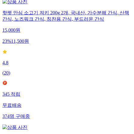
핫펫 안심 소고기 져키 200g 2개, 국내산, 가수분해 간식, 산책
간식, 노즈워크 간식, 칭찬용 간식, 부드러운 간식
15,000
원
23
%
11,500
원
4.8
(
20
)
345
적립
무료배송
374
명
구매중