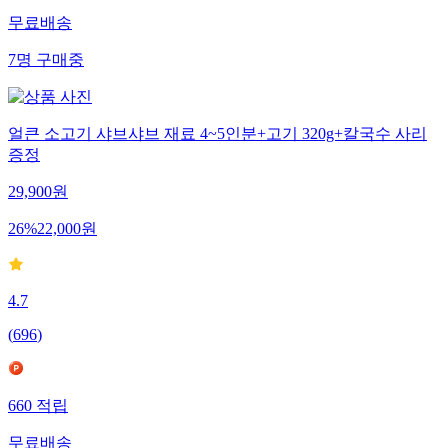
무료배송
7
명
구매중
얼큰 소고기 샤브샤브 재료 4~5인분+고기 320g+칼국수 사리
증정
29,900
원
26
%
22,000
원
4.7
(
696
)
660
적립
무료배송