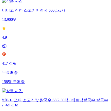
비비고 진한 소고기미역국 500g x3개
13,900
원
4.9
(
9
)
417
적립
무료배송
158
명
구매중
빈타이포타 소고기맛 쌀국수 65G 30팩 / 베트남쌀국수 쌀국수
라면 건면