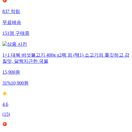
837
적립
무료배송
151
명
구매중
1+1 대복 버섯불고기 400g x2팩 외 (택1) 소고기의 쫄깃하고 감
칠맛, 달짝지근한 국물
15,900
원
31
%
10,900
원
4.6
(
15
)