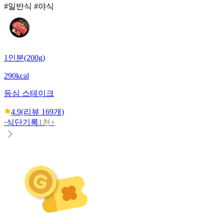
#일반식 #야식
1인분(200g)
290kcal
등심 스테이크
4.9
(리뷰
169
개)
·
식단기록
1천+