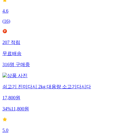
4.6
(
16
)
207
적립
무료배송
316
명
구매중
쇠고기 진미다시 2kg 대용량 소고기다시다
17,800
원
34
%
11,800
원
5.0