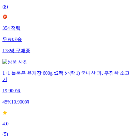
(
8
)
354
적립
무료배송
178
명
구매중
1+1 늘품은 육개장 600g x2팩 外(택1) 국내산 파, 푸짐한 소고
기
19,900
원
45
%
10,900
원
4.0
(
5
)