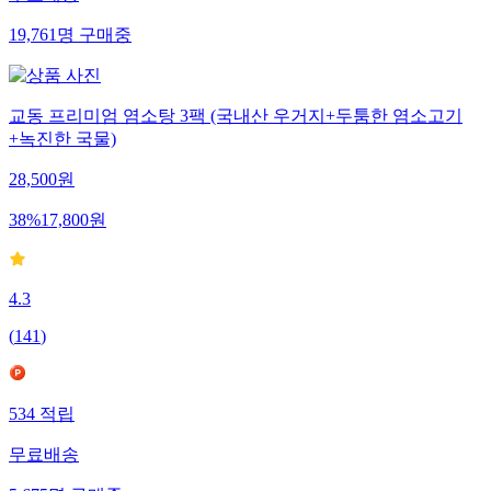
19,761
명
구매중
교동 프리미엄 염소탕 3팩 (국내산 우거지+두툼한 염소고기
+녹진한 국물)
28,500
원
38
%
17,800
원
4.3
(
141
)
534
적립
무료배송