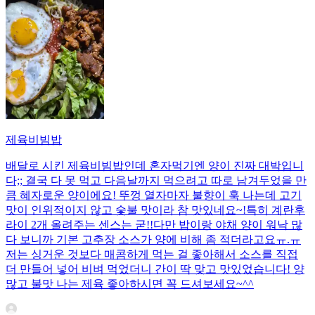
제육비빔밥
배달로 시킨 제육비빔밥인데 혼자먹기엔 양이 진짜 대박입니
다;; 결국 다 못 먹고 다음날까지 먹으려고 따로 남겨두었을 만
큼 혜자로운 양이에요! 뚜껑 열자마자 불향이 훅 나는데 고기
맛이 인위적이지 않고 숯불 맛이라 참 맛있네요~!특히 계란후
라이 2개 올려주는 센스는 굳!! ​다만 밥이랑 야채 양이 워낙 많
다 보니까 기본 고추장 소스가 양에 비해 좀 적더라고요ㅠ.ㅠ
저는 싱거운 것보다 매콤하게 먹는 걸 좋아해서 소스를 직접
더 만들어 넣어 비벼 먹었더니 간이 딱 맞고 맛있었습니다! 양
많고 불맛 나는 제육 좋아하시면 꼭 드셔보세요~^^