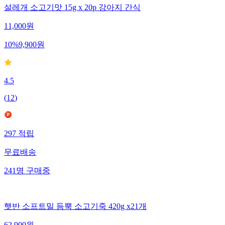
설레개 소고기맛 15g x 20p 강아지 간식
11,000
원
10
%
9,900
원
4.5
(
12
)
297
적립
무료배송
241
명
구매중
햇반 소프트밀 듬뿍 소고기죽 420g x21개