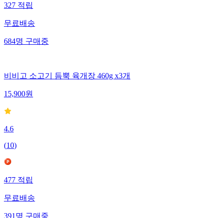
327
적립
무료배송
684
명
구매중
비비고 소고기 듬뿍 육개장 460g x3개
15,900
원
4.6
(
10
)
477
적립
무료배송