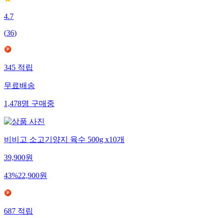
4.7
(
36
)
345
적립
무료배송
1,478
명
구매중
비비고 소고기양지 육수 500g x10개
39,900
원
43
%
22,900
원
687
적립