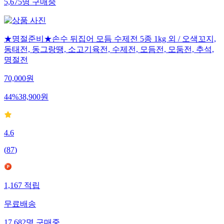
5,675
명
구매중
★명절준비★손수 뒤집어 모듬 수제전 5종 1kg 외 / 오색꼬지,
동태전, 동그랑땡, 소고기육전, 수제전, 모듬전, 모둠전, 추석,
명절전
70,000
원
44
%
38,900
원
4.6
(
87
)
1,167
적립
무료배송
17,682
명
구매중