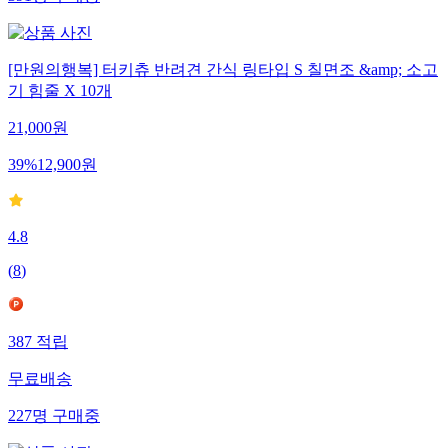
391
명
구매중
[만원의행복] 터키츄 반려견 간식 링타입 S 칠면조 &amp; 소고
기 힘줄 X 10개
21,000
원
39
%
12,900
원
4.8
(
8
)
387
적립
무료배송
227
명
구매중