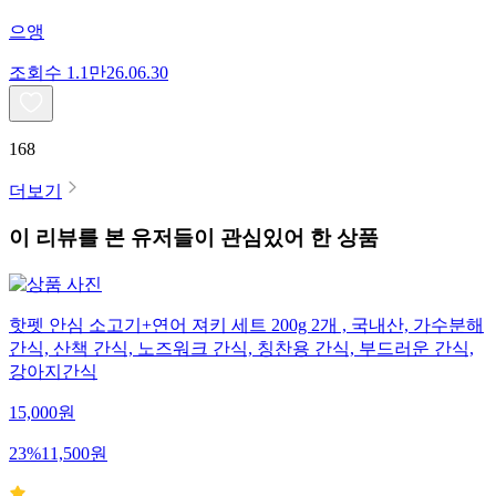
으앵
조회수
1.1만
26.06.30
168
더보기
이 리뷰를 본 유저들이 관심있어 한 상품
핫펫 안심 소고기+연어 져키 세트 200g 2개 , 국내산, 가수분해
간식, 산책 간식, 노즈워크 간식, 칭찬용 간식, 부드러운 간식,
강아지간식
15,000
원
23
%
11,500
원