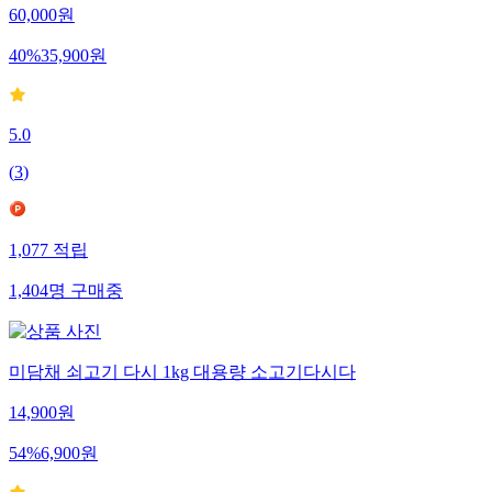
60,000
원
40
%
35,900
원
5.0
(
3
)
1,077
적립
1,404
명
구매중
미담채 쇠고기 다시 1kg 대용량 소고기다시다
14,900
원
54
%
6,900
원