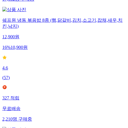
쉐프원 냉동 볶음밥 8종 (햄,닭갈비,김치,소고기,잡채,새우,치
킨,낙지)
12,900
원
16
%
10,900
원
4.6
(
57
)
327
적립
무료배송
2,210
명
구매중