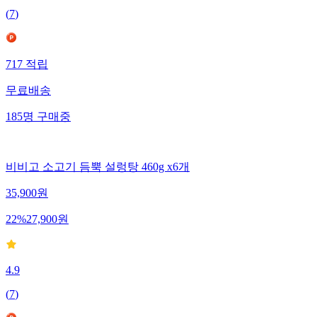
(
7
)
717
적립
무료배송
185
명
구매중
비비고 소고기 듬뿍 설렁탕 460g x6개
35,900
원
22
%
27,900
원
4.9
(
7
)