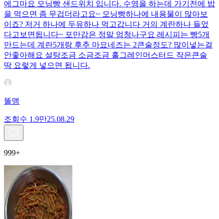
에그마요 모닝빵 샌드위치 입니다. 수영을 하는데 가기전에 밥
을 먹으면 좀 무겁더라고요~ 모닝빵하나에 내용물이 많아보
이죠? 저거 하나에 두유하나 먹고갑니다 거의 계란하나 들었
다고보면됩니다~ 포만감은 정말 엄청나구요 레시피는 빵5개
만드는데 계란5개랑 후추 마요네즈는 2큰술정도? 많이넣는걸
안좋아해요 설탕조금 소금조금 홀그레인머스터드 작은큰술
딱 요렇게 넣으면 됩니다.
똘맹
조회수
1.9만
25.08.29
999+