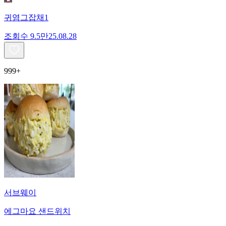
귀염그잡채1
조회수
9.5만
25.08.28
999+
서브웨이
에그마요 샌드위치