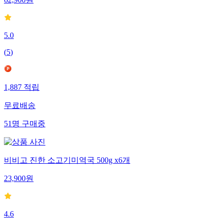
62,900
원
5.0
(
5
)
1,887
적립
무료배송
51
명
구매중
비비고 진한 소고기미역국 500g x6개
23,900
원
4.6