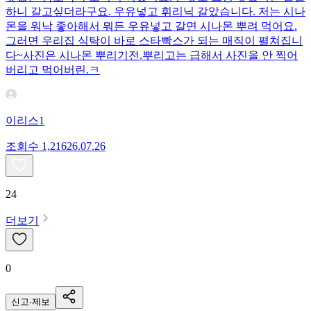
하니 갈고싶더라구요. 우유넣고 휘리닉 갈았습니다. 저는 시나
몬을 워낙 좋아해서 뭐든 우유넣고 갈면 시나몬 뿌려 먹어요.
그러면 우리집 식탁이 바로 스타빡스가 되는 매직이 펼쳐집니
다~사진은 시나몬 뿌리기전.뿌리고는 급해서 사진을 안 찍어
버리고 먹어버린.ㅋ
이리스1
조회수
1,216
26.07.26
24
더보기
0
신고·제보