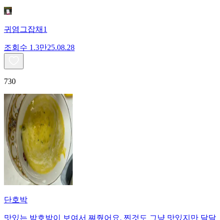
귀염그잡채1
조회수
1.3만
25.08.28
730
단호박
맛있는 밤호박이 보여서 쪄줬어요. 찐것도 그냥 맛있지만 달달