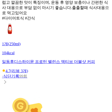
럽고 깔끔한 맛이 특징이며, 운동 후 영양 보충이나 간편한 식
사 대용으로 부담 없이 마시기 좋습니다.출출할때 식사대용으
로 먹고있어요
#다이어트식 #간식
1개(250ml)
104kcal
일동후디스
하이뮨 프로틴 밸런스 액티브 더블샷 커피
4.7
(리뷰
3
개)
·
식단기록
99회