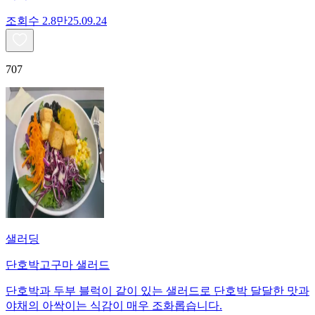
조회수
2.8만
25.09.24
707
샐러딩
단호박고구마 샐러드
단호박과 두부 블럭이 같이 있는 샐러드로 단호박 달달한 맛과
야채의 아싹이는 식감이 매우 조화롭습니다.