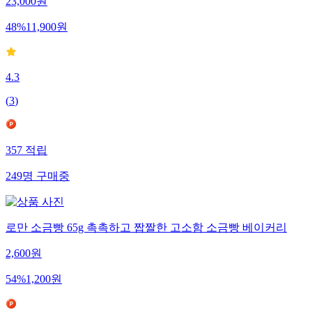
23,000
원
48
%
11,900
원
4.3
(
3
)
357
적립
249
명
구매중
로만 소금빵 65g 촉촉하고 짭짤한 고소함 소금빵 베이커리
2,600
원
54
%
1,200
원