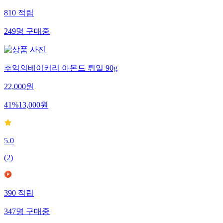
810
적립
249
명
구매중
추억의베이커리 아몬드 튀일 90g
22,000
원
41
%
13,000
원
5.0
(
2
)
390
적립
347
명
구매중