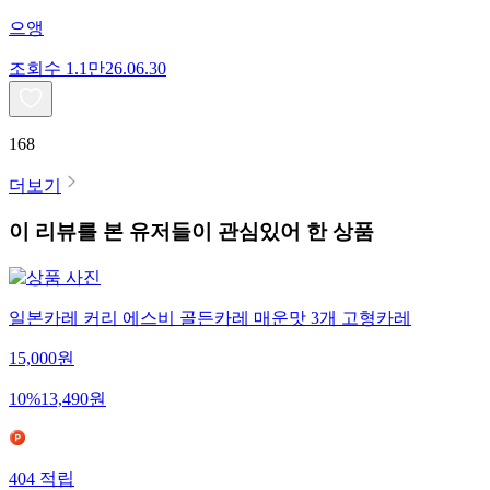
으앵
조회수
1.1만
26.06.30
168
더보기
이 리뷰를 본 유저들이 관심있어 한 상품
일본카레 커리 에스비 골든카레 매운맛 3개 고형카레
15,000
원
10
%
13,490
원
404
적립