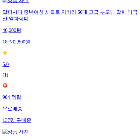
알파시디 중년여성 시클로 치커리 60대 고급 부모님 알파 미국
산 알파씨디
40,000
원
18
%
32,800
원
5.0
(
1
)
984
적립
무료배송
137
명
구매중