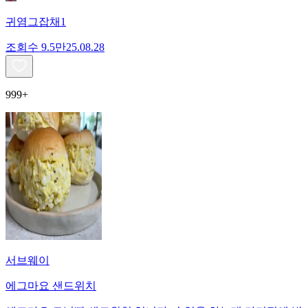
귀염그잡채1
조회수
9.5만
25.08.28
999+
서브웨이
에그마요 샌드위치