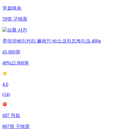
무료배송
59
명
구매중
추억의베이커리 플레인 바스크치즈케이크 400g
45,000
원
49
%
22,900
원
4.6
(
14
)
687
적립
887
명
구매중