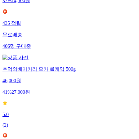
37
%
14,500
원
435
적립
무료배송
406
명
구매중
추억의베이커리 모카 롤케잌 500g
46,000
원
41
%
27,000
원
5.0
(
2
)