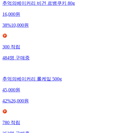
추억의베이커리 비건 르뱅쿠키 80g
16,000
원
38
%
10,000
원
300
적립
484
명
구매중
추억의베이커리 롤케잌 500g
45,000
원
42
%
26,000
원
780
적립