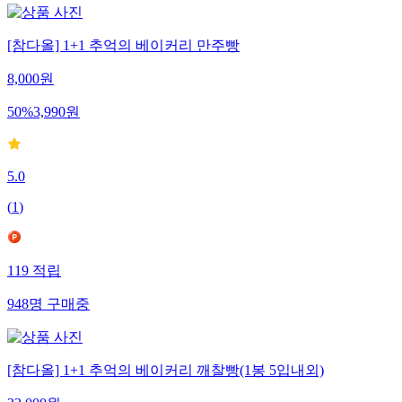
[참다올] 1+1 추억의 베이커리 만주빵
8,000
원
50
%
3,990
원
5.0
(
1
)
119
적립
948
명
구매중
[참다올] 1+1 추억의 베이커리 깨찰빵(1봉 5입내외)