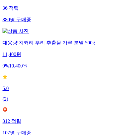
36
적립
880
명
구매중
대용량 치커리 뿌리 추출물 가루 분말 500g
11,400
원
9
%
10,400
원
5.0
(
2
)
312
적립
107
명
구매중