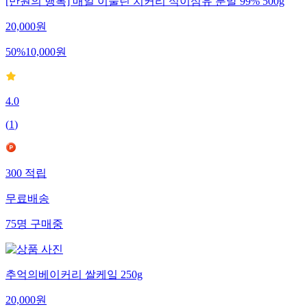
[만원의 행복] 매일 이눌린 치커리 식이섬유 분말 99% 500g
20,000
원
50
%
10,000
원
4.0
(
1
)
300
적립
무료배송
75
명
구매중
추억의베이커리 쌀케잌 250g
20,000
원