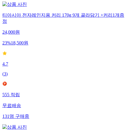
티아시아 전자레인지용 커리 170g 9개 골라담기 +커리1개증
정
24,000
원
23
%
18,500
원
4.7
(
3
)
555
적립
무료배송
131
명
구매중