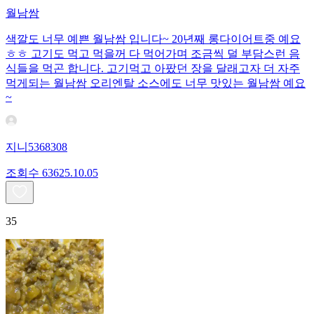
월남쌈
색깔도 너무 예쁜 월남쌈 입니다~ 20년째 롱다이어트중 예요
ㅎㅎ 고기도 먹고 먹을꺼 다 먹어가며 조금씩 덜 부담스런 음
식들을 먹곤 합니다. 고기먹고 아팠던 장을 달래고자 더 자주
먹게되는 월남쌈 오리엔탈 소스에도 너무 맛있는 월남쌈 예요
~
지니5368308
조회수
636
25.10.05
35