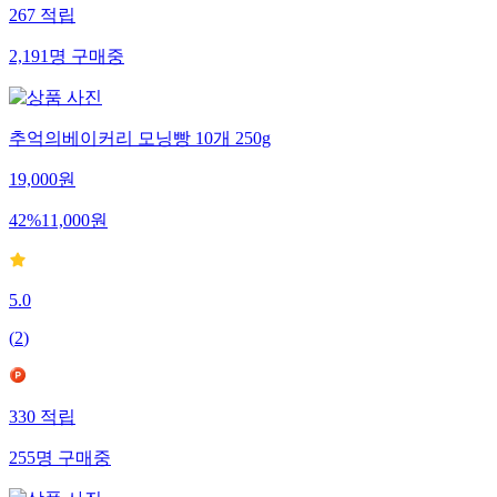
267
적립
2,191
명
구매중
추억의베이커리 모닝빵 10개 250g
19,000
원
42
%
11,000
원
5.0
(
2
)
330
적립
255
명
구매중