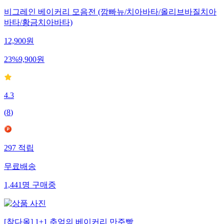
비그레인 베이커리 모음전 (깜빠뉴/치아바타/올리브바질치아
바타/황금치아바타)
12,900
원
23
%
9,900
원
4.3
(
8
)
297
적립
무료배송
1,441
명
구매중
[참다올] 1+1 추억의 베이커리 만주빵