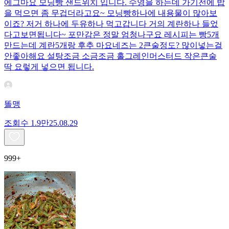
에그마요 모닝빵 샌드위치 입니다. 수영을 하는데 가기전에 밥
을 먹으면 좀 무겁더라고요~ 모닝빵하나에 내용물이 많아보
이죠? 저거 하나에 두유하나 먹고갑니다 거의 계란하나 들었
다고보면됩니다~ 포만감은 정말 엄청나구요 레시피는 빵5개
만드는데 계란5개랑 후추 마요네즈는 2큰술정도? 많이넣는걸
안좋아해요 설탕조금 소금조금 홀그레인머스터드 작은큰술
딱 요렇게 넣으면 됩니다.
똘맹
조회수
1.9만
25.08.29
999+