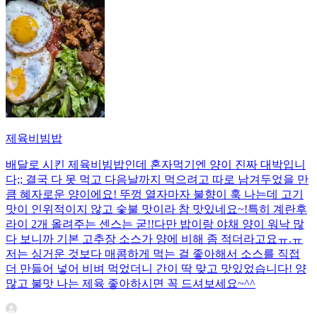
제육비빔밥
배달로 시킨 제육비빔밥인데 혼자먹기엔 양이 진짜 대박입니
다;; 결국 다 못 먹고 다음날까지 먹으려고 따로 남겨두었을 만
큼 혜자로운 양이에요! 뚜껑 열자마자 불향이 훅 나는데 고기
맛이 인위적이지 않고 숯불 맛이라 참 맛있네요~!특히 계란후
라이 2개 올려주는 센스는 굳!! ​다만 밥이랑 야채 양이 워낙 많
다 보니까 기본 고추장 소스가 양에 비해 좀 적더라고요ㅠ.ㅠ
저는 싱거운 것보다 매콤하게 먹는 걸 좋아해서 소스를 직접
더 만들어 넣어 비벼 먹었더니 간이 딱 맞고 맛있었습니다! 양
많고 불맛 나는 제육 좋아하시면 꼭 드셔보세요~^^