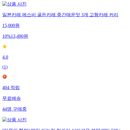
일본카레 에스비 골든카레 중간매운맛 3개 고형카레 커리
15,000
원
10
%
13,490
원
4.0
(
1
)
404
적립
무료배송
44
명
구매중