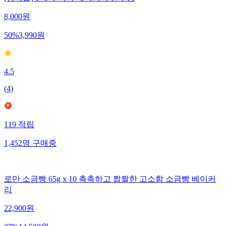
8,000
원
50
%
3,990
원
4.5
(
4
)
119
적립
1,452
명
구매중
로만 소금빵 65g x 10 촉촉하고 짭짤한 고소함 소금빵 베이커
리
22,900
원