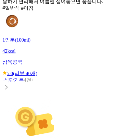
용하기 편리해서 여름엔 쟁여놓으면 좋습니다.
#일반식 #아침
1인분(100ml)
42kcal
삼육
콩국
5.0
(리뷰
40
개)
·
식단기록
4천+