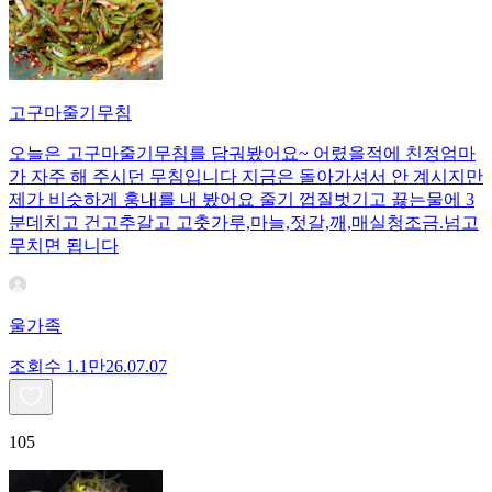
고구마줄기무침
오늘은 고구마줄기무침를 담궈봤어요~ 어렸을적에 친정엄마
가 자주 해 주시던 무침입니다 지금은 돌아가셔서 안 계시지만
제가 비슷하게 훙내를 내 봤어요 줄기 껍질벗기고 끓는물에 3
분데치고 건고추갈고 고춧가루,마늘,젓갈,깨,매실청조금.넘고
무치면 됩니다
울가족
조회수
1.1만
26.07.07
105