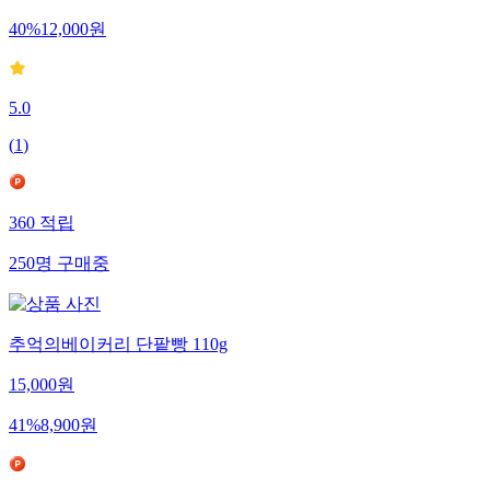
40
%
12,000
원
5.0
(
1
)
360
적립
250
명
구매중
추억의베이커리 단팥빵 110g
15,000
원
41
%
8,900
원