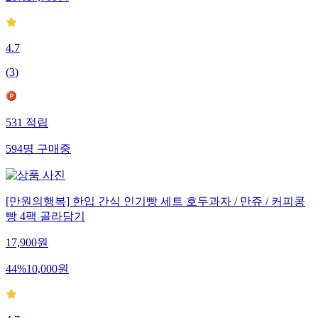
26
%
17,700
원
4.7
(
3
)
531
적립
594
명
구매중
[만원의행복] 한입 간식 인기빵 세트 호두과자 / 만쥬 / 커피콩
빵 4팩 골라담기
17,900
원
44
%
10,000
원