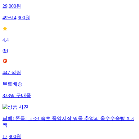
29,000
원
49
%
14,900
원
4.4
(
9
)
447
적립
무료배송
833
명
구매중
담백! 쫀득! 고소! 속초 중앙시장 명물 추억의 옥수수술빵 X 3
팩