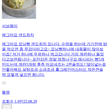
서브웨이
에그마요 샌드위치
에그마요 모닝빵 샌드위치 입니다. 수영을 하는데 가기전에 밥
을 먹으면 좀 무겁더라고요~ 모닝빵하나에 내용물이 많아보
이죠? 저거 하나에 두유하나 먹고갑니다 거의 계란하나 들었
다고보면됩니다~ 포만감은 정말 엄청나구요 레시피는 빵5개
만드는데 계란5개랑 후추 마요네즈는 2큰술정도? 많이넣는걸
안좋아해요 설탕조금 소금조금 홀그레인머스터드 작은큰술
딱 요렇게 넣으면 됩니다.
똘맹
조회수
1.9만
25.08.29