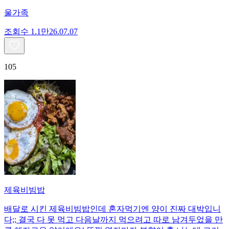
울가족
조회수
1.1만
26.07.07
105
제육비빔밥
배달로 시킨 제육비빔밥인데 혼자먹기엔 양이 진짜 대박입니
다;; 결국 다 못 먹고 다음날까지 먹으려고 따로 남겨두었을 만