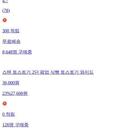
4.7
(
78
)
300
적립
무료배송
8,648
명
구매중
스텐 토스트기 2단 팝업 식빵 토스토기 와이드
36,000
원
23
%
27,600
원
0
적립
126
명
구매중