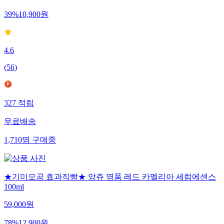
17,900
원
39
%
10,900
원
4.6
(
56
)
327
적립
무료배송
1,710
명
구매중
★기미모공 효과직빵★ 앙쥬 명품 레드 카멜리아 세럼에센스
100ml
59,000
원