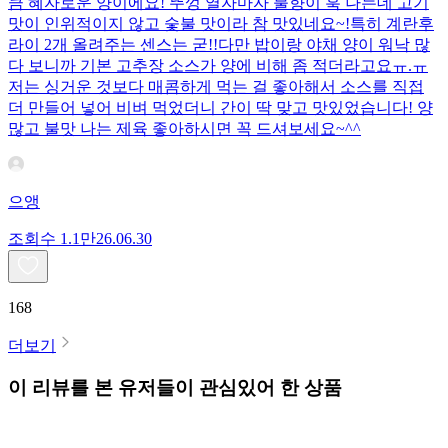
큼 혜자로운 양이에요! 뚜껑 열자마자 불향이 훅 나는데 고기
맛이 인위적이지 않고 숯불 맛이라 참 맛있네요~!특히 계란후
라이 2개 올려주는 센스는 굳!! ​다만 밥이랑 야채 양이 워낙 많
다 보니까 기본 고추장 소스가 양에 비해 좀 적더라고요ㅠ.ㅠ
저는 싱거운 것보다 매콤하게 먹는 걸 좋아해서 소스를 직접
더 만들어 넣어 비벼 먹었더니 간이 딱 맞고 맛있었습니다! 양
많고 불맛 나는 제육 좋아하시면 꼭 드셔보세요~^^
으앵
조회수
1.1만
26.06.30
168
더보기
이 리뷰를 본 유저들이 관심있어 한 상품