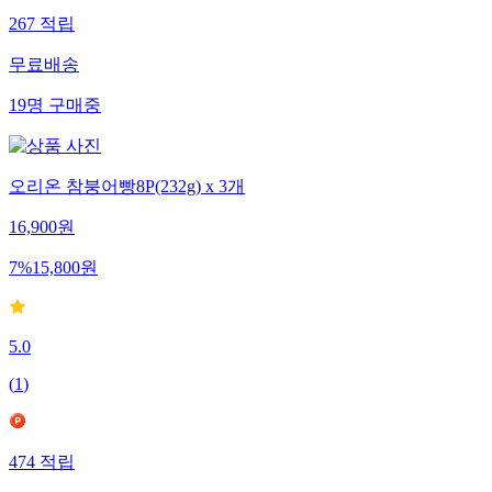
267
적립
무료배송
19
명
구매중
오리온 참붕어빵8P(232g) x 3개
16,900
원
7
%
15,800
원
5.0
(
1
)
474
적립