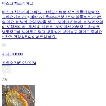
바스크 치즈케이크
바스크 치즈케이크 예요. 그릭요거트로 직접 만들어 봤어요.
그릭요거트 250g 계란 2개 옥수수전분 2큰술 알룰로스 2~3큰
술 예요. 바닐라 오일 5방울 정도.. 넣어야 하는데.. 바닐라오일
이 도착전이라.. 우선 위 재료로 180도에서 20분정도 완성!!!!
냉동장고에 넣어두고 먹고 냉동실에 넣어놓고 먹어도 좋아요
~ 완전 건강식!! 다이어트식 예요.
지니5368308
조회수
2.8만
25.09.24
702