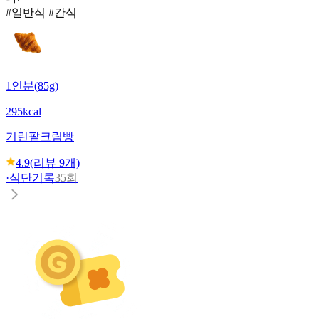
#일반식 #간식
1인분(85g)
295kcal
기린
팥크림빵
4.9
(리뷰
9
개)
·
식단기록
35회