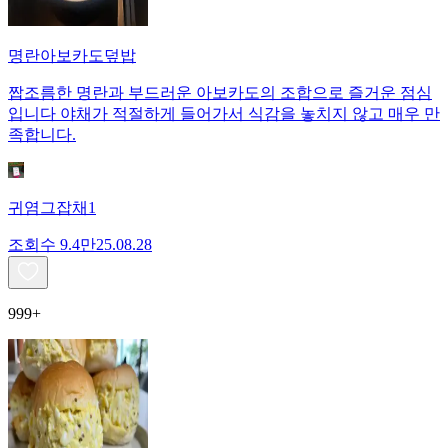
명란아보카도덮밥
짭조름한 명란과 부드러운 아보카도의 조합으로 즐거운 점심
입니다 야채가 적절하게 들어가서 식감을 놓치지 않고 매우 만
족합니다.
귀염그잡채1
조회수
9.4만
25.08.28
999+