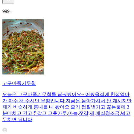
999+
고구마줄기무침
오늘은 고구마줄기무침를 담궈봤어요~ 어렸을적에 친정엄마
가 자주 해 주시던 무침입니다 지금은 돌아가셔서 안 계시지만
제가 비슷하게 훙내를 내 봤어요 줄기 껍질벗기고 끓는물에 3
분데치고 건고추갈고 고춧가루,마늘,젓갈,깨,매실청조금.넘고
무치면 됩니다