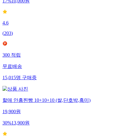
17
%
10,000
원
4.6
(
203
)
300
적립
무료배송
15,015
명
구매중
할매 안흥찐빵 10+10+10 (쌀,단호박,흑미)
19,900
원
30
%
13,900
원