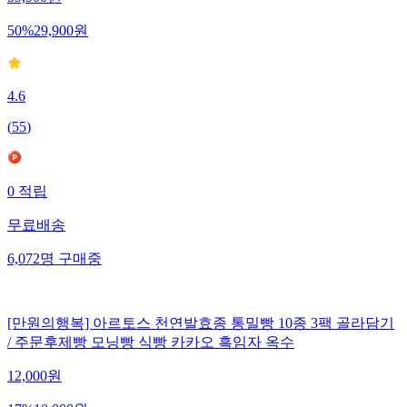
50
%
29,900
원
4.6
(
55
)
0
적립
무료배송
6,072
명
구매중
[만원의행복] 아르토스 천연발효종 통밀빵 10종 3팩 골라담기
/ 주문후제빵 모닝빵 식빵 카카오 흑임자 옥수
12,000
원