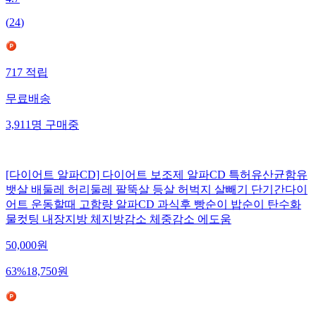
4.7
(
24
)
717
적립
무료배송
3,911
명
구매중
[다이어트 알파CD] 다이어트 보조제 알파CD 특허유산균함유
뱃살 배둘레 허리둘레 팔뚝살 등살 허벅지 살빼기 단기간다이
어트 운동할때 고함량 알파CD 과식후 빵순이 밥순이 탄수화
물컷팅 내장지방 체지방감소 체중감소 에도움
50,000
원
63
%
18,750
원