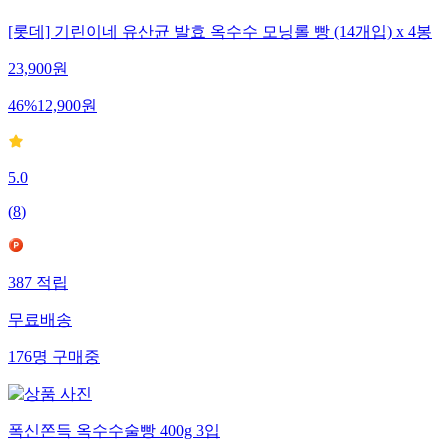
[롯데] 기린이네 유산균 발효 옥수수 모닝롤 빵 (14개입) x 4봉
23,900
원
46
%
12,900
원
5.0
(
8
)
387
적립
무료배송
176
명
구매중
폭신쫀득 옥수수술빵 400g 3입