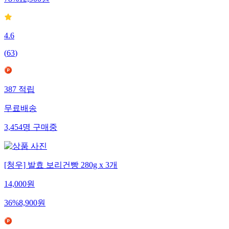
78
%
12,900
원
4.6
(
63
)
387
적립
무료배송
3,454
명
구매중
[청우] 발효 보리건빵 280g x 3개
14,000
원
36
%
8,900
원