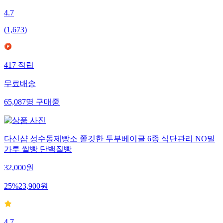
4.7
(
1,673
)
417
적립
무료배송
65,087
명
구매중
다신샵 성수동제빵소 쫄깃한 두부베이글 6종 식단관리 NO밀
가루 쌀빵 단백질빵
32,000
원
25
%
23,900
원