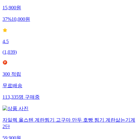
15,900
원
37
%
10,000
원
4.5
(
1,039
)
300
적립
무료배송
113,335
명
구매중
자일렉 올스텐 계란찜기 고구마 만두 호빵 찜기 계란삶는기계
2단
59,900
원