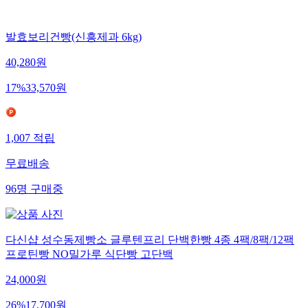
발효보리건빵(신흥제과 6kg)
40,280
원
17
%
33,570
원
1,007
적립
무료배송
96
명
구매중
다신샵 성수동제빵소 글루텐프리 단백한빵 4종 4팩/8팩/12팩
프로틴빵 NO밀가루 식단빵 고단백
24,000
원