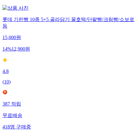
롯데 기린빵 10종 5+5 골라담기 꿀호떡/단팥빵/크림빵/소보로
등
15,000
원
14
%
12,900
원
4.8
(
10
)
387
적립
무료배송
418
명
구매중