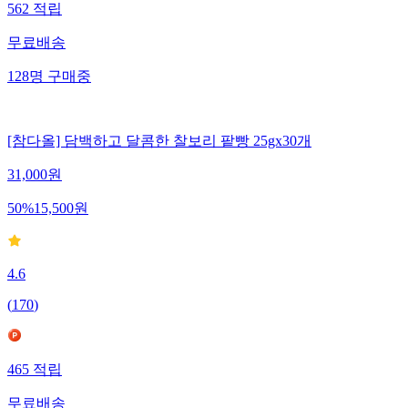
562
적립
무료배송
128
명
구매중
[참다올] 담백하고 달콤한 찰보리 팥빵 25gx30개
31,000
원
50
%
15,500
원
4.6
(
170
)
465
적립