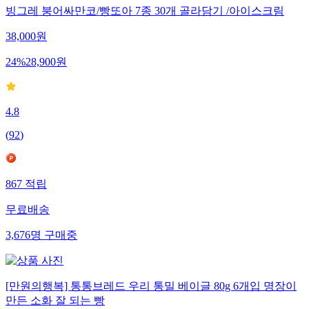
빙그레 붕어싸만코/빵또아 7종 30개 골라담기 /아이스크림
38,000
원
24
%
28,900
원
4.8
(
92
)
867
적립
무료배송
3,676
명
구매중
[만원의행복] 통통브레드 우리 통밀 베이글 80g 6개입 명장이
만든 소화 잘 되는 빵