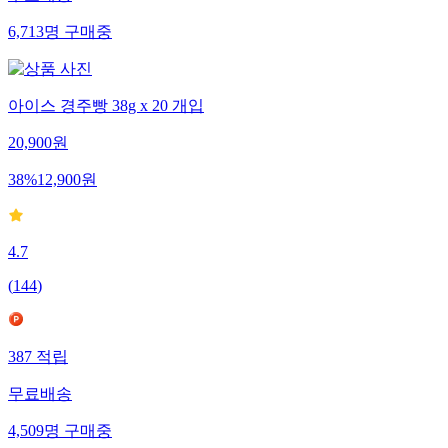
무료배송
6,713
명
구매중
아이스 경주빵 38g x 20 개입
20,900
원
38
%
12,900
원
4.7
(
144
)
387
적립
무료배송
4,509
명
구매중