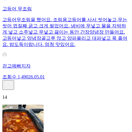
고등어 무조림
고등어무조림을 했어요. 조림용고등어를 사서 씻어놓고,무는
씻어 껍질째 굵고 크게 썰었어요. 냄비에 무넣고 물을 자박하
게 넣고 소주넣고 무넣고 끓이는 동안 간장양념장 만들어요.
고등어넣고 양념장골고루 얹고 양파올리고 대파넣고 푹 졸여
요. 밥도둑이랍니다. 엄청 맛있어요.
걷고예뻐지자
조회수
1,490
26.05.01
14