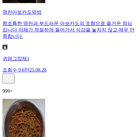
명란아보카도덮밥
짭조름한 명란과 부드러운 아보카도의 조합으로 즐거운 점심
입니다 야채가 적절하게 들어가서 식감을 놓치지 않고 매우 만
족합니다.
귀염그잡채1
조회수
9.6만
25.08.28
999+