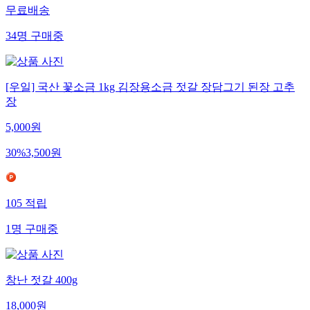
무료배송
34
명
구매중
[우일] 국산 꽃소금 1kg 김장용소금 젓갈 장담그기 된장 고추
장
5,000
원
30
%
3,500
원
105
적립
1
명
구매중
창난 젓갈 400g
18,000
원