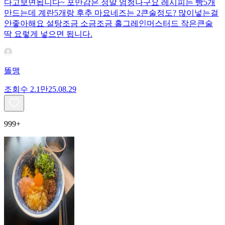
다고보면됩니다~ 포만감은 정말 엄청나구요 레시피는 빵5개
만드는데 계란5개랑 후추 마요네즈는 2큰술정도? 많이넣는걸
안좋아해요 설탕조금 소금조금 홀그레인머스터드 작은큰술
딱 요렇게 넣으면 됩니다.
똘맹
조회수
2.1만
25.08.29
999+