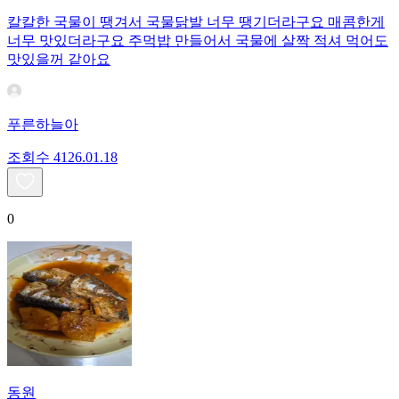
칼칼한 국물이 땡겨서 국물닭발 너무 땡기더라구요 매콤한게
너무 맛있더라구요 주먹밥 만들어서 국물에 살짝 적셔 먹어도
맛있을꺼 같아요
푸른하늘아
조회수
41
26.01.18
0
동원