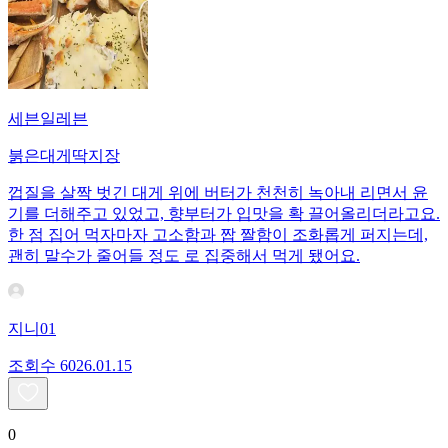
세븐일레븐
붉은대게딱지장
껍질을 살짝 벗긴 대게 위에 버터가 천천히 녹아내 리면서 윤
기를 더해주고 있었고, 향부터가 입맛을 확 끌어올리더라고요.
한 점 집어 먹자마자 고소함과 짭 짤함이 조화롭게 퍼지는데,
괜히 말수가 줄어들 정도 로 집중해서 먹게 됐어요.
지니01
조회수
60
26.01.15
0