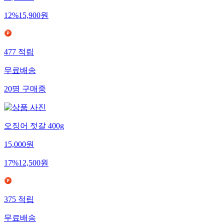
12
%
15,900
원
477
적립
무료배송
20
명
구매중
오징어 젓갈 400g
15,000
원
17
%
12,500
원
375
적립
무료배송