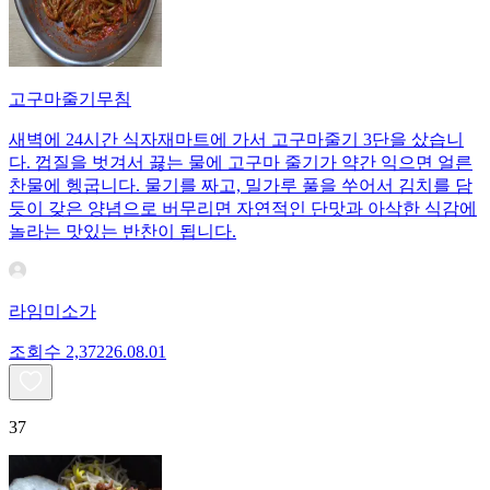
고구마줄기무침
새벽에 24시간 식자재마트에 가서 고구마줄기 3단을 샀습니
다. 껍질을 벗겨서 끓는 물에 고구마 줄기가 약간 익으면 얼른
찬물에 헹굽니다. 물기를 짜고, 밀가루 풀을 쑤어서 김치를 담
듯이 갖은 양념으로 버무리면 자연적인 단맛과 아삭한 식감에
놀라는 맛있는 반찬이 됩니다.
라임미소가
조회수
2,372
26.08.01
37