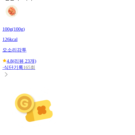
100g(100g)
126kcal
오소리감투
4.8
(리뷰
23
개)
·
식단기록
165회