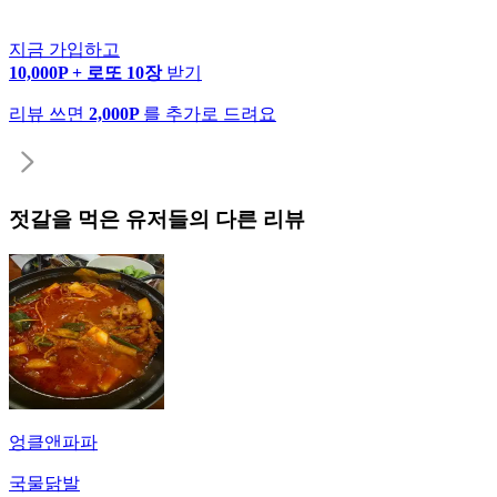
지금 가입하고
10,000P + 로또 10장
받기
리뷰 쓰면
2,000P
를 추가로 드려요
젓갈
을 먹은 유저들의 다른 리뷰
엉클앤파파
국물닭발