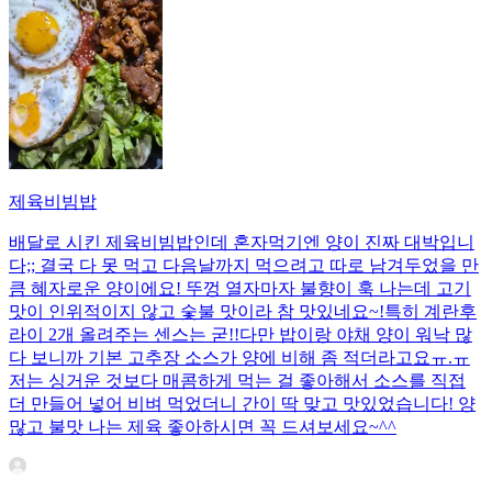
제육비빔밥
배달로 시킨 제육비빔밥인데 혼자먹기엔 양이 진짜 대박입니
다;; 결국 다 못 먹고 다음날까지 먹으려고 따로 남겨두었을 만
큼 혜자로운 양이에요! 뚜껑 열자마자 불향이 훅 나는데 고기
맛이 인위적이지 않고 숯불 맛이라 참 맛있네요~!특히 계란후
라이 2개 올려주는 센스는 굳!! ​다만 밥이랑 야채 양이 워낙 많
다 보니까 기본 고추장 소스가 양에 비해 좀 적더라고요ㅠ.ㅠ
저는 싱거운 것보다 매콤하게 먹는 걸 좋아해서 소스를 직접
더 만들어 넣어 비벼 먹었더니 간이 딱 맞고 맛있었습니다! 양
많고 불맛 나는 제육 좋아하시면 꼭 드셔보세요~^^