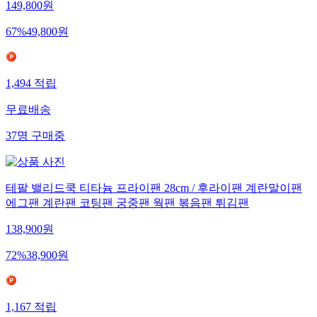
149,800
원
67
%
49,800
원
1,494
적립
무료배송
37
명
구매중
테팔 밸리드쿡 티타늄 프라이팬 28cm / 후라이팬 계란말이팬
에그팬 계란팬 코팅팬 궁중팬 웍팬 볶음팬 튀김팬
138,900
원
72
%
38,900
원
1,167
적립