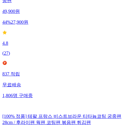
중팬
49,900
원
44
%
27,900
원
4.8
(
27
)
837
적립
무료배송
1,806
명
구매중
[100% 정품] 테팔 프랑스 비스트브라운 티타늄코팅 궁중팬
28cm / 후라이팬 웍팬 코팅팬 볶음팬 튀김팬