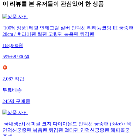
이 리뷰를 본 유저들이 관심있어 한 상품
[100% 정품] 테팔 인테그랄 실버 인덕션 티타늄코팅 IH 궁중팬
28cm / 후라이팬 웍팬 코팅팬 볶음팬 튀김팬
168,900
원
59
%
68,900
원
2,067
적립
무료배송
245
명
구매중
[국내생산] 해피콜 코지 다이아몬드 인덕션 궁중팬 (3size) / 웍
인덕션궁중팬 볶음팬 튀김팬 멀티팬 인덕션궁중팬 해피콜궁