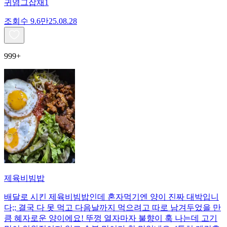
귀염그잡채1
조회수
9.6만
25.08.28
999+
제육비빔밥
배달로 시킨 제육비빔밥인데 혼자먹기엔 양이 진짜 대박입니
다;; 결국 다 못 먹고 다음날까지 먹으려고 따로 남겨두었을 만
큼 혜자로운 양이에요! 뚜껑 열자마자 불향이 훅 나는데 고기