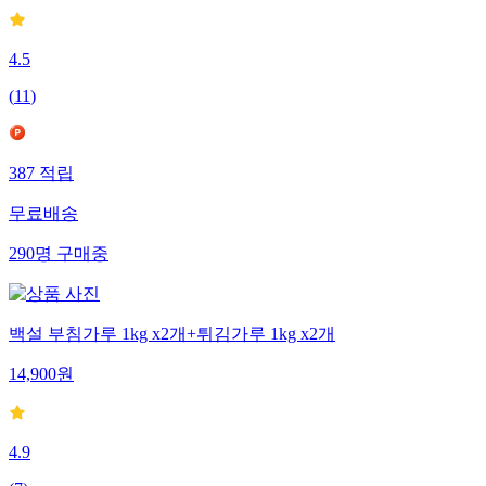
4.5
(
11
)
387
적립
무료배송
290
명
구매중
백설 부침가루 1kg x2개+튀김가루 1kg x2개
14,900
원
4.9