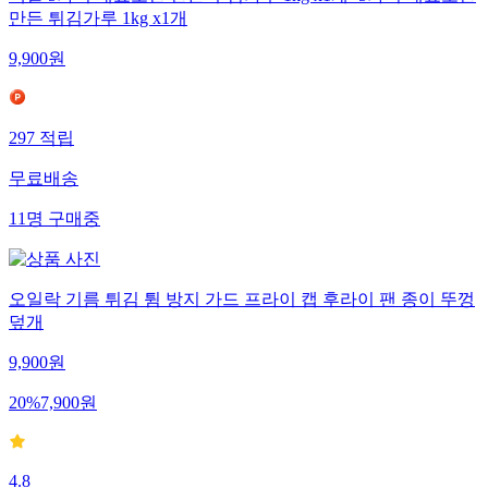
백설 5가지 재료로만 만든 부침가루 1kg x1개+5가지 재료로만
만든 튀김가루 1kg x1개
9,900
원
297
적립
무료배송
11
명
구매중
오일락 기름 튀김 튐 방지 가드 프라이 캡 후라이 팬 종이 뚜껑
덮개
9,900
원
20
%
7,900
원
4.8