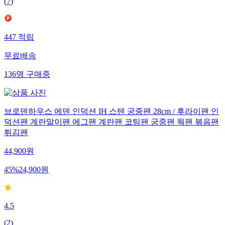
(
7
)
447
적립
무료배송
136
명
구매중
브로덴하우스 에덴 인덕션 IH 스텐 궁중팬 28cm / 후라이팬 인
덕션팬 계란말이팬 에그팬 계란팬 코팅팬 궁중팬 웍팬 볶음팬
튀김팬
44,900
원
45
%
24,900
원
4.5