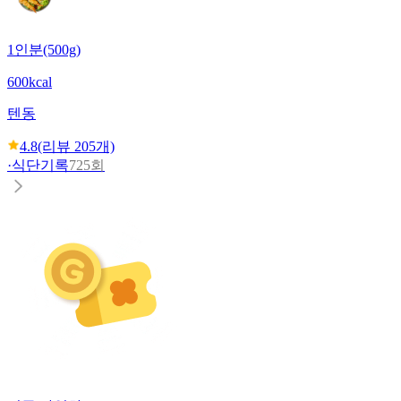
1인분(500g)
600kcal
텐동
4.8
(리뷰
205
개)
·
식단기록
725회