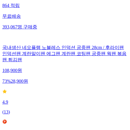
864
적립
무료배송
393,067
명
구매중
국내생산 네오플램 노블레스 인덕션 궁중팬 28cm / 후라이팬
인덕션팬 계란말이팬 에그팬 계란팬 코팅팬 궁중팬 웍팬 볶음
팬 튀김팬
108,900
원
73
%
28,900
원
4.9
(
13
)