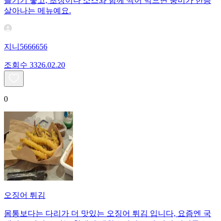
즐기기 좋고, 초장이나 소스와 함께 찍어 먹으면 풍미가 한층
살아나는 메뉴예요.
지니5666656
조회수
33
26.02.20
0
오징어 튀김
몸통보다는 다리가 더 맛있는 오징어 튀김 입니다, 요즘엔 국