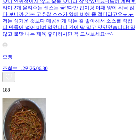
맛이 인위적이지 않고 숯불 맛이라 참 맛있네요~!특히 계란후
라이 2개 올려주는 센스는 굳!! ​다만 밥이랑 야채 양이 워낙 많
다 보니까 기본 고추장 소스가 양에 비해 좀 적더라고요ㅠ.ㅠ
저는 싱거운 것보다 매콤하게 먹는 걸 좋아해서 소스를 직접
더 만들어 넣어 비벼 먹었더니 간이 딱 맞고 맛있었습니다! 양
많고 불맛 나는 제육 좋아하시면 꼭 드셔보세요~^^
으앵
조회수
1.2만
26.06.30
188