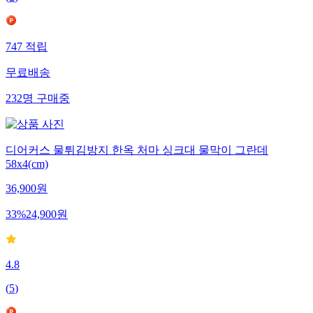
(
2
)
747
적립
무료배송
232
명
구매중
디어커스 물튀김방지 한옥 처마 싱크대 물막이 그란데
58x4(cm)
36,900
원
33
%
24,900
원
4.8
(
5
)