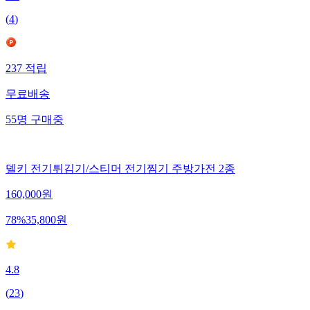
(
4
)
237
적립
무료배송
55
명
구매중
델키 전기튀김기/스티머 전기찜기 주방가전 2종
160,000
원
78
%
35,800
원
4.8
(
23
)