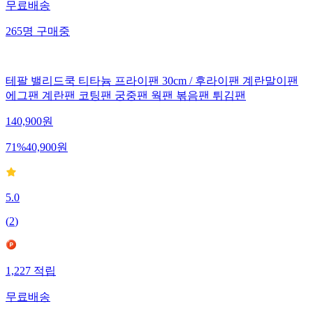
무료배송
265
명
구매중
테팔 밸리드쿡 티타늄 프라이팬 30cm / 후라이팬 계란말이팬
에그팬 계란팬 코팅팬 궁중팬 웍팬 볶음팬 튀김팬
140,900
원
71
%
40,900
원
5.0
(
2
)
1,227
적립
무료배송