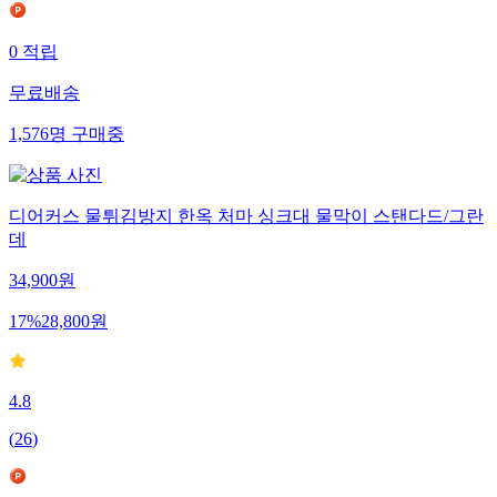
0
적립
무료배송
1,576
명
구매중
디어커스 물튀김방지 한옥 처마 싱크대 물막이 스탠다드/그란
데
34,900
원
17
%
28,800
원
4.8
(
26
)