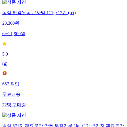
농심 튀김우동 큰사발 111gx12컵 (set)
23,300
원
6
%
21,900
원
5.0
(
4
)
657
적립
무료배송
72
명
구매중