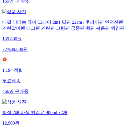
165
명
구매중
테팔 티타늄 퓨어 그레이 2in1 딥팬 22cm / 후라이팬 인덕션팬
계란말이팬 에그팬 계란팬 코팅팬 궁중팬 웍팬 볶음팬 튀김팬
139,800
원
72
%
39,800
원
1,194
적립
무료배송
466
명
구매중
백설 2배 바삭 튀김유 900ml x2개
12,900
원