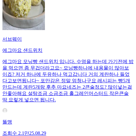
서브웨이
에그마요 샌드위치
에그마요 모닝빵 샌드위치 입니다. 수영을 하는데 가기전에 밥
을 먹으면 좀 무겁더라고요~ 모닝빵하나에 내용물이 많아보
이죠? 저거 하나에 두유하나 먹고갑니다 거의 계란하나 들었
다고보면됩니다~ 포만감은 정말 엄청나구요 레시피는 빵5개
만드는데 계란5개랑 후추 마요네즈는 2큰술정도? 많이넣는걸
안좋아해요 설탕조금 소금조금 홀그레인머스터드 작은큰술
딱 요렇게 넣으면 됩니다.
똘맹
조회수
2.1만
25.08.29