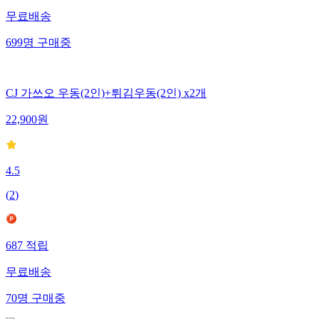
무료배송
699
명
구매중
CJ 가쓰오 우동(2인)+튀김우동(2인) x2개
22,900
원
4.5
(
2
)
687
적립
무료배송
70
명
구매중