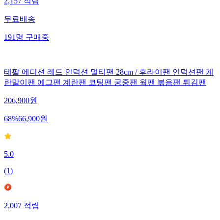
2,157
적립
무료배송
191
명
구매중
테팔 에디션 레드 인덕션 멀티팬 28cm / 후라이팬 인덕션팬 계
란말이팬 에그팬 계란팬 코팅팬 궁중팬 웍팬 볶음팬 튀김팬
206,900
원
68
%
66,900
원
5.0
(
1
)
2,007
적립