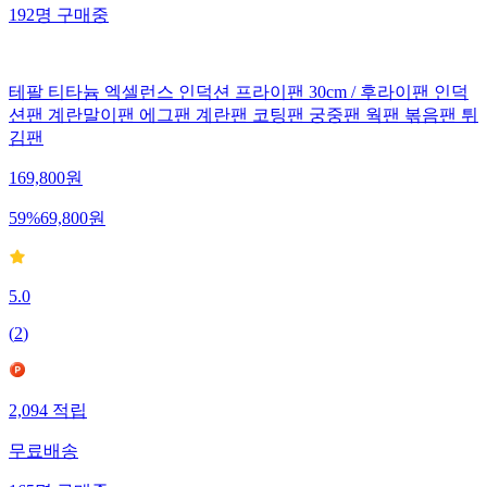
192
명
구매중
테팔 티타늄 엑셀런스 인덕션 프라이팬 30cm / 후라이팬 인덕
션팬 계란말이팬 에그팬 계란팬 코팅팬 궁중팬 웍팬 볶음팬 튀
김팬
169,800
원
59
%
69,800
원
5.0
(
2
)
2,094
적립
무료배송