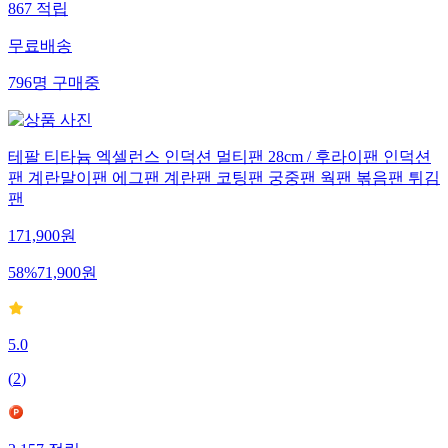
867
적립
무료배송
796
명
구매중
테팔 티타늄 엑셀런스 인덕션 멀티팬 28cm / 후라이팬 인덕션
팬 계란말이팬 에그팬 계란팬 코팅팬 궁중팬 웍팬 볶음팬 튀김
팬
171,900
원
58
%
71,900
원
5.0
(
2
)