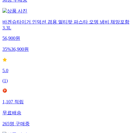
96
명
구매중
바겐슈타이거 인덕션 겸용 멀티팟 파스타 오뎅 냄비 채망포함
3.3L
56,900
원
35
%
36,900
원
5.0
(
1
)
1,107
적립
무료배송
265
명
구매중