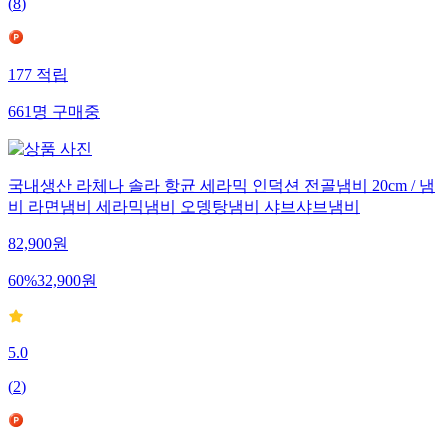
(
8
)
177
적립
661
명
구매중
국내생산 라체나 솔라 항균 세라믹 인덕션 전골냄비 20cm / 냄
비 라면냄비 세라믹냄비 오뎅탕냄비 샤브샤브냄비
82,900
원
60
%
32,900
원
5.0
(
2
)