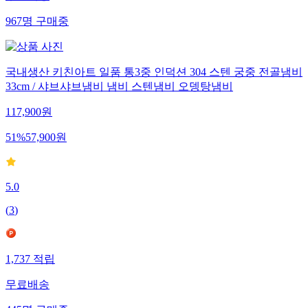
967
명
구매중
국내생산 키친아트 일품 통3중 인덕션 304 스텐 궁중 전골냄비
33cm / 샤브샤브냄비 냄비 스텐냄비 오뎅탕냄비
117,900
원
51
%
57,900
원
5.0
(
3
)
1,737
적립
무료배송