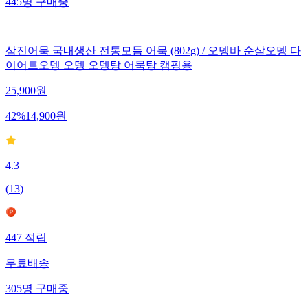
445
명
구매중
삼진어묵 국내생산 전통모듬 어묵 (802g) / 오뎅바 순살오뎅 다
이어트오뎅 오뎅 오뎅탕 어묵탕 캠핑용
25,900
원
42
%
14,900
원
4.3
(
13
)
447
적립
무료배송
305
명
구매중