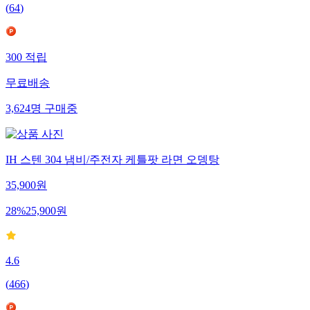
(
64
)
300
적립
무료배송
3,624
명
구매중
IH 스텐 304 냄비/주전자 케틀팟 라면 오뎅탕
35,900
원
28
%
25,900
원
4.6
(
466
)