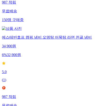
987
적립
무료배송
150
명
구매중
에스테반호프 캠핑 냄비 오뎅탕 어묵탕 라면 전골 냄비
34,900
원
6
%
32,900
원
5.0
(
1
)
987
적립