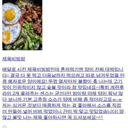
제육비빔밥
배달로 시킨 제육비빔밥인데 혼자먹기엔 양이 진짜 대박입니
다;; 결국 다 못 먹고 다음날까지 먹으려고 따로 남겨두었을 만
큼 혜자로운 양이에요! 뚜껑 열자마자 불향이 훅 나는데 고기
맛이 인위적이지 않고 숯불 맛이라 참 맛있네요~!특히 계란후
라이 2개 올려주는 센스는 굳!! ​다만 밥이랑 야채 양이 워낙 많
다 보니까 기본 고추장 소스가 양에 비해 좀 적더라고요ㅠ.ㅠ
저는 싱거운 것보다 매콤하게 먹는 걸 좋아해서 소스를 직접
더 만들어 넣어 비벼 먹었더니 간이 딱 맞고 맛있었습니다! 양
많고 불맛 나는 제육 좋아하시면 꼭 드셔보세요~^^