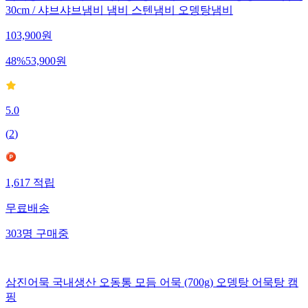
30cm / 샤브샤브냄비 냄비 스텐냄비 오뎅탕냄비
103,900
원
48
%
53,900
원
5.0
(
2
)
1,617
적립
무료배송
303
명
구매중
삼진어묵 국내생산 오동통 모듬 어묵 (700g) 오뎅탕 어묵탕 캠
핑