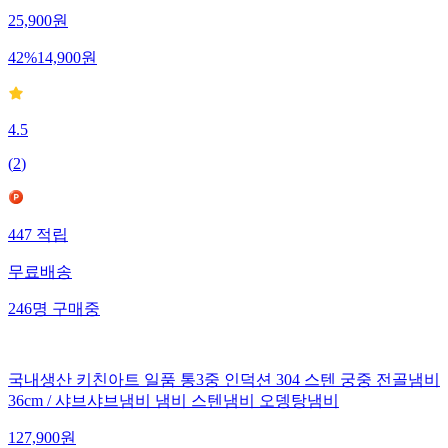
25,900
원
42
%
14,900
원
4.5
(
2
)
447
적립
무료배송
246
명
구매중
국내생산 키친아트 일품 통3중 인덕션 304 스텐 궁중 전골냄비
36cm / 샤브샤브냄비 냄비 스텐냄비 오뎅탕냄비
127,900
원