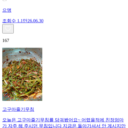
으앵
조회수
1.1만
26.06.30
167
고구마줄기무침
오늘은 고구마줄기무침를 담궈봤어요~ 어렸을적에 친정엄마
가 자주 해 주시던 무침입니다 지금은 돌아가셔서 안 계시지만