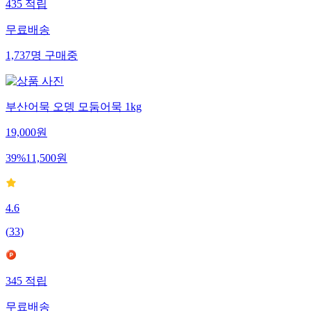
435
적립
무료배송
1,737
명
구매중
부산어묵 오뎅 모둠어묵 1kg
19,000
원
39
%
11,500
원
4.6
(
33
)
345
적립
무료배송