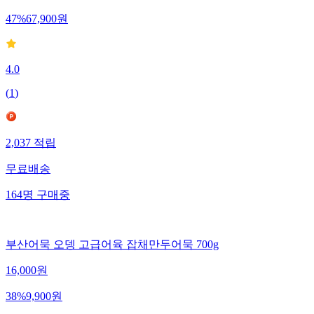
47
%
67,900
원
4.0
(
1
)
2,037
적립
무료배송
164
명
구매중
부산어묵 오뎅 고급어육 잡채만두어묵 700g
16,000
원
38
%
9,900
원