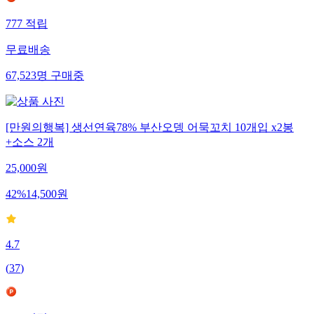
777
적립
무료배송
67,523
명
구매중
[만원의행복] 생선연육78% 부산오뎅 어묵꼬치 10개입 x2봉
+소스 2개
25,000
원
42
%
14,500
원
4.7
(
37
)