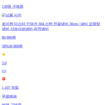
139
명
구매중
로이첸 마스터 인덕션 304 스텐 전골냄비 30cm / 냄비 오뎅탕
냄비 샤브샤브냄비 라면냄비
86,900
원
58
%
36,900
원
5.0
(
1
)
1,107
적립
무료배송