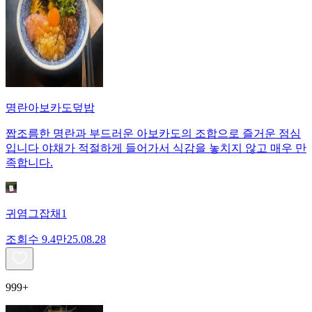
명란아보카도덮밥
짭조름한 명란과 부드러운 아보카도의 조합으로 즐거운 점심
입니다 야채가 적절하게 들어가서 식감을 놓치지 않고 매우 만
족합니다.
귀염그잡채1
조회수
9.4만
25.08.28
999+