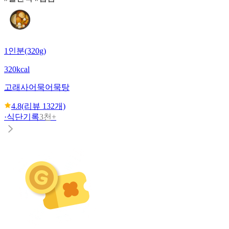
1인분(320g)
320kcal
고래사어묵
어묵탕
4.8
(리뷰
132
개)
·
식단기록
3천+