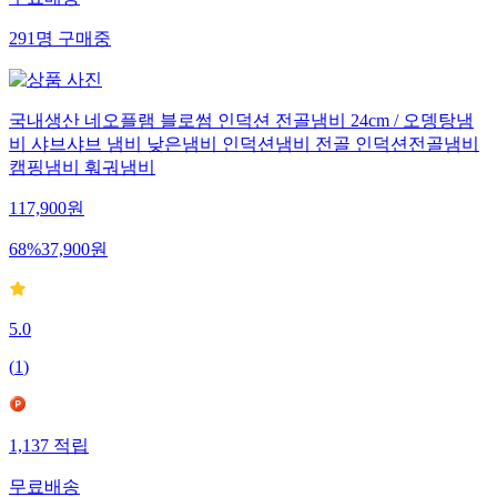
무료배송
291
명
구매중
국내생산 네오플램 블로썸 인덕션 전골냄비 24cm / 오뎅탕냄
비 샤브샤브 냄비 낮은냄비 인덕션냄비 전골 인덕션전골냄비
캠핑냄비 훠궈냄비
117,900
원
68
%
37,900
원
5.0
(
1
)
1,137
적립
무료배송