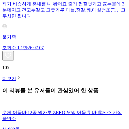
제가 비슷하게 훙내를 내 봤어요 줄기 껍질벗기고 끓는물에 3
분데치고 건고추갈고 고춧가루,마늘,젓갈,깨,매실청조금.넘고
무치면 됩니다
울가족
조회수
1.1만
26.07.07
105
더보기
이 리뷰를 본 유저들이 관심있어 한 상품
수제 어묵바 12종 밀가루 ZERO 오뎅 어묵 핫바 휴게소 간식
술안주