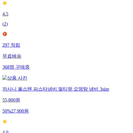
4.5
(
2
)
297
적립
무료배송
368
명
구매중
까사니 올스텐 파스타냄비 멀티팟 오뎅탕 냄비 3size
55,800
원
50
%
27,900
원