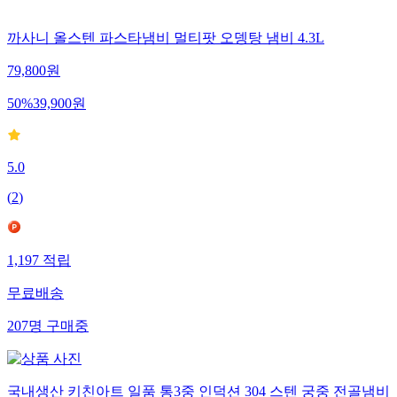
까사니 올스텐 파스타냄비 멀티팟 오뎅탕 냄비 4.3L
79,800
원
50
%
39,900
원
5.0
(
2
)
1,197
적립
무료배송
207
명
구매중
국내생산 키친아트 일품 통3중 인덕션 304 스텐 궁중 전골냄비