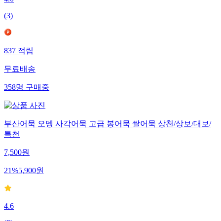
4.0
(
3
)
837
적립
무료배송
358
명
구매중
부산어묵 오뎅 사각어묵 고급 봉어묵 쌀어묵 상천/상보/대보/
특천
7,500
원
21
%
5,900
원
4.6