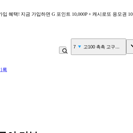
가입 혜택!
지금 가입하면
G 포인트 10,000P + 캐시로또 응모권 1
7
고100 촉촉 고구마 스틱
기록