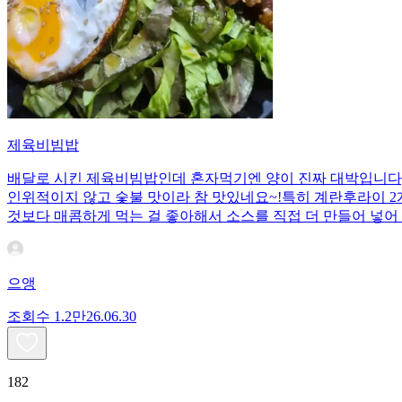
제육비빔밥
배달로 시킨 제육비빔밥인데 혼자먹기엔 양이 진짜 대박입니다;;
인위적이지 않고 숯불 맛이라 참 맛있네요~!특히 계란후라이 2개
것보다 매콤하게 먹는 걸 좋아해서 소스를 직접 더 만들어 넣어 
으앵
조회수
1.2만
26.06.30
182