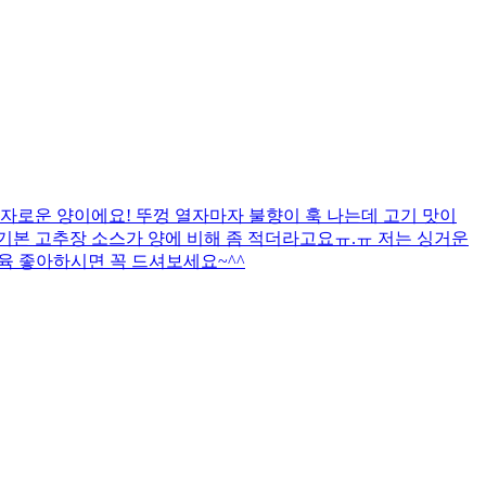
자로운 양이에요! 뚜껑 열자마자 불향이 훅 나는데 고기 맛이
까 기본 고추장 소스가 양에 비해 좀 적더라고요ㅠ.ㅠ 저는 싱거운
제육 좋아하시면 꼭 드셔보세요~^^