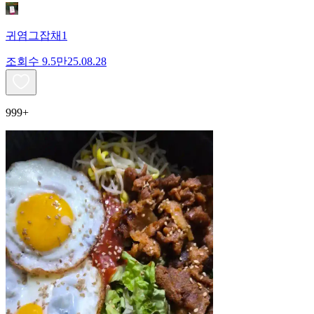
귀염그잡채1
조회수
9.5만
25.08.28
999+