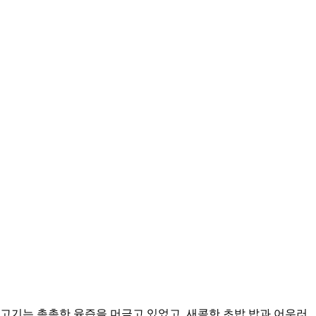
기는 촉촉한 육즙을 머금고 있었고, 새콤한 초밥 밥과 어우러