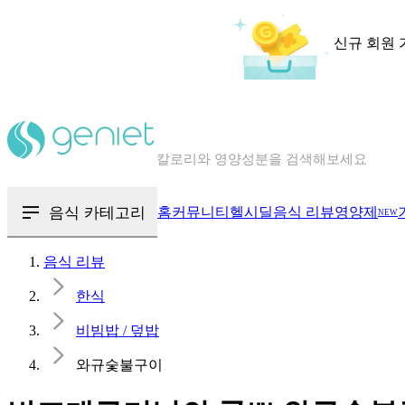
신규 회원 
칼로리와 영양성분을 검색해보세요
혈당 · 다이어트 음식 검색해보세요
음식 · 영양제 리뷰를 찾아보세요
음식 카테고리
홈
커뮤니티
헬시딜
음식 리뷰
영양제
NEW
음식 리뷰
한식
비빔밥 / 덮밥
와규숯불구이