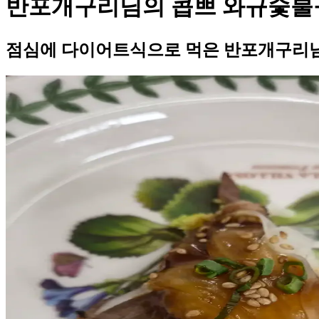
반포개구리님의 콥쁘 와규숯불
점심에 다이어트식으로 먹은 반포개구리님