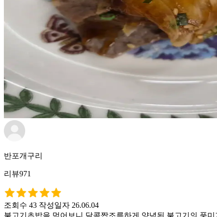
반포개구리
리뷰971
조회수 43
작성일자 26.06.04
불고기초밥을 먹어보니 달콤짭조름하게 양념된 불고기의 풍미가 