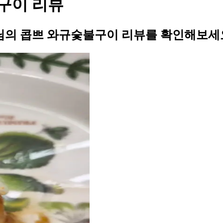
구이 리뷰
의 콥쁘 와규숯불구이 리뷰를 확인해보세