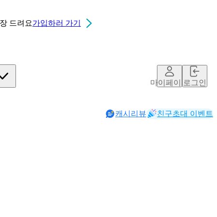
0장
드려요
가입하러 가기
마이페이지
로그인
캐시리뷰
친구초대 이벤트