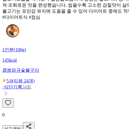
져 조화로운 맛을 완성했습니다. 씹을수록 고소한 감칠맛이 살아
불고기는 포만감 유지에 도움을 줄 수 있어 다이어트 중에도 
#다이어트식 #점심
1인분(100g)
145kcal
콥쁘
와규숯불구이
5.0
(리뷰
24
개)
·
식단기록
34회
0
신고·제보