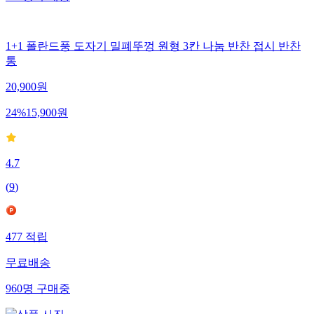
443
명
구매중
1+1 폴란드풍 도자기 밀폐뚜껑 원형 3칸 나눔 반찬 접시 반찬
통
20,900
원
24
%
15,900
원
4.7
(
9
)
477
적립
무료배송
960
명
구매중