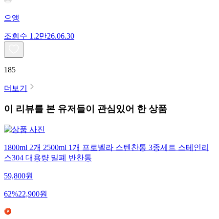
으앵
조회수
1.2만
26.06.30
185
더보기
이 리뷰를 본 유저들이 관심있어 한 상품
1800ml 2개 2500ml 1개 프로벨라 스텐찬통 3종세트 스테인리
스304 대용량 밀폐 반찬통
59,800
원
62
%
22,900
원