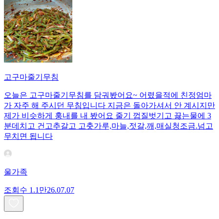
고구마줄기무침
오늘은 고구마줄기무침를 담궈봤어요~ 어렸을적에 친정엄마
가 자주 해 주시던 무침입니다 지금은 돌아가셔서 안 계시지만
제가 비슷하게 훙내를 내 봤어요 줄기 껍질벗기고 끓는물에 3
분데치고 건고추갈고 고춧가루,마늘,젓갈,깨,매실청조금.넘고
무치면 됩니다
울가족
조회수
1.1만
26.07.07