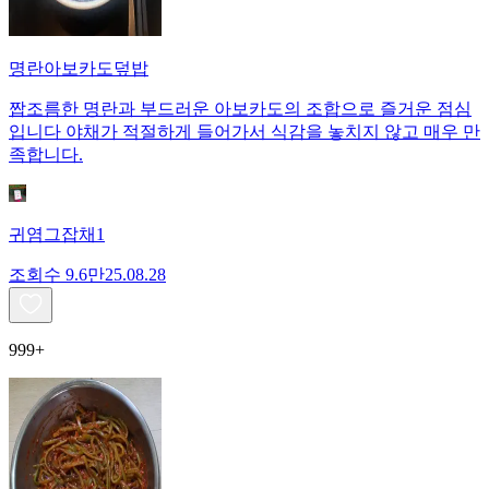
명란아보카도덮밥
짭조름한 명란과 부드러운 아보카도의 조합으로 즐거운 점심
입니다 야채가 적절하게 들어가서 식감을 놓치지 않고 매우 만
족합니다.
귀염그잡채1
조회수
9.6만
25.08.28
999+