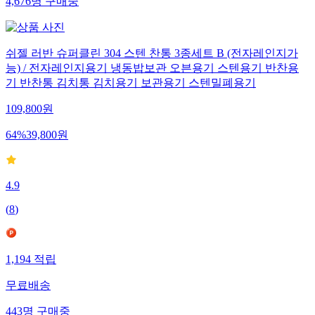
4,676
명
구매중
쉬젤 러반 슈퍼클린 304 스텐 찬통 3종세트 B (전자레인지가
능) / 전자레인지용기 냉동밥보관 오븐용기 스텐용기 반찬용
기 반찬통 김치통 김치용기 보관용기 스텐밀폐용기
109,800
원
64
%
39,800
원
4.9
(
8
)
1,194
적립
무료배송