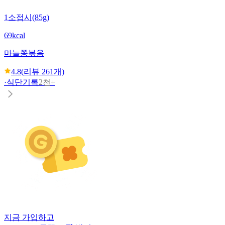
1소접시(85g)
69kcal
마늘쫑볶음
4.8
(리뷰
261
개)
·
식단기록
2천+
지금 가입하고