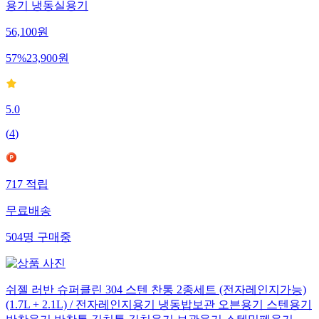
용기 냉동실용기
56,100
원
57
%
23,900
원
5.0
(
4
)
717
적립
무료배송
504
명
구매중
쉬젤 러반 슈퍼클린 304 스텐 찬통 2종세트 (전자레인지가능)
(1.7L + 2.1L) / 전자레인지용기 냉동밥보관 오븐용기 스텐용기