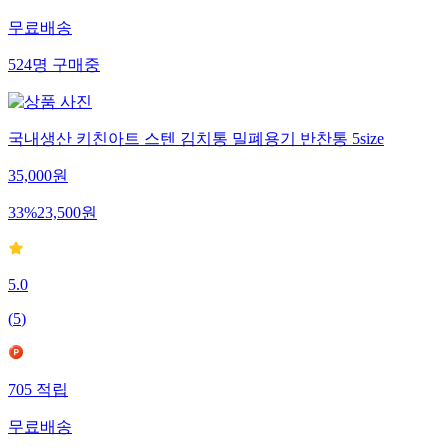
무료배송
524
명
구매중
국내생산 키친아트 스텐 김치통 밀폐용기 반찬통 5size
35,000
원
33
%
23,500
원
5.0
(
5
)
705
적립
무료배송