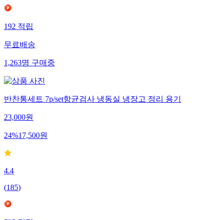
192
적립
무료배송
1,263
명
구매중
반찬통세트 7p/set항균검사 냉동실 냉장고 정리 용기
23,000
원
24
%
17,500
원
4.4
(
185
)