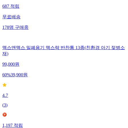
687
적립
무료배송
178
명
구매중
맥스앤맥스 밀폐용기 맥스락 반찬통 13종(친환경 아기 젖병소
재)
99,000
원
60
%
39,900
원
4.7
(
3
)
1,197
적립