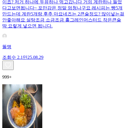
이죠? 저거 하나에 두유하나 먹고갑니다 거의 계란하나 들었
다고보면됩니다~ 포만감은 정말 엄청나구요 레시피는 빵5개
만드는데 계란5개랑 후추 마요네즈는 2큰술정도? 많이넣는걸
안좋아해요 설탕조금 소금조금 홀그레인머스터드 작은큰술
딱 요렇게 넣으면 됩니다.
똘맹
조회수
2.1만
25.08.29
999+