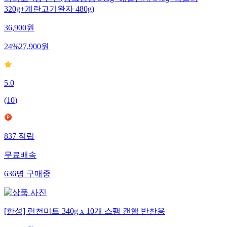
비비고 4종 반찬(동그랑땡 340g+해물완자 340g+떡갈비
320g+계란고기완자 480g)
36,900
원
24
%
27,900
원
5.0
(
10
)
837
적립
무료배송
636
명
구매중
[한성] 런천미트 340g x 10개 스팸 캔햄 반찬용