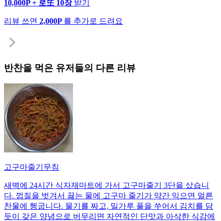
10,000P + 로또 10장
받기
리뷰 쓰면
2,000P
를 추가로 드려요
반찬
을 먹은 유저들의 다른 리뷰
고구마줄기무침
새벽에 24시간 식자재마트에 가서 고구마줄기 3단을 샀습니
다. 껍질을 벗겨서 끓는 물에 고구마 줄기가 약간 익으면 얼른
찬물에 헹굽니다. 물기를 짜고, 밀가루 풀을 쑤어서 김치를 담
듯이 갖은 양념으로 버무리면 자연적인 단맛과 아삭한 식감에