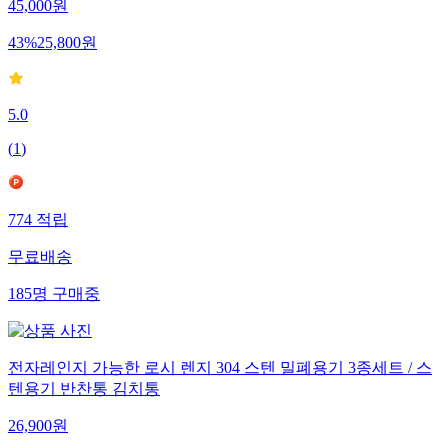
45,000
원
43
%
25,800
원
5.0
(
1
)
774
적립
무료배송
185
명
구매중
전자레인지 가능한 로시 렌지 304 스텐 밀폐용기 3종세트 / 스
텐용기 반찬통 김치통
26,900
원