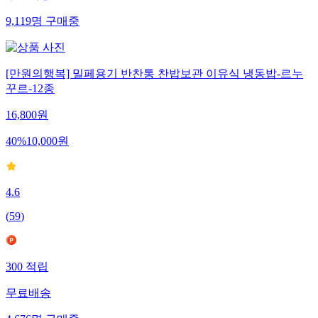
9,119
명
구매중
[만원의행복] 밀페용기 반찬통 찬밥보관 이유식 냉동밥-르누
꾸르-12종
16,800
원
40
%
10,000
원
4.6
(
59
)
300
적립
무료배송