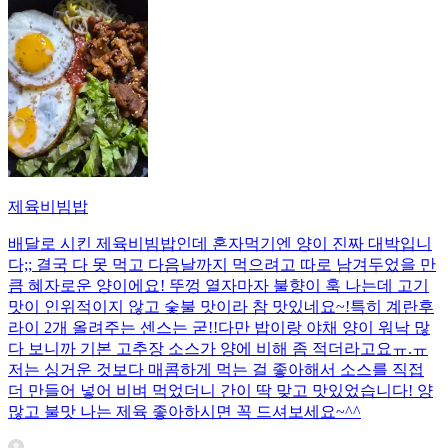
제육비빔밥
배달로 시킨 제육비빔밥인데 혼자먹기엔 양이 진짜 대박입니
다;; 결국 다 못 먹고 다음날까지 먹으려고 따로 남겨두었을 만
큼 혜자로운 양이에요! 뚜껑 열자마자 불향이 훅 나는데 고기
맛이 인위적이지 않고 숯불 맛이라 참 맛있네요~!특히 계란후
라이 2개 올려주는 센스는 굳!! ​다만 밥이랑 야채 양이 워낙 많
다 보니까 기본 고추장 소스가 양에 비해 좀 적더라고요ㅠ.ㅠ
저는 싱거운 것보다 매콤하게 먹는 걸 좋아해서 소스를 직접
더 만들어 넣어 비벼 먹었더니 간이 딱 맞고 맛있었습니다! 양
많고 불맛 나는 제육 좋아하시면 꼭 드셔보세요~^^