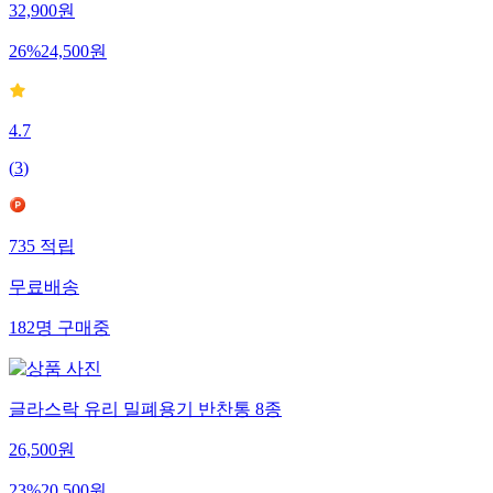
32,900
원
26
%
24,500
원
4.7
(
3
)
735
적립
무료배송
182
명
구매중
글라스락 유리 밀폐용기 반찬통 8종
26,500
원