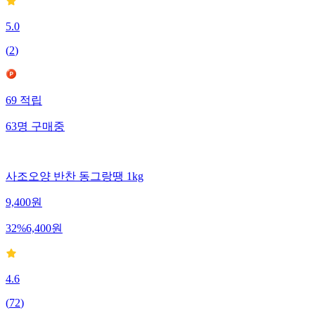
5.0
(
2
)
69
적립
63
명
구매중
사조오양 반찬 동그랑땡 1kg
9,400
원
32
%
6,400
원
4.6
(
72
)