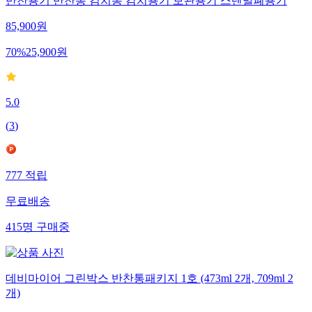
반찬용기 반찬통 김치통 김치용기 보관용기 스텐밀폐용기
85,900
원
70
%
25,900
원
5.0
(
3
)
777
적립
무료배송
415
명
구매중
데비마이어 그린박스 반찬통패키지 1호 (473ml 2개, 709ml 2
개)