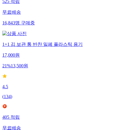
525
적립
무료배송
16,843
명
구매중
1+1 김 보관 통 반찬 밀폐 플라스틱 용기
17,000
원
21
%
13,500
원
4.5
(
134
)
405
적립
무료배송