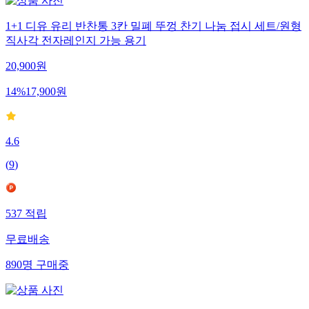
1+1 디유 유리 반찬통 3칸 밀폐 뚜껑 찬기 나눔 접시 세트/원형
직사각 전자레인지 가능 용기
20,900
원
14
%
17,900
원
4.6
(
9
)
537
적립
무료배송
890
명
구매중