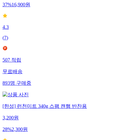
37
%
16,900
원
4.3
(
7
)
507
적립
무료배송
893
명
구매중
[한성] 런천미트 340g 스팸 캔햄 반찬용
3,200
원
28
%
2,300
원