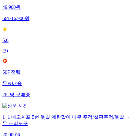
49,900
원
66
%
16,900
원
5.0
(
3
)
507
적립
무료배송
262
명
구매중
1+1 네오셰프 5번 옻칠 계란말이 나무 주걱/철판주걱/옻칠 나
무 조리도구
20,000
원