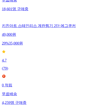
무료배송
18,601
명
구매중
키친아트 스테인리스 계란찜기 2단 에그쿠커
49,000
원
29
%
35,000
원
4.7
(
79
)
0
적립
무료배송
4,259
명
구매중