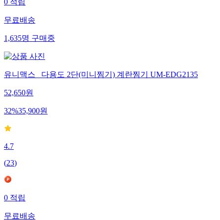
0
적립
무료배송
1,635
명
구매중
유니맥스_ 다용도 2단(미니찜기) 계란찜기 UM-EDG2135
52,650
원
32
%
35,900
원
4.7
(
23
)
0
적립
무료배송