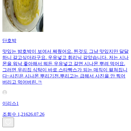
단호박
맛있는 밤호박이 보여서 쪄줬어요. 찐것도 그냥 맛있지만 달달
하니 갈고싶더라구요. 우유넣고 휘리닉 갈았습니다. 저는 시나
몬을 워낙 좋아해서 뭐든 우유넣고 갈면 시나몬 뿌려 먹어요.
그러면 우리집 식탁이 바로 스타빡스가 되는 매직이 펼쳐집니
다~사진은 시나몬 뿌리기전.뿌리고는 급해서 사진을 안 찍어
버리고 먹어버린.ㅋ
이리스1
조회수
1,216
26.07.26