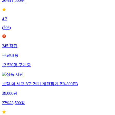
26
%
11,500
원
4.7
(
206
)
345
적립
무료배송
12,520
명
구매중
보랄 더 셰프 8구 전기 계란찜기 BR-800EB
39,000
원
27
%
28,500
원