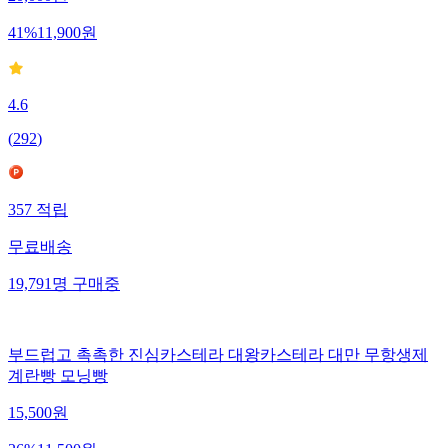
41
%
11,900
원
4.6
(
292
)
357
적립
무료배송
19,791
명
구매중
부드럽고 촉촉한 진심카스테라 대왕카스테라 대만 무항생제
계란빵 모닝빵
15,500
원