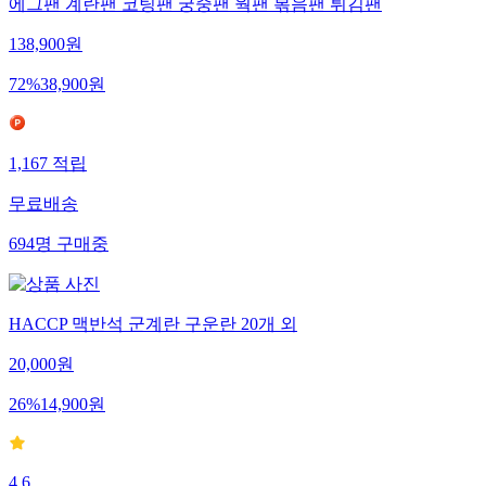
에그팬 계란팬 코팅팬 궁중팬 웍팬 볶음팬 튀김팬
138,900
원
72
%
38,900
원
1,167
적립
무료배송
694
명
구매중
HACCP 맥반석 군계란 구운란 20개 외
20,000
원
26
%
14,900
원
4.6