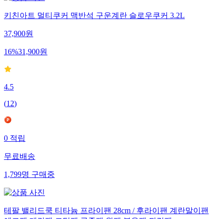
키친아트 멀티쿠커 맥반석 구운계란 슬로우쿠커 3.2L
37,900
원
16
%
31,900
원
4.5
(
12
)
0
적립
무료배송
1,799
명
구매중
테팔 밸리드쿡 티타늄 프라이팬 28cm / 후라이팬 계란말이팬