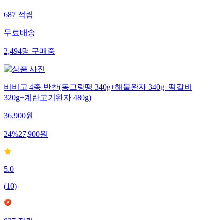
687
적립
무료배송
2,494
명
구매중
비비고 4종 반찬(동그랑땡 340g+해물완자 340g+떡갈비
320g+계란고기완자 480g)
36,900
원
24
%
27,900
원
5.0
(
10
)