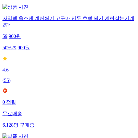
자일렉 올스텐 계란찜기 고구마 만두 호빵 찜기 계란삶는기계
2단
59,900
원
50
%
29,900
원
4.6
(
55
)
0
적립
무료배송
6,128
명
구매중