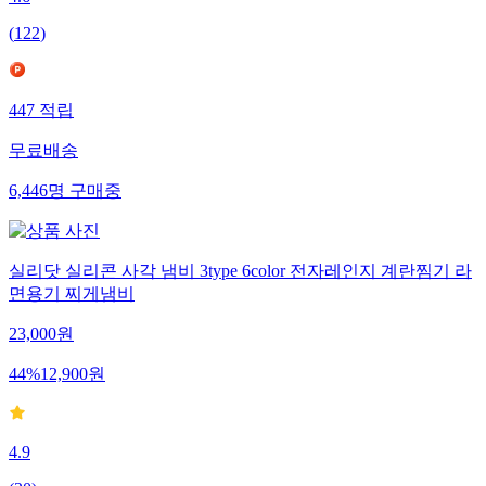
(
122
)
447
적립
무료배송
6,446
명
구매중
실리닷 실리콘 사각 냄비 3type 6color 전자레인지 계란찜기 라
면용기 찌게냄비
23,000
원
44
%
12,900
원
4.9