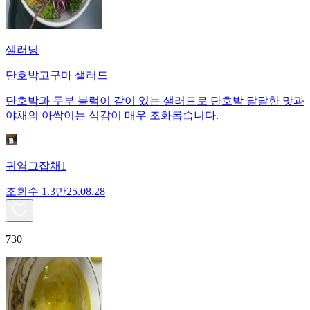
샐러딩
단호박고구마 샐러드
단호박과 두부 블럭이 같이 있는 샐러드로 단호박 달달한 맛과
야채의 아싹이는 식감이 매우 조화롭습니다.
귀염그잡채1
조회수
1.3만
25.08.28
730