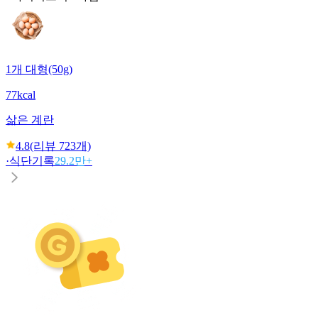
1개 대형(50g)
77kcal
삶은 계란
4.8
(리뷰
723
개)
·
식단기록
29.2만+