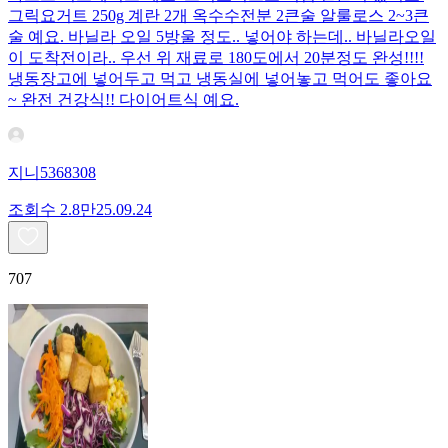
그릭요거트 250g 계란 2개 옥수수전분 2큰술 알룰로스 2~3큰
술 예요. 바닐라 오일 5방울 정도.. 넣어야 하는데.. 바닐라오일
이 도착전이라.. 우선 위 재료로 180도에서 20분정도 완성!!!!
냉동장고에 넣어두고 먹고 냉동실에 넣어놓고 먹어도 좋아요
~ 완전 건강식!! 다이어트식 예요.
지니5368308
조회수
2.8만
25.09.24
707