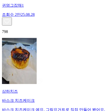
귀염그잡채1
조회수
2만
25.08.28
798
상하치즈
바스크 치즈케이크
바스크 치즈케이크 예요. 그릭요거트로 직접 만들어 봤어요.