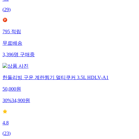
4.8
(
29
)
795
적립
무료배송
3,396
명
구매중
한돌리빙 구운 계란찜기 멀티쿠커 3.5L HDLV-A1
50,000
원
30
%
34,900
원
4.8
(
23
)