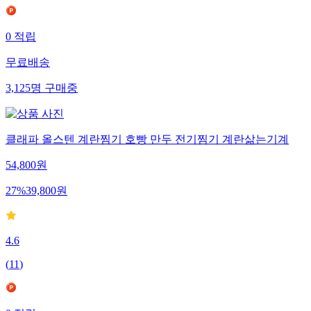
0
적립
무료배송
3,125
명
구매중
클래파 올스텐 계란찜기 호빵 만두 전기찜기 계란삶는기계
54,800
원
27
%
39,800
원
4.6
(
11
)