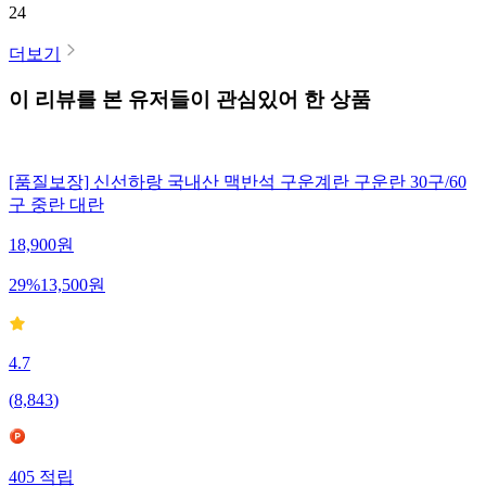
24
더보기
이 리뷰를 본 유저들이 관심있어 한 상품
[품질보장] 신선하랑 국내산 맥반석 구운계란 구운란 30구/60
구 중란 대란
18,900
원
29
%
13,500
원
4.7
(
8,843
)
405
적립