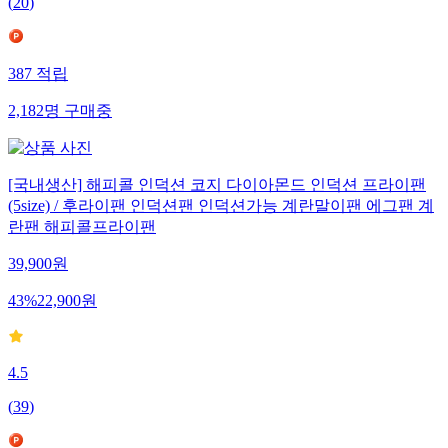
(
20
)
387
적립
2,182
명
구매중
[국내생산] 해피콜 인덕션 코지 다이아몬드 인덕션 프라이팬
(5size) / 후라이팬 인덕션팬 인덕션가능 계란말이팬 에그팬 계
란팬 해피콜프라이팬
39,900
원
43
%
22,900
원
4.5
(
39
)