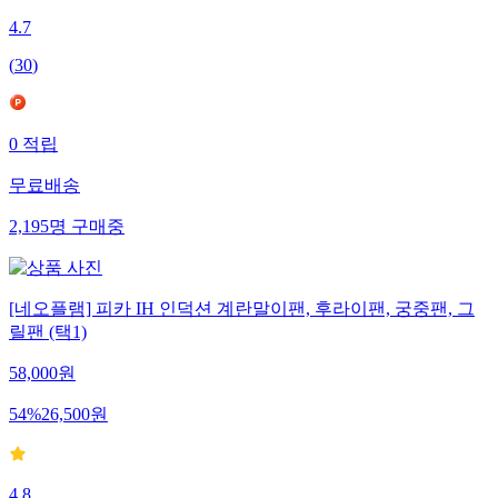
4.7
(
30
)
0
적립
무료배송
2,195
명
구매중
[네오플램] 피카 IH 인덕션 계란말이팬, 후라이팬, 궁중팬, 그
릴팬 (택1)
58,000
원
54
%
26,500
원