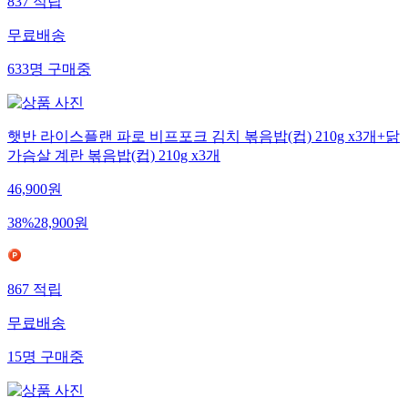
837
적립
무료배송
633
명
구매중
햇반 라이스플랜 파로 비프포크 김치 볶음밥(컵) 210g x3개+닭
가슴살 계란 볶음밥(컵) 210g x3개
46,900
원
38
%
28,900
원
867
적립
무료배송
15
명
구매중