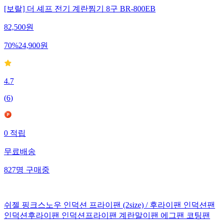
[보랄] 더 셰프 전기 계란찜기 8구 BR-800EB
82,500
원
70
%
24,900
원
4.7
(
6
)
0
적립
무료배송
827
명
구매중
쉬젤 핑크스노우 인덕션 프라이팬 (2size) / 후라이팬 인덕션팬
인덕션후라이팬 인덕션프라이팬 계란말이팬 에그팬 코팅팬