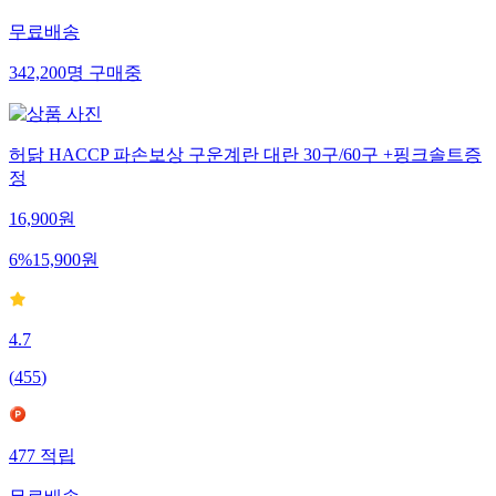
무료배송
342,200
명
구매중
허닭 HACCP 파손보상 구운계란 대란 30구/60구 +핑크솔트증
정
16,900
원
6
%
15,900
원
4.7
(
455
)
477
적립