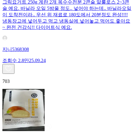
그릭요거트 250g 계란 2개 옥수수전분 2큰술 알룰로스 2~3큰
술 예요. 바닐라 오일 5방울 정도.. 넣어야 하는데.. 바닐라오일
이 도착전이라.. 우선 위 재료로 180도에서 20분정도 완성!!!!
냉동장고에 넣어두고 먹고 냉동실에 넣어놓고 먹어도 좋아요
~ 완전 건강식!! 다이어트식 예요.
지니5368308
조회수
2.8만
25.09.24
703