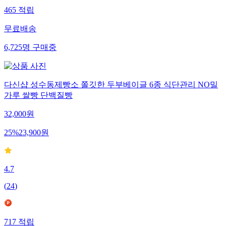
465
적립
무료배송
6,725
명
구매중
다신샵 성수동제빵소 쫄깃한 두부베이글 6종 식단관리 NO밀
가루 쌀빵 단백질빵
32,000
원
25
%
23,900
원
4.7
(
24
)
717
적립