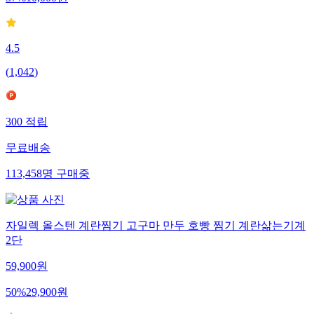
4.5
(
1,042
)
300
적립
무료배송
113,458
명
구매중
자일렉 올스텐 계란찜기 고구마 만두 호빵 찜기 계란삶는기계
2단
59,900
원
50
%
29,900
원