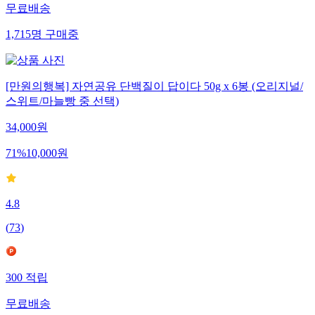
무료배송
1,715
명
구매중
[만원의행복] 자연공유 단백질이 답이다 50g x 6봉 (오리지널/
스위트/마늘빵 중 선택)
34,000
원
71
%
10,000
원
4.8
(
73
)
300
적립
무료배송