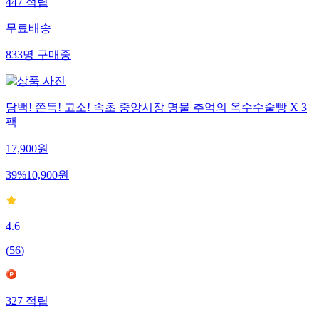
447
적립
무료배송
833
명
구매중
담백! 쫀득! 고소! 속초 중앙시장 명물 추억의 옥수수술빵 X 3
팩
17,900
원
39
%
10,900
원
4.6
(
56
)
327
적립