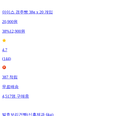
아이스 경주빵 38g x 20 개입
20,900
원
38
%
12,900
원
4.7
(
144
)
387
적립
무료배송
4,517
명
구매중
발효보리건빵(신흥제과 6kg)