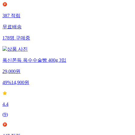
387
적립
무료배송
178
명
구매중
폭신쫀득 옥수수술빵 400g 3입
29,000
원
49
%
14,900
원
4.4
(
9
)