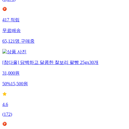
417
적립
무료배송
65,121
명
구매중
[참다올] 담백하고 달콤한 찰보리 팥빵 25gx30개
31,000
원
50
%
15,500
원
4.6
(
172
)