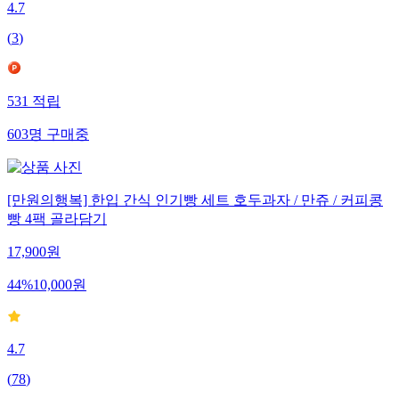
4.7
(
3
)
531
적립
603
명
구매중
[만원의행복] 한입 간식 인기빵 세트 호두과자 / 만쥬 / 커피콩
빵 4팩 골라담기
17,900
원
44
%
10,000
원
4.7
(
78
)