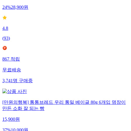
24
%
28,900
원
4.8
(
93
)
867
적립
무료배송
3,741
명
구매중
[만원의행복] 통통브레드 우리 통밀 베이글 80g 6개입 명장이
만든 소화 잘 되는 빵
15,900
원
37
%
10,000
원