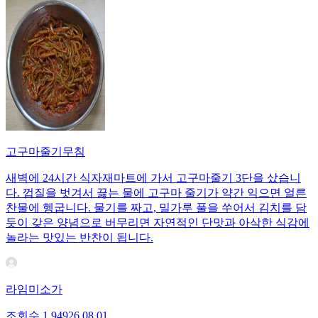
고구마줄기무침
새벽에 24시간 식자재마트에 가서 고구마줄기 3단을 샀습니
다. 껍질을 벗겨서 끓는 물에 고구마 줄기가 약간 익으면 얼른
찬물에 헹굽니다. 물기를 짜고, 밀가루 풀을 쑤어서 김치를 담
듯이 갖은 양념으로 버무리면 자연적인 단맛과 아삭한 식감에
놀라는 맛있는 반찬이 됩니다.
라임미소가
조회수
1,949
26.08.01