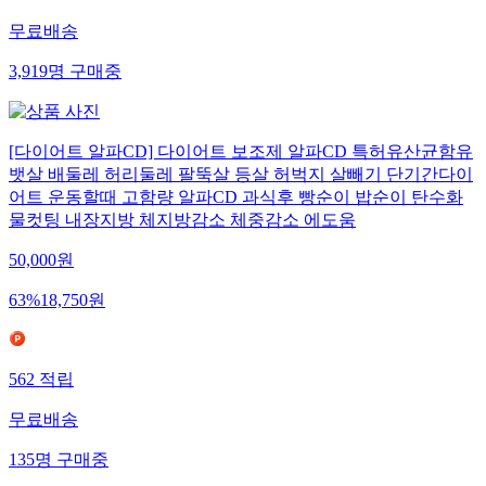
무료배송
3,919
명
구매중
[다이어트 알파CD] 다이어트 보조제 알파CD 특허유산균함유
뱃살 배둘레 허리둘레 팔뚝살 등살 허벅지 살빼기 단기간다이
어트 운동할때 고함량 알파CD 과식후 빵순이 밥순이 탄수화
물컷팅 내장지방 체지방감소 체중감소 에도움
50,000
원
63
%
18,750
원
562
적립
무료배송
135
명
구매중