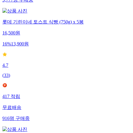
롯데 기린이네 토스트 식빵 (750g) x 5봉
16,500
원
16
%
13,900
원
4.7
(
33
)
417
적립
무료배송
916
명
구매중