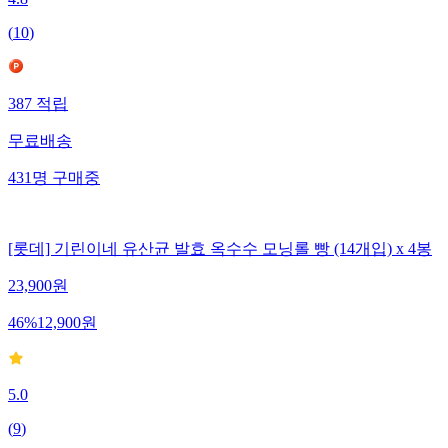
4.8
(
10
)
387
적립
무료배송
431
명
구매중
[롯데] 기린이네 유산균 발효 옥수수 모닝롤 빵 (14개입) x 4봉
23,900
원
46
%
12,900
원
5.0
(
9
)