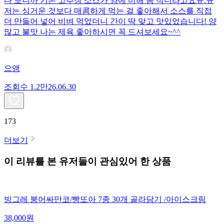
다 보니까 기본 고추장 소스가 양에 비해 좀 적더라고요ㅠ.ㅠ
저는 싱거운 것보다 매콤하게 먹는 걸 좋아해서 소스를 직접
더 만들어 넣어 비벼 먹었더니 간이 딱 맞고 맛있었습니다! 양
많고 불맛 나는 제육 좋아하시면 꼭 드셔보세요~^^
으앵
조회수
1.2만
26.06.30
173
더보기
이 리뷰를 본 유저들이 관심있어 한 상품
빙그레 붕어싸만코/빵또아 7종 30개 골라담기 /아이스크림
38,000
원