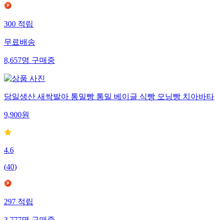
300
적립
무료배송
8,657
명
구매중
당일생산 새싹발아 통밀빵 통밀 베이글 식빵 모닝빵 치아바타
9,900
원
4.6
(
40
)
297
적립
3,777
명
구매중