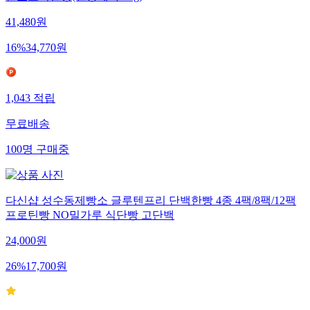
41,480
원
16
%
34,770
원
1,043
적립
무료배송
100
명
구매중
다신샵 성수동제빵소 글루텐프리 단백한빵 4종 4팩/8팩/12팩
프로틴빵 NO밀가루 식단빵 고단백
24,000
원
26
%
17,700
원