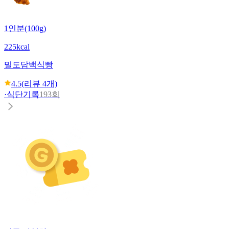
1인분(100g)
225kcal
밀도
담백식빵
4.5
(리뷰
4
개)
·
식단기록
193회