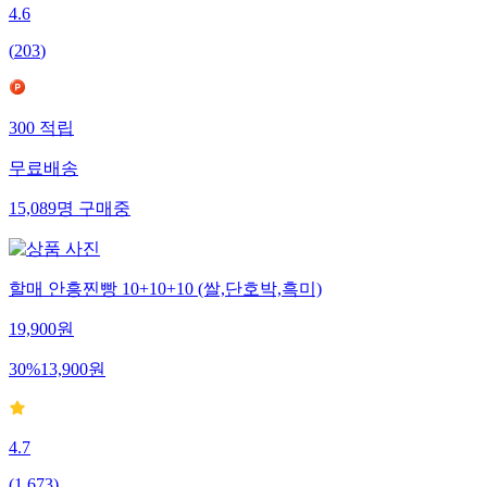
4.6
(
203
)
300
적립
무료배송
15,089
명
구매중
할매 안흥찐빵 10+10+10 (쌀,단호박,흑미)
19,900
원
30
%
13,900
원
4.7
(
1,673
)