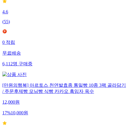
4.6
(
55
)
0
적립
무료배송
6,112
명
구매중
[만원의행복] 아르토스 천연발효종 통밀빵 10종 3팩 골라담기
/ 주문후제빵 모닝빵 식빵 카카오 흑임자 옥수
12,000
원
17
%
10,000
원