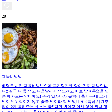
28
제육비빔밥
배달로 시킨 제육비빔밥인데 혼자먹기엔 양이 진짜 대박입니
다;; 결국 다 못 먹고 다음날까지 먹으려고 따로 남겨두었을 만
큼 혜자로운 양이에요! 뚜껑 열자마자 불향이 훅 나는데 고기
맛이 인위적이지 않고 숯불 맛이라 참 맛있네요~!특히 계란후
라이 2개 올려주는 센스는 굳!! ​다만 밥이랑 야채 양이 워낙 많