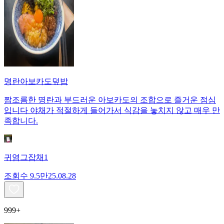
명란아보카도덮밥
짭조름한 명란과 부드러운 아보카도의 조합으로 즐거운 점심
입니다 야채가 적절하게 들어가서 식감을 놓치지 않고 매우 만
족합니다.
귀염그잡채1
조회수
9.5만
25.08.28
999+