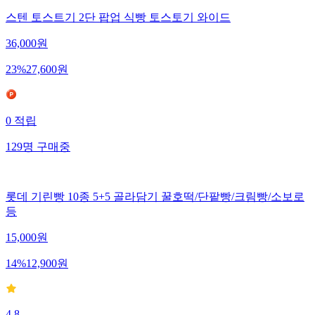
스텐 토스트기 2단 팝업 식빵 토스토기 와이드
36,000
원
23
%
27,600
원
0
적립
129
명
구매중
롯데 기린빵 10종 5+5 골라담기 꿀호떡/단팥빵/크림빵/소보로
등
15,000
원
14
%
12,900
원